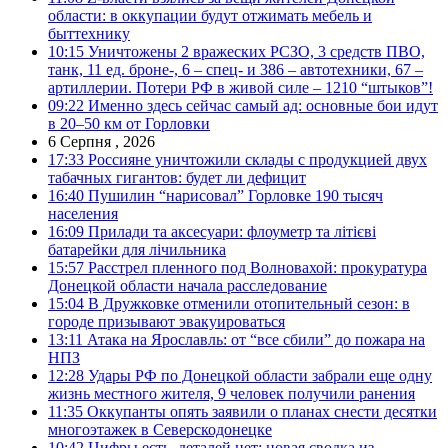
области: в оккупации будут отжимать мебель и
быттехнику
10:15
Уничтожены 2 вражеских РСЗО, 3 средств ПВО,
танк, 11 ед. броне-, 6 – спец- и 386 – автотехники, 67 –
артиллерии. Потери РФ в живой силе – 1210 “штыков”!
09:22
Именно здесь сейчас самый ад: основные бои идут
в 20–50 км от Горловки
6 Серпня , 2026
17:33
Россияне уничтожили склады с продукцией двух
табачных гигантов: будет ли дефицит
16:40
Пушилин “нарисовал” Горловке 190 тысяч
населения
16:09
Прилади та аксесуари: флоуметр та літієві
батарейки для лічильника
15:57
Расстрел пленного под Волновахой: прокуратура
Донецкой области начала расследование
15:04
В Дружковке отменили отопительный сезон: в
городе призывают эвакуироваться
13:11
Атака на Ярославль: от “все сбили” до пожара на
НПЗ
12:28
Удары РФ по Донецкой области забрали еще одну
жизнь местного жителя, 9 человек получили ранения
11:35
Оккупанты опять заявили о планах снести десятки
многоэтажек в Северскодонецке
10:42
Цифры есть, деталей нет: новая сводка из