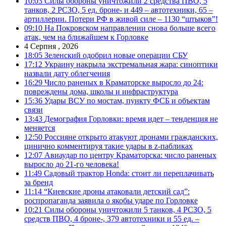
10:03
Силы обороны уничтожили 2 средства ПВО, 5
танков, 2 РСЗО, 5 ед. броне- и 449 – автотехники, 65 –
артиллерии. Потери РФ в живой силе – 1130 “штыков”!
09:10
На Покровском направлении снова больше всего
атак, чем на ближайшем к Горловке
4 Серпня , 2026
18:05
Зеленский одобрил новые операции СБУ
17:12
Украину накрыла экстремальная жара: синоптики
назвали дату облегчения
16:29
Число раненых в Краматорске выросло до 24:
повреждены дома, школы и инфраструктура
15:36
Удары ВСУ по мостам, пункту ФСБ и объектам
связи
13:43
Демография Горловки: время идет – тенденция не
меняется
12:50
Россияне открыто атакуют дронами гражданских,
цинично комментируя такие удары в z-пабликах
12:07
Авиаудар по центру Краматорска: число раненых
выросло до 21-го человека!
11:49
Садовый трактор Honda: стоит ли переплачивать
за бренд
11:14
“Киевские дроны атаковали детский сад”:
роспропаганда заявила о якобы ударе по Горловке
10:21
Силы обороны уничтожили 5 танков, 4 РСЗО, 5
средств ПВО, 4 броне-, 379 автотехники и 55 ед. –