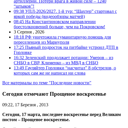
артиллерии. Потери врага в живой силе – 1240
“штыков”!
09:38
УПЛ-2026/2027. 1-й тур: “Шахтер” стартовал с
яркой победы (видеообзоры матчей)
08:45
На Константиновском направлении
боестолкновений больше, чем на Покровском!
3 Серпня , 2026
18:18
РФ уничтожила гуманитарную помощь для
переселенцев из Мариуполя
17:25
Пьяный подросток на питбайке устроил ДТП в
Горловке
16:32
Зеленский продолжает ротации: Умеров – из
СНБО в СВР, Клименко – из МВД в СНБО
13:49
Гауляйтер Горловки “насчитал” 8 обстрелов, о
которых сам же не написал ни слова
Все материалы по теме "Последние новости"
Сегодня отмечают Прощеное воскресенье
09:22, 17 Березня , 2013
Сегодня, 17 марта, последнее воскресенье перед Великим
постом – Прощеное воскресенье.