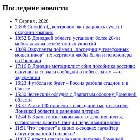
Последние новости
7 Серпня , 2026
23:06
Спокій під контролем: як працюють сучасні
охоронні компанії
18:52
В Донецкой области установят более 20-ти
мобильных железобетонных укрытий
18:09
Оккупанты поймали “посредницу телефонных
мошенников”: их жертвами якобы были и пенсионеры
из Горловки
17:16
В Донецке мотоциклист сбил пособника россиян:
оккупанты сначала сообщали о побеге, затем — о
задержании
16:23
Футбола не будет – Россия разбила стадион и в
Одессе
15:30
Зеленский обсудил с Драпатым оборону Донецкой
области
13:37
Атаки РФ привели к еще одной смерти жителя
Донецкой области и ранениям пятерых
12:44
В Краматорске закрывают отделения почты,
остановлена работа Станции переливания крови
11:51
Что “считает” в своих z-сводках гауляйтер
оккупированной Горловки?
11:08
Z-власти взялись за вещи жителей Донецкой