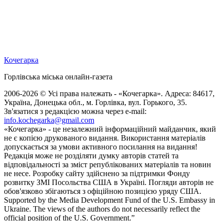
Кочегарка
Горлівська міська онлайн-газета
2006-2026 © Усі права належать - «Кочегарка». Адреса: 84617,
Україна, Донецька обл., м. Горлівка, вул. Горького, 35.
Зв'язатися з редакцією можна через e-mail:
info.kochegarka@gmail.com
«Кочегарка» - це незалежний інформаційний майданчик, який
не є копією друкованого видання. Використання матеріалів
допускається за умови активного посилання на видання!
Редакція може не розділяти думку авторів статей та
відповідальності за зміст републікованих матеріалів та новин
не несе. Розробку сайту здійснено за підтримки Фонду
розвитку ЗМІ Посольства США в Україні. Погляди авторів не
обов'язково збігаються з офіційною позицією уряду США.
Supported by the Media Development Fund of the U.S. Embassy in
Ukraine. The views of the authors do not necessarily reflect the
official position of the U.S. Government.”