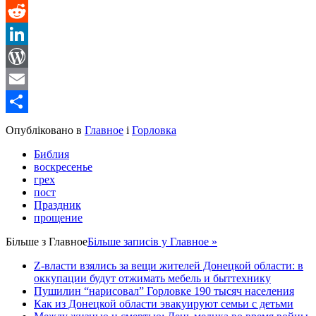
Message
Reddit
LinkedIn
WordPress
Email
Share
Опубліковано в
Главное
і
Горловка
Библия
воскресенье
грех
пост
Праздник
прощение
Більше з
Главное
Більше записів у Главное »
Z-власти взялись за вещи жителей Донецкой области: в
оккупации будут отжимать мебель и быттехнику
Пушилин “нарисовал” Горловке 190 тысяч населения
Как из Донецкой области эвакуируют семьи с детьми