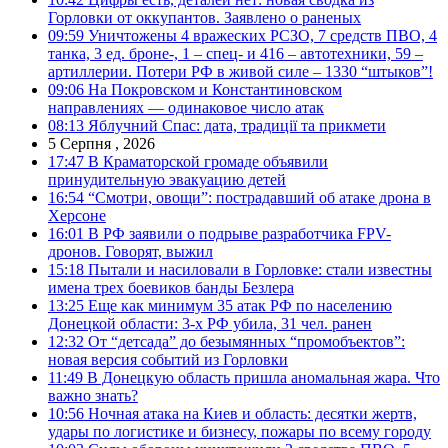
Горловки от оккупантов. Заявлено о раненых
09:59
Уничтожены 4 вражеских РСЗО, 7 средств ПВО, 4
танка, 3 ед. броне-, 1 – спец- и 416 – автотехники, 59 –
артиллерии. Потери РФ в живой силе – 1330 “штыков”!
09:06
На Покровском и Константиновском
направлениях — одинаковое число атак
08:13
Яблучний Спас: дата, традиції та прикмети
5 Серпня , 2026
17:47
В Краматорской громаде объявили
принудительную эвакуацию детей
16:54
“Смотри, овощи”: пострадавший об атаке дрона в
Херсоне
16:01
В РФ заявили о подрыве разработчика FPV-
дронов. Говорят, выжил
15:18
Пытали и насиловали в Горловке: стали известны
имена трех боевиков банды Безлера
13:25
Еще как минимум 35 атак РФ по населению
Донецкой области: 3-х РФ убила, 31 чел. ранен
12:32
От “детсада” до безымянных “промобъектов”:
новая версия событий из Горловки
11:49
В Донецкую область пришла аномальная жара. Что
важно знать?
10:56
Ночная атака на Киев и область: десятки жертв,
удары по логистике и бизнесу, пожары по всему городу