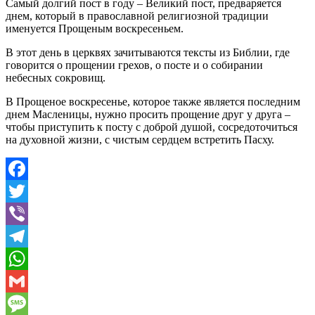
Самый долгий пост в году – Великий пост, предваряется
днем, который в православной религиозной традиции
именуется Прощеным воскресеньем.
В этот день в церквях зачитываются тексты из Библии, где
говорится о прощении грехов, о посте и о собирании
небесных сокровищ.
В Прощеное воскресенье, которое также является последним
днем Масленицы, нужно просить прощение друг у друга –
чтобы приступить к посту с доброй душой, сосредоточиться
на духовной жизни, с чистым сердцем встретить Пасху.
Facebook
Twitter
Viber
Telegram
WhatsApp
Gmail