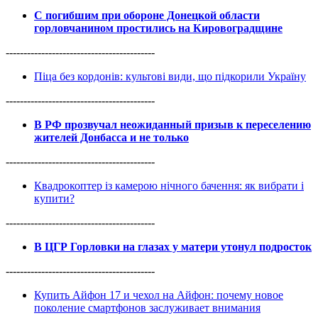
С погибшим при обороне Донецкой области
горловчанином простились на Кировоградщине
------------------------------------------
Піца без кордонів: культові види, що підкорили Україну
------------------------------------------
В РФ прозвучал неожиданный призыв к переселению
жителей Донбасса и не только
------------------------------------------
Квадрокоптер із камерою нічного бачення: як вибрати і
купити?
------------------------------------------
В ЦГР Горловки на глазах у матери утонул подросток
------------------------------------------
Купить Айфон 17 и чехол на Айфон: почему новое
поколение смартфонов заслуживает внимания