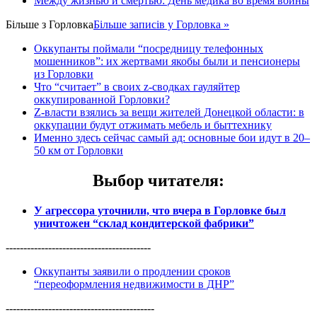
Между жизнью и смертью: День медика во время войны
Більше з
Горловка
Більше записів у Горловка »
Оккупанты поймали “посредницу телефонных
мошенников”: их жертвами якобы были и пенсионеры
из Горловки
Что “считает” в своих z-сводках гауляйтер
оккупированной Горловки?
Z-власти взялись за вещи жителей Донецкой области: в
оккупации будут отжимать мебель и быттехнику
Именно здесь сейчас самый ад: основные бои идут в 20–
50 км от Горловки
Выбор читателя
:
У агрессора уточнили, что вчера в Горловке был
уничтожен “склад кондитерской фабрики”
-----------------------------------------
Оккупанты заявили о продлении сроков
“переоформления недвижимости в ДНР”
------------------------------------------