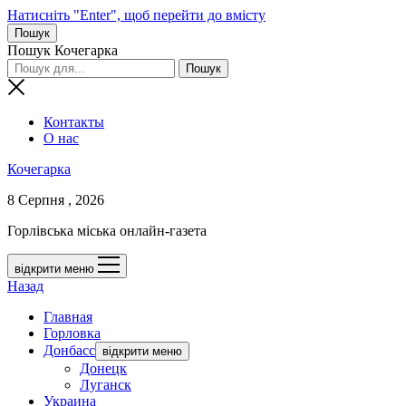
Натисніть "Enter", щоб перейти до вмісту
Пошук
Пошук Кочегарка
Контакты
О нас
Кочегарка
8 Серпня , 2026
Горлівська міська онлайн-газета
відкрити меню
Назад
Главная
Горловка
Донбасс
відкрити меню
Донецк
Луганск
Украина