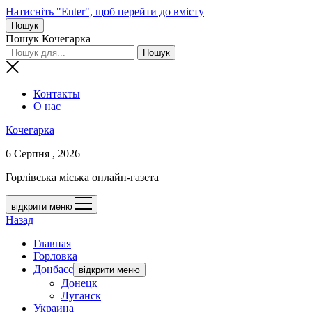
Натисніть "Enter", щоб перейти до вмісту
Пошук
Пошук Кочегарка
Контакты
О нас
Кочегарка
6 Серпня , 2026
Горлівська міська онлайн-газета
відкрити меню
Назад
Главная
Горловка
Донбасс
відкрити меню
Донецк
Луганск
Украина