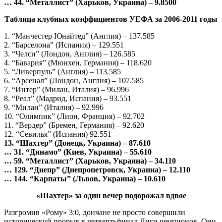
… 44. “Металлист” (Харьков, Украина) – 9.8500
Таблица клубных коэффициентов УЕФА за 2006-2011 годы
1. “Манчестер Юнайтед” (Англия) – 137.585
2. “Барселона” (Испания) – 129.551
3. “Челси” (Лондон, Англия) – 126.585
4. “Бавария” (Мюнхен, Германия) – 118.620
5. “Ливерпуль” (Англия) – 113.585
6. “Арсенал” (Лондон, Англия) – 107.585
7. “Интер” (Милан, Италия) – 96.996
8. “Реал” (Мадрид, Испания) – 93.551
9. “Милан” (Италия) – 92.996
10. “Олимпик” (Лион, Франция) – 92.702
11. “Вердер” (Бремен, Германия) – 92.620
12. “Севилья” (Испания) 92.551
13. “Шахтер” (Донецк, Украина) – 87.610
… 31. “Динамо” (Киев, Украина) – 55.610
… 59. “Металлист” (Харьков, Украина) – 34.110
… 129. “Днепр” (Днепропетровск, Украина) – 12.110
… 144. “Карпаты” (Львов, Украина) – 10.610
«Шахтер» за один вечер подорожал вдвое
Разгромив «Рому» 3:0, дончане не просто совершили
исторический прорыв в четвертьфинал Лиги чемпионов. Они