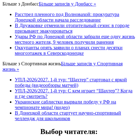
Більше з
Донбасс
Більше записів у Донбасс »
Расстрел пленного под Волновахой: прокуратура
Донецкой области начала расследование
В Дружковке отменили отопительный сезон: в городе
призывают эвакуироваться
Удары РФ по Донецкой области забрали еще одну жизнь
местного жителя, 9 человек получили ранения
Оккупанты опять заявили о планах снести десятки
многоэтажек в Северскодонецке
Більше з
Спортивная жизнь
Більше записів у Спортивная
жизнь »
УПЛ-2026/2027. 1-й тур: “Шахтер” стартовал с яркой
победы (видеообзоры матчей)
УПЛ-2026/2027. 1-й тур: С кем играет “Шахтер”? Когда
и где смотреть?
Украинские саблистки вырвали победу у РФ на
чемпионате мира! (видео)
В Донецкой области стартует научно-спортивный
челлендж для школьников
Выбор читателя
: