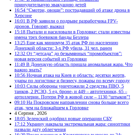
принудительную эвакуацию детей
16:54
“Смотри, овощи”: пострадавший об атаке дрона в
Херсоне
16:01
В РФ заявили о подрыве разработчика FPV-
дронов. Говорят, выжил
15:18
Пытали и насиловали в Горловке: стали известны
имена трех боевиков банды Безлера
13:25
Еще как минимум 35 атак РФ по населению
Донецкой области: 3-х РФ убила, 31 чел. ранен
12:32
От “детсада” до безымянных “промобъектов”:
новая версия событий из Горловки
11:49
В Донецкую область пришла аномальная жара. Что
важно знать?
10:56
Ночная атака на Киев и область: десятки жертв,
удары по логистике и бизнесу, пожары по всему городу
10:03
Силы обороны уничтожили 2 средства ПВО, 5
танков, 2 РСЗО, 5 ед. броне- и 449 – автотехники, 65 –
артиллерии. Потери РФ в живой силе – 1130 “штыков”!
09:10
На Покровском направлении снова больше всего
атак, чем на ближайшем к Горловке
4 Серпня , 2026
18:05
Зеленский одобрил новые операции СБУ
17:12
Украину накрыла экстремальная жара: синоптики
назвали дату облегчения
16:29
Число раненых в Краматорске выросло до 24: