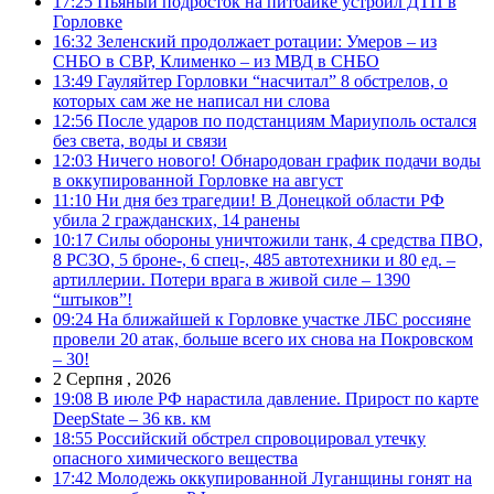
17:25
Пьяный подросток на питбайке устроил ДТП в
Горловке
16:32
Зеленский продолжает ротации: Умеров – из
СНБО в СВР, Клименко – из МВД в СНБО
13:49
Гауляйтер Горловки “насчитал” 8 обстрелов, о
которых сам же не написал ни слова
12:56
После ударов по подстанциям Мариуполь остался
без света, воды и связи
12:03
Ничего нового! Обнародован график подачи воды
в оккупированной Горловке на август
11:10
Ни дня без трагедии! В Донецкой области РФ
убила 2 гражданских, 14 ранены
10:17
Силы обороны уничтожили танк, 4 средства ПВО,
8 РСЗО, 5 броне-, 6 спец-, 485 автотехники и 80 ед. –
артиллерии. Потери врага в живой силе – 1390
“штыков”!
09:24
На ближайшей к Горловке участке ЛБС россияне
провели 20 атак, больше всего их снова на Покровском
– 30!
2 Серпня , 2026
19:08
В июле РФ нарастила давление. Прирост по карте
DeepState – 36 кв. км
18:55
Российский обстрел спровоцировал утечку
опасного химического вещества
17:42
Молодежь оккупированной Луганщины гонят на