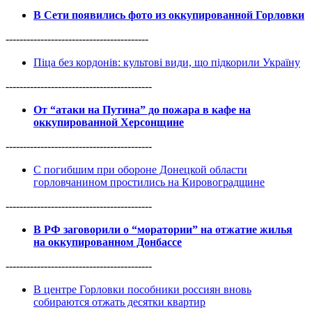
В Сети появились фото из оккупированной Горловки
-----------------------------------------
Піца без кордонів: культові види, що підкорили Україну
------------------------------------------
От “атаки на Путина” до пожара в кафе на
оккупированной Херсонщине
------------------------------------------
С погибшим при обороне Донецкой области
горловчанином простились на Кировоградщине
------------------------------------------
В РФ заговорили о “моратории” на отжатие жилья
на оккупированном Донбассе
------------------------------------------
В центре Горловки пособники россиян вновь
собираются отжать десятки квартир