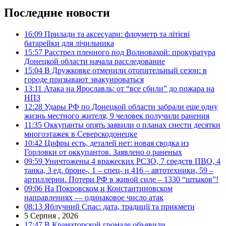
Последние новости
16:09
Прилади та аксесуари: флоуметр та літієві
батарейки для лічильника
15:57
Расстрел пленного под Волновахой: прокуратура
Донецкой области начала расследование
15:04
В Дружковке отменили отопительный сезон: в
городе призывают эвакуироваться
13:11
Атака на Ярославль: от “все сбили” до пожара на
НПЗ
12:28
Удары РФ по Донецкой области забрали еще одну
жизнь местного жителя, 9 человек получили ранения
11:35
Оккупанты опять заявили о планах снести десятки
многоэтажек в Северскодонецке
10:42
Цифры есть, деталей нет: новая сводка из
Горловки от оккупантов. Заявлено о раненых
09:59
Уничтожены 4 вражеских РСЗО, 7 средств ПВО, 4
танка, 3 ед. броне-, 1 – спец- и 416 – автотехники, 59 –
артиллерии. Потери РФ в живой силе – 1330 “штыков”!
09:06
На Покровском и Константиновском
направлениях — одинаковое число атак
08:13
Яблучний Спас: дата, традиції та прикмети
5 Серпня , 2026
17:47
В Краматорской громаде объявили