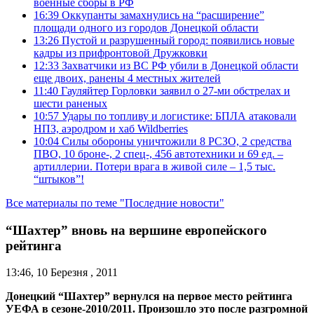
военные сборы в РФ
16:39
Оккупанты замахнулись на “расширение”
площади одного из городов Донецкой области
13:26
Пустой и разрушенный город: появились новые
кадры из прифронтовой Дружковки
12:33
Захватчики из ВС РФ убили в Донецкой области
еще двоих, ранены 4 местных жителей
11:40
Гауляйтер Горловки заявил о 27-ми обстрелах и
шести раненых
10:57
Удары по топливу и логистике: БПЛА атаковали
НПЗ, аэродром и хаб Wildberries
10:04
Силы обороны уничтожили 8 РСЗО, 2 средства
ПВО, 10 броне-, 2 спец-, 456 автотехники и 69 ед. –
артиллерии. Потери врага в живой силе – 1,5 тыс.
“штыков”!
Все материалы по теме "Последние новости"
“Шахтер” вновь на вершине европейского
рейтинга
13:46, 10 Березня , 2011
Донецкий “Шахтер” вернулся на первое место рейтинга
УЕФА в сезоне-2010/2011. Произошло это после разгромной