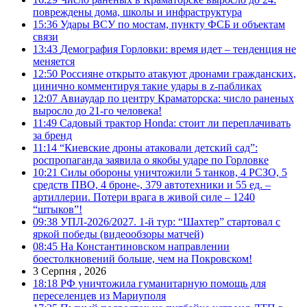
повреждены дома, школы и инфраструктура
15:36
Удары ВСУ по мостам, пункту ФСБ и объектам
связи
13:43
Демография Горловки: время идет – тенденция не
меняется
12:50
Россияне открыто атакуют дронами гражданских,
цинично комментируя такие удары в z-пабликах
12:07
Авиаудар по центру Краматорска: число раненых
выросло до 21-го человека!
11:49
Садовый трактор Honda: стоит ли переплачивать
за бренд
11:14
“Киевские дроны атаковали детский сад”:
роспропаганда заявила о якобы ударе по Горловке
10:21
Силы обороны уничтожили 5 танков, 4 РСЗО, 5
средств ПВО, 4 броне-, 379 автотехники и 55 ед. –
артиллерии. Потери врага в живой силе – 1240
“штыков”!
09:38
УПЛ-2026/2027. 1-й тур: “Шахтер” стартовал с
яркой победы (видеообзоры матчей)
08:45
На Константиновском направлении
боестолкновений больше, чем на Покровском!
3 Серпня , 2026
18:18
РФ уничтожила гуманитарную помощь для
переселенцев из Мариуполя