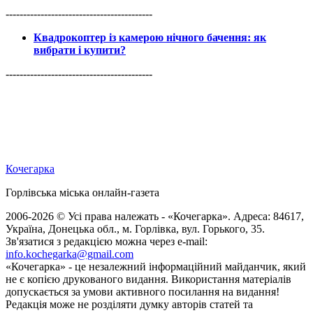
------------------------------------------
Квадрокоптер із камерою нічного бачення: як
вибрати і купити?
------------------------------------------
Кочегарка
Горлівська міська онлайн-газета
2006-2026 © Усі права належать - «Кочегарка». Адреса: 84617,
Україна, Донецька обл., м. Горлівка, вул. Горького, 35.
Зв'язатися з редакцією можна через e-mail:
info.kochegarka@gmail.com
«Кочегарка» - це незалежний інформаційний майданчик, який
не є копією друкованого видання. Використання матеріалів
допускається за умови активного посилання на видання!
Редакція може не розділяти думку авторів статей та