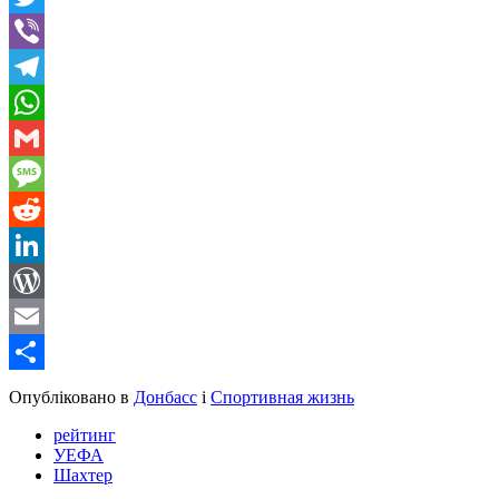
Twitter
Viber
Telegram
WhatsApp
Gmail
Message
Reddit
LinkedIn
WordPress
Email
Share
Опубліковано в
Донбасс
і
Спортивная жизнь
рейтинг
УЕФА
Шахтер