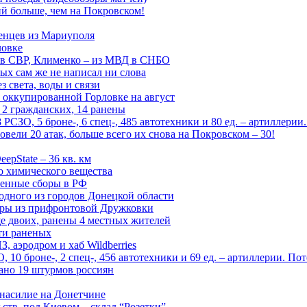
й больше, чем на Покровском!
енцев из Мариуполя
ловке
 в СВР, Клименко – из МВД в СНБО
рых сам же не написал ни слова
 света, воды и связи
 оккупированной Горловке на август
 2 гражданских, 14 ранены
СЗО, 5 броне-, 6 спец-, 485 автотехники и 80 ед. – артиллерии
вели 20 атак, больше всего их снова на Покровском – 30!
epState – 36 кв. км
о химического вещества
енные сборы в РФ
одного из городов Донецкой области
дры из прифронтовой Дружковки
е двоих, ранены 4 местных жителей
сти раненых
, аэродром и хаб Wildberries
0 броне-, 2 спец-, 456 автотехники и 69 ед. – артиллерии. Поте
ано 19 штурмов россиян
 насилие на Донетчине
ств, под Киевом – склад “Розетки”