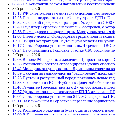
08:45
На Константиновском направлении боестолкновени
3 Серпня , 2026
18:18
РФ уничтожила гуманитарную помощь для пересел
17:25
Пьяный подросток на питбайке устроил ДТП в Гор
16:32
Зеленский продолжает ротации: Умеров – из СНБО
13:49
Гауляйтер Горловки “насчитал” 8 обстрелов, о кото
12:56
После ударов по подстанциям Мариуполь остался без
12:03
Ничего нового! Обнародован график подачи воды в
11:10
Ни дня без трагедии! В Донецкой области РФ убила
10:17
Силы обороны уничтожили танк, 4 средства ПВО, 8 Р
09:24
На ближайшей к Горловке участке ЛБС россияне про
2 Серпня , 2026
19:08
В июле РФ нарастила давление. Прирост по карте De
18:55
Российский обстрел спровоцировал утечку опасног
17:42
Молодежь оккупированной Луганщины гонят на во
16:39
Оккупанты замахнулись на “расширение” площади 
13:26
Пустой и разрушенный город: появились новые ка
12:33
Захватчики из ВС РФ убили в Донецкой области ещ
11:40
Гауляйтер Горловки заявил о 27-ми обстрелах и ше
10:57
Удары по топливу и логистике: БПЛА атаковали НПЗ
10:04
Силы обороны уничтожили 8 РСЗО, 2 средства ПВО, 1
09:11
На ближайшем к Горловке направление зафиксиров
1 Серпня , 2026
17:52
Российского оккупанта будут судить за сексуальное
17:09
В Харькове уничтожены книги украинских издатель