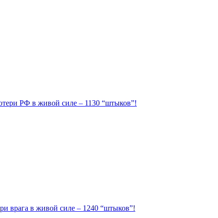
Потери РФ в живой силе – 1130 “штыков”!
ри врага в живой силе – 1240 “штыков”!