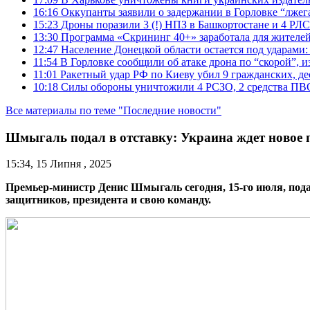
16:16
Оккупанты заявили о задержании в Горловке “лже
15:23
Дроны поразили 3 (!) НПЗ в Башкортостане и 4 РЛС
13:30
Программа «Скрининг 40+» заработала для жителе
12:47
Население Донецкой области остается под ударами
11:54
В Горловке сообщили об атаке дрона по “скорой”, и
11:01
Ракетный удар РФ по Киеву убил 9 гражданских, д
10:18
Силы обороны уничтожили 4 РСЗО, 2 средства ПВО, 4
Все материалы по теме "Последние новости"
Шмыгаль подал в отставку: Украина ждет новое 
15:34, 15 Липня , 2025
Премьер-министр Денис Шмыгаль сегодня, 15-го июля, подал
защитников, президента и свою команду.