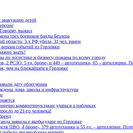
 эвакуацию детей
ерсоне
 Говорят, выжил
мена трех боевиков банды Безлера
 области: 3-х РФ убила, 31 чел. ранен
 версия событий из Горловки
важно знать?
ары по логистике и бизнесу, пожары по всему городу
, 2 РСЗО, 5 ед. броне- и 449 – автотехники, 65 – артиллерии. 
ак, чем на ближайшем к Горловке
азвали дату облегчения
еждены дома, школы и инфраструктура
зи
еняется
инично комментируя такие удары в z-пабликах
росло до 21-го человека!
 бренд
анда заявила о якобы ударе по Горловке
тв ПВО, 4 броне-, 379 автотехники и 55 ед. – артиллерии. Поте
ой победы (видеообзоры матчей)