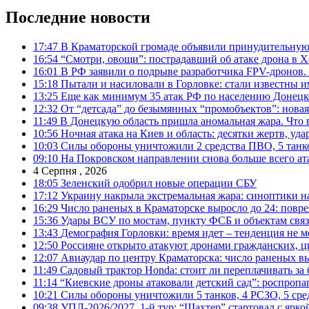
Последние новости
17:47
В Краматорской громаде объявили принудительную
16:54
“Смотри, овощи”: пострадавший об атаке дрона в Х
16:01
В РФ заявили о подрыве разработчика FPV-дронов.
15:18
Пытали и насиловали в Горловке: стали известны и
13:25
Еще как минимум 35 атак РФ по населению Донецкой
12:32
От “детсада” до безымянных “промобъектов”: новая
11:49
В Донецкую область пришла аномальная жара. Что 
10:56
Ночная атака на Киев и область: десятки жертв, уд
10:03
Силы обороны уничтожили 2 средства ПВО, 5 танков
09:10
На Покровском направлении снова больше всего ат
4 Серпня , 2026
18:05
Зеленский одобрил новые операции СБУ
17:12
Украину накрыла экстремальная жара: синоптики н
16:29
Число раненых в Краматорске выросло до 24: повр
15:36
Удары ВСУ по мостам, пункту ФСБ и объектам свя
13:43
Демография Горловки: время идет – тенденция не м
12:50
Россияне открыто атакуют дронами гражданских, ц
12:07
Авиаудар по центру Краматорска: число раненых вы
11:49
Садовый трактор Honda: стоит ли переплачивать за
11:14
“Киевские дроны атаковали детский сад”: роспропаг
10:21
Силы обороны уничтожили 5 танков, 4 РСЗО, 5 средс
09:38
УПЛ-2026/2027. 1-й тур: “Шахтер” стартовал с ярк