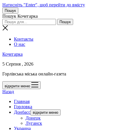
Натисніть "Enter", щоб перейти до вмісту
Пошук
Пошук Кочегарка
Контакты
О нас
Кочегарка
5 Серпня , 2026
Горлівська міська онлайн-газета
відкрити меню
Назад
Главная
Горловка
Донбасс
відкрити меню
Донецк
Луганск
Украина