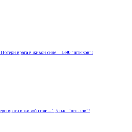
. Потери врага в живой силе – 1390 “штыков”!
ри врага в живой силе – 1,5 тыс. “штыков”!