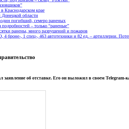
газовщиков”
 в Краснодарском крае
й Донецкой области
: один погибший, семеро раненых
з подробностей – только “раненые”
есятки ранены, много разрушений и пожаров
 броне-, 1 спец-, 463 автотехники и 82 ед. – артиллерии. Поте
правительство
 заявление об отставке. Его он выложил в своем Telegram-к