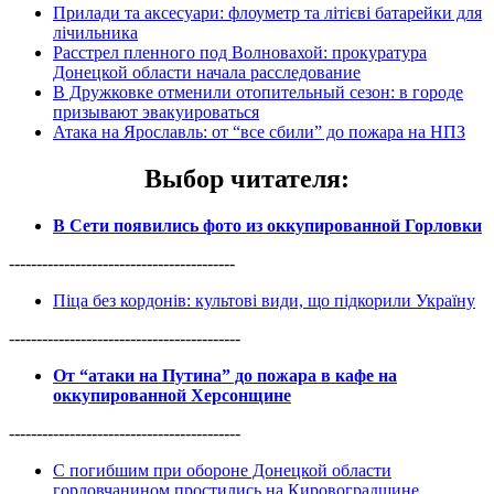
Прилади та аксесуари: флоуметр та літієві батарейки для
лічильника
Расстрел пленного под Волновахой: прокуратура
Донецкой области начала расследование
В Дружковке отменили отопительный сезон: в городе
призывают эвакуироваться
Атака на Ярославль: от “все сбили” до пожара на НПЗ
Выбор читателя
:
В Сети появились фото из оккупированной Горловки
-----------------------------------------
Піца без кордонів: культові види, що підкорили Україну
------------------------------------------
От “атаки на Путина” до пожара в кафе на
оккупированной Херсонщине
------------------------------------------
С погибшим при обороне Донецкой области
горловчанином простились на Кировоградщине