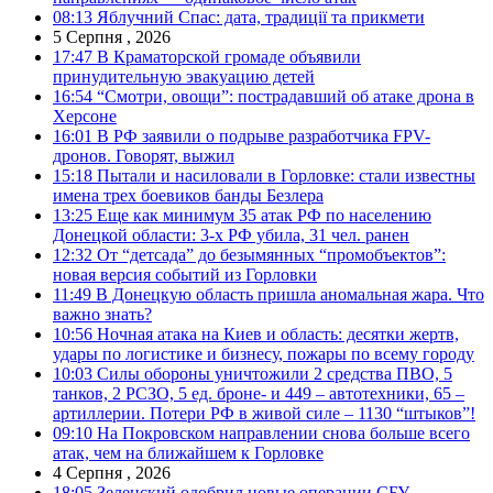
08:13
Яблучний Спас: дата, традиції та прикмети
5 Серпня , 2026
17:47
В Краматорской громаде объявили
принудительную эвакуацию детей
16:54
“Смотри, овощи”: пострадавший об атаке дрона в
Херсоне
16:01
В РФ заявили о подрыве разработчика FPV-
дронов. Говорят, выжил
15:18
Пытали и насиловали в Горловке: стали известны
имена трех боевиков банды Безлера
13:25
Еще как минимум 35 атак РФ по населению
Донецкой области: 3-х РФ убила, 31 чел. ранен
12:32
От “детсада” до безымянных “промобъектов”:
новая версия событий из Горловки
11:49
В Донецкую область пришла аномальная жара. Что
важно знать?
10:56
Ночная атака на Киев и область: десятки жертв,
удары по логистике и бизнесу, пожары по всему городу
10:03
Силы обороны уничтожили 2 средства ПВО, 5
танков, 2 РСЗО, 5 ед. броне- и 449 – автотехники, 65 –
артиллерии. Потери РФ в живой силе – 1130 “штыков”!
09:10
На Покровском направлении снова больше всего
атак, чем на ближайшем к Горловке
4 Серпня , 2026
18:05
Зеленский одобрил новые операции СБУ