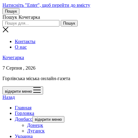
Натисніть "Enter", щоб перейти до вмісту
Пошук
Пошук Кочегарка
Контакты
О нас
Кочегарка
7 Серпня , 2026
Горлівська міська онлайн-газета
відкрити меню
Назад
Главная
Горловка
Донбасс
відкрити меню
Донецк
Луганск
Украина