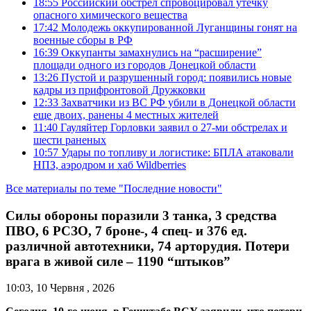
18:55
Российский обстрел спровоцировал утечку
опасного химического вещества
17:42
Молодежь оккупированной Луганщины гонят на
военные сборы в РФ
16:39
Оккупанты замахнулись на “расширение”
площади одного из городов Донецкой области
13:26
Пустой и разрушенный город: появились новые
кадры из прифронтовой Дружковки
12:33
Захватчики из ВС РФ убили в Донецкой области
еще двоих, ранены 4 местных жителей
11:40
Гауляйтер Горловки заявил о 27-ми обстрелах и
шести раненых
10:57
Удары по топливу и логистике: БПЛА атаковали
НПЗ, аэродром и хаб Wildberries
Все материалы по теме "Последние новости"
Силы обороны поразили 3 танка, 3 средства
ПВО, 6 РСЗО, 7 броне-, 4 спец- и 376 ед.
различной автотехники, 74 арторудия. Потери
врага в живой силе – 1190 “штыков”
10:03, 10 Червня , 2026