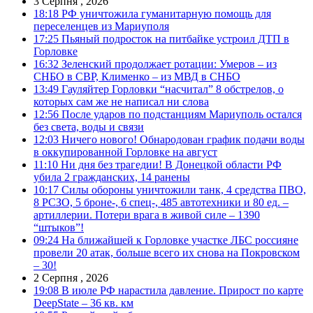
3 Серпня , 2026
18:18
РФ уничтожила гуманитарную помощь для
переселенцев из Мариуполя
17:25
Пьяный подросток на питбайке устроил ДТП в
Горловке
16:32
Зеленский продолжает ротации: Умеров – из
СНБО в СВР, Клименко – из МВД в СНБО
13:49
Гауляйтер Горловки “насчитал” 8 обстрелов, о
которых сам же не написал ни слова
12:56
После ударов по подстанциям Мариуполь остался
без света, воды и связи
12:03
Ничего нового! Обнародован график подачи воды
в оккупированной Горловке на август
11:10
Ни дня без трагедии! В Донецкой области РФ
убила 2 гражданских, 14 ранены
10:17
Силы обороны уничтожили танк, 4 средства ПВО,
8 РСЗО, 5 броне-, 6 спец-, 485 автотехники и 80 ед. –
артиллерии. Потери врага в живой силе – 1390
“штыков”!
09:24
На ближайшей к Горловке участке ЛБС россияне
провели 20 атак, больше всего их снова на Покровском
– 30!
2 Серпня , 2026
19:08
В июле РФ нарастила давление. Прирост по карте
DeepState – 36 кв. км