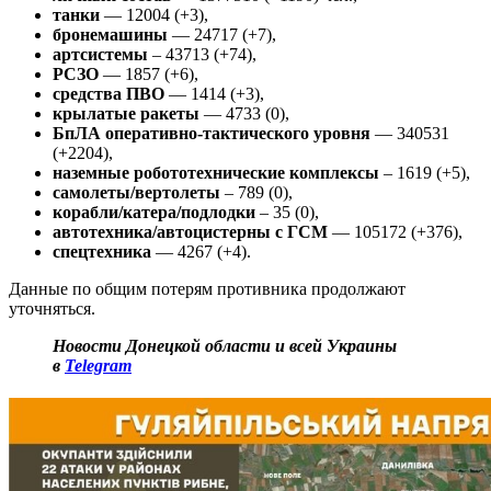
танки
— 12004 (+3),
бронемашины
— 24717 (+7),
артсистемы
– 43713 (+74),
РСЗО
— 1857 (+6),
средства ПВО
— 1414 (+3),
крылатые ракеты
— 4733 (0),
БпЛА оперативно-тактического уровня
— 340531
(+2204),
наземные робототехнические комплексы
– 1619 (+5),
самолеты/вертолеты
– 789 (0),
корабли/катера/подлодки
– 35 (0),
автотехника/автоцистерны с ГСМ
— 105172 (+376),
спецтехника
— 4267 (+4).
Данные по общим потерям противника продолжают
уточняться.
Новости Донецкой области и всей Украины
в
Telegram