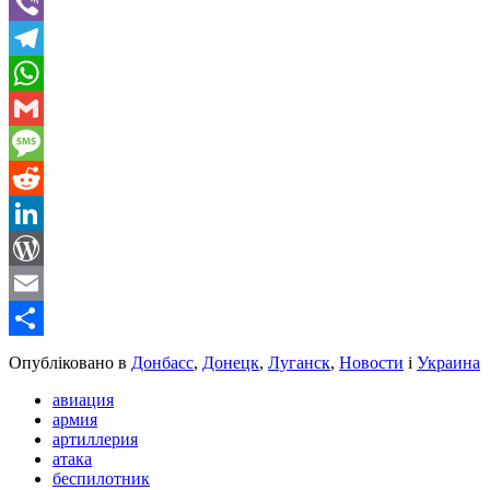
Twitter
Viber
Telegram
WhatsApp
Gmail
Message
Reddit
LinkedIn
WordPress
Email
Share
Опубліковано в
Донбасс
,
Донецк
,
Луганск
,
Новости
і
Украина
авиация
армия
артиллерия
атака
беспилотник