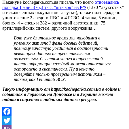
Накануне kochegarka.com.ua писала, что всего
отвоевались
порядка 1 млн. 376,3 тыс. “штыков” из РФ
(1370 “двухсотых”
и искалеченных оккупантов за сутки), также подтверждено
уничтожение 2 средств ПВО и 4 РСЗО, 4 танка, 5 единиц
броне-, 4 – спец- и 382 – различной автотехники, 75
артиллерийских систем, другого вооружения…
Вот уже длительное время мы находимся в
условиях активной фазы боевых действий,
поэтому зачастую убедиться в достоверности
некоторых данных не представляется
возможным. С учетом этого к определенной
части информации каждый может относиться
осторожно и скептически. Ну и конечно,
доверяйте только проверенным источникам –
таким, как Генштаб ВСУ.
Такую информацию от https://kochegarka.com.ua о войне и
событиях в Горловке, на Донбассе и в Украине можно
найти в соцсетях в пабликах данного ресурса.
Facebook