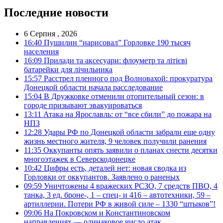
Последние новости
6 Серпня , 2026
16:40
Пушилин “нарисовал” Горловке 190 тысяч
населения
16:09
Прилади та аксесуари: флоуметр та літієві
батарейки для лічильника
15:57
Расстрел пленного под Волновахой: прокуратура
Донецкой области начала расследование
15:04
В Дружковке отменили отопительный сезон: в
городе призывают эвакуироваться
13:11
Атака на Ярославль: от “все сбили” до пожара на
НПЗ
12:28
Удары РФ по Донецкой области забрали еще одну
жизнь местного жителя, 9 человек получили ранения
11:35
Оккупанты опять заявили о планах снести десятки
многоэтажек в Северскодонецке
10:42
Цифры есть, деталей нет: новая сводка из
Горловки от оккупантов. Заявлено о раненых
09:59
Уничтожены 4 вражеских РСЗО, 7 средств ПВО, 4
танка, 3 ед. броне-, 1 – спец- и 416 – автотехники, 59 –
артиллерии. Потери РФ в живой силе – 1330 “штыков”!
09:06
На Покровском и Константиновском
направлениях — одинаковое число атак