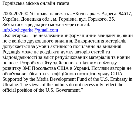
Горлівська міська онлайн-газета
2006-2026 © Усі права належать - «Кочегарка». Адреса: 84617,
Україна, Донецька обл., м. Горлівка, вул. Горького, 35.
Зв'язатися з редакцією можна через e-mail:
info.kochegarka@gmail.com
«Кочегарка» - це незалежний інформаційний майданчик, який
не є копією друкованого видання. Використання матеріалів
допускається за умови активного посилання на видання!
Редакція може не розділяти думку авторів статей та
відповідальності за зміст републікованих матеріалів та новин
не несе. Розробку сайту здійснено за підтримки Фонду
розвитку ЗМІ Посольства США в Україні. Погляди авторів не
обов'язково збігаються з офіційною позицією уряду США.
Supported by the Media Development Fund of the U.S. Embassy in
Ukraine. The views of the authors do not necessarily reflect the
official position of the U.S. Government.”