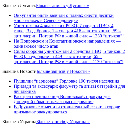
Більше з
Луганск
Більше записів у Луганск »
Оккупанты опять заявили о планах снести десятки
многоэтажек в Северскодонецке
Уничтожены 4 вражеских РСЗО, 7 средств ПВО, 4
танка, 3 ед. броне-, 1 – спец- и 416 – автотехники, 59 –
артиллерии. Потери РФ в живой силе – 1330 “штыков”!
На Покровском и Константиновском направлениях —
одинаковое число атак
Силы обороны уничтожили 2 средства ПВО, 5 танков, 2
РСЗО, 5 ед. броне- и 449 – автотехники, 65 –
артиллерии. Потери РФ в живой силе – 1130 “штыков”!
Більше з
Новости
Більше записів у Новости »
Пушилин “нарисовал” Горловке 190 тысяч населения
Прилади та аксесуари: флоуметр та літієві батарейки для
лічильника
Расстрел пленного под Волновахой: прокуратура
Донецкой области начала расследование
В Дружковке отменили отопительный сезон: в городе
призывают эвакуироваться
Більше з
Украина
Більше записів у Украина »