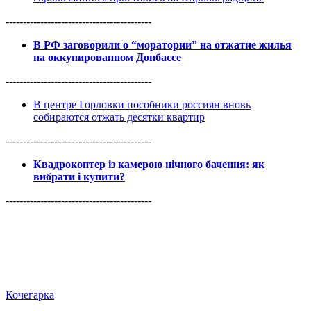
------------------------------------------
В РФ заговорили о “моратории” на отжатие жилья
на оккупированном Донбассе
------------------------------------------
В центре Горловки пособники россиян вновь
собираются отжать десятки квартир
------------------------------------------
Квадрокоптер із камерою нічного бачення: як
вибрати і купити?
------------------------------------------
Кочегарка