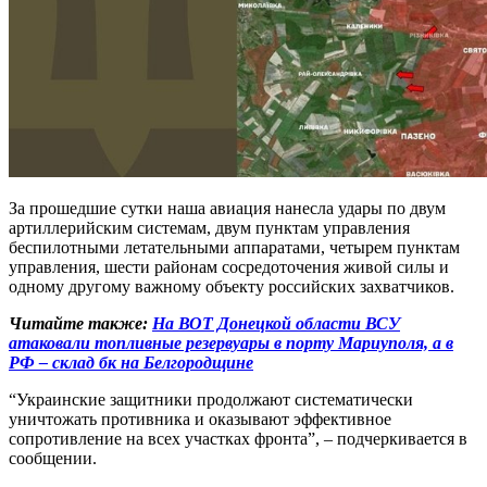
За прошедшие сутки наша авиация нанесла удары по двум
артиллерийским системам, двум пунктам управления
беспилотными летательными аппаратами, четырем пунктам
управления, шести районам сосредоточения живой силы и
одному другому важному объекту российских захватчиков.
Читайте также:
На ВОТ Донецкой области ВСУ
атаковали топливные резервуары в порту Мариуполя, а в
РФ – склад бк на Белгородщине
“Украинские защитники продолжают систематически
уничтожать противника и оказывают эффективное
сопротивление на всех участках фронта”, – подчеркивается в
сообщении.