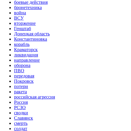
боевые действия
бронетехника
война
ВСУ
вторжение
Генштаб
Донецкая область
Константиновка
корабль
Краматорск
ликвидация
направление
оборона
ПВО
передовая
Покровск
потери
ракета
российская агрессия
Россия
РСЗО
сводки
Славянск
смерть
солдат