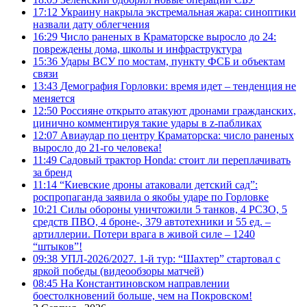
17:12
Украину накрыла экстремальная жара: синоптики
назвали дату облегчения
16:29
Число раненых в Краматорске выросло до 24:
повреждены дома, школы и инфраструктура
15:36
Удары ВСУ по мостам, пункту ФСБ и объектам
связи
13:43
Демография Горловки: время идет – тенденция не
меняется
12:50
Россияне открыто атакуют дронами гражданских,
цинично комментируя такие удары в z-пабликах
12:07
Авиаудар по центру Краматорска: число раненых
выросло до 21-го человека!
11:49
Садовый трактор Honda: стоит ли переплачивать
за бренд
11:14
“Киевские дроны атаковали детский сад”:
роспропаганда заявила о якобы ударе по Горловке
10:21
Силы обороны уничтожили 5 танков, 4 РСЗО, 5
средств ПВО, 4 броне-, 379 автотехники и 55 ед. –
артиллерии. Потери врага в живой силе – 1240
“штыков”!
09:38
УПЛ-2026/2027. 1-й тур: “Шахтер” стартовал с
яркой победы (видеообзоры матчей)
08:45
На Константиновском направлении
боестолкновений больше, чем на Покровском!