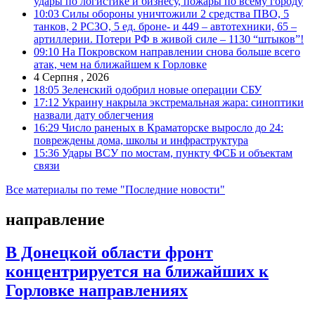
удары по логистике и бизнесу, пожары по всему городу
10:03
Силы обороны уничтожили 2 средства ПВО, 5
танков, 2 РСЗО, 5 ед. броне- и 449 – автотехники, 65 –
артиллерии. Потери РФ в живой силе – 1130 “штыков”!
09:10
На Покровском направлении снова больше всего
атак, чем на ближайшем к Горловке
4 Серпня , 2026
18:05
Зеленский одобрил новые операции СБУ
17:12
Украину накрыла экстремальная жара: синоптики
назвали дату облегчения
16:29
Число раненых в Краматорске выросло до 24:
повреждены дома, школы и инфраструктура
15:36
Удары ВСУ по мостам, пункту ФСБ и объектам
связи
Все материалы по теме "Последние новости"
направление
В Донецкой области фронт
концентрируется на ближайших к
Горловке направлениях