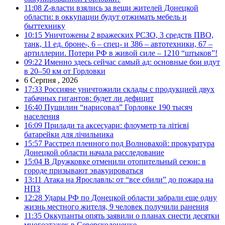
11:08
Z-власти взялись за вещи жителей Донецкой
области: в оккупации будут отжимать мебель и
быттехнику
10:15
Уничтожены 2 вражеских РСЗО, 3 средств ПВО,
танк, 11 ед. броне-, 6 – спец- и 386 – автотехники, 67 –
артиллерии. Потери РФ в живой силе – 1210 “штыков”!
09:22
Именно здесь сейчас самый ад: основные бои идут
в 20–50 км от Горловки
6 Серпня , 2026
17:33
Россияне уничтожили склады с продукцией двух
табачных гигантов: будет ли дефицит
16:40
Пушилин “нарисовал” Горловке 190 тысяч
населения
16:09
Прилади та аксесуари: флоуметр та літієві
батарейки для лічильника
15:57
Расстрел пленного под Волновахой: прокуратура
Донецкой области начала расследование
15:04
В Дружковке отменили отопительный сезон: в
городе призывают эвакуироваться
13:11
Атака на Ярославль: от “все сбили” до пожара на
НПЗ
12:28
Удары РФ по Донецкой области забрали еще одну
жизнь местного жителя, 9 человек получили ранения
11:35
Оккупанты опять заявили о планах снести десятки
многоэтажек в Северскодонецке