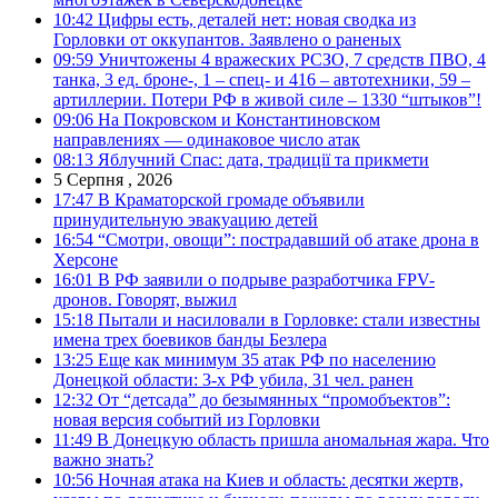
10:42
Цифры есть, деталей нет: новая сводка из
Горловки от оккупантов. Заявлено о раненых
09:59
Уничтожены 4 вражеских РСЗО, 7 средств ПВО, 4
танка, 3 ед. броне-, 1 – спец- и 416 – автотехники, 59 –
артиллерии. Потери РФ в живой силе – 1330 “штыков”!
09:06
На Покровском и Константиновском
направлениях — одинаковое число атак
08:13
Яблучний Спас: дата, традиції та прикмети
5 Серпня , 2026
17:47
В Краматорской громаде объявили
принудительную эвакуацию детей
16:54
“Смотри, овощи”: пострадавший об атаке дрона в
Херсоне
16:01
В РФ заявили о подрыве разработчика FPV-
дронов. Говорят, выжил
15:18
Пытали и насиловали в Горловке: стали известны
имена трех боевиков банды Безлера
13:25
Еще как минимум 35 атак РФ по населению
Донецкой области: 3-х РФ убила, 31 чел. ранен
12:32
От “детсада” до безымянных “промобъектов”:
новая версия событий из Горловки
11:49
В Донецкую область пришла аномальная жара. Что
важно знать?
10:56
Ночная атака на Киев и область: десятки жертв,