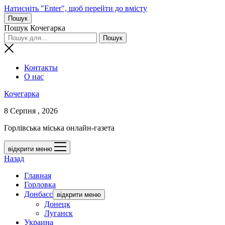
Натисніть "Enter", щоб перейти до вмісту
Пошук
Пошук Кочегарка
Контакты
О нас
Кочегарка
8 Серпня , 2026
Горлівська міська онлайн-газета
відкрити меню
Назад
Главная
Горловка
Донбасс
відкрити меню
Донецк
Луганск
Украина