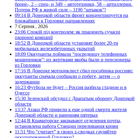
броне-, 2 – спец- и 349 – автотехники, 58 – артиллерии.
Потери РФ в живой силе – 1190 “штыков”!
09:14
В Донецкой области фронт концентрируется на
ближайших к Горловке направлениях
7 Серпня , 2026
23:06
Спокій під контролем: як працюють сучасні
охоронні компанії
18:52
В Донецкой области установят более 20-ти
мобильных железобетонных укрытий
18:09
Оккупанты поймали “посредницу телефонных
мошенников”: их жертвами якобы были и пенсионеры
из Горловки
17:16
В Донецке мотоциклист сбил пособника россиян:
оккупанты сначала сообщали о побеге, затем — о
задержании
16:23
Футбола не будет – Россия разбила стадион и в
Одессе
15:30
Зеленский обсудил с Драпатым оборону Донецкой
области
13:37
Атаки РФ привели к еще одной смерти жителя
Донецкой области и ранениям пятерых
12:44
В Краматорске закрывают отделения почты,
остановлена работа Станции переливания крови
11:51
Что “считает” в своих z-сводках гауляйтер
оккупированной Горловки?