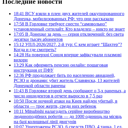
Последние новости
18:41
ВСУ взяли в плен двух жителей оккупированного
Донецка, мобилизованных РФ: что они рассказали
17:58
В Горловке требуют снести “самовольно”
установленный ситилайт. Кто владелец – никто не знает
17:05
В Донецке за день — серия отключений: без света
десятки тысяч абонентов
15:12
УПЛ-2026/2027. 2-й тур: С кем играет “Шахтер”?
Когда и где смотреть?
14:28
На поверхні Сонця вперше зафіксували плазмові
вихори
13:29
Как оформить пенсию онлайн: пошаговая
инструкция от ПФУ
12:36
РФ продолжает бить по населению авиацией,
РСЗО и дронами: убит житель Славянска, 13 жителей
Донецкой области ранены
11:43
В Горловке второй день сообщают о 3-х раненых, а
число инцидентов в отчете выросло в 7,5 раз
10:50
После ночной атаки на Киев найден убитый, в
области — трое жертв, среди них ребенок
10:11
Mitsubishi налагодить серійне виробництво
людиноподібних роботів — до 1000 одиниць на місяць
на базі колишньої лінії двигунів
10:07
Уничтожены РСЗО, 6 средств ПВО, 4 танка, 1 ед.