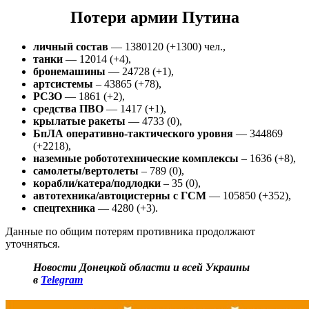
Потери армии Путина
личный состав
— 1380120 (+1300) чел.,
танки
— 12014 (+4),
бронемашины
— 24728 (+1),
артсистемы
– 43865 (+78),
РСЗО
— 1861 (+2),
средства ПВО
— 1417 (+1),
крылатые ракеты
— 4733 (0),
БпЛА оперативно-тактического уровня
— 344869
(+2218),
наземные робототехнические комплексы
– 1636 (+8),
самолеты/вертолеты
– 789 (0),
корабли/катера/подлодки
– 35 (0),
автотехника/автоцистерны с ГСМ
— 105850 (+352),
спецтехника
— 4280 (+3).
Данные по общим потерям противника продолжают
уточняться.
Новости Донецкой области и всей Украины
в
Telegram