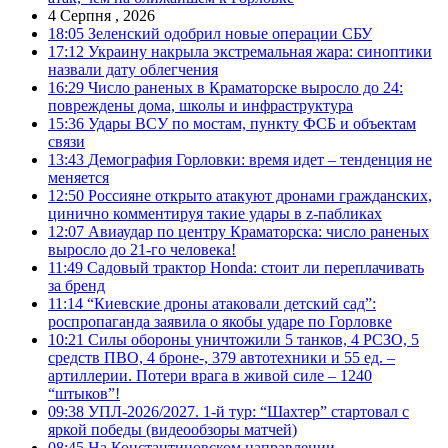
4 Серпня , 2026
18:05
Зеленский одобрил новые операции СБУ
17:12
Украину накрыла экстремальная жара: синоптики
назвали дату облегчения
16:29
Число раненых в Краматорске выросло до 24:
повреждены дома, школы и инфраструктура
15:36
Удары ВСУ по мостам, пункту ФСБ и объектам
связи
13:43
Демография Горловки: время идет – тенденция не
меняется
12:50
Россияне открыто атакуют дронами гражданских,
цинично комментируя такие удары в z-пабликах
12:07
Авиаудар по центру Краматорска: число раненых
выросло до 21-го человека!
11:49
Садовый трактор Honda: стоит ли переплачивать
за бренд
11:14
“Киевские дроны атаковали детский сад”:
роспропаганда заявила о якобы ударе по Горловке
10:21
Силы обороны уничтожили 5 танков, 4 РСЗО, 5
средств ПВО, 4 броне-, 379 автотехники и 55 ед. –
артиллерии. Потери врага в живой силе – 1240
“штыков”!
09:38
УПЛ-2026/2027. 1-й тур: “Шахтер” стартовал с
яркой победы (видеообзоры матчей)
08:45
На Константиновском направлении