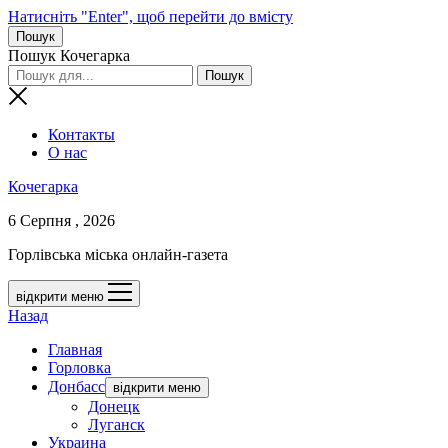
Натисніть "Enter", щоб перейти до вмісту
Пошук
Пошук Кочегарка
Контакты
О нас
Кочегарка
6 Серпня , 2026
Горлівська міська онлайн-газета
відкрити меню
Назад
Главная
Горловка
Донбасс
відкрити меню
Донецк
Луганск
Украина