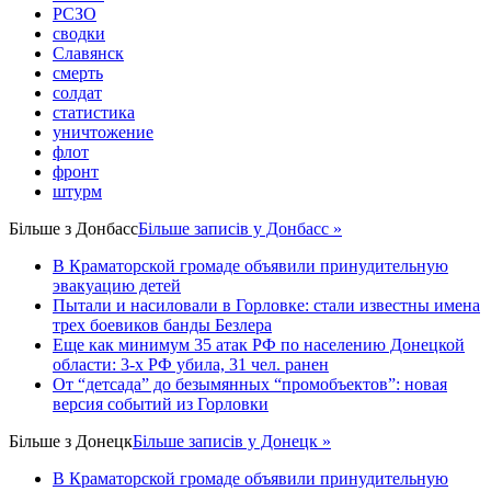
РСЗО
сводки
Славянск
смерть
солдат
статистика
уничтожение
флот
фронт
штурм
Більше з
Донбасс
Більше записів у Донбасс »
В Краматорской громаде объявили принудительную
эвакуацию детей
Пытали и насиловали в Горловке: стали известны имена
трех боевиков банды Безлера
Еще как минимум 35 атак РФ по населению Донецкой
области: 3-х РФ убила, 31 чел. ранен
От “детсада” до безымянных “промобъектов”: новая
версия событий из Горловки
Більше з
Донецк
Більше записів у Донецк »
В Краматорской громаде объявили принудительную