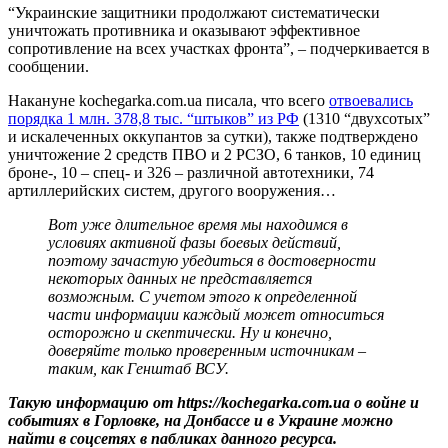
“Украинские защитники продолжают систематически
уничтожать противника и оказывают эффективное
сопротивление на всех участках фронта”, – подчеркивается в
сообщении.
Накануне kochegarka.com.ua писала, что всего
отвоевались
порядка 1 млн. 378,8 тыс. “штыков” из РФ
(1310 “двухсотых”
и искалеченных оккупантов за сутки), также подтверждено
уничтожение 2 средств ПВО и 2 РСЗО, 6 танков, 10 единиц
броне-, 10 – спец- и 326 – различной автотехники, 74
артиллерийских систем, другого вооружения…
Вот уже длительное время мы находимся в
условиях активной фазы боевых действий,
поэтому зачастую убедиться в достоверности
некоторых данных не представляется
возможным. С учетом этого к определенной
части информации каждый может относиться
осторожно и скептически. Ну и конечно,
доверяйте только проверенным источникам –
таким, как Генштаб ВСУ.
Такую информацию от https://kochegarka.com.ua о войне и
событиях в Горловке, на Донбассе и в Украине можно
найти в соцсетях в пабликах данного ресурса.