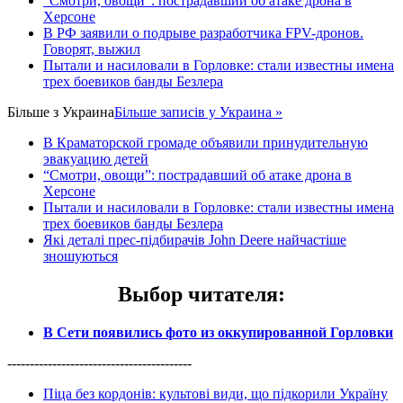
“Смотри, овощи”: пострадавший об атаке дрона в
Херсоне
В РФ заявили о подрыве разработчика FPV-дронов.
Говорят, выжил
Пытали и насиловали в Горловке: стали известны имена
трех боевиков банды Безлера
Більше з
Украина
Більше записів у Украина »
В Краматорской громаде объявили принудительную
эвакуацию детей
“Смотри, овощи”: пострадавший об атаке дрона в
Херсоне
Пытали и насиловали в Горловке: стали известны имена
трех боевиков банды Безлера
Які деталі прес-підбирачів John Deere найчастіше
зношуються
Выбор читателя
:
В Сети появились фото из оккупированной Горловки
-----------------------------------------
Піца без кордонів: культові види, що підкорили Україну