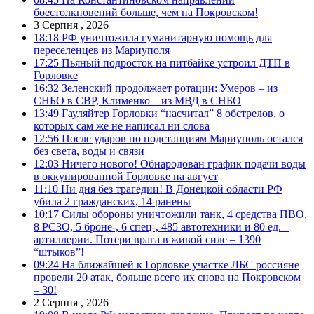
боестолкновений больше, чем на Покровском!
3 Серпня , 2026
18:18
РФ уничтожила гуманитарную помощь для
переселенцев из Мариуполя
17:25
Пьяный подросток на питбайке устроил ДТП в
Горловке
16:32
Зеленский продолжает ротации: Умеров – из
СНБО в СВР, Клименко – из МВД в СНБО
13:49
Гауляйтер Горловки “насчитал” 8 обстрелов, о
которых сам же не написал ни слова
12:56
После ударов по подстанциям Мариуполь остался
без света, воды и связи
12:03
Ничего нового! Обнародован график подачи воды
в оккупированной Горловке на август
11:10
Ни дня без трагедии! В Донецкой области РФ
убила 2 гражданских, 14 ранены
10:17
Силы обороны уничтожили танк, 4 средства ПВО,
8 РСЗО, 5 броне-, 6 спец-, 485 автотехники и 80 ед. –
артиллерии. Потери врага в живой силе – 1390
“штыков”!
09:24
На ближайшей к Горловке участке ЛБС россияне
провели 20 атак, больше всего их снова на Покровском
– 30!
2 Серпня , 2026