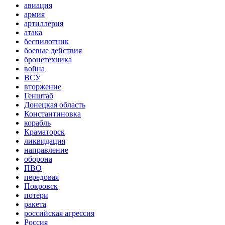
авиация
армия
артиллерия
атака
беспилотник
боевые действия
бронетехника
война
ВСУ
вторжение
Генштаб
Донецкая область
Константиновка
корабль
Краматорск
ликвидация
направление
оборона
ПВО
передовая
Покровск
потери
ракета
российская агрессия
Россия