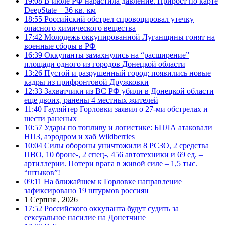
19:08
В июле РФ нарастила давление. Прирост по карте
DeepState – 36 кв. км
18:55
Российский обстрел спровоцировал утечку
опасного химического вещества
17:42
Молодежь оккупированной Луганщины гонят на
военные сборы в РФ
16:39
Оккупанты замахнулись на “расширение”
площади одного из городов Донецкой области
13:26
Пустой и разрушенный город: появились новые
кадры из прифронтовой Дружковки
12:33
Захватчики из ВС РФ убили в Донецкой области
еще двоих, ранены 4 местных жителей
11:40
Гауляйтер Горловки заявил о 27-ми обстрелах и
шести раненых
10:57
Удары по топливу и логистике: БПЛА атаковали
НПЗ, аэродром и хаб Wildberries
10:04
Силы обороны уничтожили 8 РСЗО, 2 средства
ПВО, 10 броне-, 2 спец-, 456 автотехники и 69 ед. –
артиллерии. Потери врага в живой силе – 1,5 тыс.
“штыков”!
09:11
На ближайшем к Горловке направление
зафиксировано 19 штурмов россиян
1 Серпня , 2026
17:52
Российского оккупанта будут судить за
сексуальное насилие на Донетчине