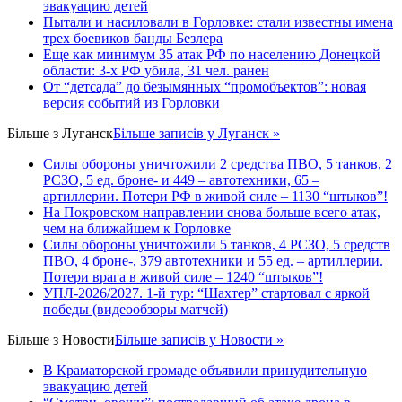
эвакуацию детей
Пытали и насиловали в Горловке: стали известны имена
трех боевиков банды Безлера
Еще как минимум 35 атак РФ по населению Донецкой
области: 3-х РФ убила, 31 чел. ранен
От “детсада” до безымянных “промобъектов”: новая
версия событий из Горловки
Більше з
Луганск
Більше записів у Луганск »
Силы обороны уничтожили 2 средства ПВО, 5 танков, 2
РСЗО, 5 ед. броне- и 449 – автотехники, 65 –
артиллерии. Потери РФ в живой силе – 1130 “штыков”!
На Покровском направлении снова больше всего атак,
чем на ближайшем к Горловке
Силы обороны уничтожили 5 танков, 4 РСЗО, 5 средств
ПВО, 4 броне-, 379 автотехники и 55 ед. – артиллерии.
Потери врага в живой силе – 1240 “штыков”!
УПЛ-2026/2027. 1-й тур: “Шахтер” стартовал с яркой
победы (видеообзоры матчей)
Більше з
Новости
Більше записів у Новости »
В Краматорской громаде объявили принудительную
эвакуацию детей