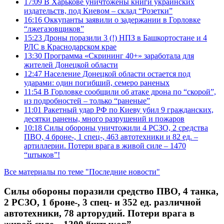
17:09
В Харькове уничтожены книги украинских
издательств, под Киевом – склад “Розетки”
16:16
Оккупанты заявили о задержании в Горловке
“лжегазовщиков”
15:23
Дроны поразили 3 (!) НПЗ в Башкортостане и 4
РЛС в Краснодарском крае
13:30
Программа «Скрининг 40+» заработала для
жителей Донецкой области
12:47
Население Донецкой области остается под
ударами: один погибший, семеро раненых
11:54
В Горловке сообщили об атаке дрона по “скорой”,
из подробностей – только “раненые”
11:01
Ракетный удар РФ по Киеву убил 9 гражданских,
десятки ранены, много разрушений и пожаров
10:18
Силы обороны уничтожили 4 РСЗО, 2 средства
ПВО, 4 броне-, 1 спец-, 463 автотехники и 82 ед. –
артиллерии. Потери врага в живой силе – 1470
“штыков”!
Все материалы по теме "Последние новости"
Силы обороны поразили средство ПВО, 4 танка,
2 РСЗО, 1 броне-, 3 спец- и 352 ед. различной
автотехники, 78 арторудий. Потери врага в