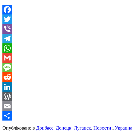
Facebook
Twitter
Viber
Telegram
WhatsApp
Gmail
Message
Reddit
LinkedIn
WordPress
Email
Share
Опубліковано в
Донбасс
,
Донецк
,
Луганск
,
Новости
і
Украина