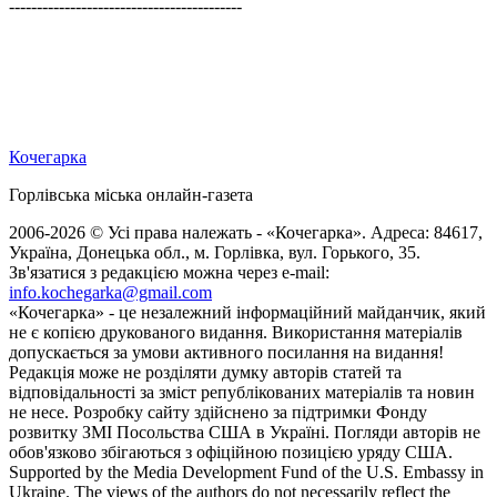
------------------------------------------
Кочегарка
Горлівська міська онлайн-газета
2006-2026 © Усі права належать - «Кочегарка». Адреса: 84617,
Україна, Донецька обл., м. Горлівка, вул. Горького, 35.
Зв'язатися з редакцією можна через e-mail:
info.kochegarka@gmail.com
«Кочегарка» - це незалежний інформаційний майданчик, який
не є копією друкованого видання. Використання матеріалів
допускається за умови активного посилання на видання!
Редакція може не розділяти думку авторів статей та
відповідальності за зміст републікованих матеріалів та новин
не несе. Розробку сайту здійснено за підтримки Фонду
розвитку ЗМІ Посольства США в Україні. Погляди авторів не
обов'язково збігаються з офіційною позицією уряду США.
Supported by the Media Development Fund of the U.S. Embassy in
Ukraine. The views of the authors do not necessarily reflect the