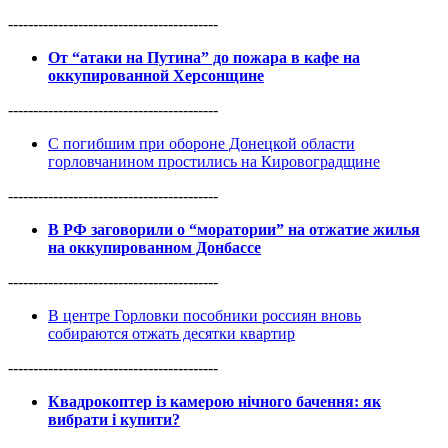
------------------------------------------
От “атаки на Путина” до пожара в кафе на
оккупированной Херсонщине
------------------------------------------
С погибшим при обороне Донецкой области
горловчанином простились на Кировоградщине
------------------------------------------
В РФ заговорили о “моратории” на отжатие жилья
на оккупированном Донбассе
------------------------------------------
В центре Горловки пособники россиян вновь
собираются отжать десятки квартир
------------------------------------------
Квадрокоптер із камерою нічного бачення: як
вибрати і купити?