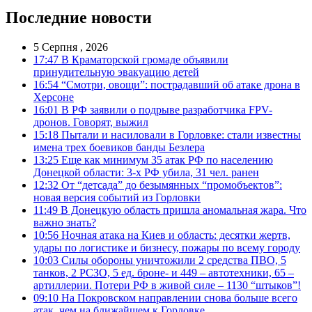
Последние новости
5 Серпня , 2026
17:47
В Краматорской громаде объявили
принудительную эвакуацию детей
16:54
“Смотри, овощи”: пострадавший об атаке дрона в
Херсоне
16:01
В РФ заявили о подрыве разработчика FPV-
дронов. Говорят, выжил
15:18
Пытали и насиловали в Горловке: стали известны
имена трех боевиков банды Безлера
13:25
Еще как минимум 35 атак РФ по населению
Донецкой области: 3-х РФ убила, 31 чел. ранен
12:32
От “детсада” до безымянных “промобъектов”:
новая версия событий из Горловки
11:49
В Донецкую область пришла аномальная жара. Что
важно знать?
10:56
Ночная атака на Киев и область: десятки жертв,
удары по логистике и бизнесу, пожары по всему городу
10:03
Силы обороны уничтожили 2 средства ПВО, 5
танков, 2 РСЗО, 5 ед. броне- и 449 – автотехники, 65 –
артиллерии. Потери РФ в живой силе – 1130 “штыков”!
09:10
На Покровском направлении снова больше всего
атак, чем на ближайшем к Горловке