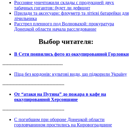
Россияне уничтожили склады с продукцией двух
табачных гигантов: будет ли дефицит
Прилади та аксесуари: флоуметр та літієві батарейки для
лічильника
Расстрел пленного под Волновахой: прокуратура
Донецкой области начала расследование
Выбор читателя
:
В Сети появились фото из оккупированной Горловки
-----------------------------------------
Піца без кордонів: культові види, що підкорили Україну
------------------------------------------
От “атаки на Путина” до пожара в кафе на
оккупированной Херсонщине
------------------------------------------
С погибшим при обороне Донецкой области
горловчанином простились на Кировоградщине