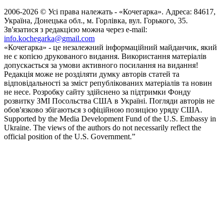
2006-2026 © Усі права належать - «Кочегарка». Адреса: 84617,
Україна, Донецька обл., м. Горлівка, вул. Горького, 35.
Зв'язатися з редакцією можна через e-mail:
info.kochegarka@gmail.com
«Кочегарка» - це незалежний інформаційний майданчик, який
не є копією друкованого видання. Використання матеріалів
допускається за умови активного посилання на видання!
Редакція може не розділяти думку авторів статей та
відповідальності за зміст републікованих матеріалів та новин
не несе. Розробку сайту здійснено за підтримки Фонду
розвитку ЗМІ Посольства США в Україні. Погляди авторів не
обов'язково збігаються з офіційною позицією уряду США.
Supported by the Media Development Fund of the U.S. Embassy in
Ukraine. The views of the authors do not necessarily reflect the
official position of the U.S. Government.”