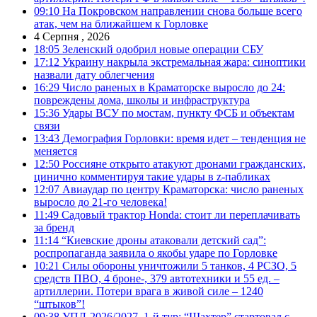
09:10
На Покровском направлении снова больше всего
атак, чем на ближайшем к Горловке
4 Серпня , 2026
18:05
Зеленский одобрил новые операции СБУ
17:12
Украину накрыла экстремальная жара: синоптики
назвали дату облегчения
16:29
Число раненых в Краматорске выросло до 24:
повреждены дома, школы и инфраструктура
15:36
Удары ВСУ по мостам, пункту ФСБ и объектам
связи
13:43
Демография Горловки: время идет – тенденция не
меняется
12:50
Россияне открыто атакуют дронами гражданских,
цинично комментируя такие удары в z-пабликах
12:07
Авиаудар по центру Краматорска: число раненых
выросло до 21-го человека!
11:49
Садовый трактор Honda: стоит ли переплачивать
за бренд
11:14
“Киевские дроны атаковали детский сад”:
роспропаганда заявила о якобы ударе по Горловке
10:21
Силы обороны уничтожили 5 танков, 4 РСЗО, 5
средств ПВО, 4 броне-, 379 автотехники и 55 ед. –
артиллерии. Потери врага в живой силе – 1240
“штыков”!
09:38
УПЛ-2026/2027. 1-й тур: “Шахтер” стартовал с