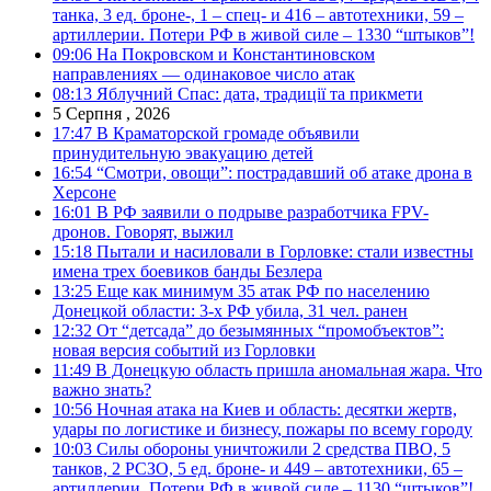
танка, 3 ед. броне-, 1 – спец- и 416 – автотехники, 59 –
артиллерии. Потери РФ в живой силе – 1330 “штыков”!
09:06
На Покровском и Константиновском
направлениях — одинаковое число атак
08:13
Яблучний Спас: дата, традиції та прикмети
5 Серпня , 2026
17:47
В Краматорской громаде объявили
принудительную эвакуацию детей
16:54
“Смотри, овощи”: пострадавший об атаке дрона в
Херсоне
16:01
В РФ заявили о подрыве разработчика FPV-
дронов. Говорят, выжил
15:18
Пытали и насиловали в Горловке: стали известны
имена трех боевиков банды Безлера
13:25
Еще как минимум 35 атак РФ по населению
Донецкой области: 3-х РФ убила, 31 чел. ранен
12:32
От “детсада” до безымянных “промобъектов”:
новая версия событий из Горловки
11:49
В Донецкую область пришла аномальная жара. Что
важно знать?
10:56
Ночная атака на Киев и область: десятки жертв,
удары по логистике и бизнесу, пожары по всему городу
10:03
Силы обороны уничтожили 2 средства ПВО, 5
танков, 2 РСЗО, 5 ед. броне- и 449 – автотехники, 65 –
артиллерии. Потери РФ в живой силе – 1130 “штыков”!