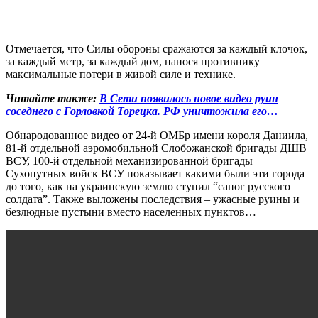
Отмечается, что Силы обороны сражаются за каждый клочок,
за каждый метр, за каждый дом, нанося противнику
максимальные потери в живой силе и технике.
Читайте также:
В Сети появилось новое видео руин
соседнего с Горловкой Торецка. РФ уничтожила его…
Обнародованное видео от 24-й ОМБр имени короля Даниила,
81-й отдельной аэромобильной Слобожанской бригады ДШВ
ВСУ, 100-й отдельной механизированной бригады
Сухопутных войск ВСУ показывает какими были эти города
до того, как на украинскую землю ступил “сапог русского
солдата”. Также выложены последствия – ужасные руины и
безлюдные пустыни вместо населенных пунктов…