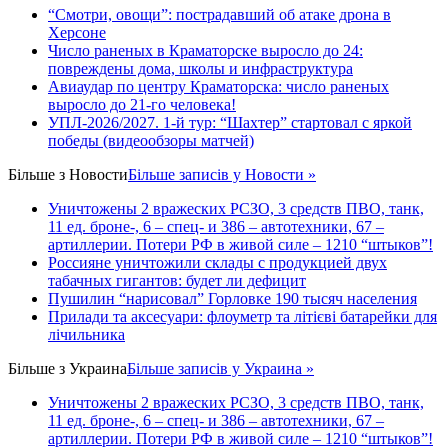
“Смотри, овощи”: пострадавший об атаке дрона в
Херсоне
Число раненых в Краматорске выросло до 24:
повреждены дома, школы и инфраструктура
Авиаудар по центру Краматорска: число раненых
выросло до 21-го человека!
УПЛ-2026/2027. 1-й тур: “Шахтер” стартовал с яркой
победы (видеообзоры матчей)
Більше з
Новости
Більше записів у Новости »
Уничтожены 2 вражеских РСЗО, 3 средств ПВО, танк,
11 ед. броне-, 6 – спец- и 386 – автотехники, 67 –
артиллерии. Потери РФ в живой силе – 1210 “штыков”!
Россияне уничтожили склады с продукцией двух
табачных гигантов: будет ли дефицит
Пушилин “нарисовал” Горловке 190 тысяч населения
Прилади та аксесуари: флоуметр та літієві батарейки для
лічильника
Більше з
Украина
Більше записів у Украина »
Уничтожены 2 вражеских РСЗО, 3 средств ПВО, танк,
11 ед. броне-, 6 – спец- и 386 – автотехники, 67 –
артиллерии. Потери РФ в живой силе – 1210 “штыков”!