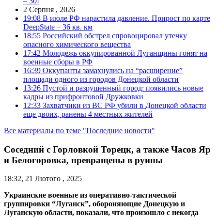
– 30!
2 Серпня , 2026
19:08
В июле РФ нарастила давление. Прирост по карте
DeepState – 36 кв. км
18:55
Российский обстрел спровоцировал утечку
опасного химического вещества
17:42
Молодежь оккупированной Луганщины гонят на
военные сборы в РФ
16:39
Оккупанты замахнулись на “расширение”
площади одного из городов Донецкой области
13:26
Пустой и разрушенный город: появились новые
кадры из прифронтовой Дружковки
12:33
Захватчики из ВС РФ убили в Донецкой области
еще двоих, ранены 4 местных жителей
Все материалы по теме "Последние новости"
Соседний с Горловкой Торецк, а также Часов Яр
и Белогоровка, превращены в руины
18:32, 21 Лютого , 2025
Украинские военные из оперативно-тактической
группировки “Луганск”, обороняющие Донецкую и
Луганскую области, показали, что произошло с некогда