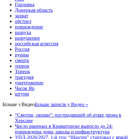
Горловка
Донецкая область
захват
обстрел
повреждение
разруха
разрушение
российская агрессия
Россия
руины
смерть
террор
Торецк
трагедия
уничтожение
Часов Яр
штурм
Більше з
Видео
Більше записів у Видео »
“Смотри, овощи”: пострадавший об атаке дрона в
Херсоне
Число раненых в Краматорске выросло до 24:
повреждены дома, школы и инфраструктура
УПЛ-2026/2027. 1-й тур: “Шахтер” стартовал с яркой