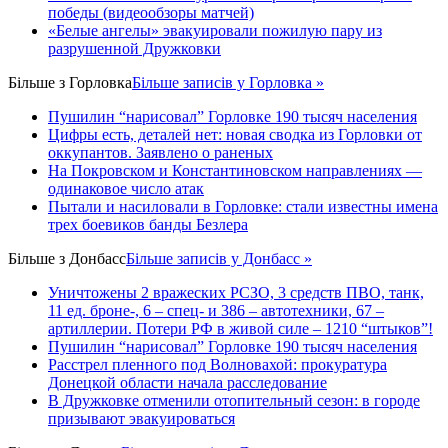
победы (видеообзоры матчей)
«Белые ангелы» эвакуировали пожилую пару из
разрушенной Дружковки
Більше з
Горловка
Більше записів у Горловка »
Пушилин “нарисовал” Горловке 190 тысяч населения
Цифры есть, деталей нет: новая сводка из Горловки от
оккупантов. Заявлено о раненых
На Покровском и Константиновском направлениях —
одинаковое число атак
Пытали и насиловали в Горловке: стали известны имена
трех боевиков банды Безлера
Більше з
Донбасс
Більше записів у Донбасс »
Уничтожены 2 вражеских РСЗО, 3 средств ПВО, танк,
11 ед. броне-, 6 – спец- и 386 – автотехники, 67 –
артиллерии. Потери РФ в живой силе – 1210 “штыков”!
Пушилин “нарисовал” Горловке 190 тысяч населения
Расстрел пленного под Волновахой: прокуратура
Донецкой области начала расследование
В Дружковке отменили отопительный сезон: в городе
призывают эвакуироваться