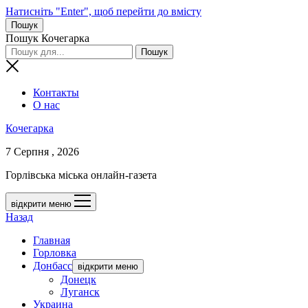
Натисніть "Enter", щоб перейти до вмісту
Пошук
Пошук Кочегарка
Контакты
О нас
Кочегарка
7 Серпня , 2026
Горлівська міська онлайн-газета
відкрити меню
Назад
Главная
Горловка
Донбасс
відкрити меню
Донецк
Луганск
Украина