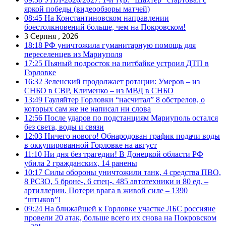
яркой победы (видеообзоры матчей)
08:45
На Константиновском направлении
боестолкновений больше, чем на Покровском!
3 Серпня , 2026
18:18
РФ уничтожила гуманитарную помощь для
переселенцев из Мариуполя
17:25
Пьяный подросток на питбайке устроил ДТП в
Горловке
16:32
Зеленский продолжает ротации: Умеров – из
СНБО в СВР, Клименко – из МВД в СНБО
13:49
Гауляйтер Горловки “насчитал” 8 обстрелов, о
которых сам же не написал ни слова
12:56
После ударов по подстанциям Мариуполь остался
без света, воды и связи
12:03
Ничего нового! Обнародован график подачи воды
в оккупированной Горловке на август
11:10
Ни дня без трагедии! В Донецкой области РФ
убила 2 гражданских, 14 ранены
10:17
Силы обороны уничтожили танк, 4 средства ПВО,
8 РСЗО, 5 броне-, 6 спец-, 485 автотехники и 80 ед. –
артиллерии. Потери врага в живой силе – 1390
“штыков”!
09:24
На ближайшей к Горловке участке ЛБС россияне
провели 20 атак, больше всего их снова на Покровском