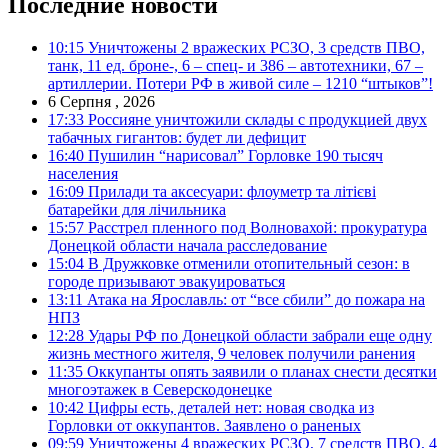
Последние новости
10:15
Уничтожены 2 вражеских РСЗО, 3 средств ПВО,
танк, 11 ед. броне-, 6 – спец- и 386 – автотехники, 67 –
артиллерии. Потери РФ в живой силе – 1210 “штыков”!
6 Серпня , 2026
17:33
Россияне уничтожили склады с продукцией двух
табачных гигантов: будет ли дефицит
16:40
Пушилин “нарисовал” Горловке 190 тысяч
населения
16:09
Прилади та аксесуари: флоуметр та літієві
батарейки для лічильника
15:57
Расстрел пленного под Волновахой: прокуратура
Донецкой области начала расследование
15:04
В Дружковке отменили отопительный сезон: в
городе призывают эвакуироваться
13:11
Атака на Ярославль: от “все сбили” до пожара на
НПЗ
12:28
Удары РФ по Донецкой области забрали еще одну
жизнь местного жителя, 9 человек получили ранения
11:35
Оккупанты опять заявили о планах снести десятки
многоэтажек в Северскодонецке
10:42
Цифры есть, деталей нет: новая сводка из
Горловки от оккупантов. Заявлено о раненых
09:59
Уничтожены 4 вражеских РСЗО, 7 средств ПВО, 4