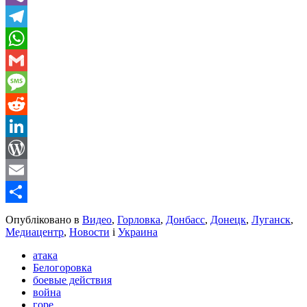
Viber
Telegram
WhatsApp
Gmail
Message
Reddit
LinkedIn
WordPress
Email
Share
Опубліковано в
Видео
,
Горловка
,
Донбасс
,
Донецк
,
Луганск
,
Медиацентр
,
Новости
і
Украина
атака
Белогоровка
боевые действия
война
горе