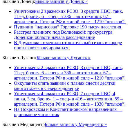
Більше з
Донецк
Більше записів у Донецк »
Уничтожены 2 вражеских РСЗО, 3 средств ПВО, танк,
11 ед. броне-, 6 – спец- и 386 – автотехники, 67 –
артиллерии. Потери РФ в живой силе – 1210 “штыков”!
Пушилин “нарисовал” Горловке 190 тысяч населения
Расстрел пленного под Волновахой: прокуратура
Донецкой области начала расследование
В Дружковке отменили отопительный сезон: в городе
призывают эвакуироваться
Більше з
Луганск
Більше записів у Луганск »
Уничтожены 2 вражеских РСЗО, 3 средств ПВО, танк,
11 ед. броне-, 6 – спец- и 386 – автотехники, 67 –
артиллерии. Потери РФ в живой силе – 1210 “штыков”!
Оккупанты опять заявили о планах снести десятки
многоэтажек в Северскодонецке
Уничтожены 4 вражеских РСЗО, 7 средств ПВО, 4
танка, 3 ед. броне-, 1 – спец- и 416 – автотехники, 59 –
артиллерии. Потери РФ в живой силе – 1330 “штыков”!
На Покровском и Константиновском направлениях —
одинаковое число атак
Більше з
Медиацентр
Більше записів у Медиацентр »