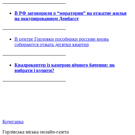
------------------------------------------
В РФ заговорили о “моратории” на отжатие жилья
на оккупированном Донбассе
------------------------------------------
В центре Горловки пособники россиян вновь
собираются отжать десятки квартир
------------------------------------------
Квадрокоптер із камерою нічного бачення: як
вибрати і купити?
------------------------------------------
Кочегарка
Горлівська міська онлайн-газета