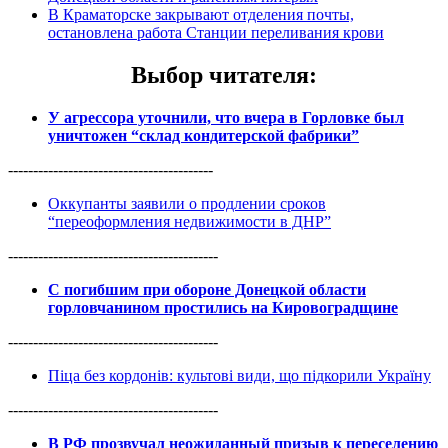
В Краматорске закрывают отделения почты,
остановлена работа Станции переливания крови
Выбор читателя
:
У агрессора уточнили, что вчера в Горловке был
уничтожен “склад кондитерской фабрики”
-----------------------------------------
Оккупанты заявили о продлении сроков
“переоформления недвижимости в ДНР”
------------------------------------------
С погибшим при обороне Донецкой области
горловчанином простились на Кировоградщине
------------------------------------------
Піца без кордонів: культові види, що підкорили Україну
------------------------------------------
В РФ прозвучал неожиданный призыв к переселению