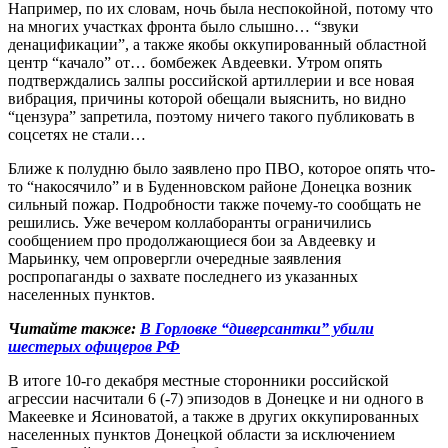
Например, по их словам, ночь была неспокойной, потому что
на многих участках фронта было слышно… “звуки
денацификации”, а также якобы оккупированный областной
центр “качало” от… бомбежек Авдеевки. Утром опять
подтверждались залпы российской артиллерии и все новая
вибрация, причины которой обещали выяснить, но видно
“цензура” запретила, поэтому ничего такого публиковать в
соцсетях не стали…
Ближе к полудню было заявлено про ПВО, которое опять что-
то “накосячило” и в Буденновском районе Донецка возник
сильный пожар. Подробности также почему-то сообщать не
решились. Уже вечером коллаборанты ограничились
сообщением про продолжающиеся бои за Авдеевку и
Марьинку, чем опровергли очередные заявления
роспропаганды о захвате последнего из указанных
населенных пунктов.
Читайте также:
В Горловке “диверсантки” убили
шестерых офицеров РФ
В итоге 10-го декабря местные сторонники российской
агрессии насчитали 6 (-7) эпизодов в Донецке и ни одного в
Макеевке и Ясиноватой, а также в других оккупированных
населенных пунктов Донецкой области за исключением