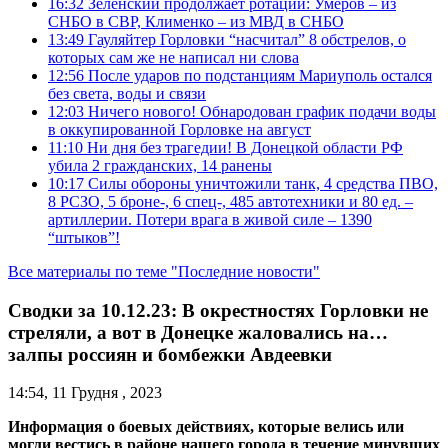
16:32
Зеленский продолжает ротации: Умеров – из
СНБО в СВР, Клименко – из МВД в СНБО
13:49
Гауляйтер Горловки “насчитал” 8 обстрелов, о
которых сам же не написал ни слова
12:56
После ударов по подстанциям Мариуполь остался
без света, воды и связи
12:03
Ничего нового! Обнародован график подачи воды
в оккупированной Горловке на август
11:10
Ни дня без трагедии! В Донецкой области РФ
убила 2 гражданских, 14 ранены
10:17
Силы обороны уничтожили танк, 4 средства ПВО,
8 РСЗО, 5 броне-, 6 спец-, 485 автотехники и 80 ед. –
артиллерии. Потери врага в живой силе – 1390
“штыков”!
Все материалы по теме "Последние новости"
Сводки за 10.12.23: В окрестностях Горловки не
стреляли, а вот в Донецке жаловались на…
залпы россиян и бомбежки Авдеевки
14:54, 11 Грудня , 2023
Информация о боевых действиях, которые велись или
могли вестись в районе нашего города в течение минувших