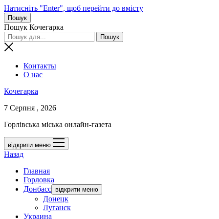
Натисніть "Enter", щоб перейти до вмісту
Пошук
Пошук Кочегарка
Контакты
О нас
Кочегарка
7 Серпня , 2026
Горлівська міська онлайн-газета
відкрити меню
Назад
Главная
Горловка
Донбасс
відкрити меню
Донецк
Луганск
Украина