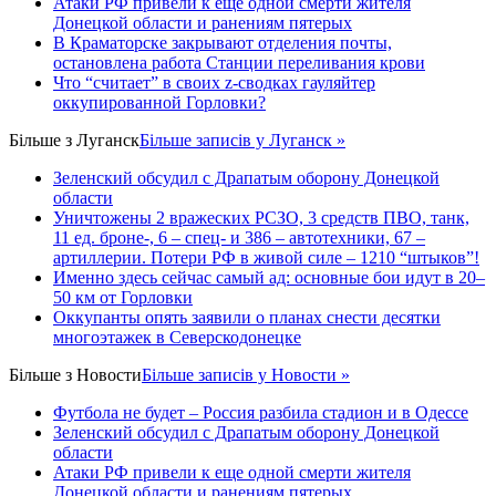
Атаки РФ привели к еще одной смерти жителя
Донецкой области и ранениям пятерых
В Краматорске закрывают отделения почты,
остановлена работа Станции переливания крови
Что “считает” в своих z-сводках гауляйтер
оккупированной Горловки?
Більше з
Луганск
Більше записів у Луганск »
Зеленский обсудил с Драпатым оборону Донецкой
области
Уничтожены 2 вражеских РСЗО, 3 средств ПВО, танк,
11 ед. броне-, 6 – спец- и 386 – автотехники, 67 –
артиллерии. Потери РФ в живой силе – 1210 “штыков”!
Именно здесь сейчас самый ад: основные бои идут в 20–
50 км от Горловки
Оккупанты опять заявили о планах снести десятки
многоэтажек в Северскодонецке
Більше з
Новости
Більше записів у Новости »
Футбола не будет – Россия разбила стадион и в Одессе
Зеленский обсудил с Драпатым оборону Донецкой
области
Атаки РФ привели к еще одной смерти жителя
Донецкой области и ранениям пятерых