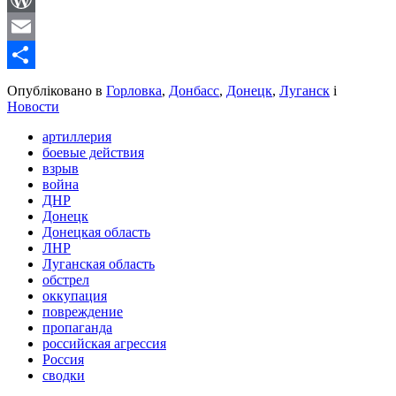
WordPress
Email
Share
Опубліковано в
Горловка
,
Донбасс
,
Донецк
,
Луганск
і
Новости
артиллерия
боевые действия
взрыв
война
ДНР
Донецк
Донецкая область
ЛНР
Луганская область
обстрел
оккупация
повреждение
пропаганда
российская агрессия
Россия
сводки