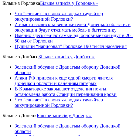
Більше з
Горловка
Більше записів у Горловка »
Что “считает” в своих z-сводках гауляйтер
оккупированной Горловки?
Z-власти взялись за вещи жителей Донецкой области: в
оккупации будут отжимать мебель и быттехнику
Именно здесь сейчас самый ад: основные бои идут в 20–
50 км от Горловки
Пушилин “нарисовал” Горловке 190 тысяч населения
Більше з
Донбасс
Більше записів у Донбасс »
Зеленский обсудил с Драпатым оборону Донецкой
области
Атаки РФ привели к еще одной смерти жителя
Донецкой области и ранениям пятерых
В Краматорске закрывают отделения почты,
остановлена работа Станции переливания крови
Что “считает” в своих z-сводках гауляйтер
оккупированной Горловки?
Більше з
Донецк
Більше записів у Донецк »
Зеленский обсудил с Драпатым оборону Донецкой
области