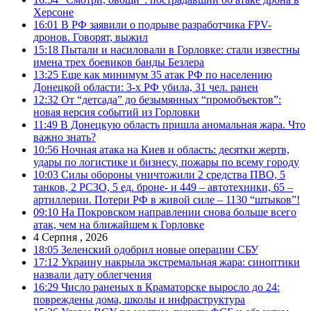
Херсоне
16:01
В РФ заявили о подрыве разработчика FPV-
дронов. Говорят, выжил
15:18
Пытали и насиловали в Горловке: стали известны
имена трех боевиков банды Безлера
13:25
Еще как минимум 35 атак РФ по населению
Донецкой области: 3-х РФ убила, 31 чел. ранен
12:32
От “детсада” до безымянных “промобъектов”:
новая версия событий из Горловки
11:49
В Донецкую область пришла аномальная жара. Что
важно знать?
10:56
Ночная атака на Киев и область: десятки жертв,
удары по логистике и бизнесу, пожары по всему городу
10:03
Силы обороны уничтожили 2 средства ПВО, 5
танков, 2 РСЗО, 5 ед. броне- и 449 – автотехники, 65 –
артиллерии. Потери РФ в живой силе – 1130 “штыков”!
09:10
На Покровском направлении снова больше всего
атак, чем на ближайшем к Горловке
4 Серпня , 2026
18:05
Зеленский одобрил новые операции СБУ
17:12
Украину накрыла экстремальная жара: синоптики
назвали дату облегчения
16:29
Число раненых в Краматорске выросло до 24:
повреждены дома, школы и инфраструктура