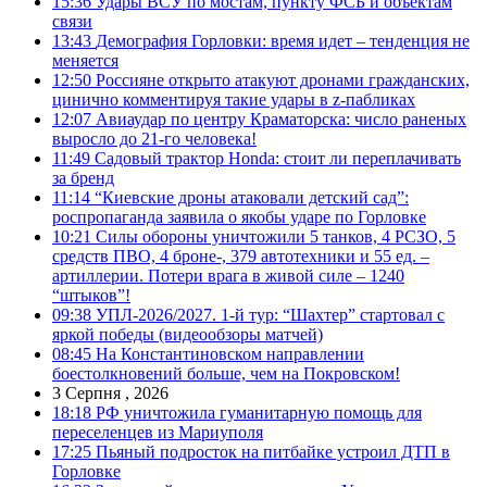
15:36
Удары ВСУ по мостам, пункту ФСБ и объектам
связи
13:43
Демография Горловки: время идет – тенденция не
меняется
12:50
Россияне открыто атакуют дронами гражданских,
цинично комментируя такие удары в z-пабликах
12:07
Авиаудар по центру Краматорска: число раненых
выросло до 21-го человека!
11:49
Садовый трактор Honda: стоит ли переплачивать
за бренд
11:14
“Киевские дроны атаковали детский сад”:
роспропаганда заявила о якобы ударе по Горловке
10:21
Силы обороны уничтожили 5 танков, 4 РСЗО, 5
средств ПВО, 4 броне-, 379 автотехники и 55 ед. –
артиллерии. Потери врага в живой силе – 1240
“штыков”!
09:38
УПЛ-2026/2027. 1-й тур: “Шахтер” стартовал с
яркой победы (видеообзоры матчей)
08:45
На Константиновском направлении
боестолкновений больше, чем на Покровском!
3 Серпня , 2026
18:18
РФ уничтожила гуманитарную помощь для
переселенцев из Мариуполя
17:25
Пьяный подросток на питбайке устроил ДТП в
Горловке