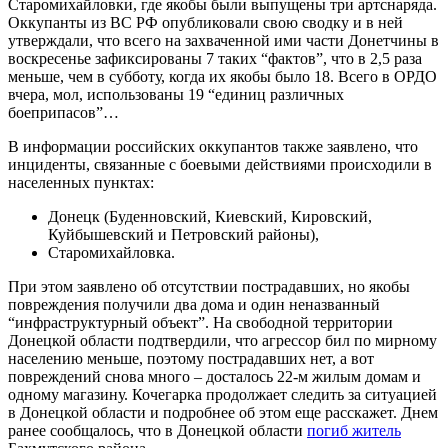
Старомихайловки, где якобы были выпущены три артснаряда.
Оккупанты из ВС РФ опубликовали свою сводку и в ней
утверждали, что всего на захваченной ими части Донетчины в
воскресенье зафиксированы 7 таких “фактов”, что в 2,5 раза
меньше, чем в субботу, когда их якобы было 18. Всего в ОРДО
вчера, мол, использованы 19 “единиц различных
боеприпасов”…
В информации российских оккупантов также заявлено, что
инциденты, связанные с боевыми действиями происходили в
населенных пунктах:
Донецк (Буденновский, Киевский, Кировский,
Куйбышевский и Петровский районы),
Старомихайловка.
При этом заявлено об отсутствии пострадавших, но якобы
повреждения получили два дома и один неназванный
“инфраструктурный объект”. На свободной территории
Донецкой области подтвердили, что агрессор бил по мирному
населению меньше, поэтому пострадавших нет, а вот
повреждений снова много – досталось 22-м жилым домам и
одному магазину. Кочегарка продолжает следить за ситуацией
в Донецкой области и подробнее об этом еще расскажет. Днем
ранее сообщалось, что в Донецкой области
погиб житель