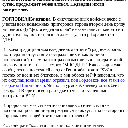
суток, продолжает обновляться. Подводим итоги
воскресенье.
ГОРЛОВКА|Кочегарка.
В оккупационных войсках вчера с
учетом всех возможных пригородов города второй день кряду
ни одного (!) “факта ведения огня” не заметили, и, как это ни
удивительно, но это признал даже гауляйтер Горловки от
“ДНР”.
В своем традиционном ежедневном отчете “градоначальник”
подтвердил отсутствие пострадавших и каких-либо
повреждений, с чем на этот раз согласились и в оперативной
информации так называемого “МЧС ДНР”. Как сегодня уже
сообщалось в последней сводке Генштаба, отчете ISW и в
постах от военных блогеров, в минобороны РФ заверили, что
их
оккупационная армия отразила под Горловкой все атаки со
стороны Пивничного
. Число штурмов Авдеевку опять бьет
рекорды! В британской разведке отмечают успешные
контратаки ВСУ.
В пророссийском сегменте социальных сетей местные
пособники россиян подтверждали, что оккупанты со стороны
Горловки вчера действительно не стреляли!
Их донецкие “коллеги” писали больше и циничнее.