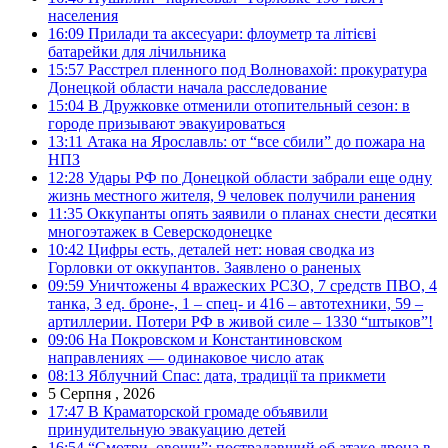
населения
16:09
Прилади та аксесуари: флоуметр та літієві
батарейки для лічильника
15:57
Расстрел пленного под Волновахой: прокуратура
Донецкой области начала расследование
15:04
В Дружковке отменили отопительный сезон: в
городе призывают эвакуироваться
13:11
Атака на Ярославль: от “все сбили” до пожара на
НПЗ
12:28
Удары РФ по Донецкой области забрали еще одну
жизнь местного жителя, 9 человек получили ранения
11:35
Оккупанты опять заявили о планах снести десятки
многоэтажек в Северскодонецке
10:42
Цифры есть, деталей нет: новая сводка из
Горловки от оккупантов. Заявлено о раненых
09:59
Уничтожены 4 вражеских РСЗО, 7 средств ПВО, 4
танка, 3 ед. броне-, 1 – спец- и 416 – автотехники, 59 –
артиллерии. Потери РФ в живой силе – 1330 “штыков”!
09:06
На Покровском и Константиновском
направлениях — одинаковое число атак
08:13
Яблучний Спас: дата, традиції та прикмети
5 Серпня , 2026
17:47
В Краматорской громаде объявили
принудительную эвакуацию детей
16:54
“Смотри, овощи”: пострадавший об атаке дрона в