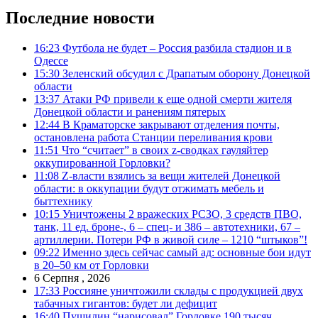
Последние новости
16:23
Футбола не будет – Россия разбила стадион и в
Одессе
15:30
Зеленский обсудил с Драпатым оборону Донецкой
области
13:37
Атаки РФ привели к еще одной смерти жителя
Донецкой области и ранениям пятерых
12:44
В Краматорске закрывают отделения почты,
остановлена работа Станции переливания крови
11:51
Что “считает” в своих z-сводках гауляйтер
оккупированной Горловки?
11:08
Z-власти взялись за вещи жителей Донецкой
области: в оккупации будут отжимать мебель и
быттехнику
10:15
Уничтожены 2 вражеских РСЗО, 3 средств ПВО,
танк, 11 ед. броне-, 6 – спец- и 386 – автотехники, 67 –
артиллерии. Потери РФ в живой силе – 1210 “штыков”!
09:22
Именно здесь сейчас самый ад: основные бои идут
в 20–50 км от Горловки
6 Серпня , 2026
17:33
Россияне уничтожили склады с продукцией двух
табачных гигантов: будет ли дефицит
16:40
Пушилин “нарисовал” Горловке 190 тысяч