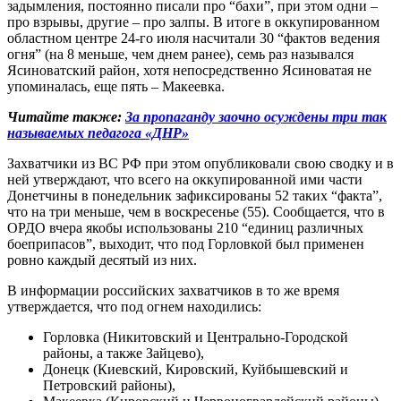
задымления, постоянно писали про “бахи”, при этом одни –
про взрывы, другие – про залпы. В итоге в оккупированном
областном центре 24-го июля насчитали 30 “фактов ведения
огня” (на 8 меньше, чем днем ранее), семь раз назывался
Ясиноватский район, хотя непосредственно Ясиноватая не
упоминалась, еще пять – Макеевка.
Читайте также:
За пропаганду заочно осуждены три так
называемых педагога «ДНР»
Захватчики из ВС РФ при этом опубликовали свою сводку и в
ней утверждают, что всего на оккупированной ими части
Донетчины в понедельник зафиксированы 52 таких “факта”,
что на три меньше, чем в воскресенье (55). Сообщается, что в
ОРДО вчера якобы использованы 210 “единиц различных
боеприпасов”, выходит, что под Горловкой был применен
ровно каждый десятый из них.
В информации российских захватчиков в то же время
утверждается, что под огнем находились:
Горловка (Никитовский и Центрально-Городской
районы, а также Зайцево),
Донецк (Киевский, Кировский, Куйбышевский и
Петровский районы),