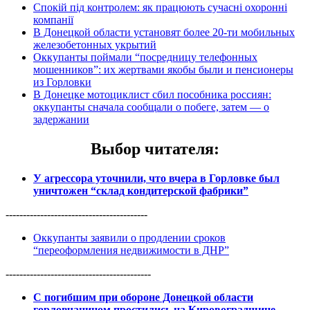
Спокій під контролем: як працюють сучасні охоронні
компанії
В Донецкой области установят более 20-ти мобильных
железобетонных укрытий
Оккупанты поймали “посредницу телефонных
мошенников”: их жертвами якобы были и пенсионеры
из Горловки
В Донецке мотоциклист сбил пособника россиян:
оккупанты сначала сообщали о побеге, затем — о
задержании
Выбор читателя
:
У агрессора уточнили, что вчера в Горловке был
уничтожен “склад кондитерской фабрики”
-----------------------------------------
Оккупанты заявили о продлении сроков
“переоформления недвижимости в ДНР”
------------------------------------------
С погибшим при обороне Донецкой области
горловчанином простились на Кировоградщине