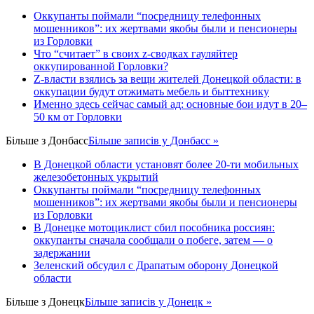
Оккупанты поймали “посредницу телефонных
мошенников”: их жертвами якобы были и пенсионеры
из Горловки
Что “считает” в своих z-сводках гауляйтер
оккупированной Горловки?
Z-власти взялись за вещи жителей Донецкой области: в
оккупации будут отжимать мебель и быттехнику
Именно здесь сейчас самый ад: основные бои идут в 20–
50 км от Горловки
Більше з
Донбасс
Більше записів у Донбасс »
В Донецкой области установят более 20-ти мобильных
железобетонных укрытий
Оккупанты поймали “посредницу телефонных
мошенников”: их жертвами якобы были и пенсионеры
из Горловки
В Донецке мотоциклист сбил пособника россиян:
оккупанты сначала сообщали о побеге, затем — о
задержании
Зеленский обсудил с Драпатым оборону Донецкой
области
Більше з
Донецк
Більше записів у Донецк »