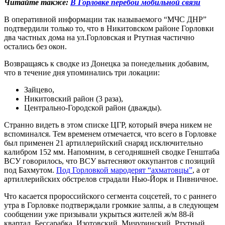
Читайте также:
В Горловке перебои мобильной связи
В оперативной информации так называемого “МЧС ДНР”
подтвердили только то, что в Никитовском районе Горловки
два частных дома на ул.Горловская и Ртутная частично
остались без окон.
Возвращаясь к сводке из Донецка за понедельник добавим,
что в течение дня упоминались три локации:
Зайцево,
Никитовский район (3 раза),
Центрально-Городской район (дважды).
Странно видеть в этом списке ЦГР, который вчера никем не
вспоминался. Тем временем отмечается, что всего в Горловке
был применен 21 артиллерийский снаряд исключительно
калибром 152 мм. Напомним, в сегодняшней сводке Генштаба
ВСУ говорилось, что ВСУ вытесняют оккупантов с позиций
под Бахмутом.
Под Горловкой мародерят “ахматовцы”
, а от
артиллерийских обстрелов страдали Нью-Йорк и Пивничное.
Что касается пророссийского сегмента соцсетей, то с раннего
утра в Горловке подтверждали громкие залпы, а в следующем
сообщении уже призывали укрыться жителей ж/м 88-й
квартал, Бессарабка, Изотовский, Мичуринский, Ртутный,