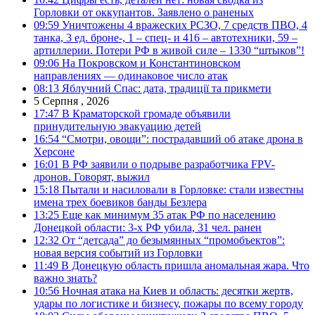
Горловки от оккупантов. Заявлено о раненых
09:59
Уничтожены 4 вражеских РСЗО, 7 средств ПВО, 4
танка, 3 ед. броне-, 1 – спец- и 416 – автотехники, 59 –
артиллерии. Потери РФ в живой силе – 1330 “штыков”!
09:06
На Покровском и Константиновском
направлениях — одинаковое число атак
08:13
Яблучний Спас: дата, традиції та прикмети
5 Серпня , 2026
17:47
В Краматорской громаде объявили
принудительную эвакуацию детей
16:54
“Смотри, овощи”: пострадавший об атаке дрона в
Херсоне
16:01
В РФ заявили о подрыве разработчика FPV-
дронов. Говорят, выжил
15:18
Пытали и насиловали в Горловке: стали известны
имена трех боевиков банды Безлера
13:25
Еще как минимум 35 атак РФ по населению
Донецкой области: 3-х РФ убила, 31 чел. ранен
12:32
От “детсада” до безымянных “промобъектов”:
новая версия событий из Горловки
11:49
В Донецкую область пришла аномальная жара. Что
важно знать?
10:56
Ночная атака на Киев и область: десятки жертв,
удары по логистике и бизнесу, пожары по всему городу