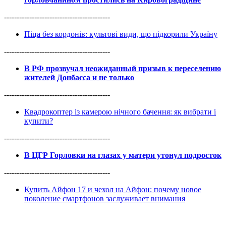
------------------------------------------
Піца без кордонів: культові види, що підкорили Україну
------------------------------------------
В РФ прозвучал неожиданный призыв к переселению
жителей Донбасса и не только
------------------------------------------
Квадрокоптер із камерою нічного бачення: як вибрати і
купити?
------------------------------------------
В ЦГР Горловки на глазах у матери утонул подросток
------------------------------------------
Купить Айфон 17 и чехол на Айфон: почему новое
поколение смартфонов заслуживает внимания