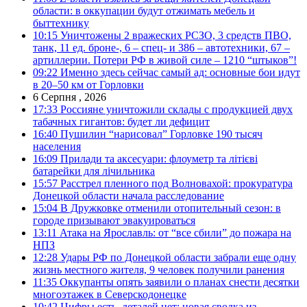
области: в оккупации будут отжимать мебель и
быттехнику
10:15
Уничтожены 2 вражеских РСЗО, 3 средств ПВО,
танк, 11 ед. броне-, 6 – спец- и 386 – автотехники, 67 –
артиллерии. Потери РФ в живой силе – 1210 “штыков”!
09:22
Именно здесь сейчас самый ад: основные бои идут
в 20–50 км от Горловки
6 Серпня , 2026
17:33
Россияне уничтожили склады с продукцией двух
табачных гигантов: будет ли дефицит
16:40
Пушилин “нарисовал” Горловке 190 тысяч
населения
16:09
Прилади та аксесуари: флоуметр та літієві
батарейки для лічильника
15:57
Расстрел пленного под Волновахой: прокуратура
Донецкой области начала расследование
15:04
В Дружковке отменили отопительный сезон: в
городе призывают эвакуироваться
13:11
Атака на Ярославль: от “все сбили” до пожара на
НПЗ
12:28
Удары РФ по Донецкой области забрали еще одну
жизнь местного жителя, 9 человек получили ранения
11:35
Оккупанты опять заявили о планах снести десятки
многоэтажек в Северскодонецке
10:42
Цифры есть, деталей нет: новая сводка из