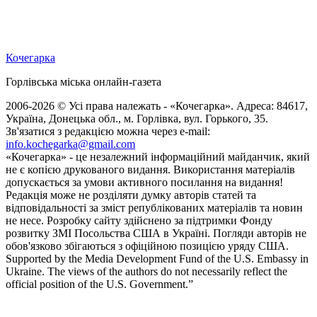
Кочегарка
Горлівська міська онлайн-газета
2006-2026 © Усі права належать - «Кочегарка». Адреса: 84617,
Україна, Донецька обл., м. Горлівка, вул. Горького, 35.
Зв'язатися з редакцією можна через e-mail:
info.kochegarka@gmail.com
«Кочегарка» - це незалежний інформаційний майданчик, який
не є копією друкованого видання. Використання матеріалів
допускається за умови активного посилання на видання!
Редакція може не розділяти думку авторів статей та
відповідальності за зміст републікованих матеріалів та новин
не несе. Розробку сайту здійснено за підтримки Фонду
розвитку ЗМІ Посольства США в Україні. Погляди авторів не
обов'язково збігаються з офіційною позицією уряду США.
Supported by the Media Development Fund of the U.S. Embassy in
Ukraine. The views of the authors do not necessarily reflect the
official position of the U.S. Government.”