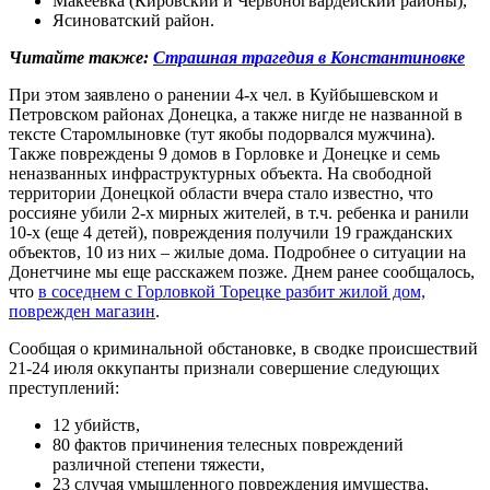
Макеевка (Кировский и Червоногвардейский районы),
Ясиноватский район.
Читайте также:
Страшная трагедия в Константиновке
При этом заявлено о ранении 4-х чел. в Куйбышевском и
Петровском районах Донецка, а также нигде не названной в
тексте Старомлыновке (тут якобы подорвался мужчина).
Также повреждены 9 домов в Горловке и Донецке и семь
неназванных инфраструктурных объекта. На свободной
территории Донецкой области вчера стало известно, что
россияне убили 2-х мирных жителей, в т.ч. ребенка и ранили
10-х (еще 4 детей), повреждения получили 19 гражданских
объектов, 10 из них – жилые дома. Подробнее о ситуации на
Донетчине мы еще расскажем позже. Днем ранее сообщалось,
что
в соседнем с Горловкой Торецке разбит жилой дом,
поврежден магазин
.
Сообщая о криминальной обстановке, в сводке происшествий
21-24 июля оккупанты признали совершение следующих
преступлений:
12 убийств,
80 фактов причинения телесных повреждений
различной степени тяжести,
23 случая умышленного повреждения имущества,