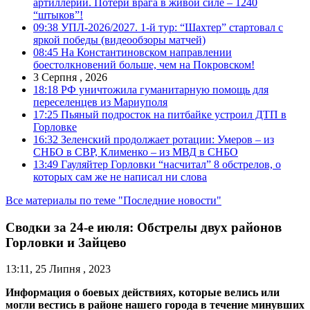
артиллерии. Потери врага в живой силе – 1240
“штыков”!
09:38
УПЛ-2026/2027. 1-й тур: “Шахтер” стартовал с
яркой победы (видеообзоры матчей)
08:45
На Константиновском направлении
боестолкновений больше, чем на Покровском!
3 Серпня , 2026
18:18
РФ уничтожила гуманитарную помощь для
переселенцев из Мариуполя
17:25
Пьяный подросток на питбайке устроил ДТП в
Горловке
16:32
Зеленский продолжает ротации: Умеров – из
СНБО в СВР, Клименко – из МВД в СНБО
13:49
Гауляйтер Горловки “насчитал” 8 обстрелов, о
которых сам же не написал ни слова
Все материалы по теме "Последние новости"
Сводки за 24-е июля: Обстрелы двух районов
Горловки и Зайцево
13:11, 25 Липня , 2023
Информация о боевых действиях, которые велись или
могли вестись в районе нашего города в течение минувших