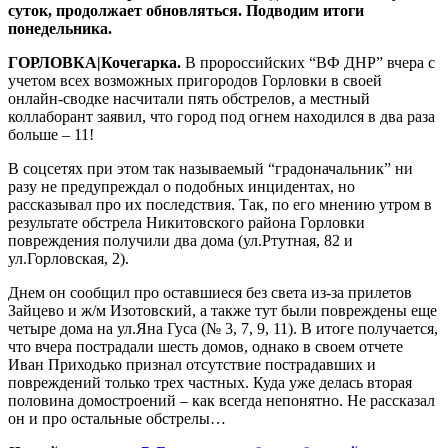
суток, продолжает обновляться. Подводим итоги
понедельника.
ГОРЛОВКА|Кочегарка.
В пророссийских “ВФ ДНР” вчера с
учетом всех возможных пригородов Горловки в своей
онлайн-сводке насчитали пять обстрелов, а местный
коллаборант заявил, что город под огнем находился в два раза
больше – 11!
В соцсетях при этом так называемый “градоначальник” ни
разу не предупреждал о подобных инцидентах, но
рассказывал про их последствия. Так, по его мнению утром в
результате обстрела Никитовского района Горловки
повреждения получили два дома (ул.Ртутная, 82 и
ул.Горловская, 2).
Днем он сообщил про оставшиеся без света из-за прилетов
Зайцево и ж/м Изотовский, а также тут были повреждены еще
четыре дома на ул.Яна Гуса (№ 3, 7, 9, 11). В итоге получается,
что вчера пострадали шесть домов, однако в своем отчете
Иван Приходько признал отсутствие пострадавших и
повреждений только трех частных. Куда уже делась вторая
половина домостроений – как всегда непонятно. Не рассказал
он и про остальные обстрелы…