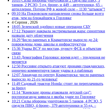
10:03
Силы обороны уничтожили 2 средства ПВО, 5
танков, 2 РСЗО, 5 ед. броне- и 449 – автотехники, 65 –
артиллерии. Потери РФ в живой силе – 1130 “штыков”!
09:10
На Покровском направлении снова больше всего
атак, чем на ближайшем к Горловке
4 Серпня , 2026
18:05
Зеленский одобрил новые операции СБУ
17:12
Украину накрыла экстремальная жара: синоптики
назвали дату облегчения
16:29
Число раненых в Краматорске выросло до 24:
повреждены дома, школы и инфраструктура
15:36
Удары ВСУ по мостам, пункту ФСБ и объектам
связи
13:43
Демография Горловки: время идет – тенденция не
меняется
12:50
Россияне открыто атакуют дронами гражданских,
цинично комментируя такие удары в z-пабликах
12:07
Авиаудар по центру Краматорска: число раненых
выросло до 21-го человека!
11:49
Садовый трактор Honda: стоит ли переплачивать
за бренд
11:14
“Киевские дроны атаковали детский сад”:
роспропаганда заявила о якобы ударе по Горловке
10:21
Силы обороны уничтожили 5 танков, 4 РСЗО, 5
средств ПВО, 4 броне-, 379 автотехники и 55 ед. –