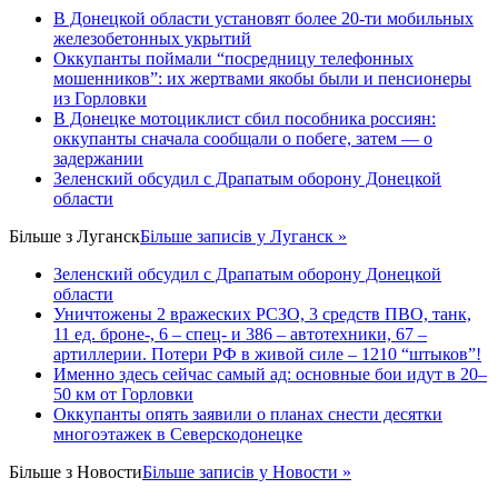
В Донецкой области установят более 20-ти мобильных
железобетонных укрытий
Оккупанты поймали “посредницу телефонных
мошенников”: их жертвами якобы были и пенсионеры
из Горловки
В Донецке мотоциклист сбил пособника россиян:
оккупанты сначала сообщали о побеге, затем — о
задержании
Зеленский обсудил с Драпатым оборону Донецкой
области
Більше з
Луганск
Більше записів у Луганск »
Зеленский обсудил с Драпатым оборону Донецкой
области
Уничтожены 2 вражеских РСЗО, 3 средств ПВО, танк,
11 ед. броне-, 6 – спец- и 386 – автотехники, 67 –
артиллерии. Потери РФ в живой силе – 1210 “штыков”!
Именно здесь сейчас самый ад: основные бои идут в 20–
50 км от Горловки
Оккупанты опять заявили о планах снести десятки
многоэтажек в Северскодонецке
Більше з
Новости
Більше записів у Новости »