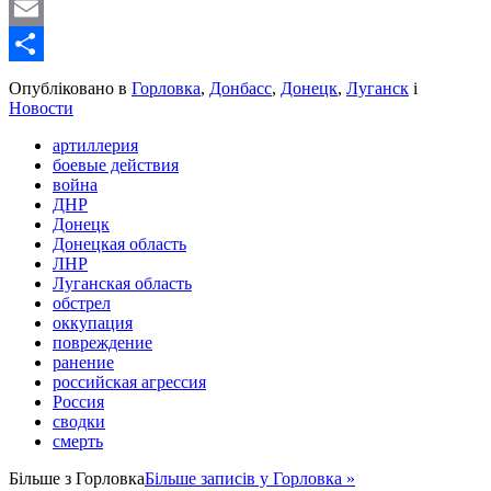
WordPress
Email
Share
Опубліковано в
Горловка
,
Донбасс
,
Донецк
,
Луганск
і
Новости
артиллерия
боевые действия
война
ДНР
Донецк
Донецкая область
ЛНР
Луганская область
обстрел
оккупация
повреждение
ранение
российская агрессия
Россия
сводки
смерть
Більше з
Горловка
Більше записів у Горловка »