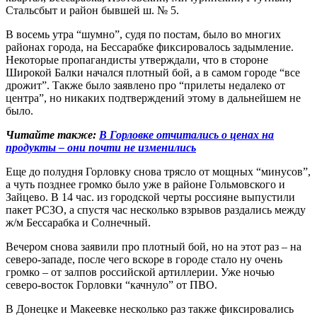
Стальсбыт и район бывшей ш. № 5.
В восемь утра “шумно”, судя по постам, было во многих
районах города, на Бессарабке фиксировалось задымление.
Некоторые пропагандисты утверждали, что в стороне
Широкой Балки начался плотный бой, а в самом городе “все
дрожит”. Также было заявлено про “прилеты недалеко от
центра”, но никаких подтверждений этому в дальнейшем не
было.
Читайте также:
В Горловке отчитались о ценах на
продукты – они почти не изменились
Еще до полудня Горловку снова трясло от мощных “минусов”,
а чуть позднее громко было уже в районе Гольмовского и
Зайцево. В 14 час. из городской черты россияне выпустили
пакет РСЗО, а спустя час несколько взрывов раздались между
ж/м Бессарабка и Солнечный.
Вечером снова заявили про плотный бой, но на этот раз – на
северо-западе, после чего вскоре в городе стало ну очень
громко – от залпов российской артиллерии. Уже ночью
северо-восток Горловки “качнуло” от ПВО.
В Донецке и Макеевке несколько раз также фиксировались