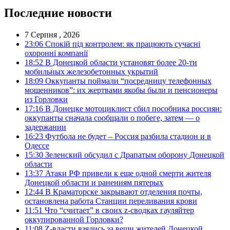
Последние новости
7 Серпня , 2026
23:06
Спокій під контролем: як працюють сучасні
охоронні компанії
18:52
В Донецкой области установят более 20-ти
мобильных железобетонных укрытий
18:09
Оккупанты поймали “посредницу телефонных
мошенников”: их жертвами якобы были и пенсионеры
из Горловки
17:16
В Донецке мотоциклист сбил пособника россиян:
оккупанты сначала сообщали о побеге, затем — о
задержании
16:23
Футбола не будет – Россия разбила стадион и в
Одессе
15:30
Зеленский обсудил с Драпатым оборону Донецкой
области
13:37
Атаки РФ привели к еще одной смерти жителя
Донецкой области и ранениям пятерых
12:44
В Краматорске закрывают отделения почты,
остановлена работа Станции переливания крови
11:51
Что “считает” в своих z-сводках гауляйтер
оккупированной Горловки?
11:08
Z-власти взялись за вещи жителей Донецкой