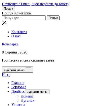
Натисніть "Enter", щоб перейти до вмісту
Пошук
Пошук Кочегарка
Контакты
О нас
Кочегарка
8 Серпня , 2026
Горлівська міська онлайн-газета
відкрити меню
Назад
Главная
Горловка
Донбасс
відкрити меню
Донецк
Луганск
Украина