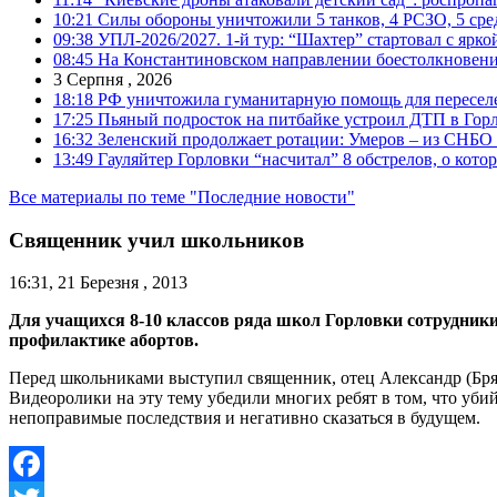
10:21
Силы обороны уничтожили 5 танков, 4 РСЗО, 5 средс
09:38
УПЛ-2026/2027. 1-й тур: “Шахтер” стартовал с ярк
08:45
На Константиновском направлении боестолкновени
3 Серпня , 2026
18:18
РФ уничтожила гуманитарную помощь для пересел
17:25
Пьяный подросток на питбайке устроил ДТП в Гор
16:32
Зеленский продолжает ротации: Умеров – из СНБО
13:49
Гауляйтер Горловки “насчитал” 8 обстрелов, о кото
Все материалы по теме "Последние новости"
Священник учил школьников
16:31, 21 Березня , 2013
Для учащихся 8-10 классов ряда школ Горловки сотрудники
профилактике абортов.
Перед школьниками выступил священник, отец Александр (Брянц
Видеоролики на эту тему убедили многих ребят в том, что убий
непоправимые последствия и негативно сказаться в будущем.