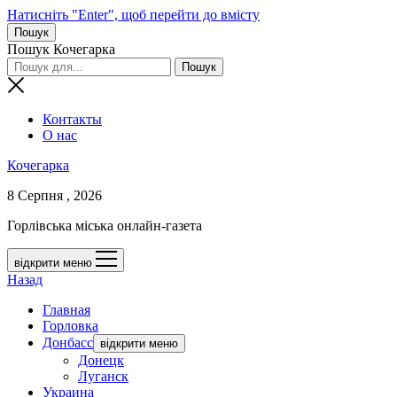
Натисніть "Enter", щоб перейти до вмісту
Пошук
Пошук Кочегарка
Контакты
О нас
Кочегарка
8 Серпня , 2026
Горлівська міська онлайн-газета
відкрити меню
Назад
Главная
Горловка
Донбасс
відкрити меню
Донецк
Луганск
Украина