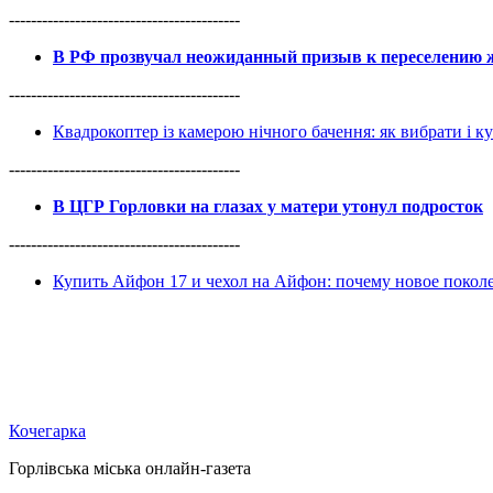
------------------------------------------
В РФ прозвучал неожиданный призыв к переселению ж
------------------------------------------
Квадрокоптер із камерою нічного бачення: як вибрати і к
------------------------------------------
В ЦГР Горловки на глазах у матери утонул подросток
------------------------------------------
Купить Айфон 17 и чехол на Айфон: почему новое покол
Кочегарка
Горлівська міська онлайн-газета