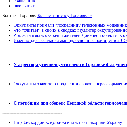
священник
школьники
Більше з
Горловка
Більше записів у Горловка »
Оккупанты поймали “посредницу телефонных мошенников
Что “считает” в своих z-сводках гауляйтер оккупированн
Z-власти взялись за вещи жителей Донецкой области: в 
Именно здесь сейчас самый ад: основные бои идут в 20–5
У агрессора уточнили, что вчера в Горловке был уни
-----------------------------------------
Оккупанты заявили о продлении сроков “переоформлен
------------------------------------------
С погибшим при обороне Донецкой области горловча
------------------------------------------
Піца без кордонів: культові види, що підкорили Україну