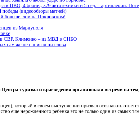
тв ПВО, 4 броне-, 379 автотехники и 55 ед. – артиллерии. Поте
ой победы (видеообзоры матчей)
й больше, чем на Покровском!
енцев из Мариуполя
ловке
 в СВР, Клименко – из МВД в СНБО
рых сам же не написал ни слова
 Центра туризма и краеведения организовали встречи на те
ев), который в своем выступлении призвал осознавать ответств
ство еще нерожденного ребенка это не только один из самых тяж