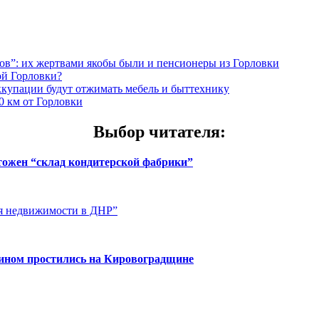
”: их жертвами якобы были и пенсионеры из Горловки
ой Горловки?
оккупации будут отжимать мебель и быттехнику
0 км от Горловки
Выбор читателя
:
чтожен “склад кондитерской фабрики”
ия недвижимости в ДНР”
нином простились на Кировоградщине