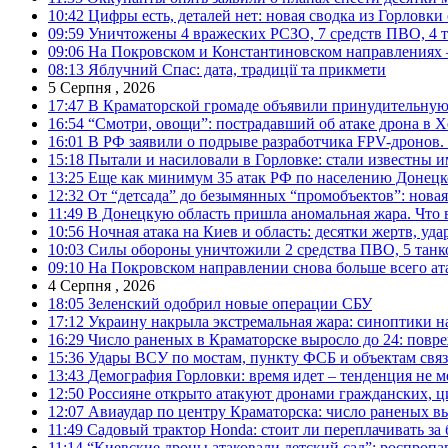
10:42
Цифры есть, деталей нет: новая сводка из Горловки
09:59
Уничтожены 4 вражеских РСЗО, 7 средств ПВО, 4 тан
09:06
На Покровском и Константиновском направлениях 
08:13
Яблучний Спас: дата, традиції та прикмети
5 Серпня , 2026
17:47
В Краматорской громаде объявили принудительную
16:54
“Смотри, овощи”: пострадавший об атаке дрона в Х
16:01
В РФ заявили о подрыве разработчика FPV-дронов.
15:18
Пытали и насиловали в Горловке: стали известны и
13:25
Еще как минимум 35 атак РФ по населению Донецкой
12:32
От “детсада” до безымянных “промобъектов”: новая
11:49
В Донецкую область пришла аномальная жара. Что 
10:56
Ночная атака на Киев и область: десятки жертв, уд
10:03
Силы обороны уничтожили 2 средства ПВО, 5 танков
09:10
На Покровском направлении снова больше всего ат
4 Серпня , 2026
18:05
Зеленский одобрил новые операции СБУ
17:12
Украину накрыла экстремальная жара: синоптики н
16:29
Число раненых в Краматорске выросло до 24: повр
15:36
Удары ВСУ по мостам, пункту ФСБ и объектам свя
13:43
Демография Горловки: время идет – тенденция не м
12:50
Россияне открыто атакуют дронами гражданских, ц
12:07
Авиаудар по центру Краматорска: число раненых вы
11:49
Садовый трактор Honda: стоит ли переплачивать за
11:14
“Киевские дроны атаковали детский сад”: роспропаг