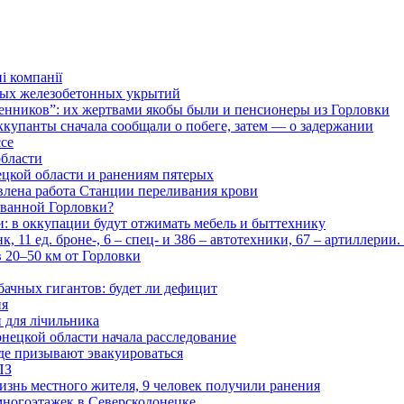
і компанії
ьных железобетонных укрытий
нников”: их жертвами якобы были и пенсионеры из Горловки
ккупанты сначала сообщали о побеге, затем — о задержании
ссе
области
цкой области и ранениям пятерых
влена работа Станции переливания крови
рованной Горловки?
и: в оккупации будут отжимать мебель и быттехнику
 11 ед. броне-, 6 – спец- и 386 – автотехники, 67 – артиллерии
в 20–50 км от Горловки
бачных гигантов: будет ли дефицит
ия
и для лічильника
нецкой области начала расследование
де призывают эвакуироваться
ПЗ
изнь местного жителя, 9 человек получили ранения
многоэтажек в Северскодонецке