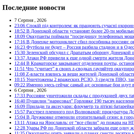
Последние новости
7 Серпня , 2026
23:06
Спокій під контролем: як працюють сучасні охоронн
18:52
В Донецкой области установят более 20-ти мобил
18:09
Оккупанты поймали “посредницу телефонных моше
17:16
В Донецке мотоциклист сбил пособника россиян: о
16:23
Футбола не будет – Россия разбила стадион и в Оде
15:30
Зеленский обсудил с Драпатым оборону Донецкой 
13:37
Атаки РФ привели к еще одной смерти жителя Доне
12:44
В Краматорске закрывают отделения почты, остано
11:51
Что “считает” в своих z-сводках гауляйтер оккупи
11:08
Z-власти взялись за вещи жителей Донецкой област
10:15
Уничтожены 2 вражеских РСЗО, 3 средств ПВО, танк,
09:22
Именно здесь сейчас самый ад: основные бои идут 
6 Серпня , 2026
17:33
Россияне уничтожили склады с продукцией двух та
16:40
Пушилин “нарисовал” Горловке 190 тысяч населен
16:09
Прилади та аксесуари: флоуметр та літієві батарейк
15:57
Расстрел пленного под Волновахой: прокуратура До
15:04
В Дружковке отменили отопительный сезон: в горо
13:11
Атака на Ярославль: от “все сбили” до пожара на Н
12:28
Удары РФ по Донецкой области забрали еще одну ж
11:35
Оккупанты опять заявили о планах снести десятки 