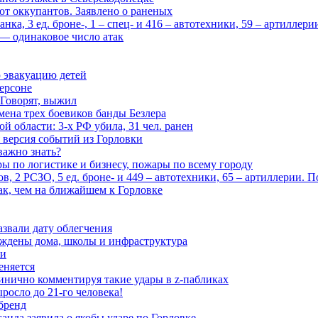
 от оккупантов. Заявлено о раненых
ка, 3 ед. броне-, 1 – спец- и 416 – автотехники, 59 – артиллер
— одинаковое число атак
 эвакуацию детей
ерсоне
 Говорят, выжил
мена трех боевиков банды Безлера
 области: 3-х РФ убила, 31 чел. ранен
 версия событий из Горловки
важно знать?
ары по логистике и бизнесу, пожары по всему городу
, 2 РСЗО, 5 ед. броне- и 449 – автотехники, 65 – артиллерии. 
ак, чем на ближайшем к Горловке
азвали дату облегчения
еждены дома, школы и инфраструктура
зи
еняется
инично комментируя такие удары в z-пабликах
росло до 21-го человека!
 бренд
анда заявила о якобы ударе по Горловке