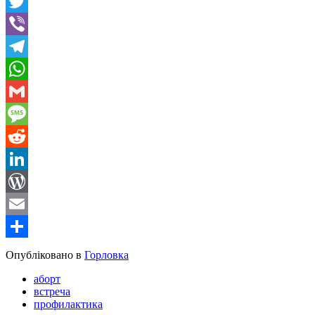
Facebook
Twitter
Viber
Telegram
WhatsApp
Gmail
Message
Reddit
LinkedIn
WordPress
Email
Share
Опубліковано в
Горловка
аборт
встреча
профилактика