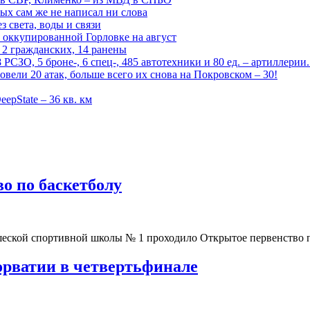
рых сам же не написал ни слова
 света, воды и связи
 оккупированной Горловке на август
 2 гражданских, 14 ранены
СЗО, 5 броне-, 6 спец-, 485 автотехники и 80 ед. – артиллерии
вели 20 атак, больше всего их снова на Покровском – 30!
epState – 36 кв. км
о по баскетболу
ношеской спортивной школы № 1 проходило Открытое первенство
орватии в четвертьфинале