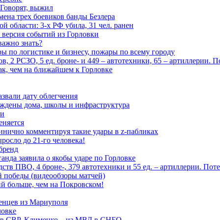
 Говорят, выжил
мена трех боевиков банды Безлера
 области: 3-х РФ убила, 31 чел. ранен
 версия событий из Горловки
важно знать?
ары по логистике и бизнесу, пожары по всему городу
, 2 РСЗО, 5 ед. броне- и 449 – автотехники, 65 – артиллерии. 
ак, чем на ближайшем к Горловке
азвали дату облегчения
еждены дома, школы и инфраструктура
зи
еняется
инично комментируя такие удары в z-пабликах
росло до 21-го человека!
 бренд
анда заявила о якобы ударе по Горловке
тв ПВО, 4 броне-, 379 автотехники и 55 ед. – артиллерии. Поте
ой победы (видеообзоры матчей)
й больше, чем на Покровском!
енцев из Мариуполя
ловке
 в СВР, Клименко – из МВД в СНБО