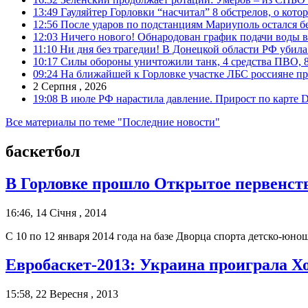
13:49
Гауляйтер Горловки “насчитал” 8 обстрелов, о кото
12:56
После ударов по подстанциям Мариуполь остался без
12:03
Ничего нового! Обнародован график подачи воды в
11:10
Ни дня без трагедии! В Донецкой области РФ убила
10:17
Силы обороны уничтожили танк, 4 средства ПВО, 8 Р
09:24
На ближайшей к Горловке участке ЛБС россияне про
2 Серпня , 2026
19:08
В июле РФ нарастила давление. Прирост по карте De
Все материалы по теме "Последние новости"
баскетбол
В Горловке прошло Открытое первенств
16:46, 14 Січня , 2014
С 10 по 12 января 2014 года на базе Дворца спорта детско-ю
Евробаскет-2013: Украина проиграла Х
15:58, 22 Вересня , 2013