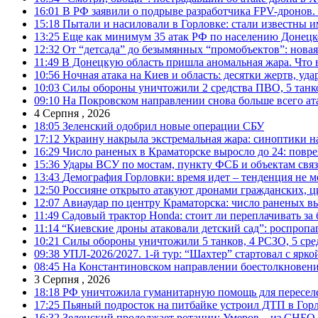
16:01
В РФ заявили о подрыве разработчика FPV-дронов.
15:18
Пытали и насиловали в Горловке: стали известны и
13:25
Еще как минимум 35 атак РФ по населению Донецкой
12:32
От “детсада” до безымянных “промобъектов”: новая
11:49
В Донецкую область пришла аномальная жара. Что 
10:56
Ночная атака на Киев и область: десятки жертв, уд
10:03
Силы обороны уничтожили 2 средства ПВО, 5 танков
09:10
На Покровском направлении снова больше всего ат
4 Серпня , 2026
18:05
Зеленский одобрил новые операции СБУ
17:12
Украину накрыла экстремальная жара: синоптики н
16:29
Число раненых в Краматорске выросло до 24: повр
15:36
Удары ВСУ по мостам, пункту ФСБ и объектам свя
13:43
Демография Горловки: время идет – тенденция не м
12:50
Россияне открыто атакуют дронами гражданских, ц
12:07
Авиаудар по центру Краматорска: число раненых вы
11:49
Садовый трактор Honda: стоит ли переплачивать за
11:14
“Киевские дроны атаковали детский сад”: роспропаг
10:21
Силы обороны уничтожили 5 танков, 4 РСЗО, 5 средс
09:38
УПЛ-2026/2027. 1-й тур: “Шахтер” стартовал с ярк
08:45
На Константиновском направлении боестолкновени
3 Серпня , 2026
18:18
РФ уничтожила гуманитарную помощь для пересел
17:25
Пьяный подросток на питбайке устроил ДТП в Гор
16:32
Зеленский продолжает ротации: Умеров – из СНБО