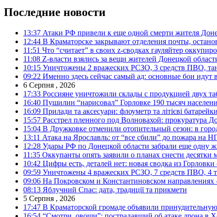
Последние новости
13:37
Атаки РФ привели к еще одной смерти жителя Доне
12:44
В Краматорске закрывают отделения почты, остано
11:51
Что “считает” в своих z-сводках гауляйтер оккупи
11:08
Z-власти взялись за вещи жителей Донецкой област
10:15
Уничтожены 2 вражеских РСЗО, 3 средств ПВО, танк,
09:22
Именно здесь сейчас самый ад: основные бои идут 
6 Серпня , 2026
17:33
Россияне уничтожили склады с продукцией двух та
16:40
Пушилин “нарисовал” Горловке 190 тысяч населен
16:09
Прилади та аксесуари: флоуметр та літієві батарейк
15:57
Расстрел пленного под Волновахой: прокуратура До
15:04
В Дружковке отменили отопительный сезон: в горо
13:11
Атака на Ярославль: от “все сбили” до пожара на Н
12:28
Удары РФ по Донецкой области забрали еще одну ж
11:35
Оккупанты опять заявили о планах снести десятки 
10:42
Цифры есть, деталей нет: новая сводка из Горловки
09:59
Уничтожены 4 вражеских РСЗО, 7 средств ПВО, 4 тан
09:06
На Покровском и Константиновском направлениях 
08:13
Яблучний Спас: дата, традиції та прикмети
5 Серпня , 2026
17:47
В Краматорской громаде объявили принудительную
16:54
“Смотри, овощи”: пострадавший об атаке дрона в Х