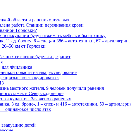
цкой области и ранениям пятерых
влена работа Станции переливания крови
рованной Горловки?
и: в оккупации будут отжимать мебель и быттехнику
 11 ед. броне-, 6 – спец- и 386 – автотехники, 67 – артиллерии
в 20–50 км от Горловки
бачных гигантов: будет ли дефицит
ия
и для лічильника
нецкой области начала расследование
де призывают эвакуироваться
ПЗ
изнь местного жителя, 9 человек получили ранения
многоэтажек в Северскодонецке
 от оккупантов. Заявлено о раненых
ка, 3 ед. броне-, 1 – спец- и 416 – автотехники, 59 – артиллер
— одинаковое число атак
 эвакуацию детей
ерсоне