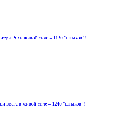
Потери РФ в живой силе – 1130 “штыков”!
ри врага в живой силе – 1240 “штыков”!