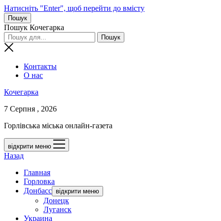
Натисніть "Enter", щоб перейти до вмісту
Пошук
Пошук Кочегарка
Контакты
О нас
Кочегарка
7 Серпня , 2026
Горлівська міська онлайн-газета
відкрити меню
Назад
Главная
Горловка
Донбасс
відкрити меню
Донецк
Луганск
Украина