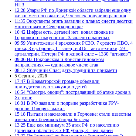
НПЗ
12:28
Удары РФ по Донецкой области забрали еще одну
жизнь местного жителя, 9 человек получили ранения
11:35
Оккупанты опять заявили о планах снести десятки
многоэтажек в Северскодонецке
10:42
Цифры есть, деталей нет: новая сводка из
Горловки от оккупантов. Заявлено о раненых
09:59
Уничтожены 4 вражеских РСЗО, 7 средств ПВО, 4
танка, 3 ед. броне-, 1 – спец- и 416 – автотехники, 59 –
артиллерии. Потери РФ в живой силе – 1330 “штыков”!
09:06
На Покровском и Константиновском
направлениях — одинаковое число атак
08:13
Яблучний Спас: дата, традиції та прикмети
5 Серпня , 2026
17:47
В Краматорской громаде объявили
принудительную эвакуацию детей
16:54
“Смотри, овощи”: пострадавший об атаке дрона в
Херсоне
16:01
В РФ заявили о подрыве разработчика FPV-
дронов. Говорят, выжил
15:18
Пытали и насиловали в Горловке: стали известны
имена трех боевиков банды Безлера
13:25
Еще как минимум 35 атак РФ по населению
Донецкой области: 3-х РФ убила, 31 чел. ранен
12:32
От “детсада” до безымянных “промобъектов”: