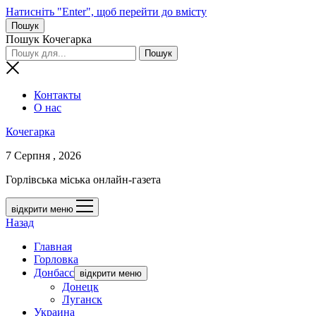
Натисніть "Enter", щоб перейти до вмісту
Пошук
Пошук Кочегарка
Контакты
О нас
Кочегарка
7 Серпня , 2026
Горлівська міська онлайн-газета
відкрити меню
Назад
Главная
Горловка
Донбасс
відкрити меню
Донецк
Луганск
Украина