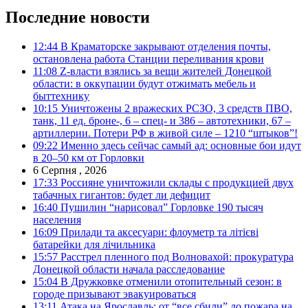
Последние новости
12:44
В Краматорске закрывают отделения почты,
остановлена работа Станции переливания крови
11:08
Z-власти взялись за вещи жителей Донецкой
области: в оккупации будут отжимать мебель и
быттехнику
10:15
Уничтожены 2 вражеских РСЗО, 3 средств ПВО,
танк, 11 ед. броне-, 6 – спец- и 386 – автотехники, 67 –
артиллерии. Потери РФ в живой силе – 1210 “штыков”!
09:22
Именно здесь сейчас самый ад: основные бои идут
в 20–50 км от Горловки
6 Серпня , 2026
17:33
Россияне уничтожили склады с продукцией двух
табачных гигантов: будет ли дефицит
16:40
Пушилин “нарисовал” Горловке 190 тысяч
населения
16:09
Прилади та аксесуари: флоуметр та літієві
батарейки для лічильника
15:57
Расстрел пленного под Волновахой: прокуратура
Донецкой области начала расследование
15:04
В Дружковке отменили отопительный сезон: в
городе призывают эвакуироваться
13:11
Атака на Ярославль: от “все сбили” до пожара на