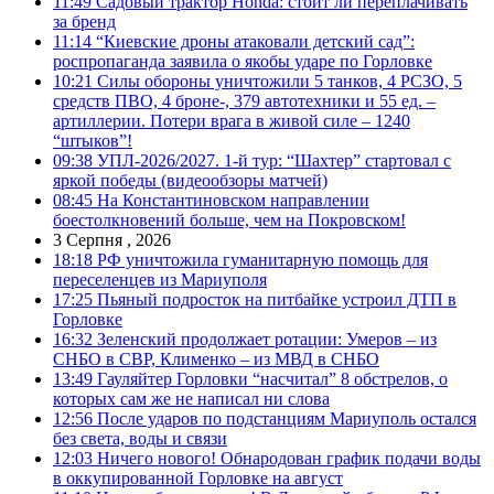
11:49
Садовый трактор Honda: стоит ли переплачивать
за бренд
11:14
“Киевские дроны атаковали детский сад”:
роспропаганда заявила о якобы ударе по Горловке
10:21
Силы обороны уничтожили 5 танков, 4 РСЗО, 5
средств ПВО, 4 броне-, 379 автотехники и 55 ед. –
артиллерии. Потери врага в живой силе – 1240
“штыков”!
09:38
УПЛ-2026/2027. 1-й тур: “Шахтер” стартовал с
яркой победы (видеообзоры матчей)
08:45
На Константиновском направлении
боестолкновений больше, чем на Покровском!
3 Серпня , 2026
18:18
РФ уничтожила гуманитарную помощь для
переселенцев из Мариуполя
17:25
Пьяный подросток на питбайке устроил ДТП в
Горловке
16:32
Зеленский продолжает ротации: Умеров – из
СНБО в СВР, Клименко – из МВД в СНБО
13:49
Гауляйтер Горловки “насчитал” 8 обстрелов, о
которых сам же не написал ни слова
12:56
После ударов по подстанциям Мариуполь остался
без света, воды и связи
12:03
Ничего нового! Обнародован график подачи воды
в оккупированной Горловке на август