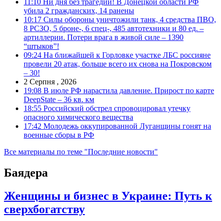
11:10
Ни дня без трагедии! В Донецкой области РФ
убила 2 гражданских, 14 ранены
10:17
Силы обороны уничтожили танк, 4 средства ПВО,
8 РСЗО, 5 броне-, 6 спец-, 485 автотехники и 80 ед. –
артиллерии. Потери врага в живой силе – 1390
“штыков”!
09:24
На ближайшей к Горловке участке ЛБС россияне
провели 20 атак, больше всего их снова на Покровском
– 30!
2 Серпня , 2026
19:08
В июле РФ нарастила давление. Прирост по карте
DeepState – 36 кв. км
18:55
Российский обстрел спровоцировал утечку
опасного химического вещества
17:42
Молодежь оккупированной Луганщины гонят на
военные сборы в РФ
Все материалы по теме "Последние новости"
Баядера
Женщины и бизнес в Украине: Путь к
сверхбогатству