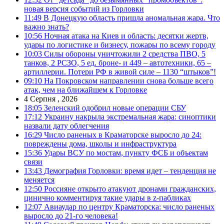
новая версия событий из Горловки
11:49
В Донецкую область пришла аномальная жара. Что
важно знать?
10:56
Ночная атака на Киев и область: десятки жертв,
удары по логистике и бизнесу, пожары по всему городу
10:03
Силы обороны уничтожили 2 средства ПВО, 5
танков, 2 РСЗО, 5 ед. броне- и 449 – автотехники, 65 –
артиллерии. Потери РФ в живой силе – 1130 “штыков”!
09:10
На Покровском направлении снова больше всего
атак, чем на ближайшем к Горловке
4 Серпня , 2026
18:05
Зеленский одобрил новые операции СБУ
17:12
Украину накрыла экстремальная жара: синоптики
назвали дату облегчения
16:29
Число раненых в Краматорске выросло до 24:
повреждены дома, школы и инфраструктура
15:36
Удары ВСУ по мостам, пункту ФСБ и объектам
связи
13:43
Демография Горловки: время идет – тенденция не
меняется
12:50
Россияне открыто атакуют дронами гражданских,
цинично комментируя такие удары в z-пабликах
12:07
Авиаудар по центру Краматорска: число раненых
выросло до 21-го человека!