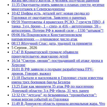
жизнь местного жителя, 9 человек получили ранения
11:35
Оккупанты опять заявили о планах снести десятки
многоэтажек в Северскодонецке
10:42
Цифры есть, деталей нет: новая сводка из
Горловки от оккупантов. Заявлено о раненых
09:59
Уничтожены 4 вражеских РСЗО, 7 средств ПВО, 4
танка, 3 ед. броне-, 1 – спец- и 416 – автотехники, 59 –
артиллерии. Потери РФ в живой силе – 1330 “штыков”!
09:06
На Покровском и Константиновском
направлениях — одинаковое число атак
08:13
Яблучний Спас: дата, традиції та прикмети
5 Серпня , 2026
17:47
В Краматорской громаде объявили
принудительную эвакуацию детей
16:54
“Смотри, овощи”: пострадавший об атаке дрона в
Херсоне
16:01
В РФ заявили о подрыве разработчика FPV-
дронов. Говорят, выжил
15:18
Пытали и насиловали в Горловке: стали известны
имена трех боевиков банды Безлера
13:25
Еще как минимум 35 атак РФ по населению
Донецкой области: 3-х РФ убила, 31 чел. ранен
12:32
От “детсада” до безымянных “промобъектов”:
новая версия событий из Горловки
11:49
В Донецкую область пришла аномальная жара. Что