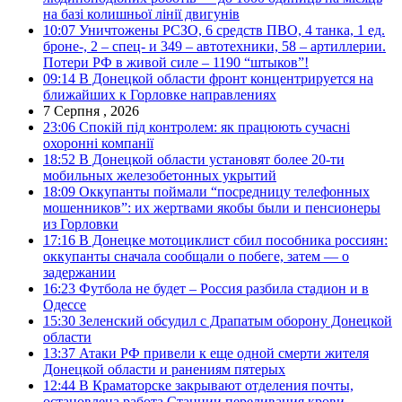
на базі колишньої лінії двигунів
10:07
Уничтожены РСЗО, 6 средств ПВО, 4 танка, 1 ед.
броне-, 2 – спец- и 349 – автотехники, 58 – артиллерии.
Потери РФ в живой силе – 1190 “штыков”!
09:14
В Донецкой области фронт концентрируется на
ближайших к Горловке направлениях
7 Серпня , 2026
23:06
Спокій під контролем: як працюють сучасні
охоронні компанії
18:52
В Донецкой области установят более 20-ти
мобильных железобетонных укрытий
18:09
Оккупанты поймали “посредницу телефонных
мошенников”: их жертвами якобы были и пенсионеры
из Горловки
17:16
В Донецке мотоциклист сбил пособника россиян:
оккупанты сначала сообщали о побеге, затем — о
задержании
16:23
Футбола не будет – Россия разбила стадион и в
Одессе
15:30
Зеленский обсудил с Драпатым оборону Донецкой
области
13:37
Атаки РФ привели к еще одной смерти жителя
Донецкой области и ранениям пятерых
12:44
В Краматорске закрывают отделения почты,
остановлена работа Станции переливания крови