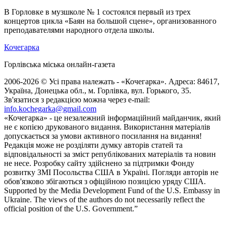
В Горловке в музшколе № 1 состоялся первый из трех
концертов цикла «Баян на большой сцене», организованного
преподавателями народного отдела школы.
Кочегарка
Горлівська міська онлайн-газета
2006-2026 © Усі права належать - «Кочегарка». Адреса: 84617,
Україна, Донецька обл., м. Горлівка, вул. Горького, 35.
Зв'язатися з редакцією можна через e-mail:
info.kochegarka@gmail.com
«Кочегарка» - це незалежний інформаційний майданчик, який
не є копією друкованого видання. Використання матеріалів
допускається за умови активного посилання на видання!
Редакція може не розділяти думку авторів статей та
відповідальності за зміст републікованих матеріалів та новин
не несе. Розробку сайту здійснено за підтримки Фонду
розвитку ЗМІ Посольства США в Україні. Погляди авторів не
обов'язково збігаються з офіційною позицією уряду США.
Supported by the Media Development Fund of the U.S. Embassy in
Ukraine. The views of the authors do not necessarily reflect the
official position of the U.S. Government.”