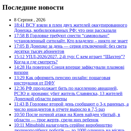
Последние новости
8 Серпня , 2026
18:41
ВСУ взяли в плен двух жителей оккупированного
Донецка, мобилизованных РФ: что они рассказали
17:58
В Горловке требуют снести “самовольно”
установленный ситилайт. Кто владелец – никто не знает
17:05
В Донецке за день — серия отключений: без света
десятки тысяч абонентов
15:12
УПЛ-2026/2027. 2-й тур: С кем играет “Шахтер”?
Когда и где смотреть?
14:28
На поверхні Сонця вперше зафіксували плазмові
вихори
13:29
Как оформить пенсию онлайн: пошаговая
инструкция от ПФУ
12:36
РФ продолжает бить по населению авиацией,
РСЗО и дронами: убит житель Славянска, 13 жителей
Донецкой области ранены
11:43
В Горловке второй день сообщают о 3-х раненых, а
число инцидентов в отчете выросло в 7,5 раз
10:50
После ночной атаки на Киев найден убитый, в
области — трое жертв, среди них ребенок
10:11
Mitsubishi налагодить серійне виробництво
людиноподібних роботів — до 1000 одиниць на місяць