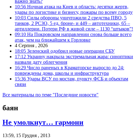
важно знать?
10:56
Ночная атака на Киев и область: десятки жертв,
удары по логистике и бизнесу, пожары по всему городу
10:03
Силы обороны уничтожили 2 средства ПВО, 5
танков, 2 РСЗО, 5 ед. броне- и 449 – автотехники, 65 –
артиллерии. Потери РФ в живой силе – 1130 “штыков”!
09:10
На Покровском направлении снова больше всего
атак, чем на ближайшем к Горловке
4 Серпня , 2026
18:05
Зеленский одобрил новые операции СБУ
17:12
Украину накрыла экстремальная жара: синоптики
назвали дату облегчения
16:29
Число раненых в Краматорске выросло до 24:
повреждены дома, школы и инфраструктура
15:36
Удары ВСУ по мостам, пункту ФСБ и объектам
связи
Все материалы по теме "Последние новости"
баян
Не умолкнут… гармони
13:59, 15 Грудня , 2013