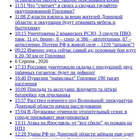
11:51
Что “считает” в своих z-сводках гауляйтер
оккупированной Горловки?
11:08
Z-власти взялись за вещи жителей Донецкой
области: в оккупации будут отжимать мебель и
быттехнику
10:15
Уничтожены 2 вражеских РСЗО, 3 средств ПВО,
танк, 11 ед. броне-, 6 – спец- и 386 – автотехники, 67 –
артиллерии. Потери РФ в живой силе – 1210 “штыков”!
09:22
Именно здесь сейчас самый ад: основные бои идут
в 20–50 км от Горловки
6 Серпня , 2026
17:33
Россияне уничтожили склады с продукцией двух
табачных гигантов: будет ли дефицит
16:40
Пушилин “нарисовал” Горловке 190 тысяч
населения
16:09
Прилади та аксесуари: флоуметр та літієві
батарейки для лічильника
15:57
Расстрел пленного под Волновахой: прокуратура
Донецкой области начала расследование
15:04
В Дружковке отменили отопительный сезон: в
городе призывают эвакуироваться
13:11
Атака на Ярославль: от “все сбили” до пожара на
НПЗ
12:28
Удары РФ по Донецкой области забрали еще одну