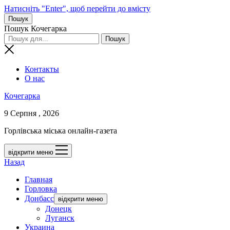
Натисніть "Enter", щоб перейти до вмісту
Пошук
Пошук Кочегарка
Контакты
О нас
Кочегарка
9 Серпня , 2026
Горлівська міська онлайн-газета
відкрити меню
Назад
Главная
Горловка
Донбасс
відкрити меню
Донецк
Луганск
Украина