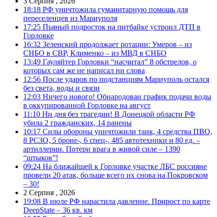
3 Серпня , 2026
18:18
РФ уничтожила гуманитарную помощь для
переселенцев из Мариуполя
17:25
Пьяный подросток на питбайке устроил ДТП в
Горловке
16:32
Зеленский продолжает ротации: Умеров – из
СНБО в СВР, Клименко – из МВД в СНБО
13:49
Гауляйтер Горловки “насчитал” 8 обстрелов, о
которых сам же не написал ни слова
12:56
После ударов по подстанциям Мариуполь остался
без света, воды и связи
12:03
Ничего нового! Обнародован график подачи воды
в оккупированной Горловке на август
11:10
Ни дня без трагедии! В Донецкой области РФ
убила 2 гражданских, 14 ранены
10:17
Силы обороны уничтожили танк, 4 средства ПВО,
8 РСЗО, 5 броне-, 6 спец-, 485 автотехники и 80 ед. –
артиллерии. Потери врага в живой силе – 1390
“штыков”!
09:24
На ближайшей к Горловке участке ЛБС россияне
провели 20 атак, больше всего их снова на Покровском
– 30!
2 Серпня , 2026
19:08
В июле РФ нарастила давление. Прирост по карте
DeepState – 36 кв. км