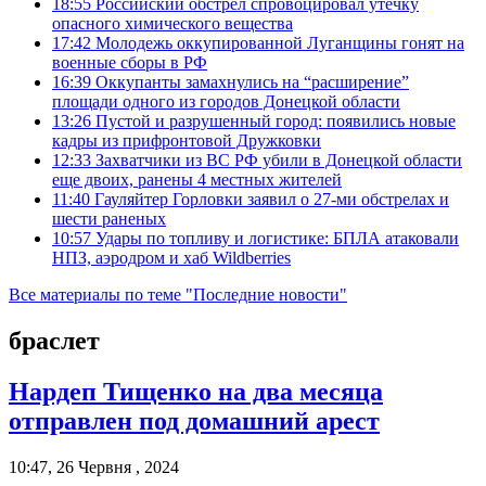
18:55
Российский обстрел спровоцировал утечку
опасного химического вещества
17:42
Молодежь оккупированной Луганщины гонят на
военные сборы в РФ
16:39
Оккупанты замахнулись на “расширение”
площади одного из городов Донецкой области
13:26
Пустой и разрушенный город: появились новые
кадры из прифронтовой Дружковки
12:33
Захватчики из ВС РФ убили в Донецкой области
еще двоих, ранены 4 местных жителей
11:40
Гауляйтер Горловки заявил о 27-ми обстрелах и
шести раненых
10:57
Удары по топливу и логистике: БПЛА атаковали
НПЗ, аэродром и хаб Wildberries
Все материалы по теме "Последние новости"
браслет
Нардеп Тищенко на два месяца
отправлен под домашний арест
10:47, 26 Червня , 2024