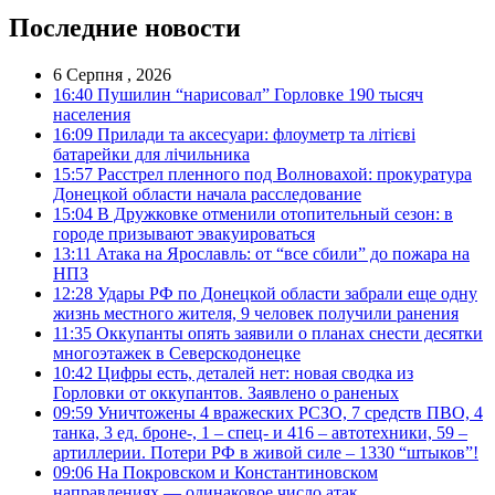
Последние новости
6 Серпня , 2026
16:40
Пушилин “нарисовал” Горловке 190 тысяч
населения
16:09
Прилади та аксесуари: флоуметр та літієві
батарейки для лічильника
15:57
Расстрел пленного под Волновахой: прокуратура
Донецкой области начала расследование
15:04
В Дружковке отменили отопительный сезон: в
городе призывают эвакуироваться
13:11
Атака на Ярославль: от “все сбили” до пожара на
НПЗ
12:28
Удары РФ по Донецкой области забрали еще одну
жизнь местного жителя, 9 человек получили ранения
11:35
Оккупанты опять заявили о планах снести десятки
многоэтажек в Северскодонецке
10:42
Цифры есть, деталей нет: новая сводка из
Горловки от оккупантов. Заявлено о раненых
09:59
Уничтожены 4 вражеских РСЗО, 7 средств ПВО, 4
танка, 3 ед. броне-, 1 – спец- и 416 – автотехники, 59 –
артиллерии. Потери РФ в живой силе – 1330 “штыков”!
09:06
На Покровском и Константиновском
направлениях — одинаковое число атак