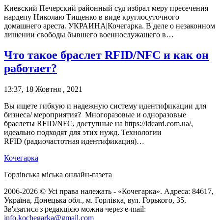
Киевский Печерский районный суд избрал меру пресечения
нардепу Николаю Тищенко в виде круглосуточного
домашнего ареста. УКРАИНА|Кочегарка. В деле о незаконном
лишении свободы бывшего военнослужащего в…
Что такое браслет RFID/NFC и как он
работает?
13:37, 18 Жовтня , 2021
Вы ищете гибкую и надежную систему идентификации для
бизнеса/ мероприятия? Многоразовые и одноразовые
браслеты RFID/NFC, доступные на https://idcard.com.ua/,
идеально подходят для этих нужд. Технологии
RFID (радиочастотная идентификация)…
Кочегарка
Горлівська міська онлайн-газета
2006-2026 © Усі права належать - «Кочегарка». Адреса: 84617,
Україна, Донецька обл., м. Горлівка, вул. Горького, 35.
Зв'язатися з редакцією можна через e-mail:
info.kochegarka@gmail.com