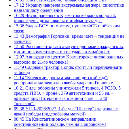
17:12
Украину накрыла экстремальная жара: синоптики
назвали дату облегчения
16:29
Число раненых в Краматорске выросло до 24:
повреждены дома, школы и инфраструктура
15:36
Удары ВСУ по мостам, пункту ФСБ и объектам
связи
13:43
Демография Горловки: время идет – тенденция не
меняется
12:50
Россияне открыто атакуют дронами гражданских,
цинично комментируя такие удары в z-пабликах
12:07
Авиаудар по центру Краматорска: число раненых
выросло до 21-го человека!
11:49
Садовый трактор Honda: стоит ли переплачивать
за бренд
11:14
“Киевские дроны атаковали детский сад”:
роспропаганда заявила о якобы ударе по Горловке
10:21
Силы обороны уничтожили 5 танков, 4 РСЗО, 5
средств ПВО, 4 броне-, 379 автотехники и 55 ед. –
артиллерии. Потери врага в живой силе – 1240
“штыков”!
09:38
УПЛ-2026/2027. 1-й тур: “Шахтер” стартовал с
яркой победы (видеообзоры матчей)
08:45
На Константиновском направлении
боестолкновений больше, чем на Покровском!