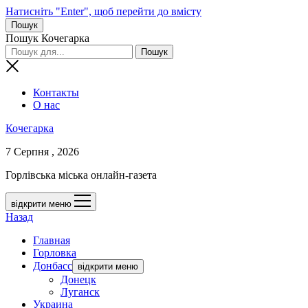
Натисніть "Enter", щоб перейти до вмісту
Пошук
Пошук Кочегарка
Контакты
О нас
Кочегарка
7 Серпня , 2026
Горлівська міська онлайн-газета
відкрити меню
Назад
Главная
Горловка
Донбасс
відкрити меню
Донецк
Луганск
Украина