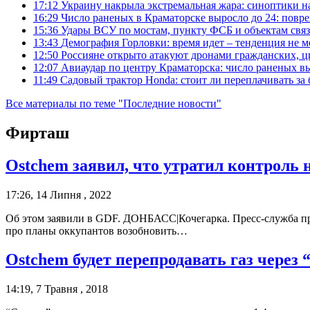
17:12
Украину накрыла экстремальная жара: синоптики н
16:29
Число раненых в Краматорске выросло до 24: повр
15:36
Удары ВСУ по мостам, пункту ФСБ и объектам свя
13:43
Демография Горловки: время идет – тенденция не м
12:50
Россияне открыто атакуют дронами гражданских, ц
12:07
Авиаудар по центру Краматорска: число раненых вы
11:49
Садовый трактор Honda: стоит ли переплачивать за
Все материалы по теме "Последние новости"
Фирташ
Ostchem заявил, что утратил контроль 
17:26, 14 Липня , 2022
Об этом заявили в GDF. ДОНБАСС|Кочегарка. Пресс-служба п
про планы оккупантов возобновить…
Ostchem будет перепродавать газ через
14:19, 7 Травня , 2018