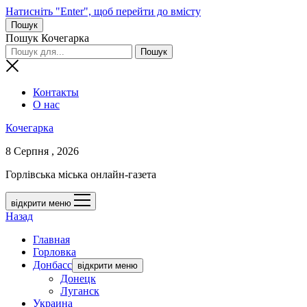
Натисніть "Enter", щоб перейти до вмісту
Пошук
Пошук Кочегарка
Контакты
О нас
Кочегарка
8 Серпня , 2026
Горлівська міська онлайн-газета
відкрити меню
Назад
Главная
Горловка
Донбасс
відкрити меню
Донецк
Луганск
Украина