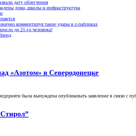
азвали дату облегчения
еждены дома, школы и инфраструктура
зи
еняется
инично комментируя такие удары в z-пабликах
росло до 21-го человека!
 бренд
над «Азотом» в Северодонецке
редприяти была вынуждена опубликовать заявление в связи с 
 “Стирол”