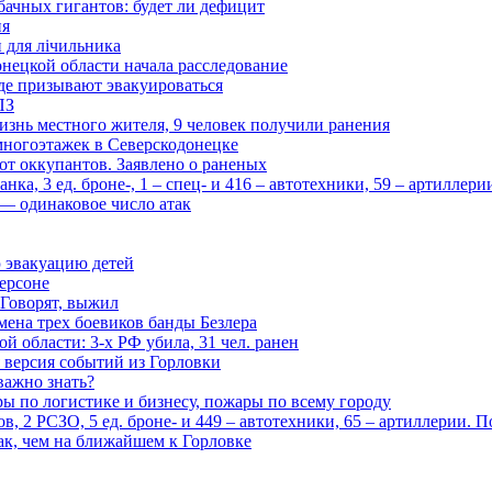
бачных гигантов: будет ли дефицит
ия
и для лічильника
нецкой области начала расследование
де призывают эвакуироваться
ПЗ
изнь местного жителя, 9 человек получили ранения
многоэтажек в Северскодонецке
 от оккупантов. Заявлено о раненых
ка, 3 ед. броне-, 1 – спец- и 416 – автотехники, 59 – артиллер
— одинаковое число атак
 эвакуацию детей
ерсоне
 Говорят, выжил
мена трех боевиков банды Безлера
 области: 3-х РФ убила, 31 чел. ранен
 версия событий из Горловки
важно знать?
ары по логистике и бизнесу, пожары по всему городу
, 2 РСЗО, 5 ед. броне- и 449 – автотехники, 65 – артиллерии. 
ак, чем на ближайшем к Горловке