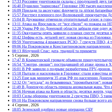
17:33
Россияне уничтожили склады с продукцией двух та
16:40
Пушилин “нарисовал” Горловке 190 тысяч населен
16:09
Прилади та аксесуари: флоуметр та літієві батарейк
15:57
Расстрел пленного под Волновахой: прокуратура До
15:04
В Дружковке отменили отопительный сезон: в горо
13:11
Атака на Ярославль: от “все сбили” до пожара на Н
12:28
Удары РФ по Донецкой области забрали еще одну ж
11:35
Оккупанты опять заявили о планах снести десятки 
10:42
Цифры есть, деталей нет: новая сводка из Горловки
09:59
Уничтожены 4 вражеских РСЗО, 7 средств ПВО, 4 тан
09:06
На Покровском и Константиновском направлениях 
08:13
Яблучний Спас: дата, традиції та прикмети
5 Серпня , 2026
17:47
В Краматорской громаде объявили принудительную
16:54
“Смотри, овощи”: пострадавший об атаке дрона в Х
16:01
В РФ заявили о подрыве разработчика FPV-дронов.
15:18
Пытали и насиловали в Горловке: стали известны и
13:25
Еще как минимум 35 атак РФ по населению Донецкой
12:32
От “детсада” до безымянных “промобъектов”: новая
11:49
В Донецкую область пришла аномальная жара. Что 
10:56
Ночная атака на Киев и область: десятки жертв, уд
10:03
Силы обороны уничтожили 2 средства ПВО, 5 танков
09:10
На Покровском направлении снова больше всего ат
4 Серпня , 2026
18:05
Зеленский одобрил новые операции СБУ