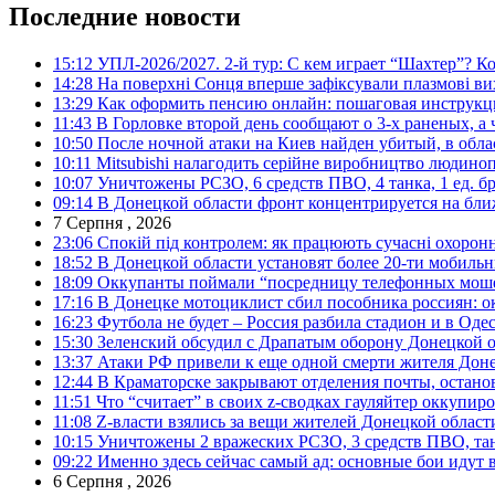
Последние новости
15:12
УПЛ-2026/2027. 2-й тур: С кем играет “Шахтер”? Ко
14:28
На поверхні Сонця вперше зафіксували плазмові ви
13:29
Как оформить пенсию онлайн: пошаговая инструк
11:43
В Горловке второй день сообщают о 3-х раненых, а 
10:50
После ночной атаки на Киев найден убитый, в обла
10:11
Mitsubishi налагодить серійне виробництво людинопо
10:07
Уничтожены РСЗО, 6 средств ПВО, 4 танка, 1 ед. бр
09:14
В Донецкой области фронт концентрируется на бл
7 Серпня , 2026
23:06
Спокій під контролем: як працюють сучасні охоронн
18:52
В Донецкой области установят более 20-ти мобил
18:09
Оккупанты поймали “посредницу телефонных моше
17:16
В Донецке мотоциклист сбил пособника россиян: о
16:23
Футбола не будет – Россия разбила стадион и в Оде
15:30
Зеленский обсудил с Драпатым оборону Донецкой 
13:37
Атаки РФ привели к еще одной смерти жителя Доне
12:44
В Краматорске закрывают отделения почты, остано
11:51
Что “считает” в своих z-сводках гауляйтер оккупи
11:08
Z-власти взялись за вещи жителей Донецкой област
10:15
Уничтожены 2 вражеских РСЗО, 3 средств ПВО, танк,
09:22
Именно здесь сейчас самый ад: основные бои идут 
6 Серпня , 2026