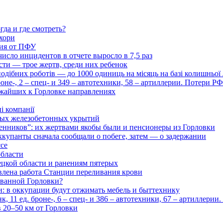
гда и где смотреть?
хори
ция от ПФУ
число инцидентов в отчете выросло в 7,5 раз
сти — трое жертв, среди них ребенок
дібних роботів — до 1000 одиниць на місяць на базі колишньої л
оне-, 2 – спец- и 349 – автотехники, 58 – артиллерии. Потери Р
ижайших к Горловке направлениях
і компанії
ьных железобетонных укрытий
нников”: их жертвами якобы были и пенсионеры из Горловки
ккупанты сначала сообщали о побеге, затем — о задержании
ссе
области
цкой области и ранениям пятерых
влена работа Станции переливания крови
рованной Горловки?
и: в оккупации будут отжимать мебель и быттехнику
 11 ед. броне-, 6 – спец- и 386 – автотехники, 67 – артиллерии
в 20–50 км от Горловки