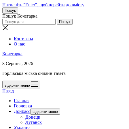
Натисніть "Enter", щоб перейти до вмісту
Пошук
Пошук Кочегарка
Контакты
О нас
Кочегарка
8 Серпня , 2026
Горлівська міська онлайн-газета
відкрити меню
Назад
Главная
Горловка
Донбасс
відкрити меню
Донецк
Луганск
Украина