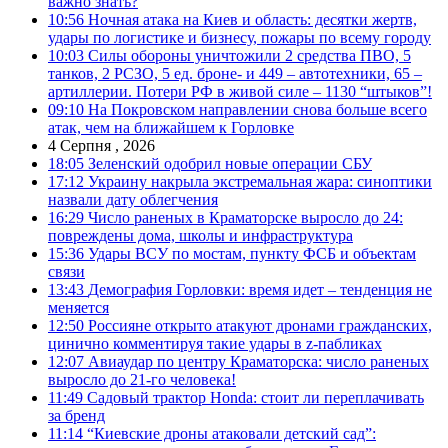
важно знать?
10:56
Ночная атака на Киев и область: десятки жертв,
удары по логистике и бизнесу, пожары по всему городу
10:03
Силы обороны уничтожили 2 средства ПВО, 5
танков, 2 РСЗО, 5 ед. броне- и 449 – автотехники, 65 –
артиллерии. Потери РФ в живой силе – 1130 “штыков”!
09:10
На Покровском направлении снова больше всего
атак, чем на ближайшем к Горловке
4 Серпня , 2026
18:05
Зеленский одобрил новые операции СБУ
17:12
Украину накрыла экстремальная жара: синоптики
назвали дату облегчения
16:29
Число раненых в Краматорске выросло до 24:
повреждены дома, школы и инфраструктура
15:36
Удары ВСУ по мостам, пункту ФСБ и объектам
связи
13:43
Демография Горловки: время идет – тенденция не
меняется
12:50
Россияне открыто атакуют дронами гражданских,
цинично комментируя такие удары в z-пабликах
12:07
Авиаудар по центру Краматорска: число раненых
выросло до 21-го человека!
11:49
Садовый трактор Honda: стоит ли переплачивать
за бренд
11:14
“Киевские дроны атаковали детский сад”: