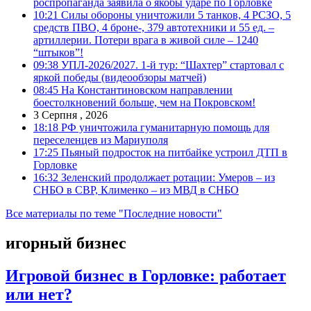
роспропаганда заявила о якобы ударе по Горловке
10:21
Силы обороны уничтожили 5 танков, 4 РСЗО, 5
средств ПВО, 4 броне-, 379 автотехники и 55 ед. –
артиллерии. Потери врага в живой силе – 1240
“штыков”!
09:38
УПЛ-2026/2027. 1-й тур: “Шахтер” стартовал с
яркой победы (видеообзоры матчей)
08:45
На Константиновском направлении
боестолкновений больше, чем на Покровском!
3 Серпня , 2026
18:18
РФ уничтожила гуманитарную помощь для
переселенцев из Мариуполя
17:25
Пьяный подросток на питбайке устроил ДТП в
Горловке
16:32
Зеленский продолжает ротации: Умеров – из
СНБО в СВР, Клименко – из МВД в СНБО
Все материалы по теме "Последние новости"
игорный бизнес
Игровой бизнес в Горловке: работает
или нет?