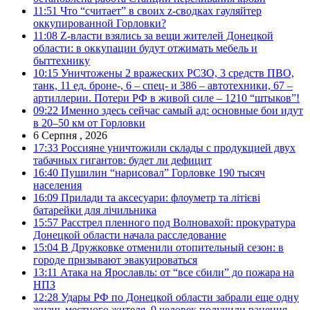
11:51
Что “считает” в своих z-сводках гауляйтер
оккупированной Горловки?
11:08
Z-власти взялись за вещи жителей Донецкой
области: в оккупации будут отжимать мебель и
быттехнику
10:15
Уничтожены 2 вражеских РСЗО, 3 средств ПВО,
танк, 11 ед. броне-, 6 – спец- и 386 – автотехники, 67 –
артиллерии. Потери РФ в живой силе – 1210 “штыков”!
09:22
Именно здесь сейчас самый ад: основные бои идут
в 20–50 км от Горловки
6 Серпня , 2026
17:33
Россияне уничтожили склады с продукцией двух
табачных гигантов: будет ли дефицит
16:40
Пушилин “нарисовал” Горловке 190 тысяч
населения
16:09
Прилади та аксесуари: флоуметр та літієві
батарейки для лічильника
15:57
Расстрел пленного под Волновахой: прокуратура
Донецкой области начала расследование
15:04
В Дружковке отменили отопительный сезон: в
городе призывают эвакуироваться
13:11
Атака на Ярославль: от “все сбили” до пожара на
НПЗ
12:28
Удары РФ по Донецкой области забрали еще одну
жизнь местного жителя, 9 человек получили ранения