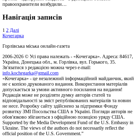
правоохранители возбудили…
Навігація записів
1
2
Далі
Кочегарка
Горлівська міська онлайн-газета
2006-2026 © Усі права належать - «Кочегарка». Адреса: 84617,
Україна, Донецька обл., м. Горлівка, вул. Горького, 35.
Зв'язатися з редакцією можна через e-mail:
info.kochegarka@gmail.com
«Кочегарка» - це незалежний інформаційний майданчик, який
не є копією друкованого видання. Використання матеріалів
допускається за умови активного посилання на видання!
Редакція може не розділяти думку авторів статей та
відповідальності за зміст републікованих матеріалів та новин
не несе. Розробку сайту здійснено за підтримки Фонду
розвитку ЗМІ Посольства США в Україні. Погляди авторів не
обов'язково збігаються з офіційною позицією уряду США.
Supported by the Media Development Fund of the U.S. Embassy in
Ukraine. The views of the authors do not necessarily reflect the
official position of the U.S. Government.”