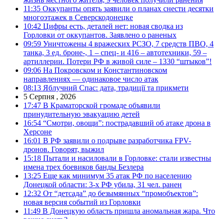
11:35
Оккупанты опять заявили о планах снести десятки
многоэтажек в Северскодонецке
10:42
Цифры есть, деталей нет: новая сводка из
Горловки от оккупантов. Заявлено о раненых
09:59
Уничтожены 4 вражеских РСЗО, 7 средств ПВО, 4
танка, 3 ед. броне-, 1 – спец- и 416 – автотехники, 59 –
артиллерии. Потери РФ в живой силе – 1330 “штыков”!
09:06
На Покровском и Константиновском
направлениях — одинаковое число атак
08:13
Яблучний Спас: дата, традиції та прикмети
5 Серпня , 2026
17:47
В Краматорской громаде объявили
принудительную эвакуацию детей
16:54
“Смотри, овощи”: пострадавший об атаке дрона в
Херсоне
16:01
В РФ заявили о подрыве разработчика FPV-
дронов. Говорят, выжил
15:18
Пытали и насиловали в Горловке: стали известны
имена трех боевиков банды Безлера
13:25
Еще как минимум 35 атак РФ по населению
Донецкой области: 3-х РФ убила, 31 чел. ранен
12:32
От “детсада” до безымянных “промобъектов”:
новая версия событий из Горловки
11:49
В Донецкую область пришла аномальная жара. Что