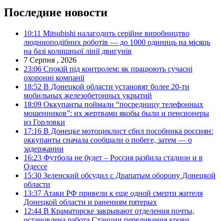
Последние новости
10:11
Mitsubishi налагодить серійне виробництво
людиноподібних роботів — до 1000 одиниць на місяць
на базі колишньої лінії двигунів
7 Серпня , 2026
23:06
Спокій під контролем: як працюють сучасні
охоронні компанії
18:52
В Донецкой области установят более 20-ти
мобильных железобетонных укрытий
18:09
Оккупанты поймали “посредницу телефонных
мошенников”: их жертвами якобы были и пенсионеры
из Горловки
17:16
В Донецке мотоциклист сбил пособника россиян:
оккупанты сначала сообщали о побеге, затем — о
задержании
16:23
Футбола не будет – Россия разбила стадион и в
Одессе
15:30
Зеленский обсудил с Драпатым оборону Донецкой
области
13:37
Атаки РФ привели к еще одной смерти жителя
Донецкой области и ранениям пятерых
12:44
В Краматорске закрывают отделения почты,
остановлена работа Станции переливания крови