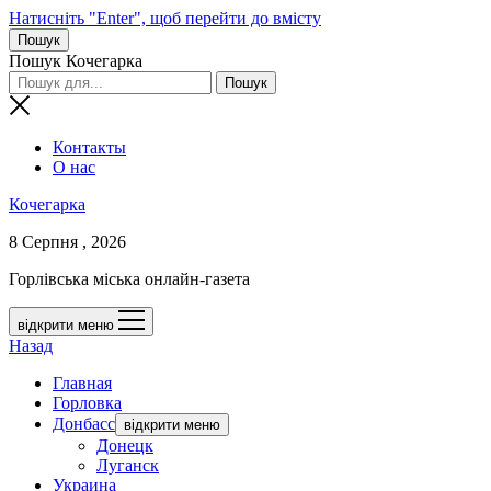
Натисніть "Enter", щоб перейти до вмісту
Пошук
Пошук Кочегарка
Контакты
О нас
Кочегарка
8 Серпня , 2026
Горлівська міська онлайн-газета
відкрити меню
Назад
Главная
Горловка
Донбасс
відкрити меню
Донецк
Луганск
Украина