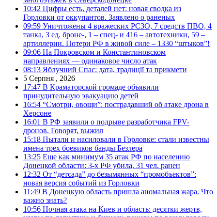
10:42
Цифры есть, деталей нет: новая сводка из
Горловки от оккупантов. Заявлено о раненых
09:59
Уничтожены 4 вражеских РСЗО, 7 средств ПВО, 4
танка, 3 ед. броне-, 1 – спец- и 416 – автотехники, 59 –
артиллерии. Потери РФ в живой силе – 1330 “штыков”!
09:06
На Покровском и Константиновском
направлениях — одинаковое число атак
08:13
Яблучний Спас: дата, традиції та прикмети
5 Серпня , 2026
17:47
В Краматорской громаде объявили
принудительную эвакуацию детей
16:54
“Смотри, овощи”: пострадавший об атаке дрона в
Херсоне
16:01
В РФ заявили о подрыве разработчика FPV-
дронов. Говорят, выжил
15:18
Пытали и насиловали в Горловке: стали известны
имена трех боевиков банды Безлера
13:25
Еще как минимум 35 атак РФ по населению
Донецкой области: 3-х РФ убила, 31 чел. ранен
12:32
От “детсада” до безымянных “промобъектов”:
новая версия событий из Горловки
11:49
В Донецкую область пришла аномальная жара. Что
важно знать?
10:56
Ночная атака на Киев и область: десятки жертв,