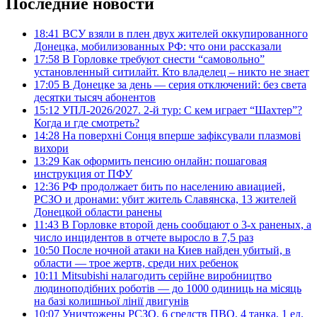
Последние новости
18:41
ВСУ взяли в плен двух жителей оккупированного
Донецка, мобилизованных РФ: что они рассказали
17:58
В Горловке требуют снести “самовольно”
установленный ситилайт. Кто владелец – никто не знает
17:05
В Донецке за день — серия отключений: без света
десятки тысяч абонентов
15:12
УПЛ-2026/2027. 2-й тур: С кем играет “Шахтер”?
Когда и где смотреть?
14:28
На поверхні Сонця вперше зафіксували плазмові
вихори
13:29
Как оформить пенсию онлайн: пошаговая
инструкция от ПФУ
12:36
РФ продолжает бить по населению авиацией,
РСЗО и дронами: убит житель Славянска, 13 жителей
Донецкой области ранены
11:43
В Горловке второй день сообщают о 3-х раненых, а
число инцидентов в отчете выросло в 7,5 раз
10:50
После ночной атаки на Киев найден убитый, в
области — трое жертв, среди них ребенок
10:11
Mitsubishi налагодить серійне виробництво
людиноподібних роботів — до 1000 одиниць на місяць
на базі колишньої лінії двигунів
10:07
Уничтожены РСЗО, 6 средств ПВО, 4 танка, 1 ед.