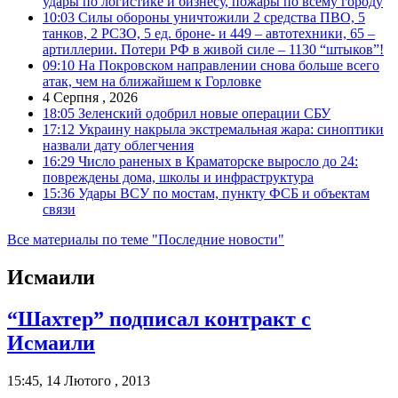
удары по логистике и бизнесу, пожары по всему городу
10:03
Силы обороны уничтожили 2 средства ПВО, 5
танков, 2 РСЗО, 5 ед. броне- и 449 – автотехники, 65 –
артиллерии. Потери РФ в живой силе – 1130 “штыков”!
09:10
На Покровском направлении снова больше всего
атак, чем на ближайшем к Горловке
4 Серпня , 2026
18:05
Зеленский одобрил новые операции СБУ
17:12
Украину накрыла экстремальная жара: синоптики
назвали дату облегчения
16:29
Число раненых в Краматорске выросло до 24:
повреждены дома, школы и инфраструктура
15:36
Удары ВСУ по мостам, пункту ФСБ и объектам
связи
Все материалы по теме "Последние новости"
Исмаили
“Шахтер” подписал контракт с
Исмаили
15:45, 14 Лютого , 2013