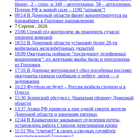
броне-, 2 – спец- и 349 – автотехники, 58 – артиллерии.
Потери РФ в живой силе – 1190 “штыков”!
09:14
В Донецкой области фронт концентрируется на
ближайших к Горловке направлениях
7 Серпня , 2026
23:06
Спокій під контролем: як працюють сучасні
охоронні компанії
18:52
В Донецкой области установят более 20-ти
мобильных железобетонных укрытий
18:09
Оккупанты поймали “посредницу телефонных
мошенников”: их жертвами якобы были и пенсионеры
из Горловки
17:16
В Донецке мотоциклист сбил пособника россиян:
оккупанты сначала сообщали о побеге, затем — о
задержании
16:23
Футбола не будет – Россия разбила стадион и в
Одессе
15:30
Зеленский обсудил с Драпатым оборону Донецкой
области
13:37
Атаки РФ привели к еще одной смерти жителя
Донецкой области и ранениям пятерых
12:44
В Краматорске закрывают отделения почты,
остановлена работа Станции переливания крови
11:51
Что “считает” в своих z-сводках гауляйтер
оккупированной Горловки?