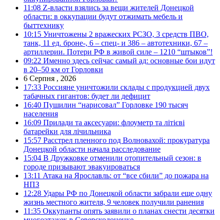
11:08
Z-власти взялись за вещи жителей Донецкой
области: в оккупации будут отжимать мебель и
быттехнику
10:15
Уничтожены 2 вражеских РСЗО, 3 средств ПВО,
танк, 11 ед. броне-, 6 – спец- и 386 – автотехники, 67 –
артиллерии. Потери РФ в живой силе – 1210 “штыков”!
09:22
Именно здесь сейчас самый ад: основные бои идут
в 20–50 км от Горловки
6 Серпня , 2026
17:33
Россияне уничтожили склады с продукцией двух
табачных гигантов: будет ли дефицит
16:40
Пушилин “нарисовал” Горловке 190 тысяч
населения
16:09
Прилади та аксесуари: флоуметр та літієві
батарейки для лічильника
15:57
Расстрел пленного под Волновахой: прокуратура
Донецкой области начала расследование
15:04
В Дружковке отменили отопительный сезон: в
городе призывают эвакуироваться
13:11
Атака на Ярославль: от “все сбили” до пожара на
НПЗ
12:28
Удары РФ по Донецкой области забрали еще одну
жизнь местного жителя, 9 человек получили ранения
11:35
Оккупанты опять заявили о планах снести десятки
многоэтажек в Северскодонецке