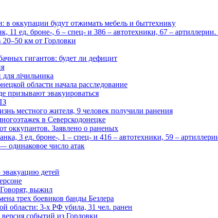
и: в оккупации будут отжимать мебель и быттехнику
 11 ед. броне-, 6 – спец- и 386 – автотехники, 67 – артиллерии
в 20–50 км от Горловки
бачных гигантов: будет ли дефицит
ия
и для лічильника
нецкой области начала расследование
де призывают эвакуироваться
ПЗ
изнь местного жителя, 9 человек получили ранения
многоэтажек в Северскодонецке
 от оккупантов. Заявлено о раненых
ка, 3 ед. броне-, 1 – спец- и 416 – автотехники, 59 – артиллер
— одинаковое число атак
 эвакуацию детей
ерсоне
 Говорят, выжил
мена трех боевиков банды Безлера
 области: 3-х РФ убила, 31 чел. ранен
 версия событий из Горловки