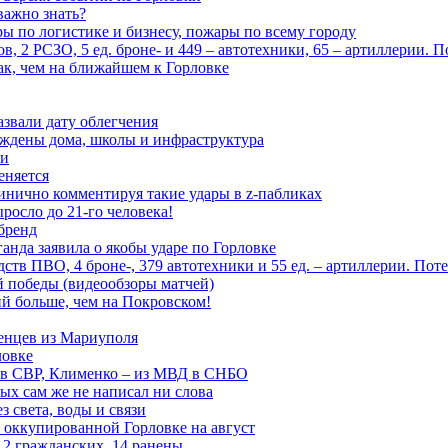
важно знать?
ары по логистике и бизнесу, пожары по всему городу
, 2 РСЗО, 5 ед. броне- и 449 – автотехники, 65 – артиллерии. 
ак, чем на ближайшем к Горловке
азвали дату облегчения
еждены дома, школы и инфраструктура
зи
еняется
инично комментируя такие удары в z-пабликах
росло до 21-го человека!
 бренд
анда заявила о якобы ударе по Горловке
тв ПВО, 4 броне-, 379 автотехники и 55 ед. – артиллерии. Поте
ой победы (видеообзоры матчей)
й больше, чем на Покровском!
енцев из Мариуполя
ловке
 в СВР, Клименко – из МВД в СНБО
рых сам же не написал ни слова
 света, воды и связи
 оккупированной Горловке на август
 2 гражданских, 14 ранены