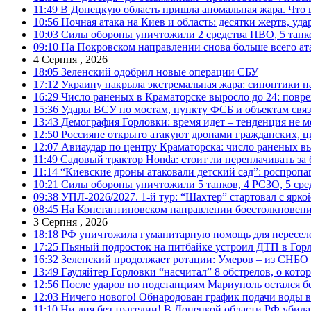
11:49
В Донецкую область пришла аномальная жара. Что 
10:56
Ночная атака на Киев и область: десятки жертв, уд
10:03
Силы обороны уничтожили 2 средства ПВО, 5 танков
09:10
На Покровском направлении снова больше всего ат
4 Серпня , 2026
18:05
Зеленский одобрил новые операции СБУ
17:12
Украину накрыла экстремальная жара: синоптики н
16:29
Число раненых в Краматорске выросло до 24: повр
15:36
Удары ВСУ по мостам, пункту ФСБ и объектам свя
13:43
Демография Горловки: время идет – тенденция не м
12:50
Россияне открыто атакуют дронами гражданских, ц
12:07
Авиаудар по центру Краматорска: число раненых вы
11:49
Садовый трактор Honda: стоит ли переплачивать за
11:14
“Киевские дроны атаковали детский сад”: роспропаг
10:21
Силы обороны уничтожили 5 танков, 4 РСЗО, 5 средс
09:38
УПЛ-2026/2027. 1-й тур: “Шахтер” стартовал с ярк
08:45
На Константиновском направлении боестолкновени
3 Серпня , 2026
18:18
РФ уничтожила гуманитарную помощь для пересел
17:25
Пьяный подросток на питбайке устроил ДТП в Гор
16:32
Зеленский продолжает ротации: Умеров – из СНБО
13:49
Гауляйтер Горловки “насчитал” 8 обстрелов, о кото
12:56
После ударов по подстанциям Мариуполь остался без
12:03
Ничего нового! Обнародован график подачи воды в
11:10
Ни дня без трагедии! В Донецкой области РФ убила