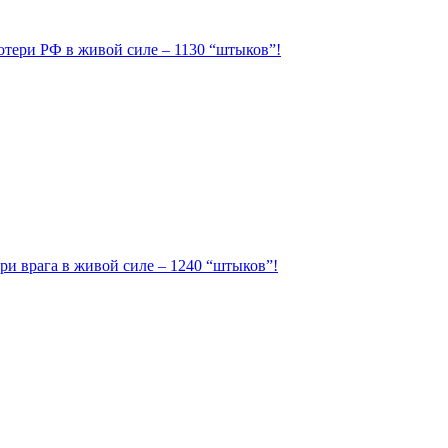
Потери РФ в живой силе – 1130 “штыков”!
ри врага в живой силе – 1240 “штыков”!