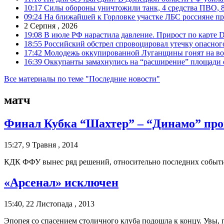
10:17
Силы обороны уничтожили танк, 4 средства ПВО, 8 Р
09:24
На ближайшей к Горловке участке ЛБС россияне про
2 Серпня , 2026
19:08
В июле РФ нарастила давление. Прирост по карте De
18:55
Российский обстрел спровоцировал утечку опасног
17:42
Молодежь оккупированной Луганщины гонят на во
16:39
Оккупанты замахнулись на “расширение” площади 
Все материалы по теме "Последние новости"
матч
Финал Кубка “Шахтер” – “Динамо” прой
15:27, 9 Травня , 2014
КДК ФФУ вынес ряд решений, относительно последних событий
«Арсенал» исключен
15:40, 22 Листопада , 2013
Эпопея со спасением столичного клуба подошла к концу. Увы, 