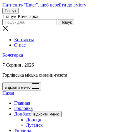
Натисніть "Enter", щоб перейти до вмісту
Пошук
Пошук Кочегарка
Контакты
О нас
Кочегарка
7 Серпня , 2026
Горлівська міська онлайн-газета
відкрити меню
Назад
Главная
Горловка
Донбасс
відкрити меню
Донецк
Луганск
Украина