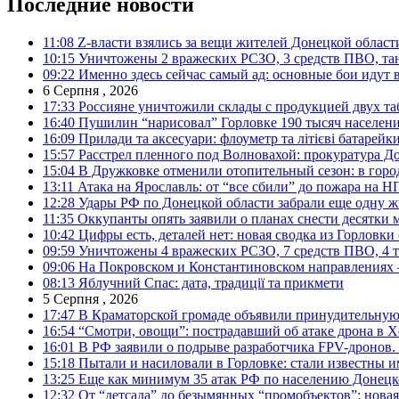
Последние новости
11:08
Z-власти взялись за вещи жителей Донецкой област
10:15
Уничтожены 2 вражеских РСЗО, 3 средств ПВО, танк,
09:22
Именно здесь сейчас самый ад: основные бои идут 
6 Серпня , 2026
17:33
Россияне уничтожили склады с продукцией двух та
16:40
Пушилин “нарисовал” Горловке 190 тысяч населен
16:09
Прилади та аксесуари: флоуметр та літієві батарейк
15:57
Расстрел пленного под Волновахой: прокуратура До
15:04
В Дружковке отменили отопительный сезон: в горо
13:11
Атака на Ярославль: от “все сбили” до пожара на Н
12:28
Удары РФ по Донецкой области забрали еще одну ж
11:35
Оккупанты опять заявили о планах снести десятки 
10:42
Цифры есть, деталей нет: новая сводка из Горловки
09:59
Уничтожены 4 вражеских РСЗО, 7 средств ПВО, 4 тан
09:06
На Покровском и Константиновском направлениях 
08:13
Яблучний Спас: дата, традиції та прикмети
5 Серпня , 2026
17:47
В Краматорской громаде объявили принудительную
16:54
“Смотри, овощи”: пострадавший об атаке дрона в Х
16:01
В РФ заявили о подрыве разработчика FPV-дронов.
15:18
Пытали и насиловали в Горловке: стали известны и
13:25
Еще как минимум 35 атак РФ по населению Донецкой
12:32
От “детсада” до безымянных “промобъектов”: новая