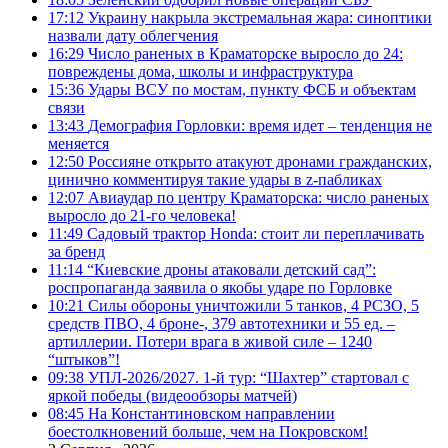
17:12
Украину накрыла экстремальная жара: синоптики
назвали дату облегчения
16:29
Число раненых в Краматорске выросло до 24:
повреждены дома, школы и инфраструктура
15:36
Удары ВСУ по мостам, пункту ФСБ и объектам
связи
13:43
Демография Горловки: время идет – тенденция не
меняется
12:50
Россияне открыто атакуют дронами гражданских,
цинично комментируя такие удары в z-пабликах
12:07
Авиаудар по центру Краматорска: число раненых
выросло до 21-го человека!
11:49
Садовый трактор Honda: стоит ли переплачивать
за бренд
11:14
“Киевские дроны атаковали детский сад”:
роспропаганда заявила о якобы ударе по Горловке
10:21
Силы обороны уничтожили 5 танков, 4 РСЗО, 5
средств ПВО, 4 броне-, 379 автотехники и 55 ед. –
артиллерии. Потери врага в живой силе – 1240
“штыков”!
09:38
УПЛ-2026/2027. 1-й тур: “Шахтер” стартовал с
яркой победы (видеообзоры матчей)
08:45
На Константиновском направлении
боестолкновений больше, чем на Покровском!