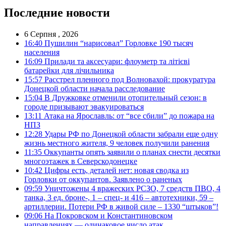
Последние новости
6 Серпня , 2026
16:40
Пушилин “нарисовал” Горловке 190 тысяч
населения
16:09
Прилади та аксесуари: флоуметр та літієві
батарейки для лічильника
15:57
Расстрел пленного под Волновахой: прокуратура
Донецкой области начала расследование
15:04
В Дружковке отменили отопительный сезон: в
городе призывают эвакуироваться
13:11
Атака на Ярославль: от “все сбили” до пожара на
НПЗ
12:28
Удары РФ по Донецкой области забрали еще одну
жизнь местного жителя, 9 человек получили ранения
11:35
Оккупанты опять заявили о планах снести десятки
многоэтажек в Северскодонецке
10:42
Цифры есть, деталей нет: новая сводка из
Горловки от оккупантов. Заявлено о раненых
09:59
Уничтожены 4 вражеских РСЗО, 7 средств ПВО, 4
танка, 3 ед. броне-, 1 – спец- и 416 – автотехники, 59 –
артиллерии. Потери РФ в живой силе – 1330 “штыков”!
09:06
На Покровском и Константиновском
направлениях — одинаковое число атак