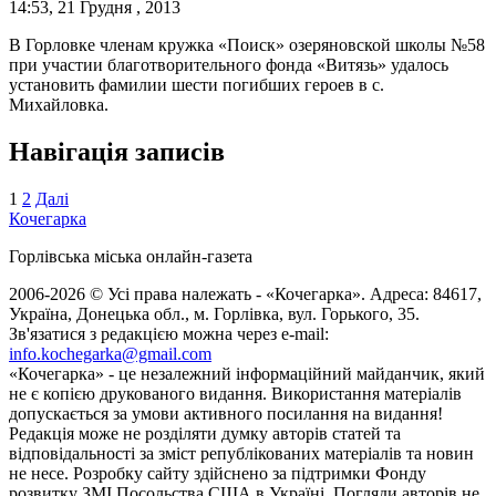
14:53, 21 Грудня , 2013
В Горловке членам кружка «Поиск» озеряновской школы №58
при участии благотворительного фонда «Витязь» удалось
установить фамилии шести погибших героев в с.
Михайловка.
Навігація записів
1
2
Далі
Кочегарка
Горлівська міська онлайн-газета
2006-2026 © Усі права належать - «Кочегарка». Адреса: 84617,
Україна, Донецька обл., м. Горлівка, вул. Горького, 35.
Зв'язатися з редакцією можна через e-mail:
info.kochegarka@gmail.com
«Кочегарка» - це незалежний інформаційний майданчик, який
не є копією друкованого видання. Використання матеріалів
допускається за умови активного посилання на видання!
Редакція може не розділяти думку авторів статей та
відповідальності за зміст републікованих матеріалів та новин
не несе. Розробку сайту здійснено за підтримки Фонду
розвитку ЗМІ Посольства США в Україні. Погляди авторів не