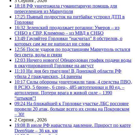
3 Серпня , 2026
18:18
РФ уничтожила гуманитарную помощь для
переселенцев из Мариуполя
17:25
Пьяный подросток на питбайке устроил ДТП в
Горловке
16:32
Зеленский продолжает ротации: Умеров – из
СНБО в СВР, Клименко – из МВД в СНБО
13:49
Гауляйтер Горловки “насчитал” 8 обстрелов, о
которых сам же не написал ни слова
12:56
После ударов по подстанциям Мариуполь остался
без света, воды и связи
12:03
Ничего нового! Обнародован график подачи воды
в оккупированной Горловке на август
11:10
Ни дня без трагедии! В Донецкой области РФ
убила 2 гражданских, 14 ранены
10:17
Силы обороны уничтожили танк, 4 средства ПВО,
8 РСЗО, 5 броне-, 6 спец-, 485 автотехники и 80 ед. –
артиллерии. Потери врага в живой силе – 1390
“штыков”!
09:24
На ближайшей к Горловке участке ЛБС россияне
провели 20 атак, больше всего их снова на Покровском
– 30!
2 Серпня , 2026
19:08
В июле РФ нарастила давление. Прирост по карте
DeepState – 36 кв. км