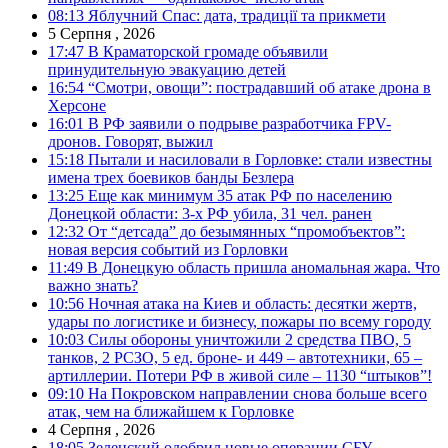
08:13
Яблучний Спас: дата, традиції та прикмети
5 Серпня , 2026
17:47
В Краматорской громаде объявили
принудительную эвакуацию детей
16:54
“Смотри, овощи”: пострадавший об атаке дрона в
Херсоне
16:01
В РФ заявили о подрыве разработчика FPV-
дронов. Говорят, выжил
15:18
Пытали и насиловали в Горловке: стали известны
имена трех боевиков банды Безлера
13:25
Еще как минимум 35 атак РФ по населению
Донецкой области: 3-х РФ убила, 31 чел. ранен
12:32
От “детсада” до безымянных “промобъектов”:
новая версия событий из Горловки
11:49
В Донецкую область пришла аномальная жара. Что
важно знать?
10:56
Ночная атака на Киев и область: десятки жертв,
удары по логистике и бизнесу, пожары по всему городу
10:03
Силы обороны уничтожили 2 средства ПВО, 5
танков, 2 РСЗО, 5 ед. броне- и 449 – автотехники, 65 –
артиллерии. Потери РФ в живой силе – 1130 “штыков”!
09:10
На Покровском направлении снова больше всего
атак, чем на ближайшем к Горловке
4 Серпня , 2026
18:05
Зеленский одобрил новые операции СБУ