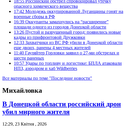
18:55
Российский обстрел спровоцировал утечку
опасного химического вещества
17:42
Молодежь оккупированной Луганщины гонят на
военные сборы в РФ
16:39
Оккупанты замахнулись на “расширение”
площади одного из городов Донецкой области
13:26
Пустой и разрушенный город: появились новые
кадры из прифронтовой Дружковки
12:33
Захватчики из ВС РФ убили в Донецкой области
еще двоих, ранены 4 местных жителей
11:40
Гауляйтер Горловки заявил о 27-ми обстрелах и
шести раненых
10:57
Удары по топливу и логистике: БПЛА атаковали
НПЗ, аэродром и хаб Wildberries
Все материалы по теме "Последние новости"
Михайловка
В Донецкой области российский дрон
убил мирного жителя
12:29, 23 Квітня , 2026