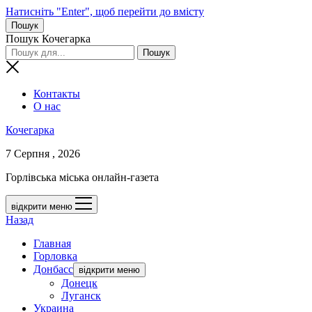
Натисніть "Enter", щоб перейти до вмісту
Пошук
Пошук Кочегарка
Контакты
О нас
Кочегарка
7 Серпня , 2026
Горлівська міська онлайн-газета
відкрити меню
Назад
Главная
Горловка
Донбасс
відкрити меню
Донецк
Луганск
Украина