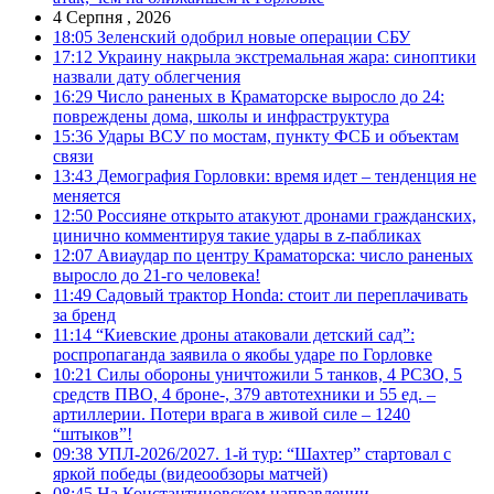
4 Серпня , 2026
18:05
Зеленский одобрил новые операции СБУ
17:12
Украину накрыла экстремальная жара: синоптики
назвали дату облегчения
16:29
Число раненых в Краматорске выросло до 24:
повреждены дома, школы и инфраструктура
15:36
Удары ВСУ по мостам, пункту ФСБ и объектам
связи
13:43
Демография Горловки: время идет – тенденция не
меняется
12:50
Россияне открыто атакуют дронами гражданских,
цинично комментируя такие удары в z-пабликах
12:07
Авиаудар по центру Краматорска: число раненых
выросло до 21-го человека!
11:49
Садовый трактор Honda: стоит ли переплачивать
за бренд
11:14
“Киевские дроны атаковали детский сад”:
роспропаганда заявила о якобы ударе по Горловке
10:21
Силы обороны уничтожили 5 танков, 4 РСЗО, 5
средств ПВО, 4 броне-, 379 автотехники и 55 ед. –
артиллерии. Потери врага в живой силе – 1240
“штыков”!
09:38
УПЛ-2026/2027. 1-й тур: “Шахтер” стартовал с
яркой победы (видеообзоры матчей)
08:45
На Константиновском направлении