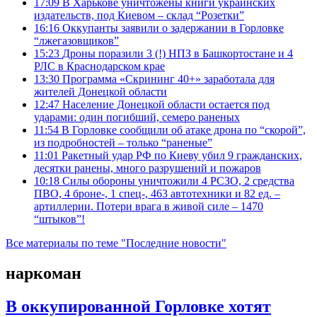
17:09
В Харькове уничтожены книги украинских
издательств, под Киевом – склад “Розетки”
16:16
Оккупанты заявили о задержании в Горловке
“лжегазовщиков”
15:23
Дроны поразили 3 (!) НПЗ в Башкортостане и 4
РЛС в Краснодарском крае
13:30
Программа «Скрининг 40+» заработала для
жителей Донецкой области
12:47
Население Донецкой области остается под
ударами: один погибший, семеро раненых
11:54
В Горловке сообщили об атаке дрона по “скорой”,
из подробностей – только “раненые”
11:01
Ракетный удар РФ по Киеву убил 9 гражданских,
десятки ранены, много разрушений и пожаров
10:18
Силы обороны уничтожили 4 РСЗО, 2 средства
ПВО, 4 броне-, 1 спец-, 463 автотехники и 82 ед. –
артиллерии. Потери врага в живой силе – 1470
“штыков”!
Все материалы по теме "Последние новости"
наркоман
В оккупированной Горловке хотят