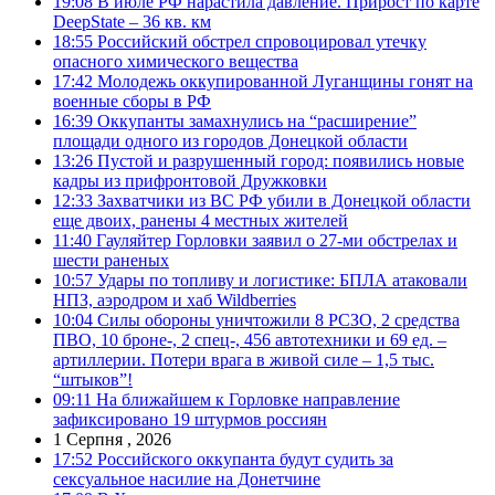
19:08
В июле РФ нарастила давление. Прирост по карте
DeepState – 36 кв. км
18:55
Российский обстрел спровоцировал утечку
опасного химического вещества
17:42
Молодежь оккупированной Луганщины гонят на
военные сборы в РФ
16:39
Оккупанты замахнулись на “расширение”
площади одного из городов Донецкой области
13:26
Пустой и разрушенный город: появились новые
кадры из прифронтовой Дружковки
12:33
Захватчики из ВС РФ убили в Донецкой области
еще двоих, ранены 4 местных жителей
11:40
Гауляйтер Горловки заявил о 27-ми обстрелах и
шести раненых
10:57
Удары по топливу и логистике: БПЛА атаковали
НПЗ, аэродром и хаб Wildberries
10:04
Силы обороны уничтожили 8 РСЗО, 2 средства
ПВО, 10 броне-, 2 спец-, 456 автотехники и 69 ед. –
артиллерии. Потери врага в живой силе – 1,5 тыс.
“штыков”!
09:11
На ближайшем к Горловке направление
зафиксировано 19 штурмов россиян
1 Серпня , 2026
17:52
Российского оккупанта будут судить за
сексуальное насилие на Донетчине