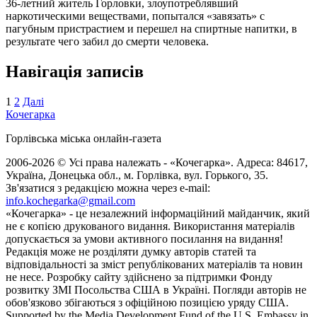
36-летний житель Горловки, злоупотреблявший
наркотическими веществами, попытался «завязать» с
пагубным пристрастием и перешел на спиртные напитки, в
результате чего забил до смерти человека.
Навігація записів
1
2
Далі
Кочегарка
Горлівська міська онлайн-газета
2006-2026 © Усі права належать - «Кочегарка». Адреса: 84617,
Україна, Донецька обл., м. Горлівка, вул. Горького, 35.
Зв'язатися з редакцією можна через e-mail:
info.kochegarka@gmail.com
«Кочегарка» - це незалежний інформаційний майданчик, який
не є копією друкованого видання. Використання матеріалів
допускається за умови активного посилання на видання!
Редакція може не розділяти думку авторів статей та
відповідальності за зміст републікованих матеріалів та новин
не несе. Розробку сайту здійснено за підтримки Фонду
розвитку ЗМІ Посольства США в Україні. Погляди авторів не
обов'язково збігаються з офіційною позицією уряду США.
Supported by the Media Development Fund of the U.S. Embassy in