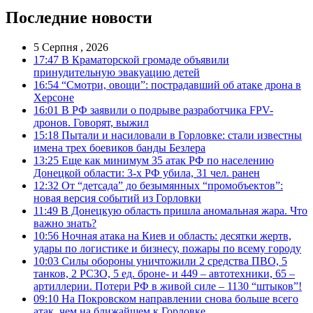
Последние новости
5 Серпня , 2026
17:47
В Краматорской громаде объявили
принудительную эвакуацию детей
16:54
“Смотри, овощи”: пострадавший об атаке дрона в
Херсоне
16:01
В РФ заявили о подрыве разработчика FPV-
дронов. Говорят, выжил
15:18
Пытали и насиловали в Горловке: стали известны
имена трех боевиков банды Безлера
13:25
Еще как минимум 35 атак РФ по населению
Донецкой области: 3-х РФ убила, 31 чел. ранен
12:32
От “детсада” до безымянных “промобъектов”:
новая версия событий из Горловки
11:49
В Донецкую область пришла аномальная жара. Что
важно знать?
10:56
Ночная атака на Киев и область: десятки жертв,
удары по логистике и бизнесу, пожары по всему городу
10:03
Силы обороны уничтожили 2 средства ПВО, 5
танков, 2 РСЗО, 5 ед. броне- и 449 – автотехники, 65 –
артиллерии. Потери РФ в живой силе – 1130 “штыков”!
09:10
На Покровском направлении снова больше всего
атак, чем на ближайшем к Горловке