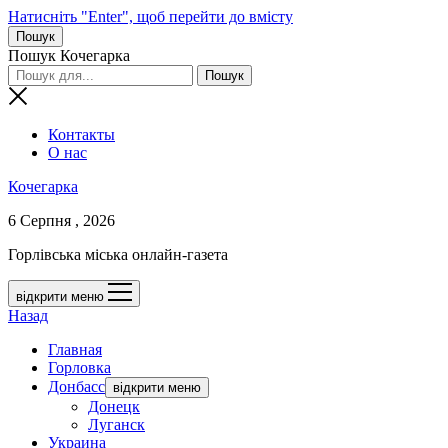
Натисніть "Enter", щоб перейти до вмісту
Пошук
Пошук Кочегарка
Контакты
О нас
Кочегарка
6 Серпня , 2026
Горлівська міська онлайн-газета
відкрити меню
Назад
Главная
Горловка
Донбасс
відкрити меню
Донецк
Луганск
Украина