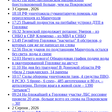
боестолкновений больше, чем на Покровском!
3 Серпня , 2026
18:18
РФ уничтожила гуманитарную помощь для
переселенцев из Мариуполя
17:25
Пьяный подросток на питбайке устроил ДТП в
Горловке
16:32
Зеленский продолжает ротации: Умеров – из
СНБО в СВР, Клименко – из МВД в СНБО
13:49
Гауляйтер Горловки “насчитал” 8 обстрелов, о
которых сам же не написал ни слова
12:56
После ударов по подстанциям Мариуполь остался
без света, воды и связи
12:03
Ничего нового! Обнародован график подачи воды
в оккупированной Горловке на август
11:10
Ни дня без трагедии! В Донецкой области РФ
убила 2 гражданских, 14 ранены
10:17
Силы обороны уничтожили танк, 4 средства ПВО,
8 РСЗО, 5 броне-, 6 спец-, 485 автотехники и 80 ед. –
артиллерии. Потери врага в живой силе – 1390
“штыков”!
09:24
На ближайшей к Горловке участке ЛБС россияне
провели 20 атак, больше всего их снова на Покровском
– 30!
2 Серпня , 2026