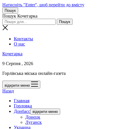
Натисніть "Enter", щоб перейти до вмісту
Пошук
Пошук Кочегарка
Контакты
О нас
Кочегарка
9 Серпня , 2026
Горлівська міська онлайн-газета
відкрити меню
Назад
Главная
Горловка
Донбасс
відкрити меню
Донецк
Луганск
Украина