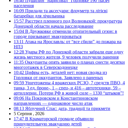
16:40
Пушилин “нарисовал” Горловке 190 тысяч
населения
16:09
Прилади та аксесуари: флоуметр та літієві
батарейки для лічильника
15:57
Расстрел пленного под Волновахой: прокуратура
Донецкой области начала расследование
15:04
В Дружковке отменили отопительный сезон: в
городе призывают эвакуироваться
13:11
Атака на Ярославль: от “все сбили” до пожара на
НПЗ
12:28
Удары РФ по Донецкой области забрали еще одну
жизнь местного жителя, 9 человек получили ранения
11:35
Оккупанты опять заявили о планах снести десятки
многоэтажек в Северскодонецке
10:42
Цифры есть, деталей нет: новая сводка из
Горловки от оккупантов. Заявлено о раненых
09:59
Уничтожены 4 вражеских РСЗО, 7 средств ПВО, 4
танка, 3 ед. броне-, 1 – спец- и 416 – автотехники, 59 –
артиллерии. Потери РФ в живой силе – 1330 “штыков”!
09:06
На Покровском и Константиновском
направлениях — одинаковое число атак
08:13
Яблучний Спас: дата, традиції та прикмети
5 Серпня , 2026
17:47
В Краматорской громаде объявили
принудительную эвакуацию детей