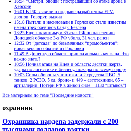
16:54
“Смотри, овощи”: пострадавший об атаке дрона в
Херсоне
16:01
В РФ заявили о подрыве разработчика FPV-
дронов. Говорят, выжил
15:18
Пытали и насиловали в Горловке: стали известны
имена трех боевиков банды Безлера
13:25
Еще как минимум 35 атак РФ по населению
Донецкой области: 3-х РФ убила, 31 чел. ранен
12:32
От “детсада” до безымянных “промобъектов”:
новая версия событий из Горловки
11:49
В Донецкую область пришла аномальная жара. Что
важно знать?
10:56
Ночная атака на Киев и область: десятки жертв,
удары по логистике и бизнесу, пожары по всему городу
10:03
Силы обороны уничтожили 2 средства ПВО, 5
танков, 2 РСЗО, 5 ед. броне- и 449 – автотехники, 65 –
артиллерии. Потери РФ в живой силе – 1130 “штыков”!
Все материалы по теме "Последние новости"
охранник
Охранника нардепа задержали с 200
тысячами долларов взятки