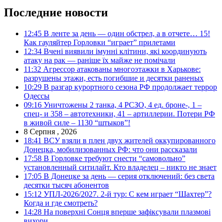
Последние новости
12:45
В ленте за день — один обстрел, а в отчете… 15!
Как гауляйтер Горловки “играет” прилетами
12:34
Вчені виявили імунні клітини, які координують
атаку на рак — раніше їх майже не помічали
11:32
Агрессор атакованы многоэтажки в Харькове:
разрушены этажи, есть погибшие и десятки раненых
10:29
В разгар курортного сезона РФ продолжает террор
Одессы
09:16
Уничтожены 2 танка, 4 РСЗО, 4 ед. броне-, 1 –
спец- и 358 – автотехники, 41 – артиллерии. Потери РФ
в живой силе – 1130 “штыков”!
8 Серпня , 2026
18:41
ВСУ взяли в плен двух жителей оккупированного
Донецка, мобилизованных РФ: что они рассказали
17:58
В Горловке требуют снести “самовольно”
установленный ситилайт. Кто владелец – никто не знает
17:05
В Донецке за день — серия отключений: без света
десятки тысяч абонентов
15:12
УПЛ-2026/2027. 2-й тур: С кем играет “Шахтер”?
Когда и где смотреть?
14:28
На поверхні Сонця вперше зафіксували плазмові
вихори