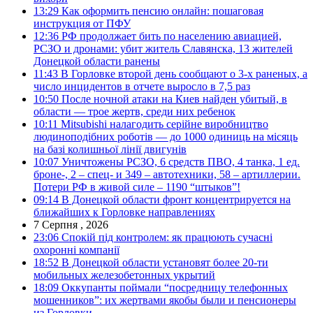
13:29
Как оформить пенсию онлайн: пошаговая
инструкция от ПФУ
12:36
РФ продолжает бить по населению авиацией,
РСЗО и дронами: убит житель Славянска, 13 жителей
Донецкой области ранены
11:43
В Горловке второй день сообщают о 3-х раненых, а
число инцидентов в отчете выросло в 7,5 раз
10:50
После ночной атаки на Киев найден убитый, в
области — трое жертв, среди них ребенок
10:11
Mitsubishi налагодить серійне виробництво
людиноподібних роботів — до 1000 одиниць на місяць
на базі колишньої лінії двигунів
10:07
Уничтожены РСЗО, 6 средств ПВО, 4 танка, 1 ед.
броне-, 2 – спец- и 349 – автотехники, 58 – артиллерии.
Потери РФ в живой силе – 1190 “штыков”!
09:14
В Донецкой области фронт концентрируется на
ближайших к Горловке направлениях
7 Серпня , 2026
23:06
Спокій під контролем: як працюють сучасні
охоронні компанії
18:52
В Донецкой области установят более 20-ти
мобильных железобетонных укрытий
18:09
Оккупанты поймали “посредницу телефонных
мошенников”: их жертвами якобы были и пенсионеры
из Горловки