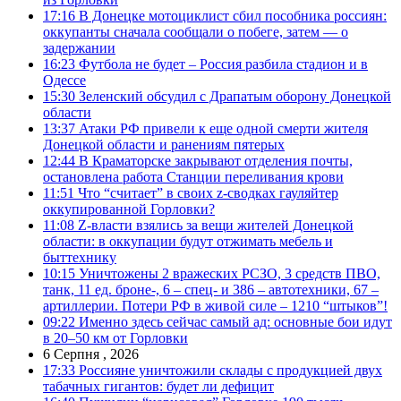
17:16
В Донецке мотоциклист сбил пособника россиян:
оккупанты сначала сообщали о побеге, затем — о
задержании
16:23
Футбола не будет – Россия разбила стадион и в
Одессе
15:30
Зеленский обсудил с Драпатым оборону Донецкой
области
13:37
Атаки РФ привели к еще одной смерти жителя
Донецкой области и ранениям пятерых
12:44
В Краматорске закрывают отделения почты,
остановлена работа Станции переливания крови
11:51
Что “считает” в своих z-сводках гауляйтер
оккупированной Горловки?
11:08
Z-власти взялись за вещи жителей Донецкой
области: в оккупации будут отжимать мебель и
быттехнику
10:15
Уничтожены 2 вражеских РСЗО, 3 средств ПВО,
танк, 11 ед. броне-, 6 – спец- и 386 – автотехники, 67 –
артиллерии. Потери РФ в живой силе – 1210 “штыков”!
09:22
Именно здесь сейчас самый ад: основные бои идут
в 20–50 км от Горловки
6 Серпня , 2026
17:33
Россияне уничтожили склады с продукцией двух
табачных гигантов: будет ли дефицит