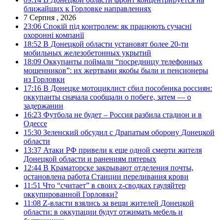
ближайших к Горловке направлениях
7 Серпня , 2026
23:06
Спокій під контролем: як працюють сучасні
охоронні компанії
18:52
В Донецкой области установят более 20-ти
мобильных железобетонных укрытий
18:09
Оккупанты поймали “посредницу телефонных
мошенников”: их жертвами якобы были и пенсионеры
из Горловки
17:16
В Донецке мотоциклист сбил пособника россиян:
оккупанты сначала сообщали о побеге, затем — о
задержании
16:23
Футбола не будет – Россия разбила стадион и в
Одессе
15:30
Зеленский обсудил с Драпатым оборону Донецкой
области
13:37
Атаки РФ привели к еще одной смерти жителя
Донецкой области и ранениям пятерых
12:44
В Краматорске закрывают отделения почты,
остановлена работа Станции переливания крови
11:51
Что “считает” в своих z-сводках гауляйтер
оккупированной Горловки?
11:08
Z-власти взялись за вещи жителей Донецкой
области: в оккупации будут отжимать мебель и