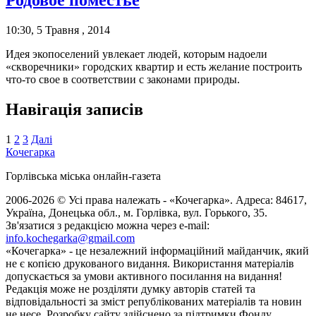
10:30, 5 Травня , 2014
Идея экопоселений увлекает людей, которым надоели
«скворечники» городских квартир и есть желание построить
что-то свое в соответствии с законами природы.
Навігація записів
1
2
3
Далі
Кочегарка
Горлівська міська онлайн-газета
2006-2026 © Усі права належать - «Кочегарка». Адреса: 84617,
Україна, Донецька обл., м. Горлівка, вул. Горького, 35.
Зв'язатися з редакцією можна через e-mail:
info.kochegarka@gmail.com
«Кочегарка» - це незалежний інформаційний майданчик, який
не є копією друкованого видання. Використання матеріалів
допускається за умови активного посилання на видання!
Редакція може не розділяти думку авторів статей та
відповідальності за зміст републікованих матеріалів та новин
не несе. Розробку сайту здійснено за підтримки Фонду