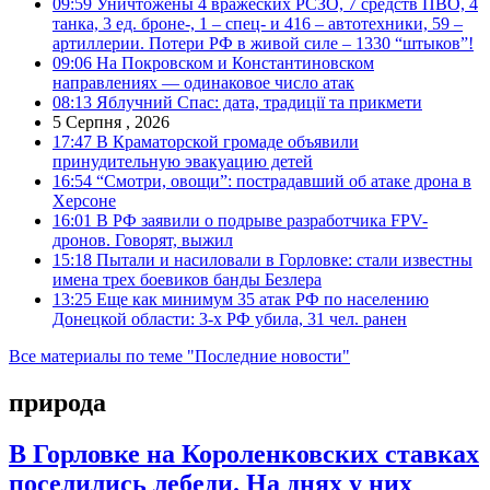
09:59
Уничтожены 4 вражеских РСЗО, 7 средств ПВО, 4
танка, 3 ед. броне-, 1 – спец- и 416 – автотехники, 59 –
артиллерии. Потери РФ в живой силе – 1330 “штыков”!
09:06
На Покровском и Константиновском
направлениях — одинаковое число атак
08:13
Яблучний Спас: дата, традиції та прикмети
5 Серпня , 2026
17:47
В Краматорской громаде объявили
принудительную эвакуацию детей
16:54
“Смотри, овощи”: пострадавший об атаке дрона в
Херсоне
16:01
В РФ заявили о подрыве разработчика FPV-
дронов. Говорят, выжил
15:18
Пытали и насиловали в Горловке: стали известны
имена трех боевиков банды Безлера
13:25
Еще как минимум 35 атак РФ по населению
Донецкой области: 3-х РФ убила, 31 чел. ранен
Все материалы по теме "Последние новости"
природа
В Горловке на Короленковских ставках
поселились лебеди. На днях у них