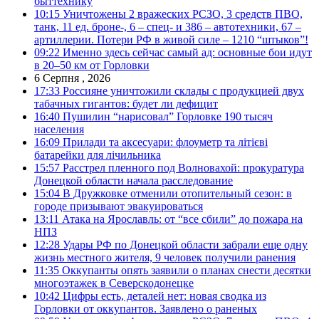
быттехнику
10:15
Уничтожены 2 вражеских РСЗО, 3 средств ПВО,
танк, 11 ед. броне-, 6 – спец- и 386 – автотехники, 67 –
артиллерии. Потери РФ в живой силе – 1210 “штыков”!
09:22
Именно здесь сейчас самый ад: основные бои идут
в 20–50 км от Горловки
6 Серпня , 2026
17:33
Россияне уничтожили склады с продукцией двух
табачных гигантов: будет ли дефицит
16:40
Пушилин “нарисовал” Горловке 190 тысяч
населения
16:09
Прилади та аксесуари: флоуметр та літієві
батарейки для лічильника
15:57
Расстрел пленного под Волновахой: прокуратура
Донецкой области начала расследование
15:04
В Дружковке отменили отопительный сезон: в
городе призывают эвакуироваться
13:11
Атака на Ярославль: от “все сбили” до пожара на
НПЗ
12:28
Удары РФ по Донецкой области забрали еще одну
жизнь местного жителя, 9 человек получили ранения
11:35
Оккупанты опять заявили о планах снести десятки
многоэтажек в Северскодонецке
10:42
Цифры есть, деталей нет: новая сводка из
Горловки от оккупантов. Заявлено о раненых