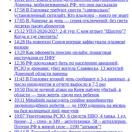
Донецка, мобилизованных РФ: что они рассказали
17:58
В Горловке требуют снести “самовольно”
установленный ситилайт. Кто владелец – никто не знает
17:05
В Донецке за день — серия отключений: без света
десятки тысяч абонентов
15:12
УПЛ-2026/2027. 2-й тур: С кем играет “Шахтер”?
Когда и где смотреть?
14:28
На поверхні Сонця вперше зафіксували плазмові
вихори
13:29
Как оформить пенсию онлайн: пошаговая
инструкция от ПФУ
12:36
РФ продолжает бить по населению авиацией,
РСЗО и дронами: убит житель Славянска, 13 жителей
Донецкой области ранены
11:43
В Горловке второй день сообщают о 3-х раненых, а
число инцидентов в отчете выросло в 7,5 раз
10:50
После ночной атаки на Киев найден убитый, в
области — трое жертв, среди них ребенок
10:11
Mitsubishi налагодить серійне виробництво
людиноподібних роботів — до 1000 одиниць на місяць
на базі колишньої лінії двигунів
10:07
Уничтожены РСЗО, 6 средств ПВО, 4 танка, 1 ед.
броне-, 2 – спец- и 349 – автотехники, 58 – артиллерии.
Потери РФ в живой силе – 1190 “штыков”!
09:14
В Донецкой области фронт концентрируется на