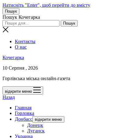
Натисніть "Enter", щоб перейти до вмісту
Пошук
Пошук Кочегарка
Контакты
О нас
Кочегарка
10 Серпня , 2026
Горлівська міська онлайн-газета
відкрити меню
Назад
Главная
Горловка
Донбасс
відкрити меню
Донецк
Луганск
Украина