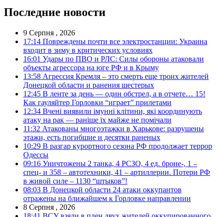
Последние новости
9 Серпня , 2026
17:14
Повреждены почти все электростанции: Украина
входит в зиму в критических условиях
16:01
Удары по ПВО и РЛС: Силы обороны атаковали
объекты агрессора на юге РФ и в Крыму
13:58
Агрессия Кремля – это смерть еще троих жителей
Донецкой области и ранения шестерых
12:45
В ленте за день — один обстрел, а в отчете… 15!
Как гауляйтер Горловки “играет” прилетами
12:34
Вчені виявили імунні клітини, які координують
атаку на рак — раніше їх майже не помічали
11:32
Атакованы многоэтажки в Харькове: разрушены
этажи, есть погибшие и десятки раненых
10:29
В разгар курортного сезона РФ продолжает террор
Одессы
09:16
Уничтожены 2 танка, 4 РСЗО, 4 ед. броне-, 1 –
спец- и 358 – автотехники, 41 – артиллерии. Потери РФ
в живой силе – 1130 “штыков”!
08:03
В Донецкой области 24 атаки оккупантов
отражены на ближайшем к Горловке направлении
8 Серпня , 2026
18:41
ВСУ взяли в плен двух жителей оккупированного