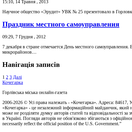
15:10, 14 Травня , 2013
Научное общество «Эрудит» УВК № 25 презентовало в Горловк
Праздник местного самоуправления
09:29, 7 Грудня , 2012
7 декабря в стране отмечается День местного самоуправления. 
микрорайонов…
Навігація записів
1
2
3
Далі
Кочегарка
Горлівська міська онлайн-газета
2006-2026 © Усі права належать - «Кочегарка». Адреса: 84617, Ук
«Кочегарка» - це незалежний інформаційний майданчик, який н
може не розділяти думку авторів статей та відповідальності за
в Україні. Погляди авторів не обов'язково збігаються з офіційно
necessarily reflect the official position of the U.S. Government.”