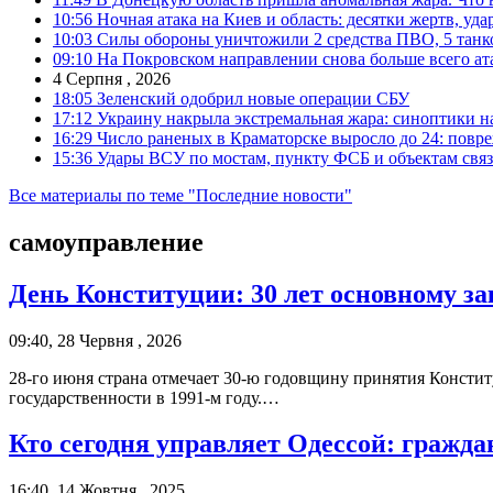
10:56
Ночная атака на Киев и область: десятки жертв, уд
10:03
Силы обороны уничтожили 2 средства ПВО, 5 танков
09:10
На Покровском направлении снова больше всего ат
4 Серпня , 2026
18:05
Зеленский одобрил новые операции СБУ
17:12
Украину накрыла экстремальная жара: синоптики н
16:29
Число раненых в Краматорске выросло до 24: повр
15:36
Удары ВСУ по мостам, пункту ФСБ и объектам свя
Все материалы по теме "Последние новости"
самоуправление
День Конституции: 30 лет основному з
09:40, 28 Червня , 2026
28-го июня страна отмечает 30-ю годовщину принятия Констит
государственности в 1991-м году.…
Кто сегодня управляет Одессой: гражд
16:40, 14 Жовтня , 2025