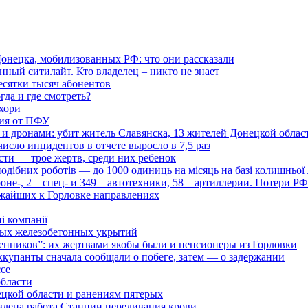
онецка, мобилизованных РФ: что они рассказали
нный ситилайт. Кто владелец – никто не знает
есятки тысяч абонентов
гда и где смотреть?
хори
ция от ПФУ
и дронами: убит житель Славянска, 13 жителей Донецкой облас
число инцидентов в отчете выросло в 7,5 раз
сти — трое жертв, среди них ребенок
дібних роботів — до 1000 одиниць на місяць на базі колишньої л
оне-, 2 – спец- и 349 – автотехники, 58 – артиллерии. Потери Р
ижайших к Горловке направлениях
і компанії
ьных железобетонных укрытий
нников”: их жертвами якобы были и пенсионеры из Горловки
ккупанты сначала сообщали о побеге, затем — о задержании
ссе
области
цкой области и ранениям пятерых
влена работа Станции переливания крови