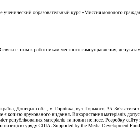
е ученический образовательный курс «Миссия молодого гражда
В связи с этим к работникам местного самоуправления, депутата
раїна, Донецька обл., м. Горлівка, вул. Горького, 35. Зв'язатися 
е є копією друкованого видання. Використання матеріалів допус
 зміст републікованих матеріалів та новин не несе. Розробку са
ю позицією уряду США. Supported by the Media Development Fund of 