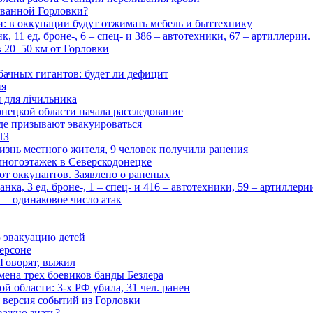
рованной Горловки?
и: в оккупации будут отжимать мебель и быттехнику
 11 ед. броне-, 6 – спец- и 386 – автотехники, 67 – артиллерии
в 20–50 км от Горловки
бачных гигантов: будет ли дефицит
ия
и для лічильника
нецкой области начала расследование
де призывают эвакуироваться
ПЗ
изнь местного жителя, 9 человек получили ранения
многоэтажек в Северскодонецке
 от оккупантов. Заявлено о раненых
ка, 3 ед. броне-, 1 – спец- и 416 – автотехники, 59 – артиллер
— одинаковое число атак
 эвакуацию детей
ерсоне
 Говорят, выжил
мена трех боевиков банды Безлера
 области: 3-х РФ убила, 31 чел. ранен
 версия событий из Горловки
важно знать?