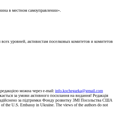
нина в местном самоуправлении».
м всех уровней, активистам поселковых комитетов и комитетов
з редакцією можна через e-mail:
info.kochegarka@gmail.com
кається за умови активного посилання на видання! Редакція
йту здійснено за підтримки Фонду розвитку ЗМІ Посольства США
the U.S. Embassy in Ukraine. The views of the authors do not