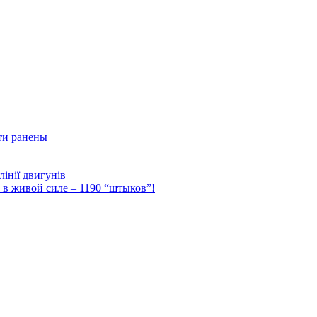
ти ранены
інії двигунів
Ф в живой силе – 1190 “штыков”!