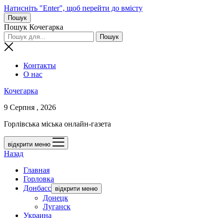
Натисніть "Enter", щоб перейти до вмісту
Пошук
Пошук Кочегарка
Контакты
О нас
Кочегарка
9 Серпня , 2026
Горлівська міська онлайн-газета
відкрити меню
Назад
Главная
Горловка
Донбасс
відкрити меню
Донецк
Луганск
Украина