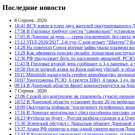
Последние новости
8 Серпня , 2026
18:41
ВСУ взяли в плен двух жителей оккупированного Д
17:58
В Горловке требуют снести “самовольно” установле
17:05
В Донецке за день — серия отключений: без света д
15:12
УПЛ-2026/2027. 2-й тур: С кем играет “Шахтер”? Ко
14:28
На поверхні Сонця вперше зафіксували плазмові ви
13:29
Как оформить пенсию онлайн: пошаговая инструк
12:36
РФ продолжает бить по населению авиацией, РСЗО 
11:43
В Горловке второй день сообщают о 3-х раненых, а 
10:50
После ночной атаки на Киев найден убитый, в обла
10:11
Mitsubishi налагодить серійне виробництво людинопо
10:07
Уничтожены РСЗО, 6 средств ПВО, 4 танка, 1 ед. бр
09:14
В Донецкой области фронт концентрируется на бл
7 Серпня , 2026
23:06
Спокій під контролем: як працюють сучасні охоронн
18:52
В Донецкой области установят более 20-ти мобил
18:09
Оккупанты поймали “посредницу телефонных моше
17:16
В Донецке мотоциклист сбил пособника россиян: о
16:23
Футбола не будет – Россия разбила стадион и в Оде
15:30
Зеленский обсудил с Драпатым оборону Донецкой 
13:37
Атаки РФ привели к еще одной смерти жителя Доне
12:44
В Краматорске закрывают отделения почты, остано