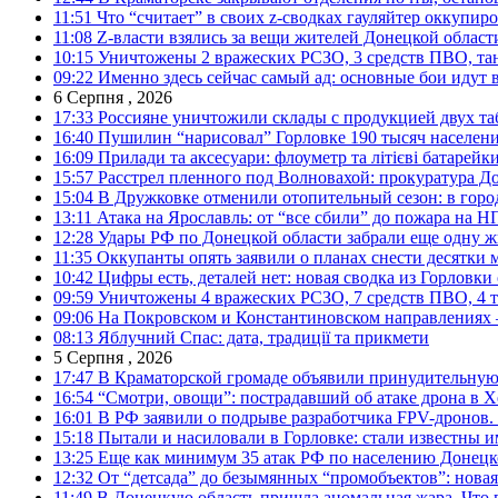
11:51
Что “считает” в своих z-сводках гауляйтер оккупи
11:08
Z-власти взялись за вещи жителей Донецкой област
10:15
Уничтожены 2 вражеских РСЗО, 3 средств ПВО, танк,
09:22
Именно здесь сейчас самый ад: основные бои идут 
6 Серпня , 2026
17:33
Россияне уничтожили склады с продукцией двух та
16:40
Пушилин “нарисовал” Горловке 190 тысяч населен
16:09
Прилади та аксесуари: флоуметр та літієві батарейк
15:57
Расстрел пленного под Волновахой: прокуратура До
15:04
В Дружковке отменили отопительный сезон: в горо
13:11
Атака на Ярославль: от “все сбили” до пожара на Н
12:28
Удары РФ по Донецкой области забрали еще одну ж
11:35
Оккупанты опять заявили о планах снести десятки 
10:42
Цифры есть, деталей нет: новая сводка из Горловки
09:59
Уничтожены 4 вражеских РСЗО, 7 средств ПВО, 4 тан
09:06
На Покровском и Константиновском направлениях 
08:13
Яблучний Спас: дата, традиції та прикмети
5 Серпня , 2026
17:47
В Краматорской громаде объявили принудительную
16:54
“Смотри, овощи”: пострадавший об атаке дрона в Х
16:01
В РФ заявили о подрыве разработчика FPV-дронов.
15:18
Пытали и насиловали в Горловке: стали известны и
13:25
Еще как минимум 35 атак РФ по населению Донецкой
12:32
От “детсада” до безымянных “промобъектов”: новая
11:49
В Донецкую область пришла аномальная жара. Что 