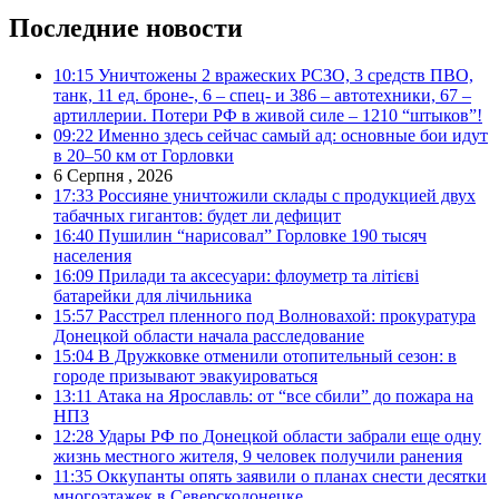
Последние новости
10:15
Уничтожены 2 вражеских РСЗО, 3 средств ПВО,
танк, 11 ед. броне-, 6 – спец- и 386 – автотехники, 67 –
артиллерии. Потери РФ в живой силе – 1210 “штыков”!
09:22
Именно здесь сейчас самый ад: основные бои идут
в 20–50 км от Горловки
6 Серпня , 2026
17:33
Россияне уничтожили склады с продукцией двух
табачных гигантов: будет ли дефицит
16:40
Пушилин “нарисовал” Горловке 190 тысяч
населения
16:09
Прилади та аксесуари: флоуметр та літієві
батарейки для лічильника
15:57
Расстрел пленного под Волновахой: прокуратура
Донецкой области начала расследование
15:04
В Дружковке отменили отопительный сезон: в
городе призывают эвакуироваться
13:11
Атака на Ярославль: от “все сбили” до пожара на
НПЗ
12:28
Удары РФ по Донецкой области забрали еще одну
жизнь местного жителя, 9 человек получили ранения
11:35
Оккупанты опять заявили о планах снести десятки
многоэтажек в Северскодонецке