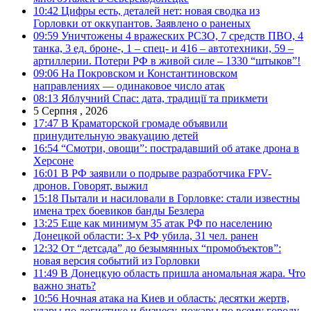
10:42
Цифры есть, деталей нет: новая сводка из
Горловки от оккупантов. Заявлено о раненых
09:59
Уничтожены 4 вражеских РСЗО, 7 средств ПВО, 4
танка, 3 ед. броне-, 1 – спец- и 416 – автотехники, 59 –
артиллерии. Потери РФ в живой силе – 1330 “штыков”!
09:06
На Покровском и Константиновском
направлениях — одинаковое число атак
08:13
Яблучний Спас: дата, традиції та прикмети
5 Серпня , 2026
17:47
В Краматорской громаде объявили
принудительную эвакуацию детей
16:54
“Смотри, овощи”: пострадавший об атаке дрона в
Херсоне
16:01
В РФ заявили о подрыве разработчика FPV-
дронов. Говорят, выжил
15:18
Пытали и насиловали в Горловке: стали известны
имена трех боевиков банды Безлера
13:25
Еще как минимум 35 атак РФ по населению
Донецкой области: 3-х РФ убила, 31 чел. ранен
12:32
От “детсада” до безымянных “промобъектов”:
новая версия событий из Горловки
11:49
В Донецкую область пришла аномальная жара. Что
важно знать?
10:56
Ночная атака на Киев и область: десятки жертв,
удары по логистике и бизнесу, пожары по всему городу