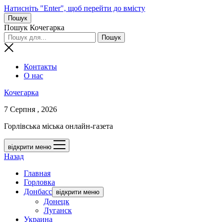
Натисніть "Enter", щоб перейти до вмісту
Пошук
Пошук Кочегарка
Контакты
О нас
Кочегарка
7 Серпня , 2026
Горлівська міська онлайн-газета
відкрити меню
Назад
Главная
Горловка
Донбасс
відкрити меню
Донецк
Луганск
Украина