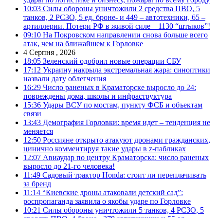
10:03
Силы обороны уничтожили 2 средства ПВО, 5
танков, 2 РСЗО, 5 ед. броне- и 449 – автотехники, 65 –
артиллерии. Потери РФ в живой силе – 1130 “штыков”!
09:10
На Покровском направлении снова больше всего
атак, чем на ближайшем к Горловке
4 Серпня , 2026
18:05
Зеленский одобрил новые операции СБУ
17:12
Украину накрыла экстремальная жара: синоптики
назвали дату облегчения
16:29
Число раненых в Краматорске выросло до 24:
повреждены дома, школы и инфраструктура
15:36
Удары ВСУ по мостам, пункту ФСБ и объектам
связи
13:43
Демография Горловки: время идет – тенденция не
меняется
12:50
Россияне открыто атакуют дронами гражданских,
цинично комментируя такие удары в z-пабликах
12:07
Авиаудар по центру Краматорска: число раненых
выросло до 21-го человека!
11:49
Садовый трактор Honda: стоит ли переплачивать
за бренд
11:14
“Киевские дроны атаковали детский сад”:
роспропаганда заявила о якобы ударе по Горловке
10:21
Силы обороны уничтожили 5 танков, 4 РСЗО, 5