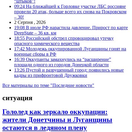
“штыков”!
09:24
На ближайшей к Горловке участке ЛБС россияне
провели 20 атак, больше всего их снова на Покровском
– 30!
2 Серпня , 2026
19:08
В июле РФ нарастила давление. Прирост по карте
DeepState – 36 кв. км
18:55
Российский обстрел спровоцировал утечку
опасного химического вещества
17:42
Молодежь оккупированной Луганщины гонят на
военные сборы в РФ
16:39
Оккупанты замахнулись на “расширение”
площади одного из городов Донецкой области
13:26
Пустой и разрушенный город: появились новые
кадры из прифронтовой Дружковки
Все материалы по теме "Последние новости"
ситуация
Гололед как зеркало оккупации:
жители Донетчины и Луганщины
остаются в ледяном плену