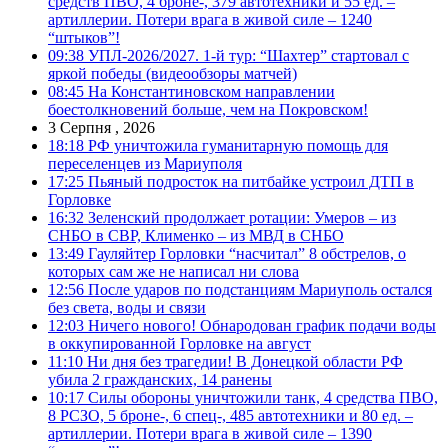
средств ПВО, 4 броне-, 379 автотехники и 55 ед. –
артиллерии. Потери врага в живой силе – 1240
“штыков”!
09:38
УПЛ-2026/2027. 1-й тур: “Шахтер” стартовал с
яркой победы (видеообзоры матчей)
08:45
На Константиновском направлении
боестолкновений больше, чем на Покровском!
3 Серпня , 2026
18:18
РФ уничтожила гуманитарную помощь для
переселенцев из Мариуполя
17:25
Пьяный подросток на питбайке устроил ДТП в
Горловке
16:32
Зеленский продолжает ротации: Умеров – из
СНБО в СВР, Клименко – из МВД в СНБО
13:49
Гауляйтер Горловки “насчитал” 8 обстрелов, о
которых сам же не написал ни слова
12:56
После ударов по подстанциям Мариуполь остался
без света, воды и связи
12:03
Ничего нового! Обнародован график подачи воды
в оккупированной Горловке на август
11:10
Ни дня без трагедии! В Донецкой области РФ
убила 2 гражданских, 14 ранены
10:17
Силы обороны уничтожили танк, 4 средства ПВО,
8 РСЗО, 5 броне-, 6 спец-, 485 автотехники и 80 ед. –
артиллерии. Потери врага в живой силе – 1390