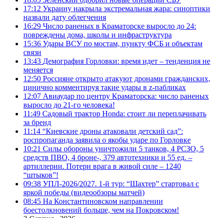
17:12
Украину накрыла экстремальная жара: синоптики
назвали дату облегчения
16:29
Число раненых в Краматорске выросло до 24:
повреждены дома, школы и инфраструктура
15:36
Удары ВСУ по мостам, пункту ФСБ и объектам
связи
13:43
Демография Горловки: время идет – тенденция не
меняется
12:50
Россияне открыто атакуют дронами гражданских,
цинично комментируя такие удары в z-пабликах
12:07
Авиаудар по центру Краматорска: число раненых
выросло до 21-го человека!
11:49
Садовый трактор Honda: стоит ли переплачивать
за бренд
11:14
“Киевские дроны атаковали детский сад”:
роспропаганда заявила о якобы ударе по Горловке
10:21
Силы обороны уничтожили 5 танков, 4 РСЗО, 5
средств ПВО, 4 броне-, 379 автотехники и 55 ед. –
артиллерии. Потери врага в живой силе – 1240
“штыков”!
09:38
УПЛ-2026/2027. 1-й тур: “Шахтер” стартовал с
яркой победы (видеообзоры матчей)
08:45
На Константиновском направлении
боестолкновений больше, чем на Покровском!