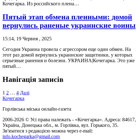
Кочегарка. Из российского плена…
Пятый этап обмена пленными: домой
вернулись раненые украинские воины
15:14, 19 Червня , 2025
Сегодня Украина провела с агрессором еще один обмен. На
этот раз домой вернулись украинские защитники, у которых
серьезные ранения и болезни. УКРАИНА|Кочегарка. Это уже
пятый…
Навігація записів
1
2
…
4
Далі
Кочегарка
Горлівська міська онлайн-газета
2006-2026 © Усі права належать - «Кочегарка». Адреса: 84617,
Україна, Донецька обл., м. Горлівка, вул. Горького, 35.
Зв'язатися з редакцією можна через e-mail:
info.kochegarka@gmail.com