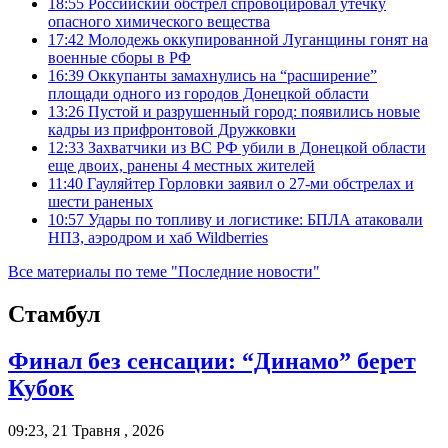
18:55
Российский обстрел спровоцировал утечку
опасного химического вещества
17:42
Молодежь оккупированной Луганщины гонят на
военные сборы в РФ
16:39
Оккупанты замахнулись на “расширение”
площади одного из городов Донецкой области
13:26
Пустой и разрушенный город: появились новые
кадры из прифронтовой Дружковки
12:33
Захватчики из ВС РФ убили в Донецкой области
еще двоих, ранены 4 местных жителей
11:40
Гауляйтер Горловки заявил о 27-ми обстрелах и
шести раненых
10:57
Удары по топливу и логистике: БПЛА атаковали
НПЗ, аэродром и хаб Wildberries
Все материалы по теме "Последние новости"
Стамбул
Финал без сенсации: “Динамо” берет
Кубок
09:23, 21 Травня , 2026