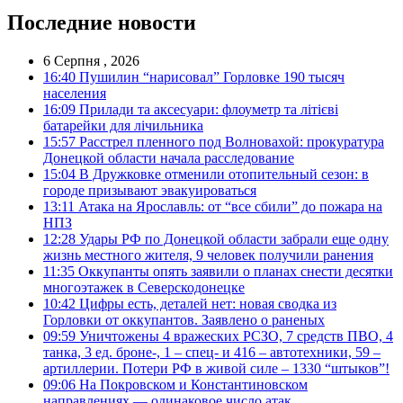
Последние новости
6 Серпня , 2026
16:40
Пушилин “нарисовал” Горловке 190 тысяч
населения
16:09
Прилади та аксесуари: флоуметр та літієві
батарейки для лічильника
15:57
Расстрел пленного под Волновахой: прокуратура
Донецкой области начала расследование
15:04
В Дружковке отменили отопительный сезон: в
городе призывают эвакуироваться
13:11
Атака на Ярославль: от “все сбили” до пожара на
НПЗ
12:28
Удары РФ по Донецкой области забрали еще одну
жизнь местного жителя, 9 человек получили ранения
11:35
Оккупанты опять заявили о планах снести десятки
многоэтажек в Северскодонецке
10:42
Цифры есть, деталей нет: новая сводка из
Горловки от оккупантов. Заявлено о раненых
09:59
Уничтожены 4 вражеских РСЗО, 7 средств ПВО, 4
танка, 3 ед. броне-, 1 – спец- и 416 – автотехники, 59 –
артиллерии. Потери РФ в живой силе – 1330 “штыков”!
09:06
На Покровском и Константиновском
направлениях — одинаковое число атак