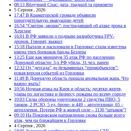
08:13
Яблучний Спас: дата, традиції та прикмети
5 Серпня , 2026
17:47
В Краматорской громаде объявили
принудительную эвакуацию детей
16:54
“Смотри, овощи”: пострадавший об атаке дрона в
Херсоне
16:01
В РФ заявили о подрыве разработчика FPV-
дронов. Говорят, выжил
15:18
Пытали и насиловали в Горловке: стали известны
имена трех боевиков банды Безлера
13:25
Еще как минимум 35 атак РФ по населению
Донецкой области: 3-х РФ убила, 31 чел. ранен
12:32
От “детсада” до безымянных “промобъектов”:
новая версия событий из Горловки
11:49
В Донецкую область пришла аномальная жара. Что
важно знать?
10:56
Ночная атака на Киев и область: десятки жертв,
удары по логистике и бизнесу, пожары по всему городу
10:03
Силы обороны уничтожили 2 средства ПВО, 5
танков, 2 РСЗО, 5 ед. броне- и 449 – автотехники, 65 –
артиллерии. Потери РФ в живой силе – 1130 “штыков”!
09:10
На Покровском направлении снова больше всего
атак, чем на ближайшем к Горловке
4 Серпня , 2026
18:05
Зеленский одобрил новые операции СБУ