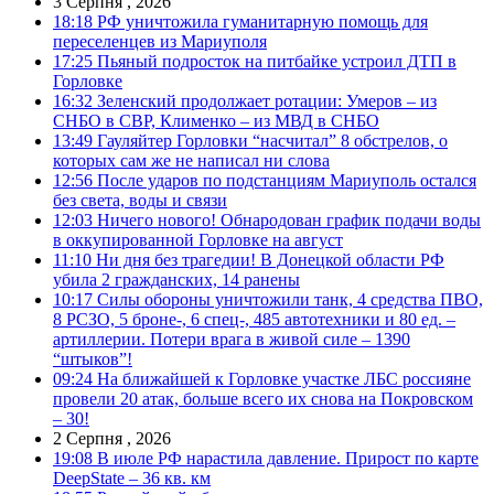
3 Серпня , 2026
18:18
РФ уничтожила гуманитарную помощь для
переселенцев из Мариуполя
17:25
Пьяный подросток на питбайке устроил ДТП в
Горловке
16:32
Зеленский продолжает ротации: Умеров – из
СНБО в СВР, Клименко – из МВД в СНБО
13:49
Гауляйтер Горловки “насчитал” 8 обстрелов, о
которых сам же не написал ни слова
12:56
После ударов по подстанциям Мариуполь остался
без света, воды и связи
12:03
Ничего нового! Обнародован график подачи воды
в оккупированной Горловке на август
11:10
Ни дня без трагедии! В Донецкой области РФ
убила 2 гражданских, 14 ранены
10:17
Силы обороны уничтожили танк, 4 средства ПВО,
8 РСЗО, 5 броне-, 6 спец-, 485 автотехники и 80 ед. –
артиллерии. Потери врага в живой силе – 1390
“штыков”!
09:24
На ближайшей к Горловке участке ЛБС россияне
провели 20 атак, больше всего их снова на Покровском
– 30!
2 Серпня , 2026
19:08
В июле РФ нарастила давление. Прирост по карте
DeepState – 36 кв. км