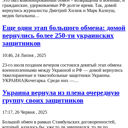
Это был комбинированный обмен – возвращены и военные, и
гражданские, удерживаемые РФ долгое время. Так, домой
вернулись журналисты Дмитрий Хилюк и Марк Калиуш,
медик батальона…
Еще один этап большого обмена: домой
вернулись более 250-ти украинских
защитников
10:46, 24 Липня , 2025
23-го июля поздним вечером состоялся девятый этап обмена
военнопленными между Украиной и РФ — домой вернулись
тяжелораненые и тяжелобольные защитники Украины.
УКРАИНА|Кочегарка. Среди них —…
Украина вернула из плена очередную
группу своих защитников
17:17, 26 Червня , 2025
Большой обмен в рамках Стамбульских договоренностей,
который, казалось бы, уже то ли завершился, то ли по