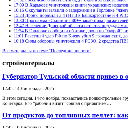
17:09
В Харькове уничтожены книги украинских издатель
16:16
Оккупанты заявили о задержании в Горловке “лже
15:23
Дроны поразили 3 (!) НПЗ в Башкортостане и 4 РЛС
13:30
Программа «Скрининг 40+» заработала для жителе
12:47
Население Донецкой области остается под ударами
11:54
В Горловке сообщили об атаке дрона по “скорой”, и
11:01
Ракетный удар РФ по Киеву убил 9 гражданских, д
10:18
Силы обороны уничтожили 4 РСЗО, 2 средства ПВО, 4
Все материалы по теме "Последние новости"
стройматериалы
Губернатор Тульской области привез 
12:45, 14 Листопада , 2025
В этом сегодня, 14-го ноября, похвастались подконтрольные
Кочегарка. Его “рабочий визит” совпал с прибытием…
От продуктов до топливных пеллет: к
17:45, 10 Листопада , 2025