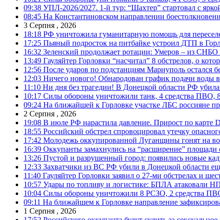
09:38
УПЛ-2026/2027. 1-й тур: “Шахтер” стартовал с ярк
08:45
На Константиновском направлении боестолкновени
3 Серпня , 2026
18:18
РФ уничтожила гуманитарную помощь для пересел
17:25
Пьяный подросток на питбайке устроил ДТП в Гор
16:32
Зеленский продолжает ротации: Умеров – из СНБО
13:49
Гауляйтер Горловки “насчитал” 8 обстрелов, о кото
12:56
После ударов по подстанциям Мариуполь остался без
12:03
Ничего нового! Обнародован график подачи воды в
11:10
Ни дня без трагедии! В Донецкой области РФ убила
10:17
Силы обороны уничтожили танк, 4 средства ПВО, 8 Р
09:24
На ближайшей к Горловке участке ЛБС россияне про
2 Серпня , 2026
19:08
В июле РФ нарастила давление. Прирост по карте De
18:55
Российский обстрел спровоцировал утечку опасног
17:42
Молодежь оккупированной Луганщины гонят на во
16:39
Оккупанты замахнулись на “расширение” площади 
13:26
Пустой и разрушенный город: появились новые ка
12:33
Захватчики из ВС РФ убили в Донецкой области ещ
11:40
Гауляйтер Горловки заявил о 27-ми обстрелах и ше
10:57
Удары по топливу и логистике: БПЛА атаковали НПЗ
10:04
Силы обороны уничтожили 8 РСЗО, 2 средства ПВО, 1
09:11
На ближайшем к Горловке направление зафиксиров
1 Серпня , 2026
17:52
Российского оккупанта будут судить за сексуальное