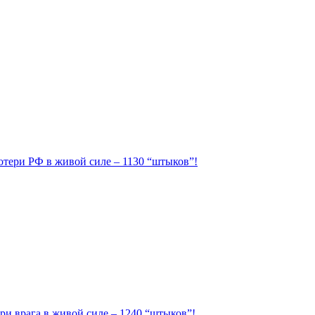
Потери РФ в живой силе – 1130 “штыков”!
ри врага в живой силе – 1240 “штыков”!