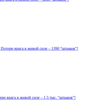
. Потери врага в живой силе – 1390 “штыков”!
ри врага в живой силе – 1,5 тыс. “штыков”!