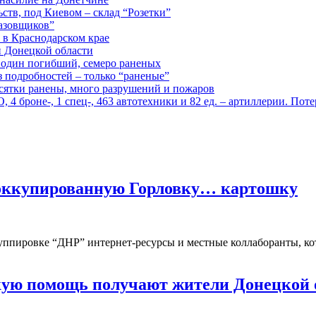
ств, под Киевом – склад “Розетки”
газовщиков”
 в Краснодарском крае
й Донецкой области
: один погибший, семеро раненых
з подробностей – только “раненые”
есятки ранены, много разрушений и пожаров
 броне-, 1 спец-, 463 автотехники и 82 ед. – артиллерии. Поте
в оккупированную Горловку… картошку
 группировке “ДНР” интернет-ресурсы и местные коллаборанты
акую помощь получают жители Донецкой 