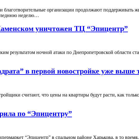
ры и благотворительные организации продолжают поддерживат
оследнюю неделю…
 Каменском уничтожен ТЦ “Эпицентр”
ским результатом ночной атаки по Днепропетровской области ст
адрата” в первой новостройке уже выше
-застройщики считают, что цены на квартиры будут расти, как
рила по “Эпицентру”
 гипермаркет “Эпицентр” в спальном районе Харькова, в то врем