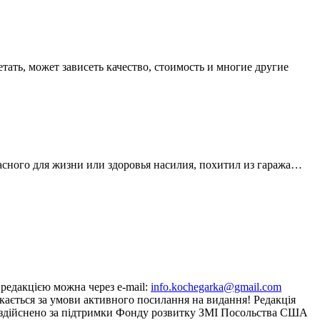
тать, может зависеть качество, стоимость и многие другие
асного для жизни или здоровья насилия, похитил из гаража…
з редакцією можна через e-mail:
info.kochegarka@gmail.com
кається за умови активного посилання на видання! Редакція
йту здійснено за підтримки Фонду розвитку ЗМІ Посольства США