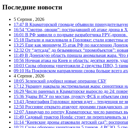
Последние новости
5 Серпня , 2026
17:47
В Краматорской громаде объявили принудительную
16:54
“Смотри, овощи”: пострадавший об атаке дрона в Х
16:01
В РФ заявили о подрыве разработчика FPV-дронов.
15:18
Пытали и насиловали в Горловке: стали известны и
13:25
Еще как минимум 35 атак РФ по населению Донецкой
12:32
От “детсада” до безымянных “промобъектов”: новая
11:49
В Донецкую область пришла аномальная жара. Что 
10:56
Ночная атака на Киев и область: десятки жертв, уд
10:03
Силы обороны уничтожили 2 средства ПВО, 5 танков
09:10
На Покровском направлении снова больше всего ат
4 Серпня , 2026
18:05
Зеленский одобрил новые операции СБУ
17:12
Украину накрыла экстремальная жара: синоптики н
16:29
Число раненых в Краматорске выросло до 24: повр
15:36
Удары ВСУ по мостам, пункту ФСБ и объектам свя
13:43
Демография Горловки: время идет – тенденция не м
12:50
Россияне открыто атакуют дронами гражданских, ц
12:07
Авиаудар по центру Краматорска: число раненых вы
11:49
Садовый трактор Honda: стоит ли переплачивать за
11:14
“Киевские дроны атаковали детский сад”: роспропаг
10:21
Силы обороны уничтожили 5 танков, 4 РСЗО, 5 средс