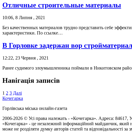
Отличные строительные материалы
10:06, 8 Липня , 2021
Без качественных материалов трудно представить себе эффектив
характеристики. По ссылке…
В Горловке задержан вор стройматериа
12:22, 23 Червня , 2021
Ранее судимого злоумышленника поймали в Никитовском районе
Навігація записів
1
2
3
Далі
Кочегарка
Горлівська міська онлайн-газета
2006-2026 © Усі права належать - «Кочегарка». Адреса: 84617, Ук
«Кочегарка» - це незалежний інформаційний майданчик, який н
може не розділяти думку авторів статей та відповідальності за