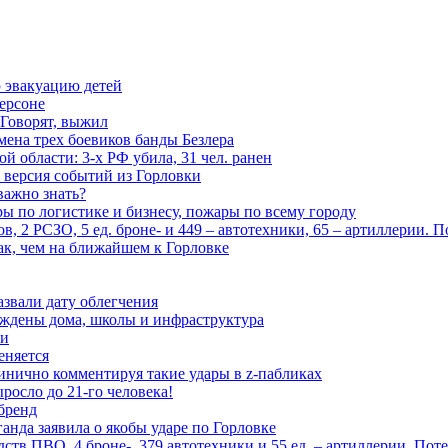
 эвакуацию детей
ерсоне
 Говорят, выжил
мена трех боевиков банды Безлера
 области: 3-х РФ убила, 31 чел. ранен
 версия событий из Горловки
важно знать?
ары по логистике и бизнесу, пожары по всему городу
, 2 РСЗО, 5 ед. броне- и 449 – автотехники, 65 – артиллерии. 
ак, чем на ближайшем к Горловке
азвали дату облегчения
еждены дома, школы и инфраструктура
зи
еняется
инично комментируя такие удары в z-пабликах
росло до 21-го человека!
 бренд
анда заявила о якобы ударе по Горловке
тв ПВО, 4 броне-, 379 автотехники и 55 ед. – артиллерии. Поте