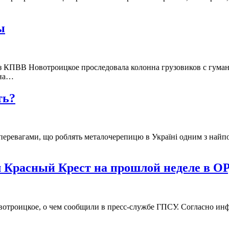
ы
ез КПВВ Новотроицкое проследовала колонна грузовиков с гум
 на…
ть?
еревагами, що роблять металочерепицю в Україні одним з найпоп
 Красный Крест на прошлой неделе в 
овотроицкое, о чем сообщили в пресс-службе ГПСУ. Согласно 