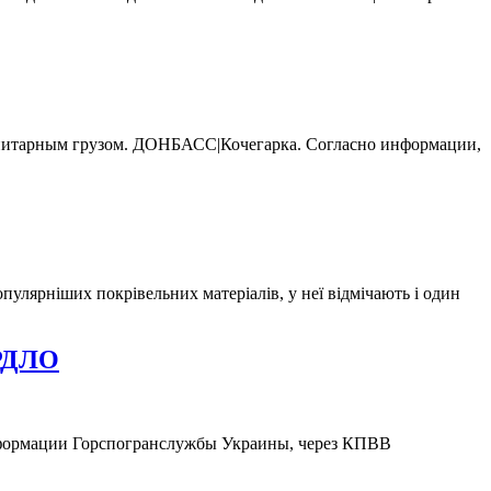
анитарным грузом. ДОНБАСС|Кочегарка. Согласно информации,
улярніших покрівельних матеріалів, у неї відмічають і один
ОРДЛО
информации Горспогранслужбы Украины, через КПВВ