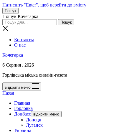
Натисніть "Enter", щоб перейти до вмісту
Пошук
Пошук Кочегарка
Контакты
О нас
Кочегарка
6 Серпня , 2026
Горлівська міська онлайн-газета
відкрити меню
Назад
Главная
Горловка
Донбасс
відкрити меню
Донецк
Луганск
Украина