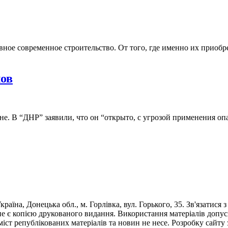
ное современное строительство. От того, где именно их приобре
лов
. В “ДНР” заявили, что он “открыто, с угрозой применения оп
раїна, Донецька обл., м. Горлівка, вул. Горького, 35. Зв'язатися 
е є копією друкованого видання. Використання матеріалів допус
 зміст републікованих матеріалів та новин не несе. Розробку са