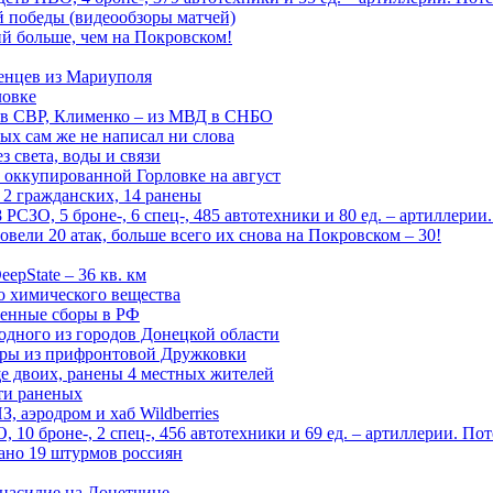
ой победы (видеообзоры матчей)
й больше, чем на Покровском!
енцев из Мариуполя
ловке
 в СВР, Клименко – из МВД в СНБО
рых сам же не написал ни слова
 света, воды и связи
 оккупированной Горловке на август
 2 гражданских, 14 ранены
СЗО, 5 броне-, 6 спец-, 485 автотехники и 80 ед. – артиллерии
вели 20 атак, больше всего их снова на Покровском – 30!
epState – 36 кв. км
о химического вещества
енные сборы в РФ
одного из городов Донецкой области
дры из прифронтовой Дружковки
е двоих, ранены 4 местных жителей
сти раненых
, аэродром и хаб Wildberries
0 броне-, 2 спец-, 456 автотехники и 69 ед. – артиллерии. Поте
ано 19 штурмов россиян
 насилие на Донетчине