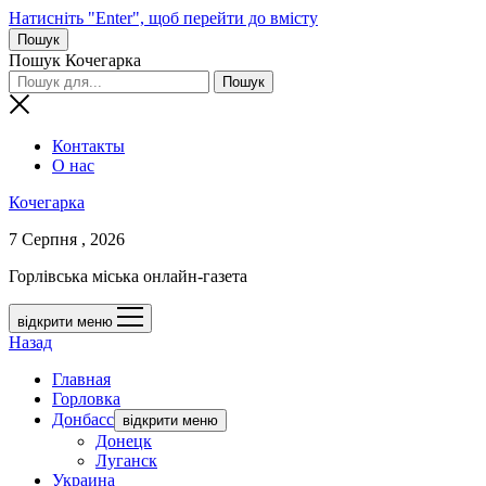
Натисніть "Enter", щоб перейти до вмісту
Пошук
Пошук Кочегарка
Контакты
О нас
Кочегарка
7 Серпня , 2026
Горлівська міська онлайн-газета
відкрити меню
Назад
Главная
Горловка
Донбасс
відкрити меню
Донецк
Луганск
Украина