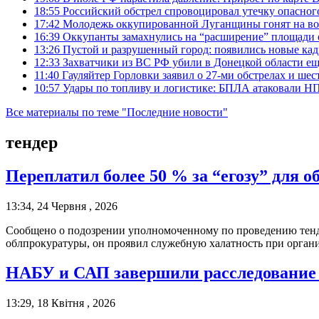
18:55
Российский обстрел спровоцировал утечку опасног
17:42
Молодежь оккупированной Луганщины гонят на во
16:39
Оккупанты замахнулись на “расширение” площади 
13:26
Пустой и разрушенный город: появились новые ка
12:33
Захватчики из ВС РФ убили в Донецкой области ещ
11:40
Гауляйтер Горловки заявил о 27-ми обстрелах и ше
10:57
Удары по топливу и логистике: БПЛА атаковали НПЗ
Все материалы по теме "Последние новости"
тендер
Переплатил более 50 % за “егозу” для
13:34, 24 Червня , 2026
Сообщено о подозрении уполномоченному по проведению тен
облпрокуратуры, он проявил служебную халатность при орга
НАБУ и САП завершили расследование 
13:29, 18 Квітня , 2026