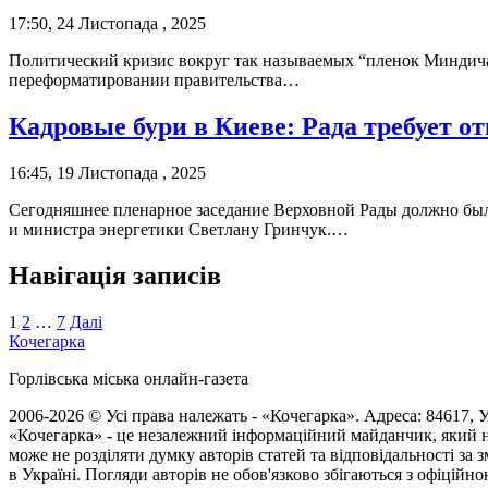
17:50, 24 Листопада , 2025
Политический кризис вокруг так называемых “пленок Миндича”
переформатировании правительства…
Кадровые бури в Киеве: Рада требует о
16:45, 19 Листопада , 2025
Сегодняшнее пленарное заседание Верховной Рады должно был
и министра энергетики Светлану Гринчук.…
Навігація записів
1
2
…
7
Далі
Кочегарка
Горлівська міська онлайн-газета
2006-2026 © Усі права належать - «Кочегарка». Адреса: 84617, Ук
«Кочегарка» - це незалежний інформаційний майданчик, який н
може не розділяти думку авторів статей та відповідальності за
в Україні. Погляди авторів не обов'язково збігаються з офіційно