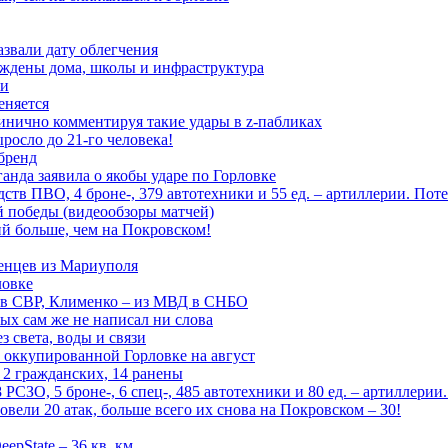
азвали дату облегчения
еждены дома, школы и инфраструктура
зи
еняется
инично комментируя такие удары в z-пабликах
росло до 21-го человека!
 бренд
анда заявила о якобы ударе по Горловке
тв ПВО, 4 броне-, 379 автотехники и 55 ед. – артиллерии. Поте
ой победы (видеообзоры матчей)
й больше, чем на Покровском!
енцев из Мариуполя
ловке
 в СВР, Клименко – из МВД в СНБО
рых сам же не написал ни слова
 света, воды и связи
 оккупированной Горловке на август
 2 гражданских, 14 ранены
СЗО, 5 броне-, 6 спец-, 485 автотехники и 80 ед. – артиллерии
вели 20 атак, больше всего их снова на Покровском – 30!
epState – 36 кв. км