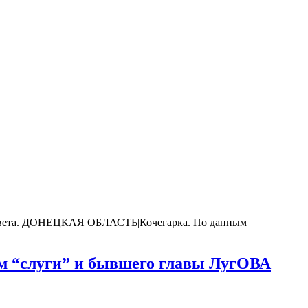
рсовета. ДОНЕЦКАЯ ОБЛАСТЬ|Кочегарка. По данным
м “слуги” и бывшего главы ЛугОВА