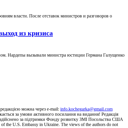
овням власти. После отставок министров и разговоров о
выход из кризиса
твом. Нардепы вызывали министра юстиции Германа Галущенко
з редакцією можна через e-mail:
info.kochegarka@gmail.com
кається за умови активного посилання на видання! Редакція
йту здійснено за підтримки Фонду розвитку ЗМІ Посольства США
the U.S. Embassy in Ukraine. The views of the authors do not