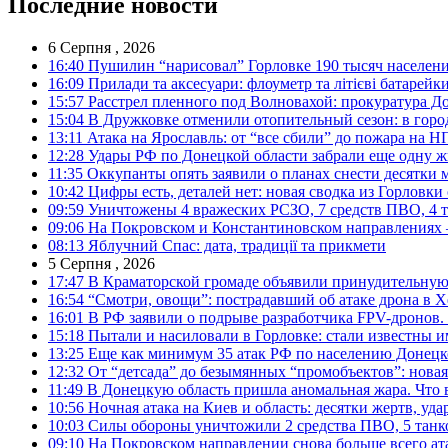
Последние новости
6 Серпня , 2026
16:40
Пушилин “нарисовал” Горловке 190 тысяч населен
16:09
Прилади та аксесуари: флоуметр та літієві батарейк
15:57
Расстрел пленного под Волновахой: прокуратура До
15:04
В Дружковке отменили отопительный сезон: в горо
13:11
Атака на Ярославль: от “все сбили” до пожара на Н
12:28
Удары РФ по Донецкой области забрали еще одну ж
11:35
Оккупанты опять заявили о планах снести десятки 
10:42
Цифры есть, деталей нет: новая сводка из Горловки
09:59
Уничтожены 4 вражеских РСЗО, 7 средств ПВО, 4 тан
09:06
На Покровском и Константиновском направлениях 
08:13
Яблучний Спас: дата, традиції та прикмети
5 Серпня , 2026
17:47
В Краматорской громаде объявили принудительную
16:54
“Смотри, овощи”: пострадавший об атаке дрона в Х
16:01
В РФ заявили о подрыве разработчика FPV-дронов.
15:18
Пытали и насиловали в Горловке: стали известны и
13:25
Еще как минимум 35 атак РФ по населению Донецкой
12:32
От “детсада” до безымянных “промобъектов”: новая
11:49
В Донецкую область пришла аномальная жара. Что 
10:56
Ночная атака на Киев и область: десятки жертв, уд
10:03
Силы обороны уничтожили 2 средства ПВО, 5 танков
09:10
На Покровском направлении снова больше всего ат