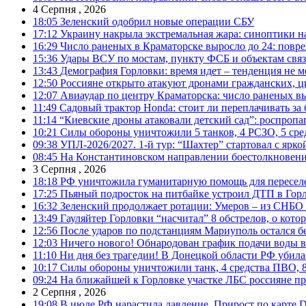
4 Серпня , 2026
18:05
Зеленский одобрил новые операции СБУ
17:12
Украину накрыла экстремальная жара: синоптики н
16:29
Число раненых в Краматорске выросло до 24: повр
15:36
Удары ВСУ по мостам, пункту ФСБ и объектам свя
13:43
Демография Горловки: время идет – тенденция не м
12:50
Россияне открыто атакуют дронами гражданских, ц
12:07
Авиаудар по центру Краматорска: число раненых вы
11:49
Садовый трактор Honda: стоит ли переплачивать за
11:14
“Киевские дроны атаковали детский сад”: роспропаг
10:21
Силы обороны уничтожили 5 танков, 4 РСЗО, 5 средс
09:38
УПЛ-2026/2027. 1-й тур: “Шахтер” стартовал с ярк
08:45
На Константиновском направлении боестолкновени
3 Серпня , 2026
18:18
РФ уничтожила гуманитарную помощь для пересел
17:25
Пьяный подросток на питбайке устроил ДТП в Гор
16:32
Зеленский продолжает ротации: Умеров – из СНБО
13:49
Гауляйтер Горловки “насчитал” 8 обстрелов, о кото
12:56
После ударов по подстанциям Мариуполь остался без
12:03
Ничего нового! Обнародован график подачи воды в
11:10
Ни дня без трагедии! В Донецкой области РФ убила
10:17
Силы обороны уничтожили танк, 4 средства ПВО, 8 Р
09:24
На ближайшей к Горловке участке ЛБС россияне про
2 Серпня , 2026
19:08
В июле РФ нарастила давление. Прирост по карте De