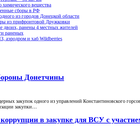
о химического вещества
енные сборы в РФ
одного из городов Донецкой области
дры из прифронтовой Дружковки
е двоих, ранены 4 местных жителей
сти раненых
, аэродром и хаб Wildberries
 обороны Донетчины
дерных закупок одного из управлений Константиновского го
низации закупки…
коррупции в закупке для ВСУ с участие