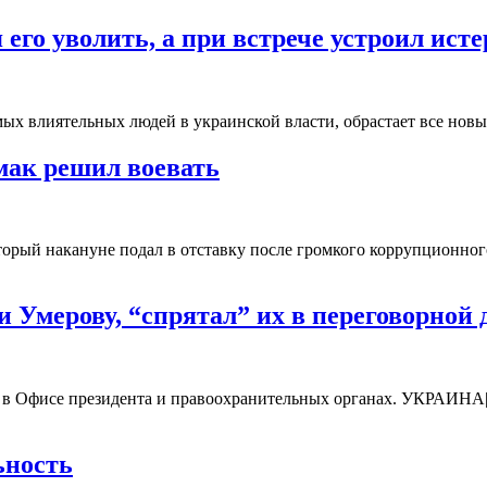
 его уволить, а при встрече устроил ис
самых влиятельных людей в украинской власти, обрастает все 
мак решил воевать
рый накануне подал в отставку после громкого коррупционного 
 и Умерову, “спрятал” их в переговорно
в Офисе президента и правоохранительных органах. УКРАИНА|
ьность