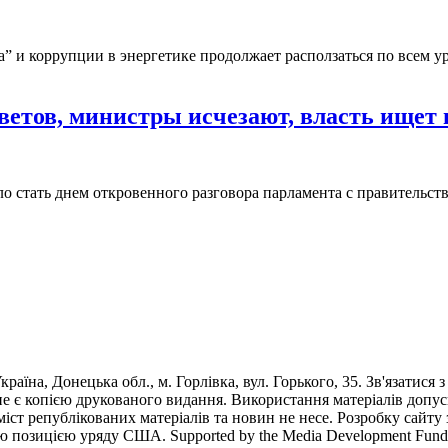
 и коррупции в энергетике продолжает расползаться по всем ур
тветов, министры исчезают, власть ищет 
о стать днем откровенного разговора парламента с правительс
раїна, Донецька обл., м. Горлівка, вул. Горького, 35. Зв'язатися 
е є копією друкованого видання. Використання матеріалів допус
 зміст републікованих матеріалів та новин не несе. Розробку са
ю позицією уряду США. Supported by the Media Development Fund of 