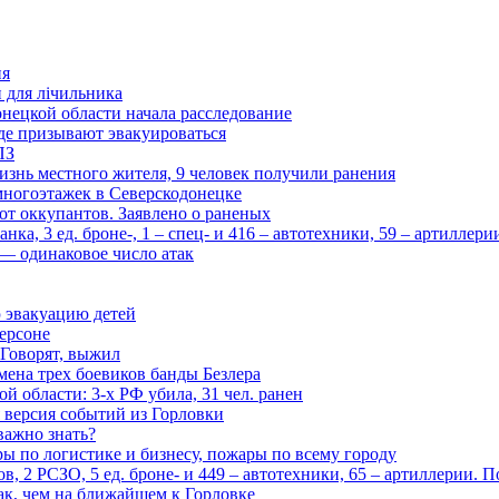
ия
и для лічильника
нецкой области начала расследование
де призывают эвакуироваться
ПЗ
изнь местного жителя, 9 человек получили ранения
многоэтажек в Северскодонецке
 от оккупантов. Заявлено о раненых
ка, 3 ед. броне-, 1 – спец- и 416 – автотехники, 59 – артиллер
— одинаковое число атак
 эвакуацию детей
ерсоне
 Говорят, выжил
мена трех боевиков банды Безлера
 области: 3-х РФ убила, 31 чел. ранен
 версия событий из Горловки
важно знать?
ары по логистике и бизнесу, пожары по всему городу
, 2 РСЗО, 5 ед. броне- и 449 – автотехники, 65 – артиллерии. 
ак, чем на ближайшем к Горловке