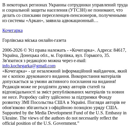
В некоторых регионах Украины сотрудники управлений труда
и социальной защиты населения (УТСЗН) не понимают, что
делать со списками переселенцев-пенсионеров, полученными
из системы «Аркан», заявила адвокационный…
Кочегарка
Горлівська міська онлайн-газета
2006-2026 © Усі права належать - «Кочегарка». Адреса: 84617,
Україна, Донецька обл., м. Горлівка, вул. Горького, 35.
Зв'язатися з редакцією можна через e-mail:
info.kochegarka@gmail.com
«Кочегарка» - це незалежний інформаційний майданчик, який
не є копією друкованого видання. Використання матеріалів
допускається за умови активного посилання на видання!
Редакція може не розділяти думку авторів статей та
відповідальності за зміст републікованих матеріалів та новин
не несе. Розробку сайту здійснено за підтримки Фонду
розвитку ЗМІ Посольства США в Україні. Погляди авторів не
обов'язково збігаються з офіційною позицією уряду США.
Supported by the Media Development Fund of the U.S. Embassy in
Ukraine. The views of the authors do not necessarily reflect the
official position of the U.S. Government.”