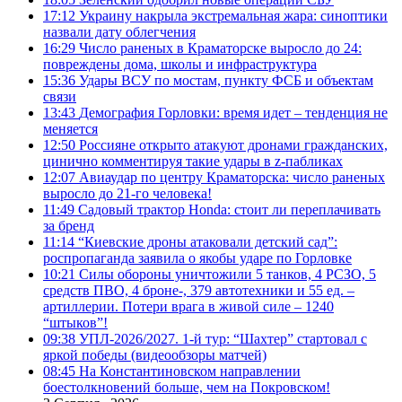
17:12
Украину накрыла экстремальная жара: синоптики
назвали дату облегчения
16:29
Число раненых в Краматорске выросло до 24:
повреждены дома, школы и инфраструктура
15:36
Удары ВСУ по мостам, пункту ФСБ и объектам
связи
13:43
Демография Горловки: время идет – тенденция не
меняется
12:50
Россияне открыто атакуют дронами гражданских,
цинично комментируя такие удары в z-пабликах
12:07
Авиаудар по центру Краматорска: число раненых
выросло до 21-го человека!
11:49
Садовый трактор Honda: стоит ли переплачивать
за бренд
11:14
“Киевские дроны атаковали детский сад”:
роспропаганда заявила о якобы ударе по Горловке
10:21
Силы обороны уничтожили 5 танков, 4 РСЗО, 5
средств ПВО, 4 броне-, 379 автотехники и 55 ед. –
артиллерии. Потери врага в живой силе – 1240
“штыков”!
09:38
УПЛ-2026/2027. 1-й тур: “Шахтер” стартовал с
яркой победы (видеообзоры матчей)
08:45
На Константиновском направлении
боестолкновений больше, чем на Покровском!