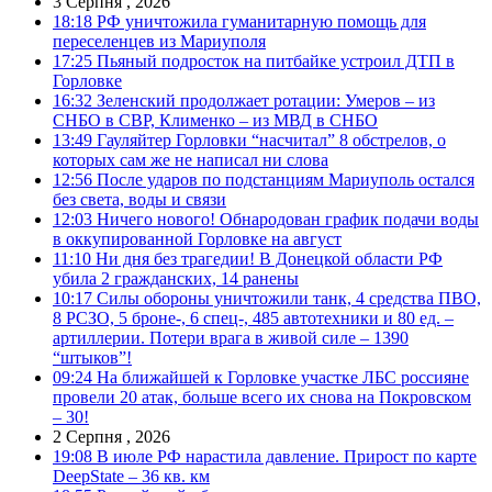
3 Серпня , 2026
18:18
РФ уничтожила гуманитарную помощь для
переселенцев из Мариуполя
17:25
Пьяный подросток на питбайке устроил ДТП в
Горловке
16:32
Зеленский продолжает ротации: Умеров – из
СНБО в СВР, Клименко – из МВД в СНБО
13:49
Гауляйтер Горловки “насчитал” 8 обстрелов, о
которых сам же не написал ни слова
12:56
После ударов по подстанциям Мариуполь остался
без света, воды и связи
12:03
Ничего нового! Обнародован график подачи воды
в оккупированной Горловке на август
11:10
Ни дня без трагедии! В Донецкой области РФ
убила 2 гражданских, 14 ранены
10:17
Силы обороны уничтожили танк, 4 средства ПВО,
8 РСЗО, 5 броне-, 6 спец-, 485 автотехники и 80 ед. –
артиллерии. Потери врага в живой силе – 1390
“штыков”!
09:24
На ближайшей к Горловке участке ЛБС россияне
провели 20 атак, больше всего их снова на Покровском
– 30!
2 Серпня , 2026
19:08
В июле РФ нарастила давление. Прирост по карте
DeepState – 36 кв. км