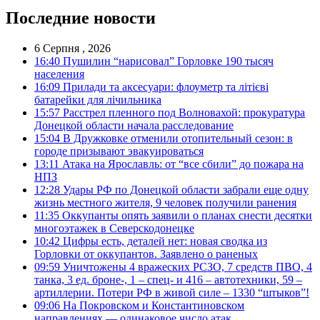
Последние новости
6 Серпня , 2026
16:40
Пушилин “нарисовал” Горловке 190 тысяч
населения
16:09
Прилади та аксесуари: флоуметр та літієві
батарейки для лічильника
15:57
Расстрел пленного под Волновахой: прокуратура
Донецкой области начала расследование
15:04
В Дружковке отменили отопительный сезон: в
городе призывают эвакуироваться
13:11
Атака на Ярославль: от “все сбили” до пожара на
НПЗ
12:28
Удары РФ по Донецкой области забрали еще одну
жизнь местного жителя, 9 человек получили ранения
11:35
Оккупанты опять заявили о планах снести десятки
многоэтажек в Северскодонецке
10:42
Цифры есть, деталей нет: новая сводка из
Горловки от оккупантов. Заявлено о раненых
09:59
Уничтожены 4 вражеских РСЗО, 7 средств ПВО, 4
танка, 3 ед. броне-, 1 – спец- и 416 – автотехники, 59 –
артиллерии. Потери РФ в живой силе – 1330 “штыков”!
09:06
На Покровском и Константиновском
направлениях — одинаковое число атак