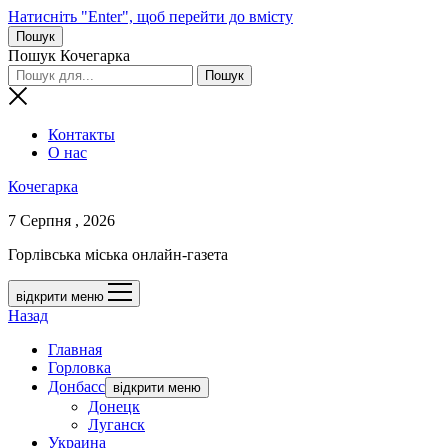
Натисніть "Enter", щоб перейти до вмісту
Пошук
Пошук Кочегарка
Контакты
О нас
Кочегарка
7 Серпня , 2026
Горлівська міська онлайн-газета
відкрити меню
Назад
Главная
Горловка
Донбасс
відкрити меню
Донецк
Луганск
Украина