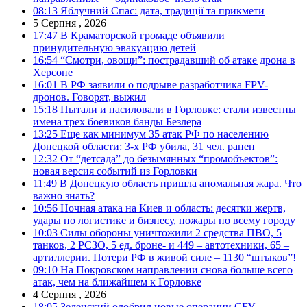
08:13
Яблучний Спас: дата, традиції та прикмети
5 Серпня , 2026
17:47
В Краматорской громаде объявили
принудительную эвакуацию детей
16:54
“Смотри, овощи”: пострадавший об атаке дрона в
Херсоне
16:01
В РФ заявили о подрыве разработчика FPV-
дронов. Говорят, выжил
15:18
Пытали и насиловали в Горловке: стали известны
имена трех боевиков банды Безлера
13:25
Еще как минимум 35 атак РФ по населению
Донецкой области: 3-х РФ убила, 31 чел. ранен
12:32
От “детсада” до безымянных “промобъектов”:
новая версия событий из Горловки
11:49
В Донецкую область пришла аномальная жара. Что
важно знать?
10:56
Ночная атака на Киев и область: десятки жертв,
удары по логистике и бизнесу, пожары по всему городу
10:03
Силы обороны уничтожили 2 средства ПВО, 5
танков, 2 РСЗО, 5 ед. броне- и 449 – автотехники, 65 –
артиллерии. Потери РФ в живой силе – 1130 “штыков”!
09:10
На Покровском направлении снова больше всего
атак, чем на ближайшем к Горловке
4 Серпня , 2026
18:05
Зеленский одобрил новые операции СБУ