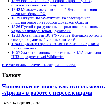
18:55
Российский обстрел спровоцировал утечку
опасного химического вещества
17:42
Молодежь оккупированной Луганщины гонят на
военные сборы в РФ
16:39
Оккупанты замахнулись на “расширение”
площади одного из городов Донецкой области
13:26
Пустой и разрушенный город: появились новые
кадры из прифронтовой Дружковки
12:33
Захватчики из ВС РФ убили в Донецкой области
еще двоих, ранены 4 местных жителей
11:40
Гауляйтер Горловки заявил о 27-ми обстрелах и
шести раненых
10:57
Удары по топливу и логистике: БПЛА атаковали
НПЗ, аэродром и хаб Wildberries
Все материалы по теме "Последние новости"
Толкач
Чиновники не знают, как использовать
«Аркан» в работе с переселенцами
14:59, 14 Березня , 2018