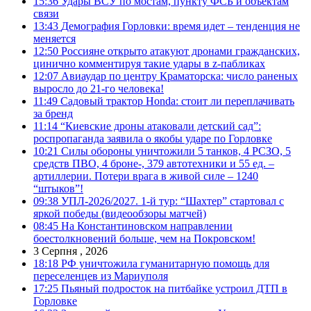
15:36
Удары ВСУ по мостам, пункту ФСБ и объектам
связи
13:43
Демография Горловки: время идет – тенденция не
меняется
12:50
Россияне открыто атакуют дронами гражданских,
цинично комментируя такие удары в z-пабликах
12:07
Авиаудар по центру Краматорска: число раненых
выросло до 21-го человека!
11:49
Садовый трактор Honda: стоит ли переплачивать
за бренд
11:14
“Киевские дроны атаковали детский сад”:
роспропаганда заявила о якобы ударе по Горловке
10:21
Силы обороны уничтожили 5 танков, 4 РСЗО, 5
средств ПВО, 4 броне-, 379 автотехники и 55 ед. –
артиллерии. Потери врага в живой силе – 1240
“штыков”!
09:38
УПЛ-2026/2027. 1-й тур: “Шахтер” стартовал с
яркой победы (видеообзоры матчей)
08:45
На Константиновском направлении
боестолкновений больше, чем на Покровском!
3 Серпня , 2026
18:18
РФ уничтожила гуманитарную помощь для
переселенцев из Мариуполя
17:25
Пьяный подросток на питбайке устроил ДТП в
Горловке