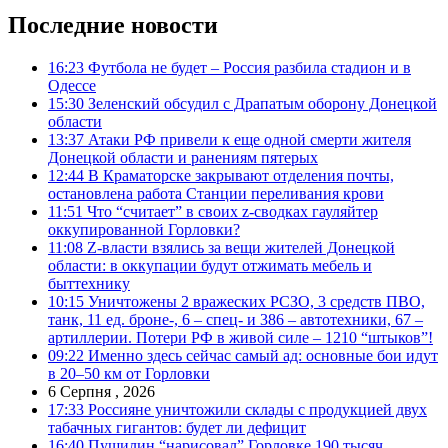
Последние новости
16:23
Футбола не будет – Россия разбила стадион и в
Одессе
15:30
Зеленский обсудил с Драпатым оборону Донецкой
области
13:37
Атаки РФ привели к еще одной смерти жителя
Донецкой области и ранениям пятерых
12:44
В Краматорске закрывают отделения почты,
остановлена работа Станции переливания крови
11:51
Что “считает” в своих z-сводках гауляйтер
оккупированной Горловки?
11:08
Z-власти взялись за вещи жителей Донецкой
области: в оккупации будут отжимать мебель и
быттехнику
10:15
Уничтожены 2 вражеских РСЗО, 3 средств ПВО,
танк, 11 ед. броне-, 6 – спец- и 386 – автотехники, 67 –
артиллерии. Потери РФ в живой силе – 1210 “штыков”!
09:22
Именно здесь сейчас самый ад: основные бои идут
в 20–50 км от Горловки
6 Серпня , 2026
17:33
Россияне уничтожили склады с продукцией двух
табачных гигантов: будет ли дефицит
16:40
Пушилин “нарисовал” Горловке 190 тысяч