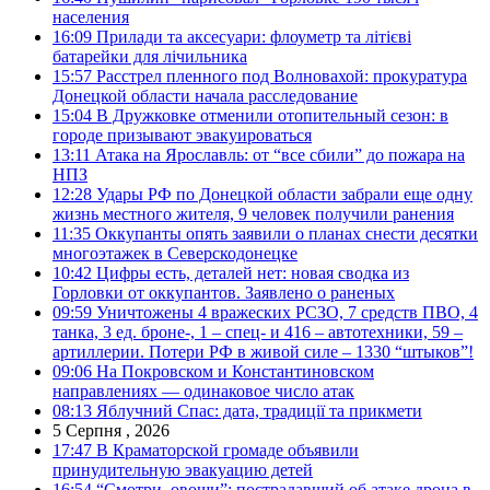
населения
16:09
Прилади та аксесуари: флоуметр та літієві
батарейки для лічильника
15:57
Расстрел пленного под Волновахой: прокуратура
Донецкой области начала расследование
15:04
В Дружковке отменили отопительный сезон: в
городе призывают эвакуироваться
13:11
Атака на Ярославль: от “все сбили” до пожара на
НПЗ
12:28
Удары РФ по Донецкой области забрали еще одну
жизнь местного жителя, 9 человек получили ранения
11:35
Оккупанты опять заявили о планах снести десятки
многоэтажек в Северскодонецке
10:42
Цифры есть, деталей нет: новая сводка из
Горловки от оккупантов. Заявлено о раненых
09:59
Уничтожены 4 вражеских РСЗО, 7 средств ПВО, 4
танка, 3 ед. броне-, 1 – спец- и 416 – автотехники, 59 –
артиллерии. Потери РФ в живой силе – 1330 “штыков”!
09:06
На Покровском и Константиновском
направлениях — одинаковое число атак
08:13
Яблучний Спас: дата, традиції та прикмети
5 Серпня , 2026
17:47
В Краматорской громаде объявили
принудительную эвакуацию детей
16:54
“Смотри, овощи”: пострадавший об атаке дрона в