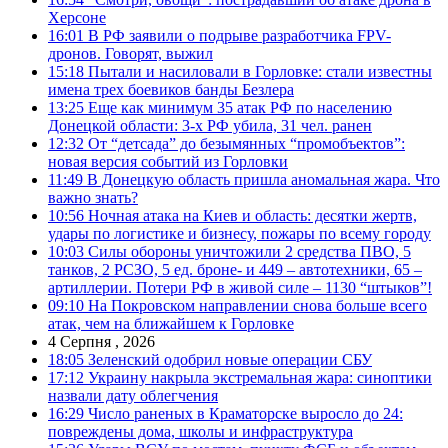
Херсоне
16:01
В РФ заявили о подрыве разработчика FPV-
дронов. Говорят, выжил
15:18
Пытали и насиловали в Горловке: стали известны
имена трех боевиков банды Безлера
13:25
Еще как минимум 35 атак РФ по населению
Донецкой области: 3-х РФ убила, 31 чел. ранен
12:32
От “детсада” до безымянных “промобъектов”:
новая версия событий из Горловки
11:49
В Донецкую область пришла аномальная жара. Что
важно знать?
10:56
Ночная атака на Киев и область: десятки жертв,
удары по логистике и бизнесу, пожары по всему городу
10:03
Силы обороны уничтожили 2 средства ПВО, 5
танков, 2 РСЗО, 5 ед. броне- и 449 – автотехники, 65 –
артиллерии. Потери РФ в живой силе – 1130 “штыков”!
09:10
На Покровском направлении снова больше всего
атак, чем на ближайшем к Горловке
4 Серпня , 2026
18:05
Зеленский одобрил новые операции СБУ
17:12
Украину накрыла экстремальная жара: синоптики
назвали дату облегчения
16:29
Число раненых в Краматорске выросло до 24:
повреждены дома, школы и инфраструктура