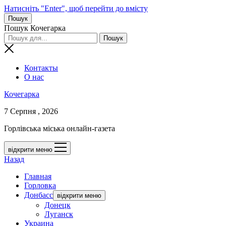
Натисніть "Enter", щоб перейти до вмісту
Пошук
Пошук Кочегарка
Контакты
О нас
Кочегарка
7 Серпня , 2026
Горлівська міська онлайн-газета
відкрити меню
Назад
Главная
Горловка
Донбасс
відкрити меню
Донецк
Луганск
Украина