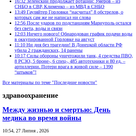
16:32
Зеленский продолжает ротации: Умеров – из
СНБО в СВР, Клименко – из МВД в СНБО
13:49
Гауляйтер Горловки “насчитал” 8 обстрелов, о
которых сам же не написал ни слова
12:56
После ударов по подстанциям Мариуполь остался
без света, воды и связи
12:03
Ничего нового! Обнародован график подачи воды
в оккупированной Горловке на август
11:10
Ни дня без трагедии! В Донецкой области РФ
убила 2 гражданских, 14 ранены
10:17
Силы обороны уничтожили танк, 4 средства ПВО,
8 РСЗО, 5 броне-, 6 спец-, 485 автотехники и 80 ед. –
артиллерии. Потери врага в живой силе – 1390
“штыков”!
Все материалы по теме "Последние новости"
здравоохранение
Между жизнью и смертью: День
медика во время войны
10:54, 27 Липня , 2026