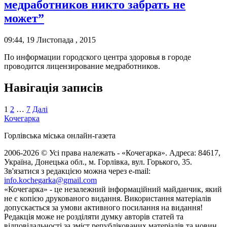
медработников никто забрать не
может”
09:44, 19 Листопада , 2015
По информации городского центра здоровья в городе
проводится лицензирование медработников.
Навігація записів
1
2
…
7
Далі
Кочегарка
Горлівська міська онлайн-газета
2006-2026 © Усі права належать - «Кочегарка». Адреса: 84617,
Україна, Донецька обл., м. Горлівка, вул. Горького, 35.
Зв'язатися з редакцією можна через e-mail:
info.kochegarka@gmail.com
«Кочегарка» - це незалежний інформаційний майданчик, який
не є копією друкованого видання. Використання матеріалів
допускається за умови активного посилання на видання!
Редакція може не розділяти думку авторів статей та
відповідальності за зміст републікованих матеріалів та новин