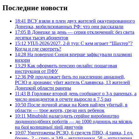
Последние новости
18:41
ВСУ взяли в плен двух жителей оккупированного
Донецка, мобилизованных РФ: что они рассказали
17:05
В Донецке за день — серия отключений: без света
десятки тысяч абонентов
15:12
УПЛ-2026/2027. 2-й тур: С кем играет “Шахтер”?
Когда и где смотреть?
14:28
На поверхні Сонця вперше зафіксували плазмові
вихори
13:29
Как оформить пенсию онлайн: пошаговая
инструкция от ПФУ
12:36
РФ продолжает бить по населению авиацией,
РСЗО и дронами: убит житель Славянска, 13 жителей
Донецкой области ранены
11:43
В Горловке второй день сообщают о 3-х раненых, а
число инцидентов в отчете выросло в 7,5 раз
10:50
После ночной атаки на Киев найден убитый, в
области — трое жертв, среди них ребенок
10:11
Mitsubishi налагодить серійне виробництво
людиноподібних роботів — до 1000 одиниць на місяць
на базі колишньої лінії двигунів
10:07
Уничтожены РСЗО, 6 средств ПВО, 4 танка, 1 ед.
броне-, 2 – спец- и 349 – автотехники, 58 – артиллерии.