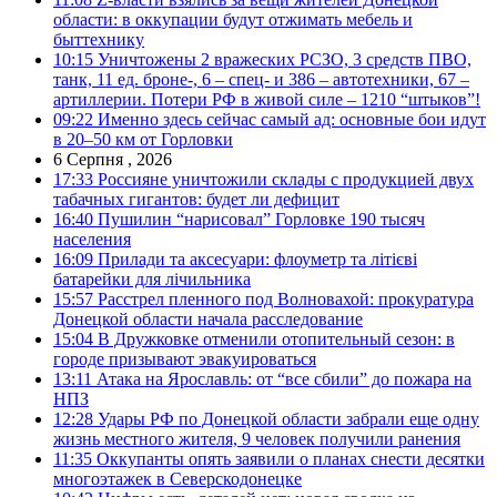
области: в оккупации будут отжимать мебель и
быттехнику
10:15
Уничтожены 2 вражеских РСЗО, 3 средств ПВО,
танк, 11 ед. броне-, 6 – спец- и 386 – автотехники, 67 –
артиллерии. Потери РФ в живой силе – 1210 “штыков”!
09:22
Именно здесь сейчас самый ад: основные бои идут
в 20–50 км от Горловки
6 Серпня , 2026
17:33
Россияне уничтожили склады с продукцией двух
табачных гигантов: будет ли дефицит
16:40
Пушилин “нарисовал” Горловке 190 тысяч
населения
16:09
Прилади та аксесуари: флоуметр та літієві
батарейки для лічильника
15:57
Расстрел пленного под Волновахой: прокуратура
Донецкой области начала расследование
15:04
В Дружковке отменили отопительный сезон: в
городе призывают эвакуироваться
13:11
Атака на Ярославль: от “все сбили” до пожара на
НПЗ
12:28
Удары РФ по Донецкой области забрали еще одну
жизнь местного жителя, 9 человек получили ранения
11:35
Оккупанты опять заявили о планах снести десятки
многоэтажек в Северскодонецке