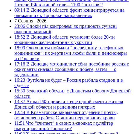
Потери РФ в живой силе – 1190 “штыков”!
09:14
В Донецкой области фронт концентрируется на
ближайших к Горловке направлениях
7 Серпня , 2026
23:06
Спокій під контролем: як працюють сучасні
охоронні компанії
18:52
В Донецкой области установят более 20-ти
мобильных железобетонных укрытий
18:09
Оккупанты поймали “посредницу телефонных
мошенников”: их жертвами якобы были и пенсионеры
из Горловки
17:16
В Донецке мотоциклист сбил пособника россиян:
оккупанты сначала сообщали о побеге, затем — о
задержании
16:23
Футбола не будет – Россия разбила стадион и в
Одессе
15:30
Зеленский обсудил с Драпатым оборону Донецкой
области
13:37
Атаки РФ привели к еще одной смерти жителя
Донецкой области и ранениям пятерых
12:44
В Краматорске закрывают отделения почты,
остановлена работа Станции переливания крови
11:51
Что “считает” в своих z-сводках гауляйтер
оккупированной Горловки?
11:08
Z-власти взялись за вещи жителей Донецкой