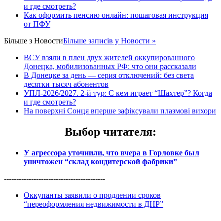
и где смотреть?
Как оформить пенсию онлайн: пошаговая инструкция
от ПФУ
Більше з
Новости
Більше записів у Новости »
ВСУ взяли в плен двух жителей оккупированного
Донецка, мобилизованных РФ: что они рассказали
В Донецке за день — серия отключений: без света
десятки тысяч абонентов
УПЛ-2026/2027. 2-й тур: С кем играет “Шахтер”? Когда
и где смотреть?
На поверхні Сонця вперше зафіксували плазмові вихори
Выбор читателя
:
У агрессора уточнили, что вчера в Горловке был
уничтожен “склад кондитерской фабрики”
-----------------------------------------
Оккупанты заявили о продлении сроков
“переоформления недвижимости в ДНР”
------------------------------------------