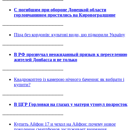
С погибшим при обороне Донецкой области
горловчанином простились на Кировоградщине
------------------------------------------
Піца без кордонів: культові види, що підкорили Україну
------------------------------------------
В РФ прозвучал неожиданный призыв к переселению
жителей Донбасса и не только
------------------------------------------
Квадрокоптер із камерою нічного бачення: як вибрати і
купити?
------------------------------------------
В ЦГР Горловки на глазах у матери утонул подросток
------------------------------------------
Купить Айфон 17 и чехол на Айфон: почему новое
поколение смартфонов заслуживает внимания