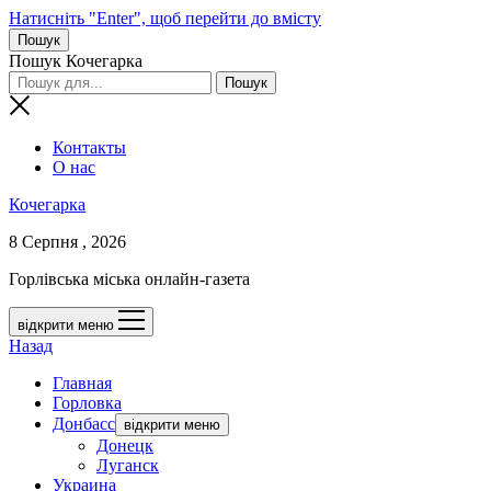
Натисніть "Enter", щоб перейти до вмісту
Пошук
Пошук Кочегарка
Контакты
О нас
Кочегарка
8 Серпня , 2026
Горлівська міська онлайн-газета
відкрити меню
Назад
Главная
Горловка
Донбасс
відкрити меню
Донецк
Луганск
Украина