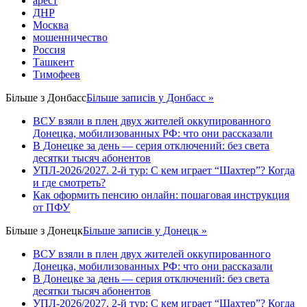
арест
ДНР
Москва
мошенничество
Россия
Ташкент
Тимофеев
Більше з
Донбасс
Більше записів у Донбасс »
ВСУ взяли в плен двух жителей оккупированного
Донецка, мобилизованных РФ: что они рассказали
В Донецке за день — серия отключений: без света
десятки тысяч абонентов
УПЛ-2026/2027. 2-й тур: С кем играет “Шахтер”? Когда
и где смотреть?
Как оформить пенсию онлайн: пошаговая инструкция
от ПФУ
Більше з
Донецк
Більше записів у Донецк »
ВСУ взяли в плен двух жителей оккупированного
Донецка, мобилизованных РФ: что они рассказали
В Донецке за день — серия отключений: без света
десятки тысяч абонентов
УПЛ-2026/2027. 2-й тур: С кем играет “Шахтер”? Когда