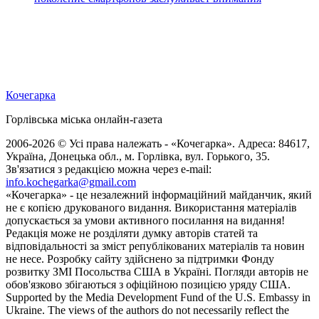
Кочегарка
Горлівська міська онлайн-газета
2006-2026 © Усі права належать - «Кочегарка». Адреса: 84617,
Україна, Донецька обл., м. Горлівка, вул. Горького, 35.
Зв'язатися з редакцією можна через e-mail:
info.kochegarka@gmail.com
«Кочегарка» - це незалежний інформаційний майданчик, який
не є копією друкованого видання. Використання матеріалів
допускається за умови активного посилання на видання!
Редакція може не розділяти думку авторів статей та
відповідальності за зміст републікованих матеріалів та новин
не несе. Розробку сайту здійснено за підтримки Фонду
розвитку ЗМІ Посольства США в Україні. Погляди авторів не
обов'язково збігаються з офіційною позицією уряду США.
Supported by the Media Development Fund of the U.S. Embassy in
Ukraine. The views of the authors do not necessarily reflect the