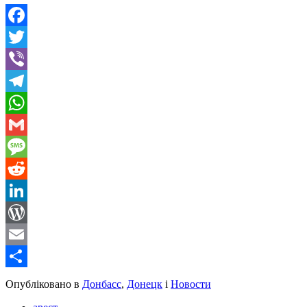
Facebook
Twitter
Viber
Telegram
WhatsApp
Gmail
Message
Reddit
LinkedIn
WordPress
Email
Share
Опубліковано в
Донбасс
,
Донецк
і
Новости