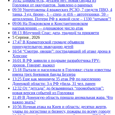
10:42
Цифры есть, деталей нет: новая сводка из
Горловки от оккупантов. Заявлено о раненых
09:59
Уничтожены 4 вражеских РСЗО, 7 средств ПВО, 4
танка, 3 ед. броне-, 1 – спец- и 416 – автотехники, 59 –
артиллерии. Потери РФ в живой силе – 1330 “штыков”!
09:06
На Покровском и Константиновском
направлениях — одинаковое число атак
08:13
Яблучний Спас: дата, традиції та прикмети
5 Серпня , 2026
17:47
В Краматорской громаде объявили
принудительную эвакуацию детей
16:54
“Смотри, овощи”: пострадавший об атаке дрона в
Херсоне
16:01
В РФ заявили о подрыве разработчика FPV-
дронов. Говорят, выжил
15:18
Пытали и насиловали в Горловке: стали известны
имена трех боевиков банды Безлера
13:25
Еще как минимум 35 атак РФ по населению
Донецкой области: 3-х РФ убила, 31 чел. ранен
12:32
От “детсада” до безымянных “промобъектов”:
новая версия событий из Горловки
11:49
В Донецкую область пришла аномальная жара. Что
важно знать?
10:56
Ночная атака на Киев и область: десятки жертв,
удары по логистике и бизнесу, пожары по всему городу