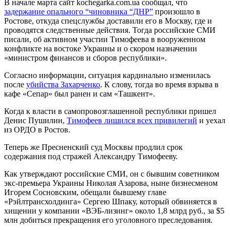
В начале марта сайт kochegarka.com.ua сообщал, что
задержание опального “чиновника “ДНР”
произошло в
Ростове, откуда спецслужбы доставили его в Москву, где и
проводятся следственные действия. Тогда российские СМИ
писали, об активном участии Тимофеева в вооруженном
конфликте на востоке Украины и о скором назначении
«министром финансов и сборов республики».
Согласно информации, ситуация кардинально изменилась
после
убийства Захарченко
. К слову, тогда во время взрыва в
кафе «Сепар» был ранен и сам «Ташкент».
Когда к власти в самопровозглашенной республики пришел
Денис Пушилин,
Тимофеев лишился всех привилегий
и уехал
из ОРДО в Ростов.
Теперь же Пресненский суд Москвы продлил срок
содержания под стражей Александру Тимофееву.
Как утверждают российские СМИ, он с бывшим советником
экс-премьера Украины Николая Азарова, ныне бизнесменом
Игорем Сосновским, обещали бывшему главе
«Рэйлтрансхолдинга» Сергею Шпаку, который обвиняется в
хищении у компании «ВЭБ-лизинг» около 1,8 млрд руб., за $5
млн добиться прекращения его уголовного преследования.