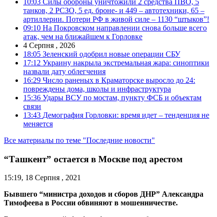
10:03
Силы обороны уничтожили 2 средства ПВО, 5
танков, 2 РСЗО, 5 ед. броне- и 449 – автотехники, 65 –
артиллерии. Потери РФ в живой силе – 1130 “штыков”!
09:10
На Покровском направлении снова больше всего
атак, чем на ближайшем к Горловке
4 Серпня , 2026
18:05
Зеленский одобрил новые операции СБУ
17:12
Украину накрыла экстремальная жара: синоптики
назвали дату облегчения
16:29
Число раненых в Краматорске выросло до 24:
повреждены дома, школы и инфраструктура
15:36
Удары ВСУ по мостам, пункту ФСБ и объектам
связи
13:43
Демография Горловки: время идет – тенденция не
меняется
Все материалы по теме "Последние новости"
“Ташкент” остается в Москве под арестом
15:19, 18 Серпня , 2021
Бывшего “министра доходов и сборов ДНР” Александра
Тимофеева в России обвиняют в мошенничестве.