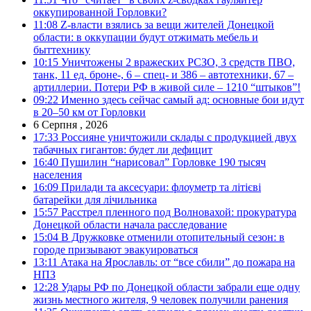
оккупированной Горловки?
11:08
Z-власти взялись за вещи жителей Донецкой
области: в оккупации будут отжимать мебель и
быттехнику
10:15
Уничтожены 2 вражеских РСЗО, 3 средств ПВО,
танк, 11 ед. броне-, 6 – спец- и 386 – автотехники, 67 –
артиллерии. Потери РФ в живой силе – 1210 “штыков”!
09:22
Именно здесь сейчас самый ад: основные бои идут
в 20–50 км от Горловки
6 Серпня , 2026
17:33
Россияне уничтожили склады с продукцией двух
табачных гигантов: будет ли дефицит
16:40
Пушилин “нарисовал” Горловке 190 тысяч
населения
16:09
Прилади та аксесуари: флоуметр та літієві
батарейки для лічильника
15:57
Расстрел пленного под Волновахой: прокуратура
Донецкой области начала расследование
15:04
В Дружковке отменили отопительный сезон: в
городе призывают эвакуироваться
13:11
Атака на Ярославль: от “все сбили” до пожара на
НПЗ
12:28
Удары РФ по Донецкой области забрали еще одну
жизнь местного жителя, 9 человек получили ранения