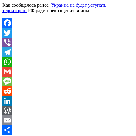
Как сообщалось ранее,
Украина не будет уступать
территории
РФ ради прекращения войны.
Facebook
Twitter
Viber
Telegram
WhatsApp
Gmail
Message
Reddit
LinkedIn
WordPress
Email