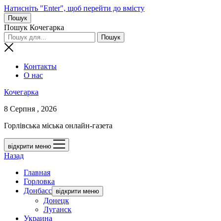
Натисніть "Enter", щоб перейти до вмісту
Пошук
Пошук Кочегарка
Контакты
О нас
Кочегарка
8 Серпня , 2026
Горлівська міська онлайн-газета
відкрити меню
Назад
Главная
Горловка
Донбасс
відкрити меню
Донецк
Луганск
Украина