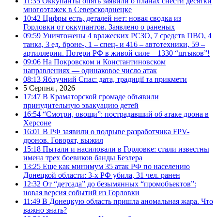
11:35
Оккупанты опять заявили о планах снести десятки
многоэтажек в Северскодонецке
10:42
Цифры есть, деталей нет: новая сводка из
Горловки от оккупантов. Заявлено о раненых
09:59
Уничтожены 4 вражеских РСЗО, 7 средств ПВО, 4
танка, 3 ед. броне-, 1 – спец- и 416 – автотехники, 59 –
артиллерии. Потери РФ в живой силе – 1330 “штыков”!
09:06
На Покровском и Константиновском
направлениях — одинаковое число атак
08:13
Яблучний Спас: дата, традиції та прикмети
5 Серпня , 2026
17:47
В Краматорской громаде объявили
принудительную эвакуацию детей
16:54
“Смотри, овощи”: пострадавший об атаке дрона в
Херсоне
16:01
В РФ заявили о подрыве разработчика FPV-
дронов. Говорят, выжил
15:18
Пытали и насиловали в Горловке: стали известны
имена трех боевиков банды Безлера
13:25
Еще как минимум 35 атак РФ по населению
Донецкой области: 3-х РФ убила, 31 чел. ранен
12:32
От “детсада” до безымянных “промобъектов”:
новая версия событий из Горловки
11:49
В Донецкую область пришла аномальная жара. Что
важно знать?