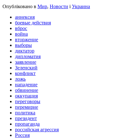
Share
Опубліковано в
Мир
,
Новости
і
Украина
аннексия
боевые действия
вброс
война
вторжение
выборы
диктатор
дипломатия
заявление
Зеленский
конфликт
ложь
нападение
обвинение
оккупация
переговоры
перемирие
политика
президент
пропаганда
российская агрессия
Россия