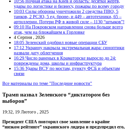
10:56
Ночная атака на Киев и область: десятки жертв,
удары по логистике и бизнесу, пожары по всему городу
10:03
Силы обороны уничтожили 2 средства ПВО, 5
танков, 2 РСЗО, 5 ед. броне- и 449 – автотехники, 65 –
артиллерии. Потери РФ в живой силе – 1130 “штыков”!
09:10
На Покровском направлении снова больше всего
атак, чем на ближайшем к Горловке
4 Серпня , 2026
18:05
Зеленский одобрил новые операции СБУ
17:12
Украину накрыла экстремальная жара: синоптики
назвали дату облегчения
16:29
Число раненых в Краматорске выросло до 24:
повреждены дома, школы и инфраструктура
15:36
Удары ВСУ по мостам, пункту ФСБ и объектам
связи
Все материалы по теме "Последние новости"
Трамп назвал Зеленского “диктатором без
выборов”
19:32, 19 Лютого , 2025
Президент США повторил свое заявление о крайне
“низком рейтинге” украинского лидера и предупредил его,