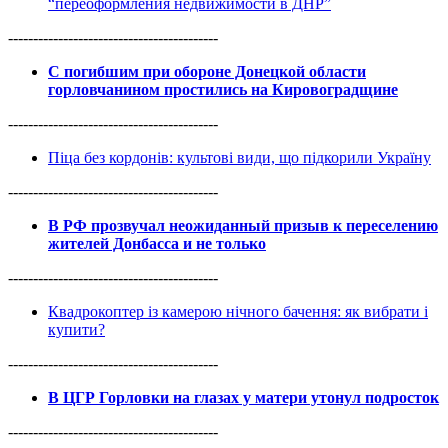
“переоформления недвижимости в ДНР”
------------------------------------------
С погибшим при обороне Донецкой области
горловчанином простились на Кировоградщине
------------------------------------------
Піца без кордонів: культові види, що підкорили Україну
------------------------------------------
В РФ прозвучал неожиданный призыв к переселению
жителей Донбасса и не только
------------------------------------------
Квадрокоптер із камерою нічного бачення: як вибрати і
купити?
------------------------------------------
В ЦГР Горловки на глазах у матери утонул подросток
------------------------------------------