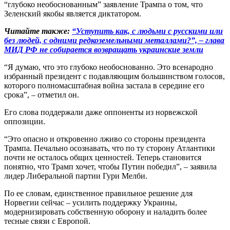
“глубоко необоснованным” заявление Трампа о том, что
Зеленский якобы является диктатором.
Читайте также:
“Уступить как, с людьми с русскими или
без людей, с одними редкоземельными металлами?”, – глава
МИД РФ не собирается возвращать украинские земли
“Я думаю, что это глубоко необоснованно. Это всенародно
избранный президент с подавляющим большинством голосов,
которого полномасштабная война застала в середине его
срока”, – отметил он.
Его слова поддержали даже оппоненты из норвежской
оппозиции.
“Это опасно и откровенно лживо со стороны президента
Трампа. Печально осознавать, что по ту сторону Атлантики
почти не осталось общих ценностей. Теперь становится
понятно, что Трамп хочет, чтобы Путин победил”, – заявила
лидер Либеральной партии Гури Мелби.
По ее словам, единственное правильное решение для
Норвегии сейчас – усилить поддержку Украины,
модернизировать собственную оборону и наладить более
тесные связи с Европой.