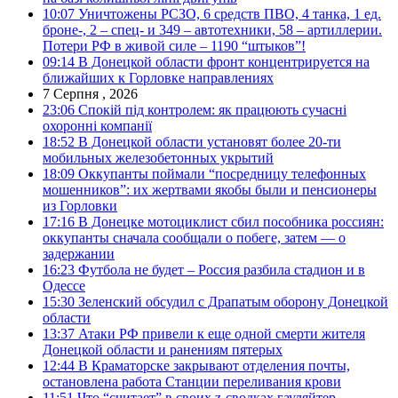
10:07
Уничтожены РСЗО, 6 средств ПВО, 4 танка, 1 ед.
броне-, 2 – спец- и 349 – автотехники, 58 – артиллерии.
Потери РФ в живой силе – 1190 “штыков”!
09:14
В Донецкой области фронт концентрируется на
ближайших к Горловке направлениях
7 Серпня , 2026
23:06
Спокій під контролем: як працюють сучасні
охоронні компанії
18:52
В Донецкой области установят более 20-ти
мобильных железобетонных укрытий
18:09
Оккупанты поймали “посредницу телефонных
мошенников”: их жертвами якобы были и пенсионеры
из Горловки
17:16
В Донецке мотоциклист сбил пособника россиян:
оккупанты сначала сообщали о побеге, затем — о
задержании
16:23
Футбола не будет – Россия разбила стадион и в
Одессе
15:30
Зеленский обсудил с Драпатым оборону Донецкой
области
13:37
Атаки РФ привели к еще одной смерти жителя
Донецкой области и ранениям пятерых
12:44
В Краматорске закрывают отделения почты,
остановлена работа Станции переливания крови
11:51
Что “считает” в своих z-сводках гауляйтер