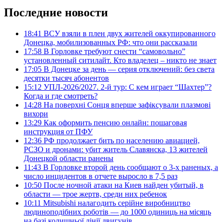
Последние новости
18:41
ВСУ взяли в плен двух жителей оккупированного
Донецка, мобилизованных РФ: что они рассказали
17:58
В Горловке требуют снести “самовольно”
установленный ситилайт. Кто владелец – никто не знает
17:05
В Донецке за день — серия отключений: без света
десятки тысяч абонентов
15:12
УПЛ-2026/2027. 2-й тур: С кем играет “Шахтер”?
Когда и где смотреть?
14:28
На поверхні Сонця вперше зафіксували плазмові
вихори
13:29
Как оформить пенсию онлайн: пошаговая
инструкция от ПФУ
12:36
РФ продолжает бить по населению авиацией,
РСЗО и дронами: убит житель Славянска, 13 жителей
Донецкой области ранены
11:43
В Горловке второй день сообщают о 3-х раненых, а
число инцидентов в отчете выросло в 7,5 раз
10:50
После ночной атаки на Киев найден убитый, в
области — трое жертв, среди них ребенок
10:11
Mitsubishi налагодить серійне виробництво
людиноподібних роботів — до 1000 одиниць на місяць
на базі колишньої лінії двигунів