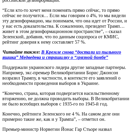
российской дезинформации.
“Если кто-то хочет меня поменять прямо сейчас, то прямо
сейчас не получится… Если мы говорим о 4%, то мы видели
эту дезинформацию, мы понимаем, что она идет от России, и
у нас есть доказательства. К сожалению, президент Трамп…
живет в этом дезинформационном пространстве”, – сказал
Зеленский, добавив, что по данным соцопроса от КМИС,
рейтинг доверия к нему составляет 57 %.
Читайте также:
В Кремле снова “достали из пыльного
ящика” Медведева и страшилку о “грязной бомбе”
Поддержали украинского лидера другие западные партнеры.
Например, экс-премьер Великобритании Борис Джонсон
возразил Трампу, в частности, в контексте его заявлений о
необходимости проведения выборов в Украине.
“Конечно, страна, которая подвергается насильственному
вторжению, не должна проводить выборы. В Великобритании
не было всеобщих выборов с 1935-го по 1945-й год.
Конечно, рейтинги Зеленского не 4 %. На самом деле они
примерно такие же, как и у Трампа”, – отметил он.
Премьер-министр Норвегии Йонас Гар Стьоре назвал