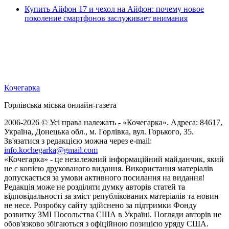
Купить Айфон 17 и чехол на Айфон: почему новое
поколение смартфонов заслуживает внимания
Кочегарка
Горлівська міська онлайн-газета
2006-2026 © Усі права належать - «Кочегарка». Адреса: 84617,
Україна, Донецька обл., м. Горлівка, вул. Горького, 35.
Зв'язатися з редакцією можна через e-mail:
info.kochegarka@gmail.com
«Кочегарка» - це незалежний інформаційний майданчик, який
не є копією друкованого видання. Використання матеріалів
допускається за умови активного посилання на видання!
Редакція може не розділяти думку авторів статей та
відповідальності за зміст републікованих матеріалів та новин
не несе. Розробку сайту здійснено за підтримки Фонду
розвитку ЗМІ Посольства США в Україні. Погляди авторів не
обов'язково збігаються з офіційною позицією уряду США.