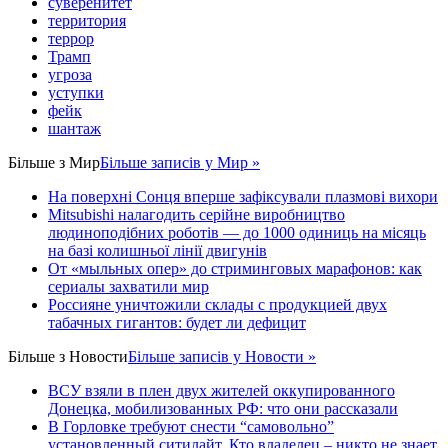
суверенитет
территория
террор
Трамп
угроза
уступки
фейк
шантаж
Більше з
Мир
Більше записів у Мир »
На поверхні Сонця вперше зафіксували плазмові вихори
Mitsubishi налагодить серійне виробництво
людиноподібних роботів — до 1000 одиниць на місяць
на базі колишньої лінії двигунів
От «мыльных опер» до стриминговых марафонов: как
сериалы захватили мир
Россияне уничтожили склады с продукцией двух
табачных гигантов: будет ли дефицит
Більше з
Новости
Більше записів у Новости »
ВСУ взяли в плен двух жителей оккупированного
Донецка, мобилизованных РФ: что они рассказали
В Горловке требуют снести “самовольно”
установленный ситилайт. Кто владелец – никто не знает