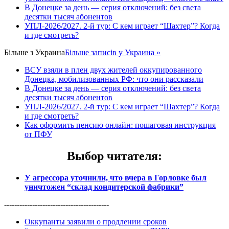
В Донецке за день — серия отключений: без света
десятки тысяч абонентов
УПЛ-2026/2027. 2-й тур: С кем играет “Шахтер”? Когда
и где смотреть?
Більше з
Украина
Більше записів у Украина »
ВСУ взяли в плен двух жителей оккупированного
Донецка, мобилизованных РФ: что они рассказали
В Донецке за день — серия отключений: без света
десятки тысяч абонентов
УПЛ-2026/2027. 2-й тур: С кем играет “Шахтер”? Когда
и где смотреть?
Как оформить пенсию онлайн: пошаговая инструкция
от ПФУ
Выбор читателя
:
У агрессора уточнили, что вчера в Горловке был
уничтожен “склад кондитерской фабрики”
-----------------------------------------
Оккупанты заявили о продлении сроков