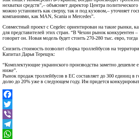
нехватки средств”,– объясняет директор Центра политического
можно установить как сверху, так и под кузовом,– уточняет г
компаниями, как MAN, Scania и Mercedes”.
Совместный проект с Cegelec ориентирован на такие рынки, к
для представителей этих стран. “В Чехии рынок конкурентен –
говорит он. Новая модель будет стоить 270-280 тыс. евро, тогд
Снизить стоимость позволит сборка троллейбусов на территори
Капитал Дарья Терещук:
“Комплектующие украинского производства заметно дешевле ев
ниже”.
Рынок продаж троллейбусов в ЕС составляет до 300 единиц в го
долю до 20% уже в следующем году. Им придется конкурировать 
Facebook
Twitter
Viber
Telegram