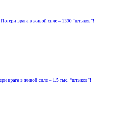
. Потери врага в живой силе – 1390 “штыков”!
ри врага в живой силе – 1,5 тыс. “штыков”!