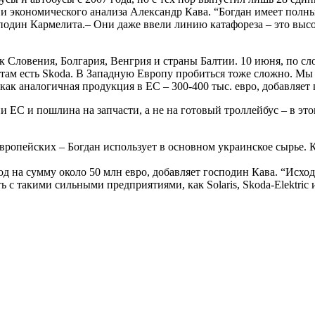
 и экономического анализа Александр Кава. “Богдан имеет полны
осподин Кармелита.– Они даже ввели линию катафореза – это вы
ак Словения, Болгария, Венгрия и страны Балтии. 10 июня, по 
 там есть Skoda. В Западную Европу пробиться тоже сложно. Мы 
а как аналогичная продукция в ЕС – 300-400 тыс. евро, добавляе
и ЕС и пошлина на запчасти, а не на готовый троллейбус – в эт
ропейских – Богдан использует в основном украинское сырье. К
д на сумму около 50 млн евро, добавляет господин Кава. “Исход
с такими сильными предприятиями, как Solaris, Skoda-Elektric 