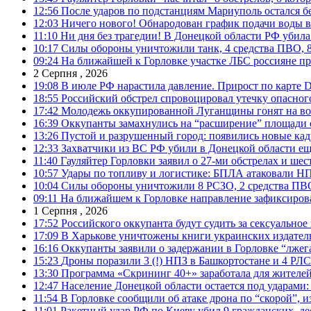
12:56
После ударов по подстанциям Мариуполь остался без
12:03
Ничего нового! Обнародован график подачи воды в
11:10
Ни дня без трагедии! В Донецкой области РФ убила
10:17
Силы обороны уничтожили танк, 4 средства ПВО, 8 Р
09:24
На ближайшей к Горловке участке ЛБС россияне про
2 Серпня , 2026
19:08
В июле РФ нарастила давление. Прирост по карте De
18:55
Российский обстрел спровоцировал утечку опасног
17:42
Молодежь оккупированной Луганщины гонят на во
16:39
Оккупанты замахнулись на “расширение” площади 
13:26
Пустой и разрушенный город: появились новые ка
12:33
Захватчики из ВС РФ убили в Донецкой области ещ
11:40
Гауляйтер Горловки заявил о 27-ми обстрелах и ше
10:57
Удары по топливу и логистике: БПЛА атаковали НПЗ
10:04
Силы обороны уничтожили 8 РСЗО, 2 средства ПВО, 1
09:11
На ближайшем к Горловке направление зафиксиров
1 Серпня , 2026
17:52
Российского оккупанта будут судить за сексуальное
17:09
В Харькове уничтожены книги украинских издатель
16:16
Оккупанты заявили о задержании в Горловке “лже
15:23
Дроны поразили 3 (!) НПЗ в Башкортостане и 4 РЛС
13:30
Программа «Скрининг 40+» заработала для жителе
12:47
Население Донецкой области остается под ударами
11:54
В Горловке сообщили об атаке дрона по “скорой”, и
11:01
Ракетный удар РФ по Киеву убил 9 гражданских, д