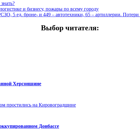
 знать?
 логистике и бизнесу, пожары по всему городу
ЗО, 5 ед. броне- и 449 – автотехники, 65 – артиллерии. Потери
Выбор читателя
:
ванной Херсонщине
ом простились на Кировоградщине
 оккупированном Донбассе