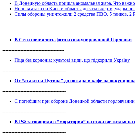
В Донецкую область пришла аномальная жара. Что важно
Ночная атака на Киев и область: десятки жертв, удары по
Силы обороны уничтожили 2 средства ПВО, 5 танков, 2 РС
В Сети появились фото из оккупированной Горловки
-----------------------------------------
Піца без кордонів: культові види, що підкорили Україну
------------------------------------------
От “атаки на Путина” до пожара в кафе на оккупиро
------------------------------------------
С погибшим при обороне Донецкой области горловчанин
------------------------------------------
В РФ заговорили о “моратории” на отжатие жилья на
------------------------------------------