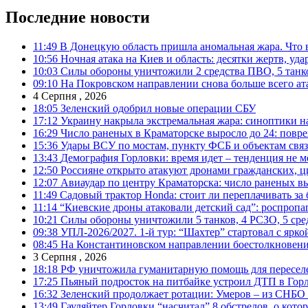
Последние новости
11:49
В Донецкую область пришла аномальная жара. Что 
10:56
Ночная атака на Киев и область: десятки жертв, уд
10:03
Силы обороны уничтожили 2 средства ПВО, 5 танков
09:10
На Покровском направлении снова больше всего ат
4 Серпня , 2026
18:05
Зеленский одобрил новые операции СБУ
17:12
Украину накрыла экстремальная жара: синоптики н
16:29
Число раненых в Краматорске выросло до 24: повр
15:36
Удары ВСУ по мостам, пункту ФСБ и объектам свя
13:43
Демография Горловки: время идет – тенденция не м
12:50
Россияне открыто атакуют дронами гражданских, ц
12:07
Авиаудар по центру Краматорска: число раненых вы
11:49
Садовый трактор Honda: стоит ли переплачивать за
11:14
“Киевские дроны атаковали детский сад”: роспропаг
10:21
Силы обороны уничтожили 5 танков, 4 РСЗО, 5 средс
09:38
УПЛ-2026/2027. 1-й тур: “Шахтер” стартовал с ярк
08:45
На Константиновском направлении боестолкновени
3 Серпня , 2026
18:18
РФ уничтожила гуманитарную помощь для пересел
17:25
Пьяный подросток на питбайке устроил ДТП в Гор
16:32
Зеленский продолжает ротации: Умеров – из СНБО
13:49
Гауляйтер Горловки “насчитал” 8 обстрелов, о кото