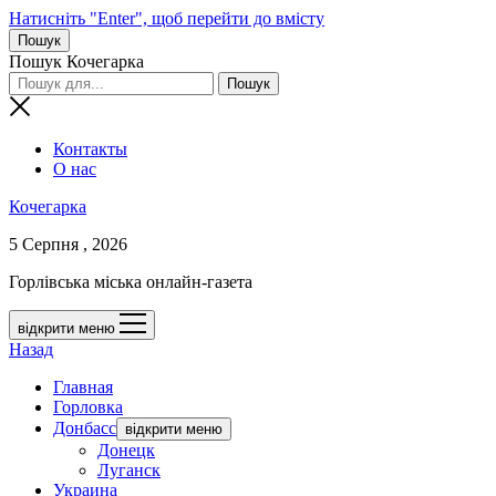
Натисніть "Enter", щоб перейти до вмісту
Пошук
Пошук Кочегарка
Контакты
О нас
Кочегарка
5 Серпня , 2026
Горлівська міська онлайн-газета
відкрити меню
Назад
Главная
Горловка
Донбасс
відкрити меню
Донецк
Луганск
Украина