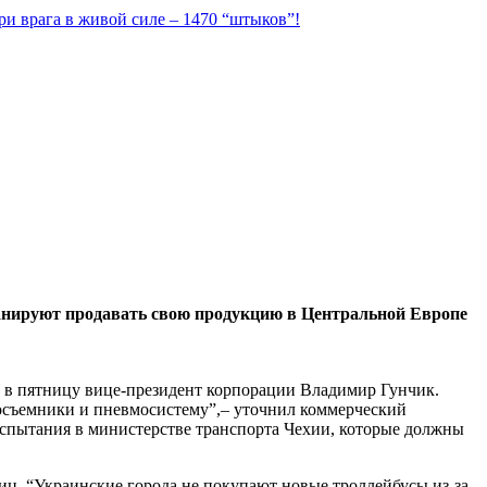
ри врага в живой силе – 1470 “штыков”!
планируют продавать свою продукцию в Центральной Европе
л в пятницу вице-президент корпорации Владимир Гунчик.
окосъемники и пневмосистему”,– уточнил коммерческий
 испытания в министерстве транспорта Чехии, которые должны
иц. “Украинские города не покупают новые троллейбусы из-за