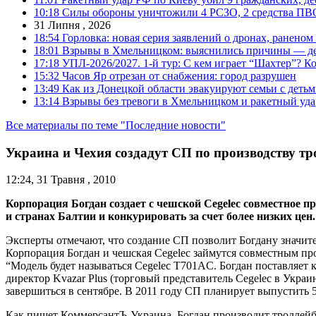
10:18
Силы обороны уничтожили 4 РСЗО, 2 средства ПВО, 4
31 Липня , 2026
18:54
Горловка: новая серия заявлений о дронах, ранено
18:01
Взрывы в Хмельницком: выяснились причины — дет
17:18
УПЛ-2026/2027. 1-й тур: С кем играет “Шахтер”? Ко
15:32
Часов Яр отрезан от снабжения: город разрушен
13:49
Как из Донецкой области эвакуируют семьи с деть
13:14
Взрывы без тревоги в Хмельницком и ракетный уда
Все материалы по теме "Последние новости"
Украина и Чехия создадут СП по производству тр
12:24, 31 Травня , 2010
Корпорация Богдан создает с чешской Cegelec совместное 
и странах Балтии и конкурировать за счет более низких цен.
Эксперты отмечают, что создание СП позволит Богдану значит
Корпорация Богдан и чешская Cegelec займутся совместным пр
“Модель будет называться Cegelec T701AC. Богдан поставляет 
директор Kvazar Plus (торговый представитель Сegelec в Укра
завершиться в сентябре. В 2011 году СП планирует выпустить 5
Как пишет КоммерсантЪ-Украина, Богдан производит троллейбус