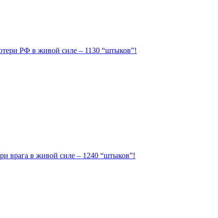
Потери РФ в живой силе – 1130 “штыков”!
ри врага в живой силе – 1240 “штыков”!