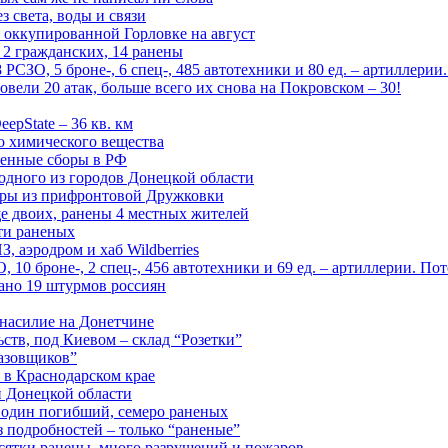
 света, воды и связи
 оккупированной Горловке на август
 2 гражданских, 14 ранены
СЗО, 5 броне-, 6 спец-, 485 автотехники и 80 ед. – артиллерии
вели 20 атак, больше всего их снова на Покровском – 30!
epState – 36 кв. км
о химического вещества
енные сборы в РФ
одного из городов Донецкой области
дры из прифронтовой Дружковки
е двоих, ранены 4 местных жителей
сти раненых
, аэродром и хаб Wildberries
0 броне-, 2 спец-, 456 автотехники и 69 ед. – артиллерии. Поте
ано 19 штурмов россиян
 насилие на Донетчине
ств, под Киевом – склад “Розетки”
газовщиков”
 в Краснодарском крае
й Донецкой области
: один погибший, семеро раненых
з подробностей – только “раненые”
есятки ранены, много разрушений и пожаров