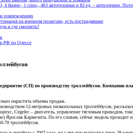
 броне-, 1 спец-, 463 автотехники и 82 ед. – артиллерии. Поте
м и повреждениях
онация на военном полигоне, есть пострадавшие
гда и где смотреть?
ми
р РФ по Одессе
оллейбусов
предприятие (СП) по производству троллейбусов. Компании 
ельно нарастить объемы продаж.
оизводством 12-метровых низкопольных троллейбусов, рассказа
корпус, Cegelec – двигатель, управление тягловым приводом, т
ине) Ярослав Кармелита. По его словам, сейчас модель проходит
0-70 троллейбусов.
ы и автобусы с 2007 года, но с тех пор выпустил лишь 28 един