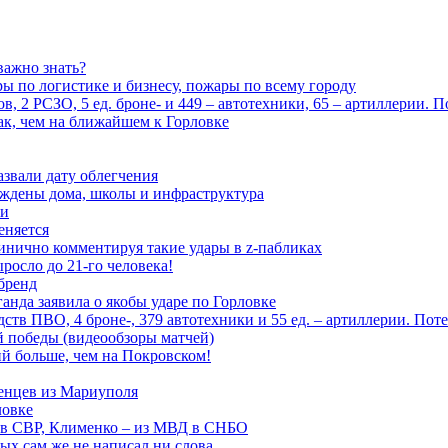
важно знать?
ары по логистике и бизнесу, пожары по всему городу
, 2 РСЗО, 5 ед. броне- и 449 – автотехники, 65 – артиллерии. 
ак, чем на ближайшем к Горловке
азвали дату облегчения
еждены дома, школы и инфраструктура
зи
еняется
инично комментируя такие удары в z-пабликах
росло до 21-го человека!
 бренд
анда заявила о якобы ударе по Горловке
тв ПВО, 4 броне-, 379 автотехники и 55 ед. – артиллерии. Поте
ой победы (видеообзоры матчей)
й больше, чем на Покровском!
енцев из Мариуполя
ловке
 в СВР, Клименко – из МВД в СНБО
рых сам же не написал ни слова