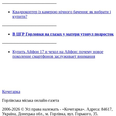
------------------------------------------
Квадрокоптер із камерою нічного бачення: як вибрати і
купити?
------------------------------------------
В ЦГР Горловки на глазах у матери утонул подросток
------------------------------------------
Купить Айфон 17 и чехол на Айфон: почему новое
поколение смартфонов заслуживает внимания
Кочегарка
Горлівська міська онлайн-газета
2006-2026 © Усі права належать - «Кочегарка». Адреса: 84617,
Україна, Донецька обл., м. Горлівка, вул. Горького, 35.