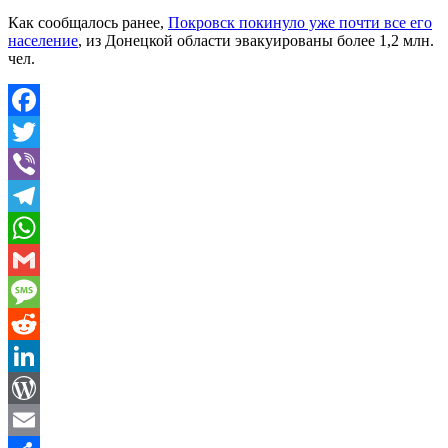
Как сообщалось ранее,
Покровск покинуло уже почти все его
население
, из Донецкой области эвакуированы более 1,2 млн.
чел.
Facebook
Twitter
Viber
Telegram
WhatsApp
Gmail
Message
Reddit
LinkedIn
WordPress