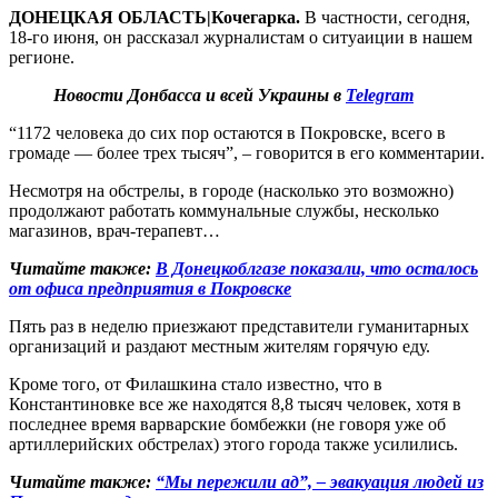
ДОНЕЦКАЯ ОБЛАСТЬ|Кочегарка.
В частности, сегодня,
18-го июня, он рассказал журналистам о ситуаиции в нашем
регионе.
Новости Донбасса и всей Украины в
Telegram
“1172 человека до сих пор остаются в Покровске, всего в
громаде — более трех тысяч”, – говорится в его комментарии.
Несмотря на обстрелы, в городе (насколько это возможно)
продолжают работать коммунальные службы, несколько
магазинов, врач-терапевт…
Читайте также:
В Донецкоблгазе показали, что осталось
от офиса предприятия в Покровске
Пять раз в неделю приезжают представители гуманитарных
организаций и раздают местным жителям горячую еду.
Кроме того, от Филашкина стало известно, что в
Константиновке все же находятся 8,8 тысяч человек, хотя в
последнее время варварские бомбежки (не говоря уже об
артиллерийских обстрелах) этого города также усилились.
Читайте также:
“Мы пережили ад”, – эвакуация людей из