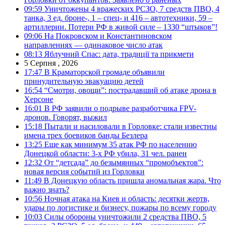
09:59
Уничтожены 4 вражеских РСЗО, 7 средств ПВО, 4
танка, 3 ед. броне-, 1 – спец- и 416 – автотехники, 59 –
артиллерии. Потери РФ в живой силе – 1330 “штыков”!
09:06
На Покровском и Константиновском
направлениях — одинаковое число атак
08:13
Яблучний Спас: дата, традиції та прикмети
5 Серпня , 2026
17:47
В Краматорской громаде объявили
принудительную эвакуацию детей
16:54
“Смотри, овощи”: пострадавший об атаке дрона в
Херсоне
16:01
В РФ заявили о подрыве разработчика FPV-
дронов. Говорят, выжил
15:18
Пытали и насиловали в Горловке: стали известны
имена трех боевиков банды Безлера
13:25
Еще как минимум 35 атак РФ по населению
Донецкой области: 3-х РФ убила, 31 чел. ранен
12:32
От “детсада” до безымянных “промобъектов”:
новая версия событий из Горловки
11:49
В Донецкую область пришла аномальная жара. Что
важно знать?
10:56
Ночная атака на Киев и область: десятки жертв,
удары по логистике и бизнесу, пожары по всему городу
10:03
Силы обороны уничтожили 2 средства ПВО, 5