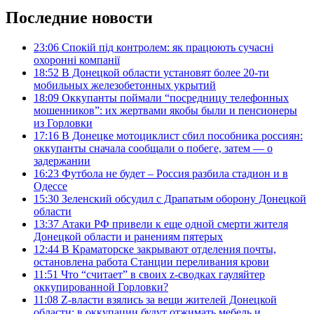
Последние новости
23:06
Спокій під контролем: як працюють сучасні
охоронні компанії
18:52
В Донецкой области установят более 20-ти
мобильных железобетонных укрытий
18:09
Оккупанты поймали “посредницу телефонных
мошенников”: их жертвами якобы были и пенсионеры
из Горловки
17:16
В Донецке мотоциклист сбил пособника россиян:
оккупанты сначала сообщали о побеге, затем — о
задержании
16:23
Футбола не будет – Россия разбила стадион и в
Одессе
15:30
Зеленский обсудил с Драпатым оборону Донецкой
области
13:37
Атаки РФ привели к еще одной смерти жителя
Донецкой области и ранениям пятерых
12:44
В Краматорске закрывают отделения почты,
остановлена работа Станции переливания крови
11:51
Что “считает” в своих z-сводках гауляйтер
оккупированной Горловки?
11:08
Z-власти взялись за вещи жителей Донецкой
области: в оккупации будут отжимать мебель и