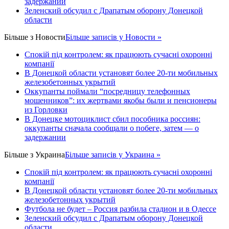
задержании
Зеленский обсудил с Драпатым оборону Донецкой
области
Більше з
Новости
Більше записів у Новости »
Спокій під контролем: як працюють сучасні охоронні
компанії
В Донецкой области установят более 20-ти мобильных
железобетонных укрытий
Оккупанты поймали “посредницу телефонных
мошенников”: их жертвами якобы были и пенсионеры
из Горловки
В Донецке мотоциклист сбил пособника россиян:
оккупанты сначала сообщали о побеге, затем — о
задержании
Більше з
Украина
Більше записів у Украина »
Спокій під контролем: як працюють сучасні охоронні
компанії
В Донецкой области установят более 20-ти мобильных
железобетонных укрытий
Футбола не будет – Россия разбила стадион и в Одессе
Зеленский обсудил с Драпатым оборону Донецкой
области