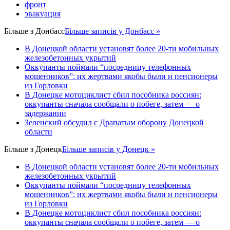
фронт
эвакуация
Більше з
Донбасс
Більше записів у Донбасс »
В Донецкой области установят более 20-ти мобильных
железобетонных укрытий
Оккупанты поймали “посредницу телефонных
мошенников”: их жертвами якобы были и пенсионеры
из Горловки
В Донецке мотоциклист сбил пособника россиян:
оккупанты сначала сообщали о побеге, затем — о
задержании
Зеленский обсудил с Драпатым оборону Донецкой
области
Більше з
Донецк
Більше записів у Донецк »
В Донецкой области установят более 20-ти мобильных
железобетонных укрытий
Оккупанты поймали “посредницу телефонных
мошенников”: их жертвами якобы были и пенсионеры
из Горловки
В Донецке мотоциклист сбил пособника россиян:
оккупанты сначала сообщали о побеге, затем — о