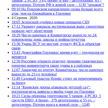
танков, 2 РСЗО, 5 ед. броне- и 449 – автотехники, 65 –
артиллерии. Потери РФ в живой силе – 1130 “штыков”!
09:10
На Покровском направлении снова больше всего
атак, чем на ближайшем к Горловке
4 Серпня , 2026
18:05
Зеленский одобрил новые операции СБУ
17:12
Украину накрыла экстремальная жара: синоптики
назвали дату облегчения
16:29
Число раненых в Краматорске выросло до 24:
повреждены дома, школы и инфраструктура
15:36
Удары ВСУ по мостам, пункту ФСБ и объектам
связи
13:43
Демография Горловки: время идет – тенденция не
меняется
12:50
Россияне открыто атакуют дронами гражданских,
цинично комментируя такие удары в z-пабликах
12:07
Авиаудар по центру Краматорска: число раненых
выросло до 21-го человека!
11:49
Садовый трактор Honda: стоит ли переплачивать
за бренд
11:14
“Киевские дроны атаковали детский сад”:
роспропаганда заявила о якобы ударе по Горловке
10:21
Силы обороны уничтожили 5 танков, 4 РСЗО, 5
средств ПВО, 4 броне-, 379 автотехники и 55 ед. –
артиллерии. Потери врага в живой силе – 1240