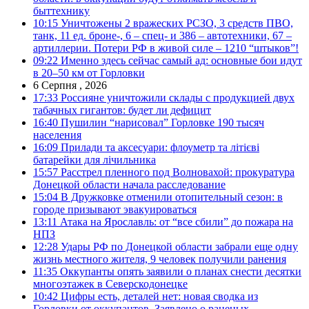
быттехнику
10:15
Уничтожены 2 вражеских РСЗО, 3 средств ПВО,
танк, 11 ед. броне-, 6 – спец- и 386 – автотехники, 67 –
артиллерии. Потери РФ в живой силе – 1210 “штыков”!
09:22
Именно здесь сейчас самый ад: основные бои идут
в 20–50 км от Горловки
6 Серпня , 2026
17:33
Россияне уничтожили склады с продукцией двух
табачных гигантов: будет ли дефицит
16:40
Пушилин “нарисовал” Горловке 190 тысяч
населения
16:09
Прилади та аксесуари: флоуметр та літієві
батарейки для лічильника
15:57
Расстрел пленного под Волновахой: прокуратура
Донецкой области начала расследование
15:04
В Дружковке отменили отопительный сезон: в
городе призывают эвакуироваться
13:11
Атака на Ярославль: от “все сбили” до пожара на
НПЗ
12:28
Удары РФ по Донецкой области забрали еще одну
жизнь местного жителя, 9 человек получили ранения
11:35
Оккупанты опять заявили о планах снести десятки
многоэтажек в Северскодонецке
10:42
Цифры есть, деталей нет: новая сводка из
Горловки от оккупантов. Заявлено о раненых