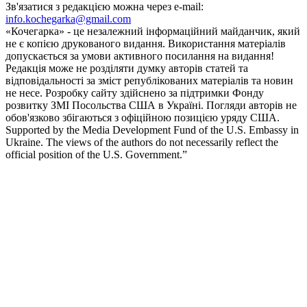
Зв'язатися з редакцією можна через e-mail:
info.kochegarka@gmail.com
«Кочегарка» - це незалежний інформаційний майданчик, який
не є копією друкованого видання. Використання матеріалів
допускається за умови активного посилання на видання!
Редакція може не розділяти думку авторів статей та
відповідальності за зміст републікованих матеріалів та новин
не несе. Розробку сайту здійснено за підтримки Фонду
розвитку ЗМІ Посольства США в Україні. Погляди авторів не
обов'язково збігаються з офіційною позицією уряду США.
Supported by the Media Development Fund of the U.S. Embassy in
Ukraine. The views of the authors do not necessarily reflect the
official position of the U.S. Government.”