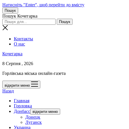
Натисніть "Enter", щоб перейти до вмісту
Пошук
Пошук Кочегарка
Контакты
О нас
Кочегарка
8 Серпня , 2026
Горлівська міська онлайн-газета
відкрити меню
Назад
Главная
Горловка
Донбасс
відкрити меню
Донецк
Луганск
Украина