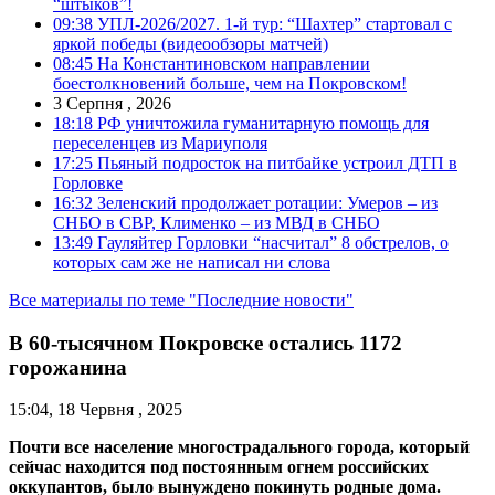
“штыков”!
09:38
УПЛ-2026/2027. 1-й тур: “Шахтер” стартовал с
яркой победы (видеообзоры матчей)
08:45
На Константиновском направлении
боестолкновений больше, чем на Покровском!
3 Серпня , 2026
18:18
РФ уничтожила гуманитарную помощь для
переселенцев из Мариуполя
17:25
Пьяный подросток на питбайке устроил ДТП в
Горловке
16:32
Зеленский продолжает ротации: Умеров – из
СНБО в СВР, Клименко – из МВД в СНБО
13:49
Гауляйтер Горловки “насчитал” 8 обстрелов, о
которых сам же не написал ни слова
Все материалы по теме "Последние новости"
В 60-тысячном Покровске остались 1172
горожанина
15:04, 18 Червня , 2025
Почти все население многострадального города, который
сейчас находится под постоянным огнем российских
оккупантов, было вынуждено покинуть родные дома.