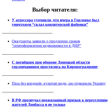
Выбор читателя
:
У агрессора уточнили, что вчера в Горловке был
уничтожен “склад кондитерской фабрики”
-----------------------------------------
Оккупанты заявили о продлении сроков
“переоформления недвижимости в ДНР”
------------------------------------------
С погибшим при обороне Донецкой области
горловчанином простились на Кировоградщине
------------------------------------------
Піца без кордонів: культові види, що підкорили Україну
------------------------------------------
В РФ прозвучал неожиданный призыв к переселению
жителей Донбасса и не только