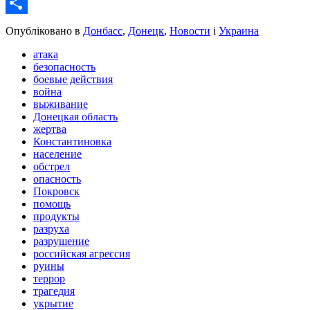
Email
Share
Опубліковано в
Донбасс
,
Донецк
,
Новости
і
Украина
атака
безопасность
боевые действия
война
выживание
Донецкая область
жертва
Константиновка
население
обстрел
опасность
Покровск
помощь
продукты
разруха
разрушение
российская агрессия
руины
террор
трагедия
укрытие