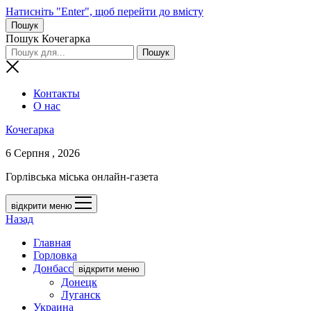
Натисніть "Enter", щоб перейти до вмісту
Пошук
Пошук Кочегарка
Контакты
О нас
Кочегарка
6 Серпня , 2026
Горлівська міська онлайн-газета
відкрити меню
Назад
Главная
Горловка
Донбасс
відкрити меню
Донецк
Луганск
Украина