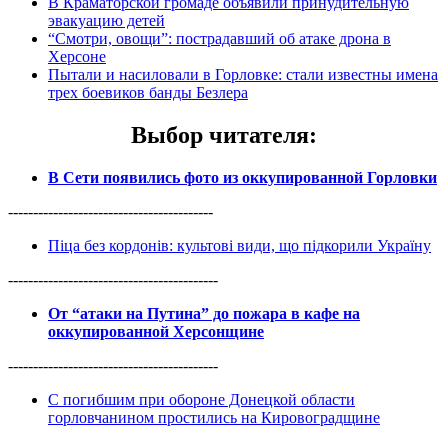
В Краматорской громаде объявили принудительную
эвакуацию детей
“Смотри, овощи”: пострадавший об атаке дрона в
Херсоне
Пытали и насиловали в Горловке: стали известны имена
трех боевиков банды Безлера
Выбор читателя
:
В Сети появились фото из оккупированной Горловки
-----------------------------------------
Піца без кордонів: культові види, що підкорили Україну
------------------------------------------
От “атаки на Путина” до пожара в кафе на
оккупированной Херсонщине
------------------------------------------
С погибшим при обороне Донецкой области
горловчанином простились на Кировоградщине