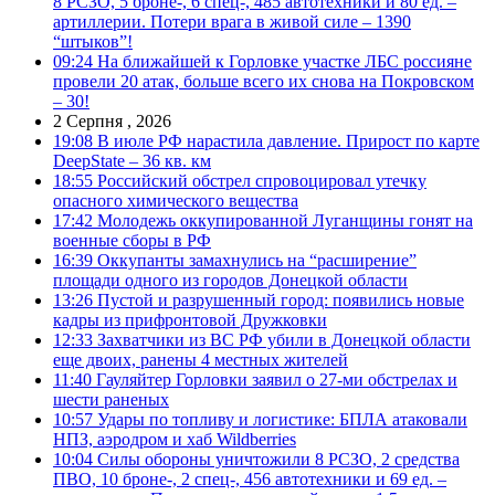
8 РСЗО, 5 броне-, 6 спец-, 485 автотехники и 80 ед. –
артиллерии. Потери врага в живой силе – 1390
“штыков”!
09:24
На ближайшей к Горловке участке ЛБС россияне
провели 20 атак, больше всего их снова на Покровском
– 30!
2 Серпня , 2026
19:08
В июле РФ нарастила давление. Прирост по карте
DeepState – 36 кв. км
18:55
Российский обстрел спровоцировал утечку
опасного химического вещества
17:42
Молодежь оккупированной Луганщины гонят на
военные сборы в РФ
16:39
Оккупанты замахнулись на “расширение”
площади одного из городов Донецкой области
13:26
Пустой и разрушенный город: появились новые
кадры из прифронтовой Дружковки
12:33
Захватчики из ВС РФ убили в Донецкой области
еще двоих, ранены 4 местных жителей
11:40
Гауляйтер Горловки заявил о 27-ми обстрелах и
шести раненых
10:57
Удары по топливу и логистике: БПЛА атаковали
НПЗ, аэродром и хаб Wildberries
10:04
Силы обороны уничтожили 8 РСЗО, 2 средства
ПВО, 10 броне-, 2 спец-, 456 автотехники и 69 ед. –