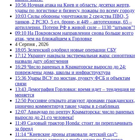
10:56
Ночная атака на Киев и область: десятки жертв,
удары по логистике и бизнесу, пожары по всему городу
10:03
Силы обороны уничтожили 2 средства ПВО, 5
танков, 2 РСЗО, 5 ед. броне- и 449 – автотехники, 65 –
артиллерии. Потери РФ в живой силе – 1130 “штыков”!
09:10
На Покровском направлении снова больше всего
атак, чем на ближайшем к Горловке
4 Серпня , 2026
18:05
Зеленский одобрил новые операции СБУ
17:12
Украину накрыла экстремальная жара: синоптики
назвали дату облегчения
16:29
Число раненых в Краматорске выросло до 24:
повреждены дома, школы и инфраструктура
15:36
Удары ВСУ по мостам, пункту ФСБ и объектам
связи
13:43
Демография Горловки: время идет – тенденция не
меняется
12:50
Россияне открыто атакуют дронами гражданских,
цинично комментируя такие удары в z-пабликах
12:07
Авиаудар по центру Краматорска: число раненых
выросло до 21-го человека!
11:49
Садовый трактор Honda: стоит ли переплачивать
за бренд
11:14
“Киевские дроны атаковали детский сад”:
роспропаганда заявила о якобы ударе по Горловке