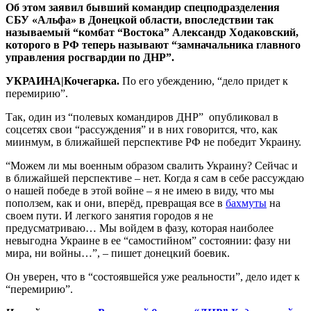
Об этом заявил бывший командир спецподразделения
СБУ «Альфа» в Донецкой области, впоследствии так
называемый “комбат “Востока” Александр Ходаковский,
которого в РФ теперь называют “замначальника главного
управления росгвардии по ДНР”.
УКРАИНА|Кочегарка.
По его убеждению, “дело придет к
перемирию”.
Так, один из “полевых командиров ДНР” опубликовал в
соцсетях свои “рассуждения” и в них говорится, что, как
миинмум, в ближайшей перспективе РФ не победит Украину.
“Можем ли мы военным образом свалить Украину? Сейчас и
в ближайшей перспективе – нет. Когда я сам в себе рассуждаю
о нашей победе в этой войне – я не имею в виду, что мы
поползем, как и они, вперёд, превращая все в
бахмуты
на
своем пути. И легкого занятия городов я не
предусматриваю… Мы войдем в фазу, которая наиболее
невыгодна Украине в ее “самостийном” состоянии: фазу ни
мира, ни войны…”, – пишет донецкий боевик.
Он уверен, что в “состоявшейся уже реальности”, дело идет к
“перемирию”.