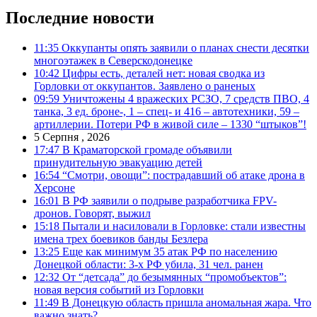
Последние новости
11:35
Оккупанты опять заявили о планах снести десятки
многоэтажек в Северскодонецке
10:42
Цифры есть, деталей нет: новая сводка из
Горловки от оккупантов. Заявлено о раненых
09:59
Уничтожены 4 вражеских РСЗО, 7 средств ПВО, 4
танка, 3 ед. броне-, 1 – спец- и 416 – автотехники, 59 –
артиллерии. Потери РФ в живой силе – 1330 “штыков”!
5 Серпня , 2026
17:47
В Краматорской громаде объявили
принудительную эвакуацию детей
16:54
“Смотри, овощи”: пострадавший об атаке дрона в
Херсоне
16:01
В РФ заявили о подрыве разработчика FPV-
дронов. Говорят, выжил
15:18
Пытали и насиловали в Горловке: стали известны
имена трех боевиков банды Безлера
13:25
Еще как минимум 35 атак РФ по населению
Донецкой области: 3-х РФ убила, 31 чел. ранен
12:32
От “детсада” до безымянных “промобъектов”:
новая версия событий из Горловки
11:49
В Донецкую область пришла аномальная жара. Что
важно знать?