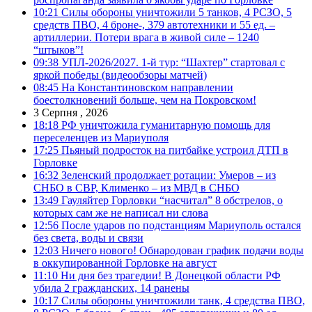
10:21
Силы обороны уничтожили 5 танков, 4 РСЗО, 5
средств ПВО, 4 броне-, 379 автотехники и 55 ед. –
артиллерии. Потери врага в живой силе – 1240
“штыков”!
09:38
УПЛ-2026/2027. 1-й тур: “Шахтер” стартовал с
яркой победы (видеообзоры матчей)
08:45
На Константиновском направлении
боестолкновений больше, чем на Покровском!
3 Серпня , 2026
18:18
РФ уничтожила гуманитарную помощь для
переселенцев из Мариуполя
17:25
Пьяный подросток на питбайке устроил ДТП в
Горловке
16:32
Зеленский продолжает ротации: Умеров – из
СНБО в СВР, Клименко – из МВД в СНБО
13:49
Гауляйтер Горловки “насчитал” 8 обстрелов, о
которых сам же не написал ни слова
12:56
После ударов по подстанциям Мариуполь остался
без света, воды и связи
12:03
Ничего нового! Обнародован график подачи воды
в оккупированной Горловке на август
11:10
Ни дня без трагедии! В Донецкой области РФ
убила 2 гражданских, 14 ранены
10:17
Силы обороны уничтожили танк, 4 средства ПВО,