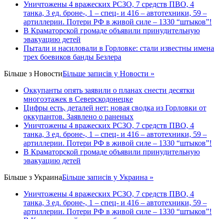
Уничтожены 4 вражеских РСЗО, 7 средств ПВО, 4
танка, 3 ед. броне-, 1 – спец- и 416 – автотехники, 59 –
артиллерии. Потери РФ в живой силе – 1330 “штыков”!
В Краматорской громаде объявили принудительную
эвакуацию детей
Пытали и насиловали в Горловке: стали известны имена
трех боевиков банды Безлера
Більше з
Новости
Більше записів у Новости »
Оккупанты опять заявили о планах снести десятки
многоэтажек в Северскодонецке
Цифры есть, деталей нет: новая сводка из Горловки от
оккупантов. Заявлено о раненых
Уничтожены 4 вражеских РСЗО, 7 средств ПВО, 4
танка, 3 ед. броне-, 1 – спец- и 416 – автотехники, 59 –
артиллерии. Потери РФ в живой силе – 1330 “штыков”!
В Краматорской громаде объявили принудительную
эвакуацию детей
Більше з
Украина
Більше записів у Украина »
Уничтожены 4 вражеских РСЗО, 7 средств ПВО, 4
танка, 3 ед. броне-, 1 – спец- и 416 – автотехники, 59 –
артиллерии. Потери РФ в живой силе – 1330 “штыков”!