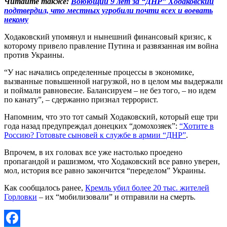
Читайте также:
Воюющий 9 лет за “ДНР” Ходаковский
подтвердил, что местных угробили почти всех и воевать
некому
Ходаковский упомянул и нынешний финансовый кризис, к
которому привело правление Путина и развязанная им война
против Украины.
“У нас начались определенные процессы в экономике,
вызванные повышенной нагрузкой, но в целом мы выдержали
и поймали равновесие. Балансируем – не без того, – но идем
по канату”, – сдержанно признал террорист.
Напомним, что это тот самый Ходаковский, который еще три
года назад предупреждал донецких “домохозяек”:
“Хотите в
Россию? Готовьте сыновей к службе в армии “ДНР”
.
Впрочем, в их головах все уже настолько проедено
пропагандой и рашизмом, что Ходаковский все равно уверен,
мол, история все равно закончится “переделом” Украины.
Как сообщалось ранее,
Кремль убил более 20 тыс. жителей
Горловки
– их “мобилизовали” и отправили на смерть.