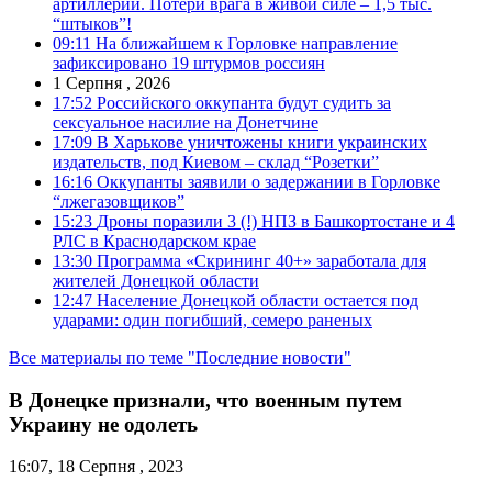
артиллерии. Потери врага в живой силе – 1,5 тыс.
“штыков”!
09:11
На ближайшем к Горловке направление
зафиксировано 19 штурмов россиян
1 Серпня , 2026
17:52
Российского оккупанта будут судить за
сексуальное насилие на Донетчине
17:09
В Харькове уничтожены книги украинских
издательств, под Киевом – склад “Розетки”
16:16
Оккупанты заявили о задержании в Горловке
“лжегазовщиков”
15:23
Дроны поразили 3 (!) НПЗ в Башкортостане и 4
РЛС в Краснодарском крае
13:30
Программа «Скрининг 40+» заработала для
жителей Донецкой области
12:47
Население Донецкой области остается под
ударами: один погибший, семеро раненых
Все материалы по теме "Последние новости"
В Донецке признали, что военным путем
Украину не одолеть
16:07, 18 Серпня , 2023