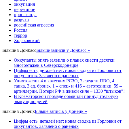
оккупация
перемирие
пропаганда
разруха
российская агрессия
Россия
террор
Ходаковский
Більше з
Донбасс
Більше записів у Донбасс »
Оккупанты опять заявили о планах снести десятки
многоэтажек в Северскодонецке
Цифры есть, деталей нет: новая сводка из Горловки от
оккупантов. Заявлено о раненых
Уничтожены 4 вражеских РСЗО, 7 средств ПВО, 4
танка, 3 ед. броне-, 1 – спец- и 416 – автотехники, 59 –
артиллерии. Потери РФ в живой силе – 1330 “штыков”!
В Краматорской громаде объявили принудительную
эвакуацию детей
Більше з
Донецк
Більше записів у Донецк »
Цифры есть, деталей нет: новая сводка из Горловки от
оккупантов. Заявлено о раненых