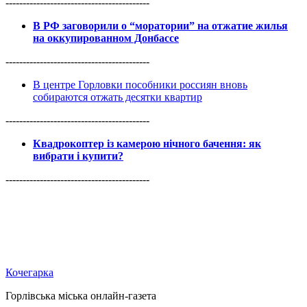
------------------------------------------
В РФ заговорили о “моратории” на отжатие жилья
на оккупированном Донбассе
------------------------------------------
В центре Горловки пособники россиян вновь
собираются отжать десятки квартир
------------------------------------------
Квадрокоптер із камерою нічного бачення: як
вибрати і купити?
------------------------------------------
Кочегарка
Горлівська міська онлайн-газета