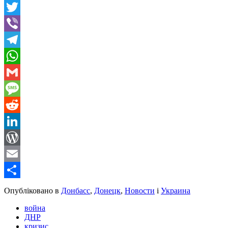
Facebook
Twitter
Viber
Telegram
WhatsApp
Gmail
Message
Reddit
LinkedIn
WordPress
Email
Share
Опубліковано в
Донбасс
,
Донецк
,
Новости
і
Украина
война
ДНР
кризис