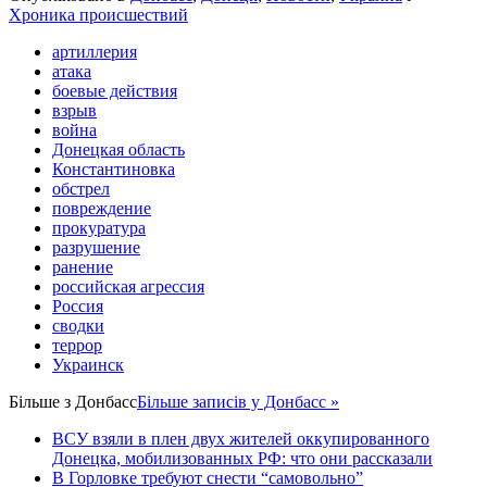
Хроника происшествий
артиллерия
атака
боевые действия
взрыв
война
Донецкая область
Константиновка
обстрел
повреждение
прокуратура
разрушение
ранение
российская агрессия
Россия
сводки
террор
Украинск
Більше з
Донбасс
Більше записів у Донбасс »
ВСУ взяли в плен двух жителей оккупированного
Донецка, мобилизованных РФ: что они рассказали
В Горловке требуют снести “самовольно”