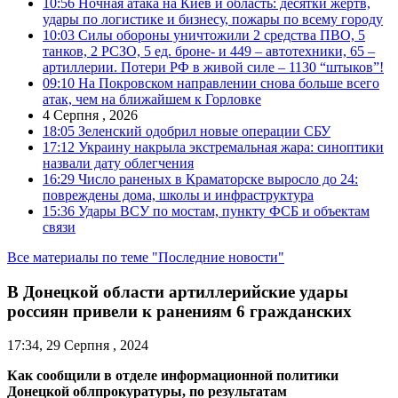
10:56
Ночная атака на Киев и область: десятки жертв,
удары по логистике и бизнесу, пожары по всему городу
10:03
Силы обороны уничтожили 2 средства ПВО, 5
танков, 2 РСЗО, 5 ед. броне- и 449 – автотехники, 65 –
артиллерии. Потери РФ в живой силе – 1130 “штыков”!
09:10
На Покровском направлении снова больше всего
атак, чем на ближайшем к Горловке
4 Серпня , 2026
18:05
Зеленский одобрил новые операции СБУ
17:12
Украину накрыла экстремальная жара: синоптики
назвали дату облегчения
16:29
Число раненых в Краматорске выросло до 24:
повреждены дома, школы и инфраструктура
15:36
Удары ВСУ по мостам, пункту ФСБ и объектам
связи
Все материалы по теме "Последние новости"
В Донецкой области артиллерийские удары
россиян привели к ранениям 6 гражданских
17:34, 29 Серпня , 2024
Как сообщили в отделе информационной политики
Донецкой облпрокуратуры, по результатам