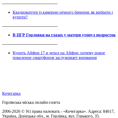
------------------------------------------
Квадрокоптер із камерою нічного бачення: як вибрати і
купити?
------------------------------------------
В ЦГР Горловки на глазах у матери утонул подросток
------------------------------------------
Купить Айфон 17 и чехол на Айфон: почему новое
поколение смартфонов заслуживает внимания
Кочегарка
Горлівська міська онлайн-газета
2006-2026 © Усі права належать - «Кочегарка». Адреса: 84617,
Україна, Донецька обл., м. Горлівка, вул. Горького, 35.