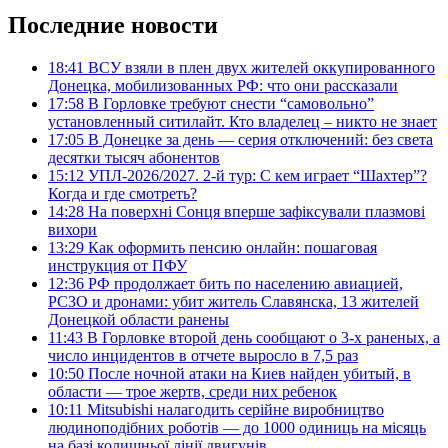
Последние новости
18:41
ВСУ взяли в плен двух жителей оккупированного
Донецка, мобилизованных РФ: что они рассказали
17:58
В Горловке требуют снести “самовольно”
установленный ситилайт. Кто владелец – никто не знает
17:05
В Донецке за день — серия отключений: без света
десятки тысяч абонентов
15:12
УПЛ-2026/2027. 2-й тур: С кем играет “Шахтер”?
Когда и где смотреть?
14:28
На поверхні Сонця вперше зафіксували плазмові
вихори
13:29
Как оформить пенсию онлайн: пошаговая
инструкция от ПФУ
12:36
РФ продолжает бить по населению авиацией,
РСЗО и дронами: убит житель Славянска, 13 жителей
Донецкой области ранены
11:43
В Горловке второй день сообщают о 3-х раненых, а
число инцидентов в отчете выросло в 7,5 раз
10:50
После ночной атаки на Киев найден убитый, в
области — трое жертв, среди них ребенок
10:11
Mitsubishi налагодить серійне виробництво
людиноподібних роботів — до 1000 одиниць на місяць
на базі колишньої лінії двигунів