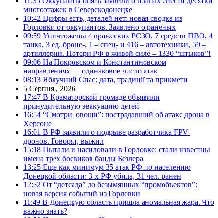
11:35
Оккупанты опять заявили о планах снести десятки
многоэтажек в Северскодонецке
10:42
Цифры есть, деталей нет: новая сводка из
Горловки от оккупантов. Заявлено о раненых
09:59
Уничтожены 4 вражеских РСЗО, 7 средств ПВО, 4
танка, 3 ед. броне-, 1 – спец- и 416 – автотехники, 59 –
артиллерии. Потери РФ в живой силе – 1330 “штыков”!
09:06
На Покровском и Константиновском
направлениях — одинаковое число атак
08:13
Яблучний Спас: дата, традиції та прикмети
5 Серпня , 2026
17:47
В Краматорской громаде объявили
принудительную эвакуацию детей
16:54
“Смотри, овощи”: пострадавший об атаке дрона в
Херсоне
16:01
В РФ заявили о подрыве разработчика FPV-
дронов. Говорят, выжил
15:18
Пытали и насиловали в Горловке: стали известны
имена трех боевиков банды Безлера
13:25
Еще как минимум 35 атак РФ по населению
Донецкой области: 3-х РФ убила, 31 чел. ранен
12:32
От “детсада” до безымянных “промобъектов”:
новая версия событий из Горловки
11:49
В Донецкую область пришла аномальная жара. Что
важно знать?