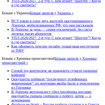
УПЛ-2026/2027. 2-й тур: С кем играет “Шахтер”? Когда
и где смотреть?
Більше з
Украина
Більше записів у Украина »
ВСУ взяли в плен двух жителей оккупированного
Донецка, мобилизованных РФ: что они рассказали
В Донецке за день — серия отключений: без света
десятки тысяч абонентов
УПЛ-2026/2027. 2-й тур: С кем играет “Шахтер”? Когда
и где смотреть?
Как оформить пенсию онлайн: пошаговая инструкция
от ПФУ
Більше з
Хроника происшествий
Більше записів у Хроника
происшествий »
Спокій під контролем: як працюють сучасні охоронні
компанії
Оккупанты поймали “посредницу телефонных
мошенников”: их жертвами якобы были и пенсионеры
из Горловки
В Донецке мотоциклист сбил пособника россиян:
оккупанты сначала сообщали о побеге, затем — о
задержании
Футбола не будет – Россия разбила стадион и в Одессе