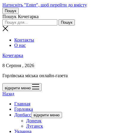
Натисніть "Enter", щоб перейти до вмісту
Пошук
Пошук Кочегарка
Контакты
О нас
Кочегарка
8 Серпня , 2026
Горлівська міська онлайн-газета
відкрити меню
Назад
Главная
Горловка
Донбасс
відкрити меню
Донецк
Луганск
Украина