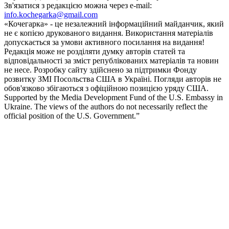
Зв'язатися з редакцією можна через e-mail:
info.kochegarka@gmail.com
«Кочегарка» - це незалежний інформаційний майданчик, який
не є копією друкованого видання. Використання матеріалів
допускається за умови активного посилання на видання!
Редакція може не розділяти думку авторів статей та
відповідальності за зміст републікованих матеріалів та новин
не несе. Розробку сайту здійснено за підтримки Фонду
розвитку ЗМІ Посольства США в Україні. Погляди авторів не
обов'язково збігаються з офіційною позицією уряду США.
Supported by the Media Development Fund of the U.S. Embassy in
Ukraine. The views of the authors do not necessarily reflect the
official position of the U.S. Government.”