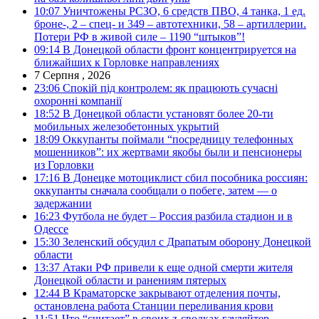
10:07
Уничтожены РСЗО, 6 средств ПВО, 4 танка, 1 ед.
броне-, 2 – спец- и 349 – автотехники, 58 – артиллерии.
Потери РФ в живой силе – 1190 “штыков”!
09:14
В Донецкой области фронт концентрируется на
ближайших к Горловке направлениях
7 Серпня , 2026
23:06
Спокій під контролем: як працюють сучасні
охоронні компанії
18:52
В Донецкой области установят более 20-ти
мобильных железобетонных укрытий
18:09
Оккупанты поймали “посредницу телефонных
мошенников”: их жертвами якобы были и пенсионеры
из Горловки
17:16
В Донецке мотоциклист сбил пособника россиян:
оккупанты сначала сообщали о побеге, затем — о
задержании
16:23
Футбола не будет – Россия разбила стадион и в
Одессе
15:30
Зеленский обсудил с Драпатым оборону Донецкой
области
13:37
Атаки РФ привели к еще одной смерти жителя
Донецкой области и ранениям пятерых
12:44
В Краматорске закрывают отделения почты,
остановлена работа Станции переливания крови
11:51
Что “считает” в своих z-сводках гауляйтер