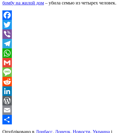
бомбу на жилой дом
– убила семью из четырех человек.
Facebook
Twitter
Viber
Telegram
WhatsApp
Gmail
Message
Reddit
LinkedIn
WordPress
Email
Share
Опубліковано в
Донбасс
,
Донецк
,
Новости
,
Украина
і