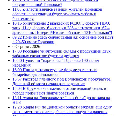
оккупированной Горловки?
11:08
Z-власти взялись за вещи жителей Донецкой
области: в оккупации будут отжимать мебель и
быттехнику
10:15
Уничтожены 2 вражеских РСЗО, 3 средств ПВО,
танк, 11 ед. броне-, 6 – спец- и 386 – автотехники, 67 –
артиллерии. Потери РФ в живой силе – 1210 “штыков”!
09:22
Именно здесь сейчас самый ад: основные бои идут
в 20–50 км от Горловки
6 Серпня , 2026
17:33
Россияне уничтожили склады с продукцией двух
табачных гигантов: будет ли дефицит
16:40
Пушилин “нарисовал” Горловке 190 тысяч
населения
16:09
Прилади та аксесуари: флоуметр та літієві
батарейки для лічильника
15:57
Расстрел пленного под Волновахой: прокуратура
Донецкой области начала расследование
15:04
В Дружковке отменили отопительный сезон: в
городе призывают эвакуироваться
13:11
Атака на Ярославль: от “все сбили” до пожара на
НПЗ
12:28
Удары РФ по Донецкой области забрали еще одну
жизнь местного жителя, 9 человек получили ранения