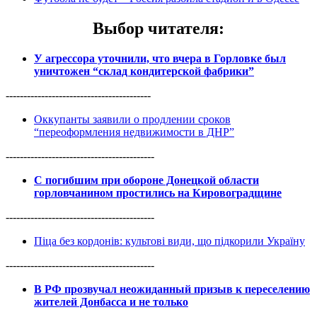
Выбор читателя
:
У агрессора уточнили, что вчера в Горловке был
уничтожен “склад кондитерской фабрики”
-----------------------------------------
Оккупанты заявили о продлении сроков
“переоформления недвижимости в ДНР”
------------------------------------------
С погибшим при обороне Донецкой области
горловчанином простились на Кировоградщине
------------------------------------------
Піца без кордонів: культові види, що підкорили Україну
------------------------------------------
В РФ прозвучал неожиданный призыв к переселению
жителей Донбасса и не только