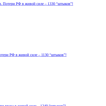
ии. Потери РФ в живой силе – 1330 “штыков”!
Потери РФ в живой силе – 1130 “штыков”!
ри врага в живой силе – 1240 “штыков”!