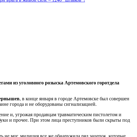
егами из уголовного розыска Артемовского горотдела
Чернышев
, в конце января в городе Артемовске был совершен
аине города и не оборудованы сигнализацией.
ение и, угрожая продавцам травматическим пистолетом и
уки и прочее. При этом лица преступников были скрыты под
ть не мог, милиция все же обнаружила ряд зацепок, которые