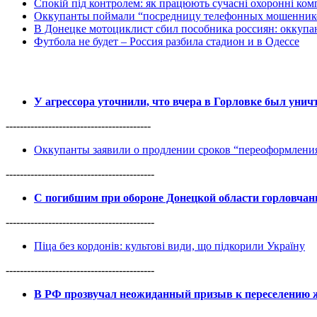
Спокій під контролем: як працюють сучасні охоронні комп
Оккупанты поймали “посредницу телефонных мошенников
В Донецке мотоциклист сбил пособника россиян: оккупан
Футбола не будет – Россия разбила стадион и в Одессе
У агрессора уточнили, что вчера в Горловке был уни
-----------------------------------------
Оккупанты заявили о продлении сроков “переоформлен
------------------------------------------
С погибшим при обороне Донецкой области горловча
------------------------------------------
Піца без кордонів: культові види, що підкорили Україну
------------------------------------------
В РФ прозвучал неожиданный призыв к переселению ж