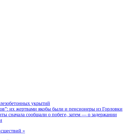
елезобетонных укрытий
”: их жертвами якобы были и пенсионеры из Горловки
ты сначала сообщали о побеге, затем — о задержании
и
исшествий »