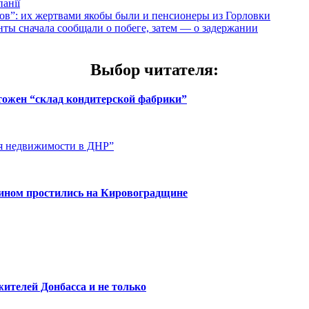
анії
”: их жертвами якобы были и пенсионеры из Горловки
ты сначала сообщали о побеге, затем — о задержании
Выбор читателя
:
чтожен “склад кондитерской фабрики”
ия недвижимости в ДНР”
нином простились на Кировоградщине
ителей Донбасса и не только