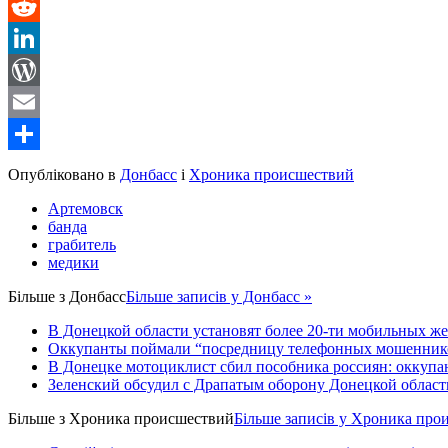
Message
Reddit
LinkedIn
WordPress
Email
Share
Опубліковано в
Донбасс
і
Хроника происшествий
Артемовск
банда
грабитель
медики
Більше з
Донбасс
Більше записів у Донбасс »
В Донецкой области установят более 20-ти мобильных ж
Оккупанты поймали “посредницу телефонных мошенников
В Донецке мотоциклист сбил пособника россиян: оккупан
Зеленский обсудил с Драпатым оборону Донецкой област
Більше з
Хроника происшествий
Більше записів у Хроника про