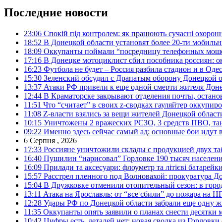
Последние новости
23:06
Спокій під контролем: як працюють сучасні охоронн
18:52
В Донецкой области установят более 20-ти мобил
18:09
Оккупанты поймали “посредницу телефонных моше
17:16
В Донецке мотоциклист сбил пособника россиян: о
16:23
Футбола не будет – Россия разбила стадион и в Оде
15:30
Зеленский обсудил с Драпатым оборону Донецкой 
13:37
Атаки РФ привели к еще одной смерти жителя Доне
12:44
В Краматорске закрывают отделения почты, остано
11:51
Что “считает” в своих z-сводках гауляйтер оккупи
11:08
Z-власти взялись за вещи жителей Донецкой област
10:15
Уничтожены 2 вражеских РСЗО, 3 средств ПВО, танк,
09:22
Именно здесь сейчас самый ад: основные бои идут 
6 Серпня , 2026
17:33
Россияне уничтожили склады с продукцией двух та
16:40
Пушилин “нарисовал” Горловке 190 тысяч населен
16:09
Прилади та аксесуари: флоуметр та літієві батарейк
15:57
Расстрел пленного под Волновахой: прокуратура До
15:04
В Дружковке отменили отопительный сезон: в горо
13:11
Атака на Ярославль: от “все сбили” до пожара на Н
12:28
Удары РФ по Донецкой области забрали еще одну ж
11:35
Оккупанты опять заявили о планах снести десятки 
10:42
Цифры есть, деталей нет: новая сводка из Горловки