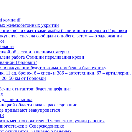
і компанії
ьных железобетонных укрытий
нников”: их жертвами якобы были и пенсионеры из Горловки
ккупанты сначала сообщали о побеге, затем — о задержании
ссе
области
цкой области и ранениям пятерых
влена работа Станции переливания крови
рованной Горловки?
и: в оккупации будут отжимать мебель и быттехнику
 11 ед. броне-, 6 – спец- и 386 – автотехники, 67 – артиллерии
в 20–50 км от Горловки
бачных гигантов: будет ли дефицит
ия
и для лічильника
нецкой области начала расследование
де призывают эвакуироваться
ПЗ
изнь местного жителя, 9 человек получили ранения
многоэтажек в Северскодонецке
 от оккупантов. Заявлено о раненых