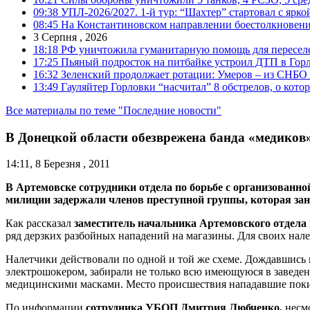
09:38
УПЛ-2026/2027. 1-й тур: “Шахтер” стартовал с ярк
08:45
На Константиновском направлении боестолкновени
3 Серпня , 2026
18:18
РФ уничтожила гуманитарную помощь для пересел
17:25
Пьяный подросток на питбайке устроил ДТП в Гор
16:32
Зеленский продолжает ротации: Умеров – из СНБО
13:49
Гауляйтер Горловки “насчитал” 8 обстрелов, о кото
Все материалы по теме "Последние новости"
В Донецкой области обезврежена банда «медиков
14:11, 8 Березня , 2011
В Артемовске сотрудники отдела по борьбе с организованн
милиции задержали членов преступной группы, которая за
Как рассказал
заместитель начальника Артемовского отдела
ряд дерзких разбойных нападений на магазины. Для своих нале
Налетчики действовали по одной и той же схеме. Дождавшись 
электрошокером, забирали не только всю имеющуюся в заведе
медицинскими масками. Место происшествия нападавшие покид
По информации
сотрудника УБОП Дмитрия Любченко,
несм