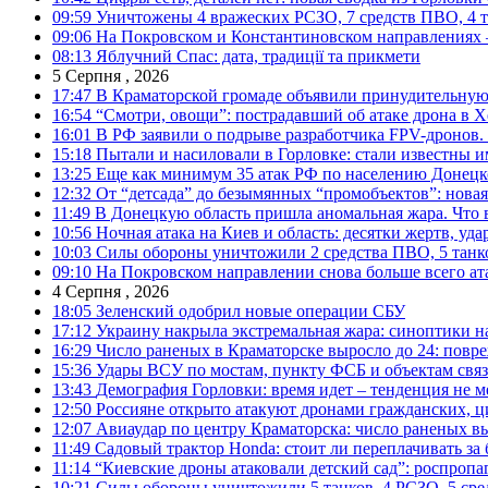
09:59
Уничтожены 4 вражеских РСЗО, 7 средств ПВО, 4 тан
09:06
На Покровском и Константиновском направлениях 
08:13
Яблучний Спас: дата, традиції та прикмети
5 Серпня , 2026
17:47
В Краматорской громаде объявили принудительную
16:54
“Смотри, овощи”: пострадавший об атаке дрона в Х
16:01
В РФ заявили о подрыве разработчика FPV-дронов.
15:18
Пытали и насиловали в Горловке: стали известны и
13:25
Еще как минимум 35 атак РФ по населению Донецкой
12:32
От “детсада” до безымянных “промобъектов”: новая
11:49
В Донецкую область пришла аномальная жара. Что 
10:56
Ночная атака на Киев и область: десятки жертв, уд
10:03
Силы обороны уничтожили 2 средства ПВО, 5 танков
09:10
На Покровском направлении снова больше всего ат
4 Серпня , 2026
18:05
Зеленский одобрил новые операции СБУ
17:12
Украину накрыла экстремальная жара: синоптики н
16:29
Число раненых в Краматорске выросло до 24: повр
15:36
Удары ВСУ по мостам, пункту ФСБ и объектам свя
13:43
Демография Горловки: время идет – тенденция не м
12:50
Россияне открыто атакуют дронами гражданских, ц
12:07
Авиаудар по центру Краматорска: число раненых вы
11:49
Садовый трактор Honda: стоит ли переплачивать за
11:14
“Киевские дроны атаковали детский сад”: роспропаг
10:21
Силы обороны уничтожили 5 танков, 4 РСЗО, 5 средс