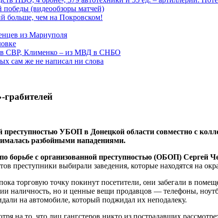
ой победы (видеообзоры матчей)
й больше, чем на Покровском!
енцев из Мариуполя
ловке
 в СВР, Клименко – из МВД в СНБО
рых сам же не написал ни слова
»-грабителей
ой преступностью УБОП в Донецкой области совместно с колл
нималась разбойными нападениями.
 по борьбе с организованной преступностью (ОБОП) Сергей 
тов преступники выбирали заведения, которые находятся на окр
пока торговую точку покинут посетители, они забегали в помещ
нии наличность, но и ценные вещи продавцов — телефоны, ноутб
али на автомобиле, который поджидал их неподалеку.
отря на то, что лиц гангстеров никто из пострадавших рассмотре