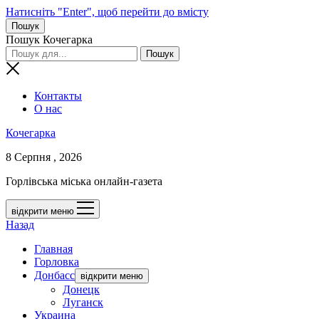
Натисніть "Enter", щоб перейти до вмісту
Пошук
Пошук Кочегарка
Контакты
О нас
Кочегарка
8 Серпня , 2026
Горлівська міська онлайн-газета
відкрити меню
Назад
Главная
Горловка
Донбасс
відкрити меню
Донецк
Луганск
Украина