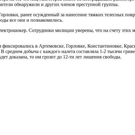
нители обнаружили и других членов преступной группы.
 Горловки, ранее осужденный за нанесение тяжких телесных пов
оды все они и познакомились.
электрошокер. Сотрудники милиции уверены, что на счету этих 
я фиксировались в Артемовске, Горловке, Константиновке, Крас
 В среднем добыча с каждого налета составляла 1-2 тысячи гри
ет доказана, то им грозит до 12-ти лет лишения свободы.