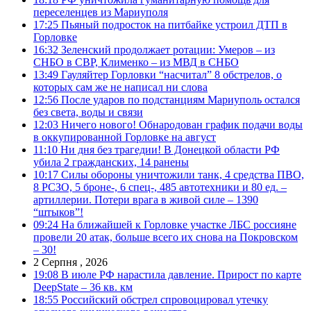
переселенцев из Мариуполя
17:25
Пьяный подросток на питбайке устроил ДТП в
Горловке
16:32
Зеленский продолжает ротации: Умеров – из
СНБО в СВР, Клименко – из МВД в СНБО
13:49
Гауляйтер Горловки “насчитал” 8 обстрелов, о
которых сам же не написал ни слова
12:56
После ударов по подстанциям Мариуполь остался
без света, воды и связи
12:03
Ничего нового! Обнародован график подачи воды
в оккупированной Горловке на август
11:10
Ни дня без трагедии! В Донецкой области РФ
убила 2 гражданских, 14 ранены
10:17
Силы обороны уничтожили танк, 4 средства ПВО,
8 РСЗО, 5 броне-, 6 спец-, 485 автотехники и 80 ед. –
артиллерии. Потери врага в живой силе – 1390
“штыков”!
09:24
На ближайшей к Горловке участке ЛБС россияне
провели 20 атак, больше всего их снова на Покровском
– 30!
2 Серпня , 2026
19:08
В июле РФ нарастила давление. Прирост по карте
DeepState – 36 кв. км
18:55
Российский обстрел спровоцировал утечку