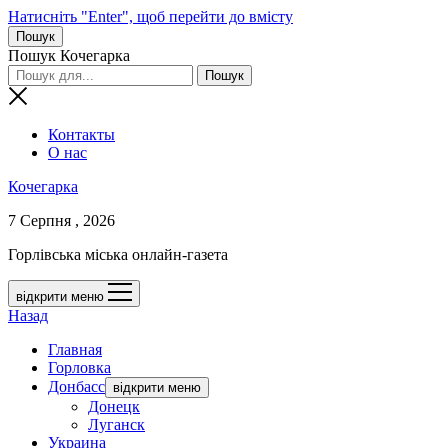
Натисніть "Enter", щоб перейти до вмісту
Пошук
Пошук Кочегарка
Контакты
О нас
Кочегарка
7 Серпня , 2026
Горлівська міська онлайн-газета
відкрити меню
Назад
Главная
Горловка
Донбасс
відкрити меню
Донецк
Луганск
Украина