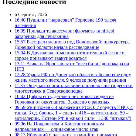
Последние новости
6 Серпня , 2026
16:40
Пушилин “нарисовал” Горловке 190 тысяч
населения
16:09
Прилади та аксесуари: флоуметр та літієві
батарейки для лічильника
15:57
Расстрел пленного под Волновахой: прокуратура
Донецкой области начала расследование
15:04
В Дружковке отменили отопительный сезон: в
городе призывают эвакуироваться
13:11
Атака на Ярославль: от “все сбили” до пожара на
НПЗ
12:28
Удары РФ по Донецкой области забрали еще одну
жизнь местного жителя, 9 человек получили ранения
11:35
Оккупанты опять заявили о планах снести десятки
многоэтажек в Северскодонецке
10:42
Цифры есть, деталей нет: новая сводка из
Горловки от оккупантов. Заявлено о раненых
09:59
Уничтожены 4 вражеских РСЗО, 7 средств ПВО, 4
танка, 3 ед. броне-, 1 – спец- и 416 – автотехники, 59 –
артиллерии. Потери РФ в живой силе – 1330 “штыков”!
09:06
На Покровском и Константиновском
направлениях — одинаковое число атак
08:13
Яблучний Спас: дата, традиції та прикмети