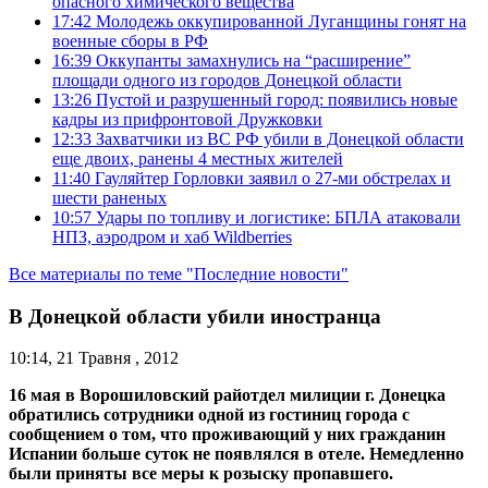
опасного химического вещества
17:42
Молодежь оккупированной Луганщины гонят на
военные сборы в РФ
16:39
Оккупанты замахнулись на “расширение”
площади одного из городов Донецкой области
13:26
Пустой и разрушенный город: появились новые
кадры из прифронтовой Дружковки
12:33
Захватчики из ВС РФ убили в Донецкой области
еще двоих, ранены 4 местных жителей
11:40
Гауляйтер Горловки заявил о 27-ми обстрелах и
шести раненых
10:57
Удары по топливу и логистике: БПЛА атаковали
НПЗ, аэродром и хаб Wildberries
Все материалы по теме "Последние новости"
В Донецкой области убили иностранца
10:14, 21 Травня , 2012
16 мая в Ворошиловский райотдел милиции г. Донецка
обратились сотрудники одной из гостиниц города с
сообщением о том, что проживающий у них гражданин
Испании больше суток не появлялся в отеле. Немедленно
были приняты все меры к розыску пропавшего.