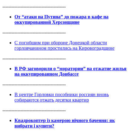
------------------------------------------
От “атаки на Путина” до пожара в кафе на
оккупированной Херсонщине
------------------------------------------
С погибшим при обороне Донецкой области
горловчанином простились на Кировоградщине
------------------------------------------
В РФ заговорили о “моратории” на отжатие жилья
на оккупированном Донбассе
------------------------------------------
В центре Горловки пособники россиян вновь
собираются отжать десятки квартир
------------------------------------------
Квадрокоптер із камерою нічного бачення: як
вибрати і купити?