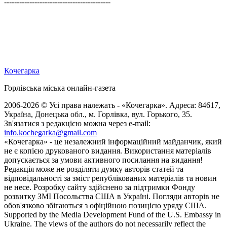
------------------------------------------
Кочегарка
Горлівська міська онлайн-газета
2006-2026 © Усі права належать - «Кочегарка». Адреса: 84617,
Україна, Донецька обл., м. Горлівка, вул. Горького, 35.
Зв'язатися з редакцією можна через e-mail:
info.kochegarka@gmail.com
«Кочегарка» - це незалежний інформаційний майданчик, який
не є копією друкованого видання. Використання матеріалів
допускається за умови активного посилання на видання!
Редакція може не розділяти думку авторів статей та
відповідальності за зміст републікованих матеріалів та новин
не несе. Розробку сайту здійснено за підтримки Фонду
розвитку ЗМІ Посольства США в Україні. Погляди авторів не
обов'язково збігаються з офіційною позицією уряду США.
Supported by the Media Development Fund of the U.S. Embassy in
Ukraine. The views of the authors do not necessarily reflect the