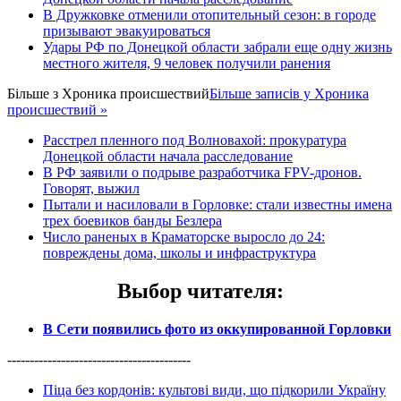
В Дружковке отменили отопительный сезон: в городе
призывают эвакуироваться
Удары РФ по Донецкой области забрали еще одну жизнь
местного жителя, 9 человек получили ранения
Більше з
Хроника происшествий
Більше записів у Хроника
происшествий »
Расстрел пленного под Волновахой: прокуратура
Донецкой области начала расследование
В РФ заявили о подрыве разработчика FPV-дронов.
Говорят, выжил
Пытали и насиловали в Горловке: стали известны имена
трех боевиков банды Безлера
Число раненых в Краматорске выросло до 24:
повреждены дома, школы и инфраструктура
Выбор читателя
:
В Сети появились фото из оккупированной Горловки
-----------------------------------------
Піца без кордонів: культові види, що підкорили Україну