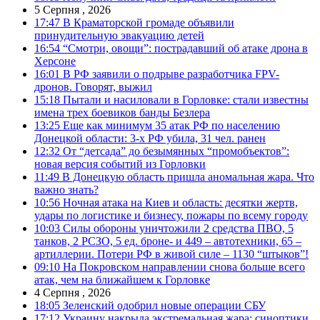
5 Серпня , 2026
17:47
В Краматорской громаде объявили
принудительную эвакуацию детей
16:54
“Смотри, овощи”: пострадавший об атаке дрона в
Херсоне
16:01
В РФ заявили о подрыве разработчика FPV-
дронов. Говорят, выжил
15:18
Пытали и насиловали в Горловке: стали известны
имена трех боевиков банды Безлера
13:25
Еще как минимум 35 атак РФ по населению
Донецкой области: 3-х РФ убила, 31 чел. ранен
12:32
От “детсада” до безымянных “промобъектов”:
новая версия событий из Горловки
11:49
В Донецкую область пришла аномальная жара. Что
важно знать?
10:56
Ночная атака на Киев и область: десятки жертв,
удары по логистике и бизнесу, пожары по всему городу
10:03
Силы обороны уничтожили 2 средства ПВО, 5
танков, 2 РСЗО, 5 ед. броне- и 449 – автотехники, 65 –
артиллерии. Потери РФ в живой силе – 1130 “штыков”!
09:10
На Покровском направлении снова больше всего
атак, чем на ближайшем к Горловке
4 Серпня , 2026
18:05
Зеленский одобрил новые операции СБУ
17:12
Украину накрыла экстремальная жара: синоптики