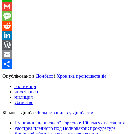
WhatsApp
Gmail
Message
Reddit
LinkedIn
WordPress
Email
Share
Опубліковано в
Донбасс
і
Хроника происшествий
гостиница
иностранец
милиция
убийство
Більше з
Донбасс
Більше записів у Донбасс »
Пушилин “нарисовал” Горловке 190 тысяч населения
Расстрел пленного под Волновахой: прокуратура
Донецкой области начала расследование