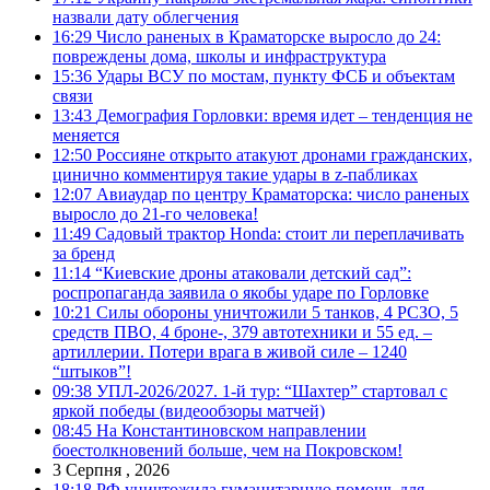
назвали дату облегчения
16:29
Число раненых в Краматорске выросло до 24:
повреждены дома, школы и инфраструктура
15:36
Удары ВСУ по мостам, пункту ФСБ и объектам
связи
13:43
Демография Горловки: время идет – тенденция не
меняется
12:50
Россияне открыто атакуют дронами гражданских,
цинично комментируя такие удары в z-пабликах
12:07
Авиаудар по центру Краматорска: число раненых
выросло до 21-го человека!
11:49
Садовый трактор Honda: стоит ли переплачивать
за бренд
11:14
“Киевские дроны атаковали детский сад”:
роспропаганда заявила о якобы ударе по Горловке
10:21
Силы обороны уничтожили 5 танков, 4 РСЗО, 5
средств ПВО, 4 броне-, 379 автотехники и 55 ед. –
артиллерии. Потери врага в живой силе – 1240
“штыков”!
09:38
УПЛ-2026/2027. 1-й тур: “Шахтер” стартовал с
яркой победы (видеообзоры матчей)
08:45
На Константиновском направлении
боестолкновений больше, чем на Покровском!
3 Серпня , 2026
18:18
РФ уничтожила гуманитарную помощь для