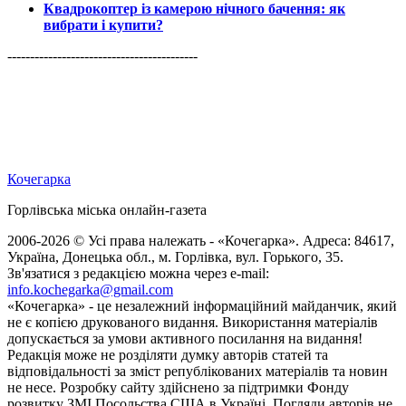
Квадрокоптер із камерою нічного бачення: як
вибрати і купити?
------------------------------------------
Кочегарка
Горлівська міська онлайн-газета
2006-2026 © Усі права належать - «Кочегарка». Адреса: 84617,
Україна, Донецька обл., м. Горлівка, вул. Горького, 35.
Зв'язатися з редакцією можна через e-mail:
info.kochegarka@gmail.com
«Кочегарка» - це незалежний інформаційний майданчик, який
не є копією друкованого видання. Використання матеріалів
допускається за умови активного посилання на видання!
Редакція може не розділяти думку авторів статей та
відповідальності за зміст републікованих матеріалів та новин
не несе. Розробку сайту здійснено за підтримки Фонду
розвитку ЗМІ Посольства США в Україні. Погляди авторів не