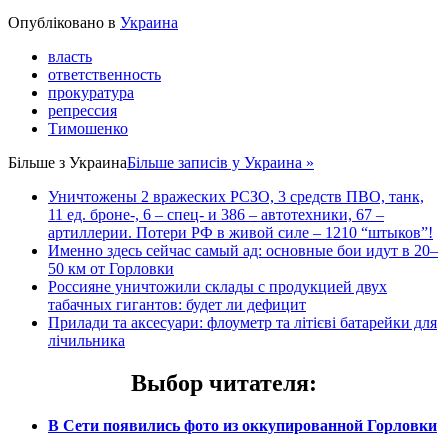
Share
Опубліковано в
Украина
власть
ответственность
прокуратура
репрессия
Тимошенко
Більше з
Украина
Більше записів у Украина »
Уничтожены 2 вражеских РСЗО, 3 средств ПВО, танк,
11 ед. броне-, 6 – спец- и 386 – автотехники, 67 –
артиллерии. Потери РФ в живой силе – 1210 “штыков”!
Именно здесь сейчас самый ад: основные бои идут в 20–
50 км от Горловки
Россияне уничтожили склады с продукцией двух
табачных гигантов: будет ли дефицит
Прилади та аксесуари: флоуметр та літієві батарейки для
лічильника
Выбор читателя
:
В Сети появились фото из оккупированной Горловки