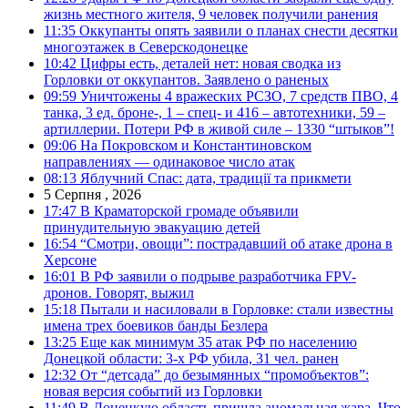
жизнь местного жителя, 9 человек получили ранения
11:35
Оккупанты опять заявили о планах снести десятки
многоэтажек в Северскодонецке
10:42
Цифры есть, деталей нет: новая сводка из
Горловки от оккупантов. Заявлено о раненых
09:59
Уничтожены 4 вражеских РСЗО, 7 средств ПВО, 4
танка, 3 ед. броне-, 1 – спец- и 416 – автотехники, 59 –
артиллерии. Потери РФ в живой силе – 1330 “штыков”!
09:06
На Покровском и Константиновском
направлениях — одинаковое число атак
08:13
Яблучний Спас: дата, традиції та прикмети
5 Серпня , 2026
17:47
В Краматорской громаде объявили
принудительную эвакуацию детей
16:54
“Смотри, овощи”: пострадавший об атаке дрона в
Херсоне
16:01
В РФ заявили о подрыве разработчика FPV-
дронов. Говорят, выжил
15:18
Пытали и насиловали в Горловке: стали известны
имена трех боевиков банды Безлера
13:25
Еще как минимум 35 атак РФ по населению
Донецкой области: 3-х РФ убила, 31 чел. ранен
12:32
От “детсада” до безымянных “промобъектов”:
новая версия событий из Горловки
11:49
В Донецкую область пришла аномальная жара. Что