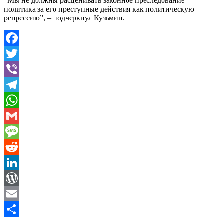
“Мы не должны расценивать законное преследование
политика за его преступные действия как политическую
репрессию”, – подчеркнул Кузьмин.
Facebook
Twitter
Viber
Telegram
WhatsApp
Gmail
Message
Reddit
LinkedIn
WordPress
Email