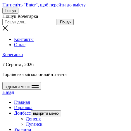
Натисніть "Enter", щоб перейти до вмісту
Пошук
Пошук Кочегарка
Контакты
О нас
Кочегарка
7 Серпня , 2026
Горлівська міська онлайн-газета
відкрити меню
Назад
Главная
Горловка
Донбасс
відкрити меню
Донецк
Луганск
Украина