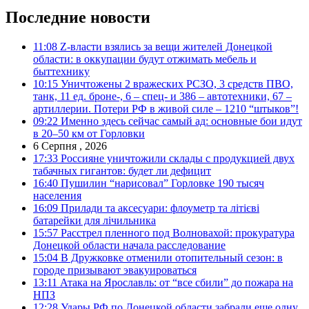
Последние новости
11:08
Z-власти взялись за вещи жителей Донецкой
области: в оккупации будут отжимать мебель и
быттехнику
10:15
Уничтожены 2 вражеских РСЗО, 3 средств ПВО,
танк, 11 ед. броне-, 6 – спец- и 386 – автотехники, 67 –
артиллерии. Потери РФ в живой силе – 1210 “штыков”!
09:22
Именно здесь сейчас самый ад: основные бои идут
в 20–50 км от Горловки
6 Серпня , 2026
17:33
Россияне уничтожили склады с продукцией двух
табачных гигантов: будет ли дефицит
16:40
Пушилин “нарисовал” Горловке 190 тысяч
населения
16:09
Прилади та аксесуари: флоуметр та літієві
батарейки для лічильника
15:57
Расстрел пленного под Волновахой: прокуратура
Донецкой области начала расследование
15:04
В Дружковке отменили отопительный сезон: в
городе призывают эвакуироваться
13:11
Атака на Ярославль: от “все сбили” до пожара на
НПЗ
12:28
Удары РФ по Донецкой области забрали еще одну