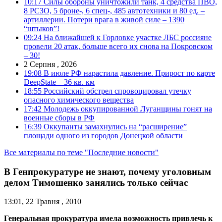
10:17
Силы обороны уничтожили танк, 4 средства ПВО,
8 РСЗО, 5 броне-, 6 спец-, 485 автотехники и 80 ед. –
артиллерии. Потери врага в живой силе – 1390
“штыков”!
09:24
На ближайшей к Горловке участке ЛБС россияне
провели 20 атак, больше всего их снова на Покровском
– 30!
2 Серпня , 2026
19:08
В июле РФ нарастила давление. Прирост по карте
DeepState – 36 кв. км
18:55
Российский обстрел спровоцировал утечку
опасного химического вещества
17:42
Молодежь оккупированной Луганщины гонят на
военные сборы в РФ
16:39
Оккупанты замахнулись на “расширение”
площади одного из городов Донецкой области
Все материалы по теме "Последние новости"
В Генпрокуратуре не знают, почему уголовным
делом Тимошенко занялись только сейчас
13:01, 22 Травня , 2010
Генеральная прокуратура имела возможность привлечь к