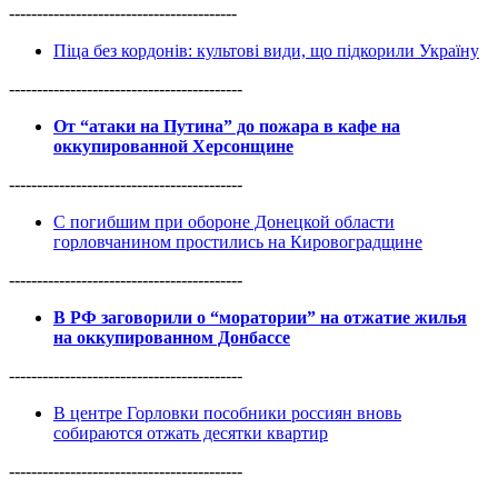
-----------------------------------------
Піца без кордонів: культові види, що підкорили Україну
------------------------------------------
От “атаки на Путина” до пожара в кафе на
оккупированной Херсонщине
------------------------------------------
С погибшим при обороне Донецкой области
горловчанином простились на Кировоградщине
------------------------------------------
В РФ заговорили о “моратории” на отжатие жилья
на оккупированном Донбассе
------------------------------------------
В центре Горловки пособники россиян вновь
собираются отжать десятки квартир
------------------------------------------