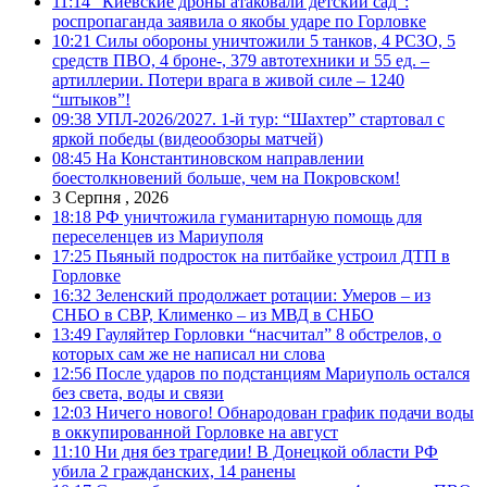
11:14
“Киевские дроны атаковали детский сад”:
роспропаганда заявила о якобы ударе по Горловке
10:21
Силы обороны уничтожили 5 танков, 4 РСЗО, 5
средств ПВО, 4 броне-, 379 автотехники и 55 ед. –
артиллерии. Потери врага в живой силе – 1240
“штыков”!
09:38
УПЛ-2026/2027. 1-й тур: “Шахтер” стартовал с
яркой победы (видеообзоры матчей)
08:45
На Константиновском направлении
боестолкновений больше, чем на Покровском!
3 Серпня , 2026
18:18
РФ уничтожила гуманитарную помощь для
переселенцев из Мариуполя
17:25
Пьяный подросток на питбайке устроил ДТП в
Горловке
16:32
Зеленский продолжает ротации: Умеров – из
СНБО в СВР, Клименко – из МВД в СНБО
13:49
Гауляйтер Горловки “насчитал” 8 обстрелов, о
которых сам же не написал ни слова
12:56
После ударов по подстанциям Мариуполь остался
без света, воды и связи
12:03
Ничего нового! Обнародован график подачи воды
в оккупированной Горловке на август
11:10
Ни дня без трагедии! В Донецкой области РФ
убила 2 гражданских, 14 ранены