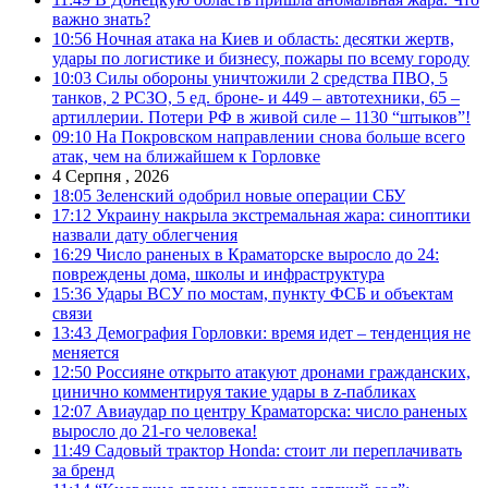
важно знать?
10:56
Ночная атака на Киев и область: десятки жертв,
удары по логистике и бизнесу, пожары по всему городу
10:03
Силы обороны уничтожили 2 средства ПВО, 5
танков, 2 РСЗО, 5 ед. броне- и 449 – автотехники, 65 –
артиллерии. Потери РФ в живой силе – 1130 “штыков”!
09:10
На Покровском направлении снова больше всего
атак, чем на ближайшем к Горловке
4 Серпня , 2026
18:05
Зеленский одобрил новые операции СБУ
17:12
Украину накрыла экстремальная жара: синоптики
назвали дату облегчения
16:29
Число раненых в Краматорске выросло до 24:
повреждены дома, школы и инфраструктура
15:36
Удары ВСУ по мостам, пункту ФСБ и объектам
связи
13:43
Демография Горловки: время идет – тенденция не
меняется
12:50
Россияне открыто атакуют дронами гражданских,
цинично комментируя такие удары в z-пабликах
12:07
Авиаудар по центру Краматорска: число раненых
выросло до 21-го человека!
11:49
Садовый трактор Honda: стоит ли переплачивать
за бренд