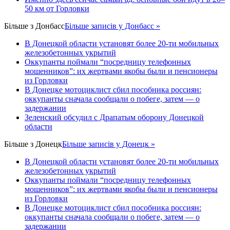
50 км от Горловки
Більше з
Донбасс
Більше записів у Донбасс »
В Донецкой области установят более 20-ти мобильных
железобетонных укрытий
Оккупанты поймали “посредницу телефонных
мошенников”: их жертвами якобы были и пенсионеры
из Горловки
В Донецке мотоциклист сбил пособника россиян:
оккупанты сначала сообщали о побеге, затем — о
задержании
Зеленский обсудил с Драпатым оборону Донецкой
области
Більше з
Донецк
Більше записів у Донецк »
В Донецкой области установят более 20-ти мобильных
железобетонных укрытий
Оккупанты поймали “посредницу телефонных
мошенников”: их жертвами якобы были и пенсионеры
из Горловки
В Донецке мотоциклист сбил пособника россиян:
оккупанты сначала сообщали о побеге, затем — о
задержании