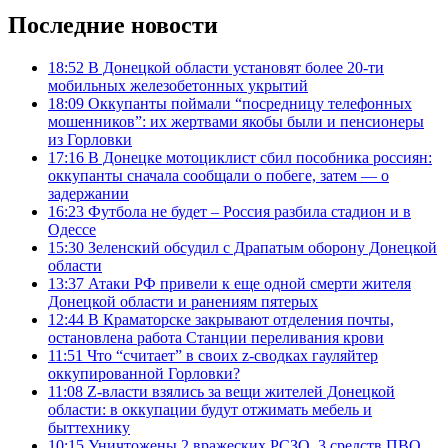
Последние новости
18:52
В Донецкой области установят более 20-ти
мобильных железобетонных укрытий
18:09
Оккупанты поймали “посредницу телефонных
мошенников”: их жертвами якобы были и пенсионеры
из Горловки
17:16
В Донецке мотоциклист сбил пособника россиян:
оккупанты сначала сообщали о побеге, затем — о
задержании
16:23
Футбола не будет – Россия разбила стадион и в
Одессе
15:30
Зеленский обсудил с Драпатым оборону Донецкой
области
13:37
Атаки РФ привели к еще одной смерти жителя
Донецкой области и ранениям пятерых
12:44
В Краматорске закрывают отделения почты,
остановлена работа Станции переливания крови
11:51
Что “считает” в своих z-сводках гауляйтер
оккупированной Горловки?
11:08
Z-власти взялись за вещи жителей Донецкой
области: в оккупации будут отжимать мебель и
быттехнику
10:15
Уничтожены 2 вражеских РСЗО, 3 средств ПВО,