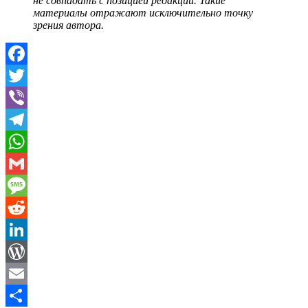
не совпадать с позицией редакции. Такие
материалы
отражают исключительно точку
зрения автора.
Facebook
Twitter
Viber
Telegram
WhatsApp
Gmail
Message
Reddit
LinkedIn
WordPress
Email