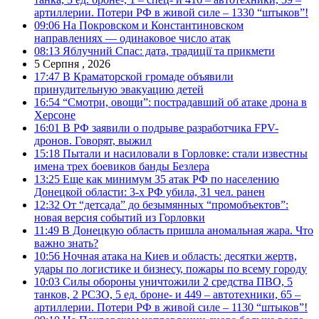
артиллерии. Потери РФ в живой силе – 1330 “штыков”!
09:06
На Покровском и Константиновском
направлениях — одинаковое число атак
08:13
Яблучний Спас: дата, традиції та прикмети
5 Серпня , 2026
17:47
В Краматорской громаде объявили
принудительную эвакуацию детей
16:54
“Смотри, овощи”: пострадавший об атаке дрона в
Херсоне
16:01
В РФ заявили о подрыве разработчика FPV-
дронов. Говорят, выжил
15:18
Пытали и насиловали в Горловке: стали известны
имена трех боевиков банды Безлера
13:25
Еще как минимум 35 атак РФ по населению
Донецкой области: 3-х РФ убила, 31 чел. ранен
12:32
От “детсада” до безымянных “промобъектов”:
новая версия событий из Горловки
11:49
В Донецкую область пришла аномальная жара. Что
важно знать?
10:56
Ночная атака на Киев и область: десятки жертв,
удары по логистике и бизнесу, пожары по всему городу
10:03
Силы обороны уничтожили 2 средства ПВО, 5
танков, 2 РСЗО, 5 ед. броне- и 449 – автотехники, 65 –
артиллерии. Потери РФ в живой силе – 1130 “штыков”!