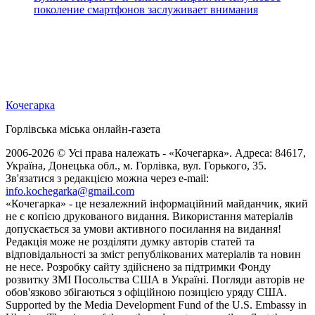
поколение смартфонов заслуживает внимания
Кочегарка
Горлівська міська онлайн-газета
2006-2026 © Усі права належать - «Кочегарка». Адреса: 84617,
Україна, Донецька обл., м. Горлівка, вул. Горького, 35.
Зв'язатися з редакцією можна через e-mail:
info.kochegarka@gmail.com
«Кочегарка» - це незалежний інформаційний майданчик, який
не є копією друкованого видання. Використання матеріалів
допускається за умови активного посилання на видання!
Редакція може не розділяти думку авторів статей та
відповідальності за зміст републікованих матеріалів та новин
не несе. Розробку сайту здійснено за підтримки Фонду
розвитку ЗМІ Посольства США в Україні. Погляди авторів не
обов'язково збігаються з офіційною позицією уряду США.
Supported by the Media Development Fund of the U.S. Embassy in