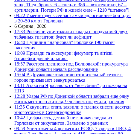
танк, 11 ед. броне-, 6 – спец- и 386 – автотехники, 67 –
артиллерии. Потери РФ в живой силе – 1210 “штыков”!
09:22
Именно здесь сейчас самый ад: основные бои идут
в 20–50 км от Горловки
6 Серпня , 2026
17:33
Россияне уничтожили склады с продукцией двух
табачных гигантов: будет ли дефицит
16:40
Пушилин “нарисовал” Горловке 190 тысяч
населения
16:09
Прилади та аксесуари: флоуметр та літієві
батарейки для лічильника
15:57
Расстрел пленного под Волновахой: прокуратура
Донецкой области начала расследование
15:04
В Дружковке отменили отопительный сезон: в
городе призывают эвакуироваться
13:11
Атака на Ярославль: от “все сбили” до пожара на
НПЗ
12:28
Удары РФ по Донецкой области забрали еще одну
жизнь местного жителя, 9 человек получили ранения
11:35
Оккупанты опять заявили о планах снести десятки
многоэтажек в Северскодонецке
10:42
Цифры есть, деталей нет: новая сводка из
Горловки от оккупантов. Заявлено о раненых
09:59
Уничтожены 4 вражеских РСЗО, 7 средств ПВО, 4
танка, 3 ед. броне-, 1 – спец- и 416 – автотехники, 59 –