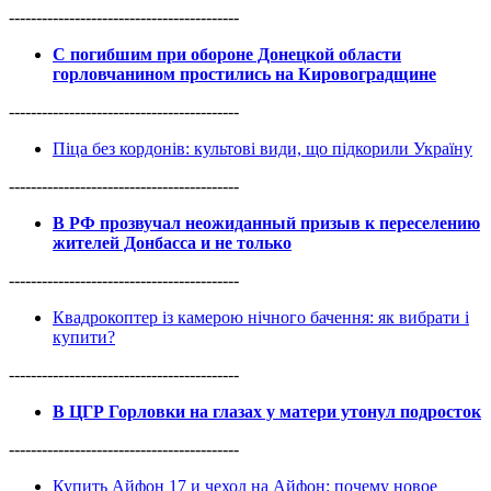
------------------------------------------
С погибшим при обороне Донецкой области
горловчанином простились на Кировоградщине
------------------------------------------
Піца без кордонів: культові види, що підкорили Україну
------------------------------------------
В РФ прозвучал неожиданный призыв к переселению
жителей Донбасса и не только
------------------------------------------
Квадрокоптер із камерою нічного бачення: як вибрати і
купити?
------------------------------------------
В ЦГР Горловки на глазах у матери утонул подросток
------------------------------------------
Купить Айфон 17 и чехол на Айфон: почему новое