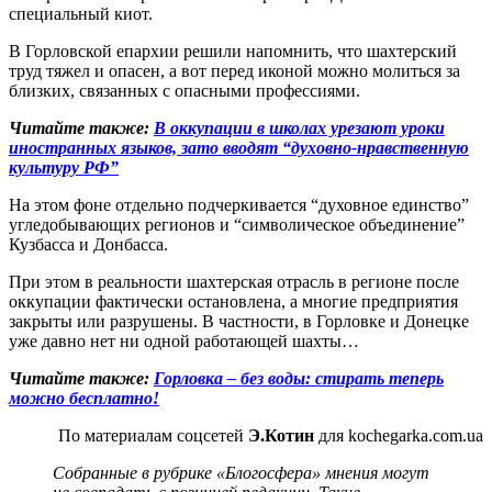
специальный киот.
В Горловской епархии решили напомнить, что шахтерский
труд тяжел и опасен, а вот перед иконой можно молиться за
близких, связанных с опасными профессиями.
Читайте также:
В оккупации в школах урезают уроки
иностранных языков, зато вводят “духовно-нравственную
культуру РФ”
На этом фоне отдельно подчеркивается “духовное единство”
угледобывающих регионов и “символическое объединение”
Кузбасса и Донбасса.
При этом в реальности шахтерская отрасль в регионе после
оккупации фактически остановлена, а многие предприятия
закрыты или разрушены. В частности, в Горловке и Донецке
уже давно нет ни одной работающей шахты…
Читайте также:
Горловка – без воды: стирать теперь
можно бесплатно!
По материалам соцсетей
Э.Котин
для kochegarka.com.ua
Собранные в рубрике «Блогосфера» мнения могут