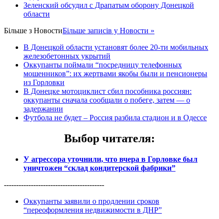
Зеленский обсудил с Драпатым оборону Донецкой
области
Більше з
Новости
Більше записів у Новости »
В Донецкой области установят более 20-ти мобильных
железобетонных укрытий
Оккупанты поймали “посредницу телефонных
мошенников”: их жертвами якобы были и пенсионеры
из Горловки
В Донецке мотоциклист сбил пособника россиян:
оккупанты сначала сообщали о побеге, затем — о
задержании
Футбола не будет – Россия разбила стадион и в Одессе
Выбор читателя
:
У агрессора уточнили, что вчера в Горловке был
уничтожен “склад кондитерской фабрики”
-----------------------------------------
Оккупанты заявили о продлении сроков
“переоформления недвижимости в ДНР”