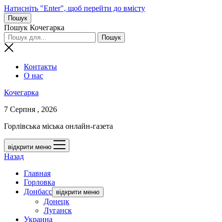
Натисніть "Enter", щоб перейти до вмісту
Пошук
Пошук Кочегарка
Контакты
О нас
Кочегарка
7 Серпня , 2026
Горлівська міська онлайн-газета
відкрити меню
Назад
Главная
Горловка
Донбасс
відкрити меню
Донецк
Луганск
Украина