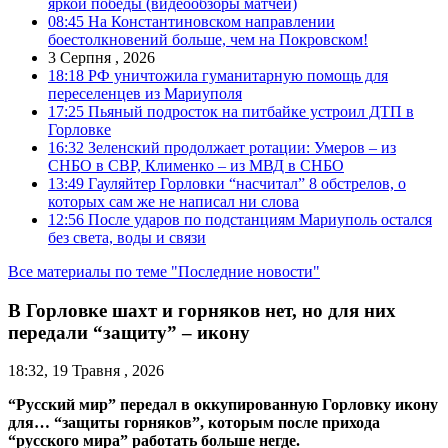
яркой победы (видеообзоры матчей)
08:45
На Константиновском направлении
боестолкновений больше, чем на Покровском!
3 Серпня , 2026
18:18
РФ уничтожила гуманитарную помощь для
переселенцев из Мариуполя
17:25
Пьяный подросток на питбайке устроил ДТП в
Горловке
16:32
Зеленский продолжает ротации: Умеров – из
СНБО в СВР, Клименко – из МВД в СНБО
13:49
Гауляйтер Горловки “насчитал” 8 обстрелов, о
которых сам же не написал ни слова
12:56
После ударов по подстанциям Мариуполь остался
без света, воды и связи
Все материалы по теме "Последние новости"
В Горловке шахт и горняков нет, но для них
передали “защиту” – икону
18:32, 19 Травня , 2026
“Русский мир” передал в оккупированную Горловку икону
для… “защиты горняков”, которым после прихода
“русского мира” работать больше негде.