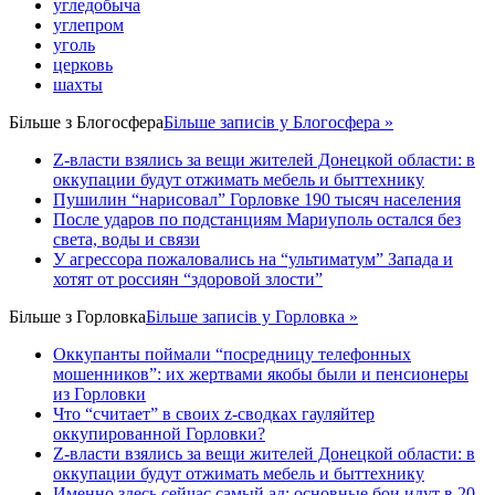
угледобыча
углепром
уголь
церковь
шахты
Більше з
Блогосфера
Більше записів у Блогосфера »
Z-власти взялись за вещи жителей Донецкой области: в
оккупации будут отжимать мебель и быттехнику
Пушилин “нарисовал” Горловке 190 тысяч населения
После ударов по подстанциям Мариуполь остался без
света, воды и связи
У агрессора пожаловались на “ультиматум” Запада и
хотят от россиян “здоровой злости”
Більше з
Горловка
Більше записів у Горловка »
Оккупанты поймали “посредницу телефонных
мошенников”: их жертвами якобы были и пенсионеры
из Горловки
Что “считает” в своих z-сводках гауляйтер
оккупированной Горловки?
Z-власти взялись за вещи жителей Донецкой области: в
оккупации будут отжимать мебель и быттехнику
Именно здесь сейчас самый ад: основные бои идут в 20–