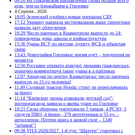
09:10
На Покровском направлении снова больше всего
атак, чем на ближайшем к Горловке
4 Серпня , 2026
18:05
Зеленский одобрил новые операции СБУ
17:12
Украину накрыла экстремальная жара: синоптики
назвали дату облегчения
16:29
Число раненых в Краматорске выросло до 24:
повреждены дома, школы и инфраструктура
15:36
Удары ВСУ по мостам, пункту ФСБ и объектам
связи
13:43
Демография Горловки: время идет – тенденция не
меняется
12:50
Россияне открыто атакуют дронами гражданских,
цинично комментируя такие удары в z-пабликах
12:07
Авиаудар по центру Краматорска: число раненых
выросло до 21-го человека!
11:49
Садовый трактор Honda: стоит ли переплачивать
за бренд
11:14
“Киевские дроны атаковали детский сад”:
роспропаганда заявила о якобы ударе по Горловке
10:21
Силы обороны уничтожили 5 танков, 4 РСЗО, 5
средств ПВО, 4 броне-, 379 автотехники и 55 ед. –
артиллерии. Потери врага в живой силе – 1240
“штыков”!
09:38
УПЛ-2026/2027. 1-й тур: “Шахтер” стартовал с