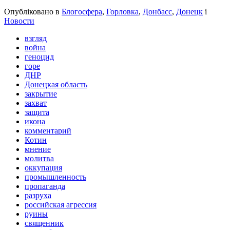
Share
Опубліковано в
Блогосфера
,
Горловка
,
Донбасс
,
Донецк
і
Новости
взгляд
война
геноцид
горе
ДНР
Донецкая область
закрытие
захват
защита
икона
комментарий
Котин
мнение
молитва
оккупация
промышленность
пропаганда
разруха
российская агрессия
руины
священник