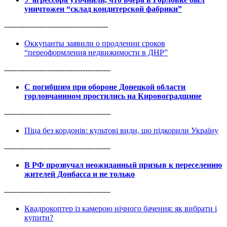
уничтожен “склад кондитерской фабрики”
-----------------------------------------
Оккупанты заявили о продлении сроков
“переоформления недвижимости в ДНР”
------------------------------------------
С погибшим при обороне Донецкой области
горловчанином простились на Кировоградщине
------------------------------------------
Піца без кордонів: культові види, що підкорили Україну
------------------------------------------
В РФ прозвучал неожиданный призыв к переселению
жителей Донбасса и не только
------------------------------------------
Квадрокоптер із камерою нічного бачення: як вибрати і
купити?