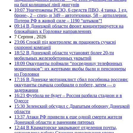
на базі колишньої лінії двигунів
10:07
Уничтожены РСЗО, 6 средств ПВО, 4 танка, 1 ед.
броне-, 2 – спец- и 349 – автотехники, 58 – артиллерии.
Потери РФ в живой силе – 1190 “штыков”!
09:14
В Донецкой области фронт концентрируется на
ближайших к Горловке направлениях
7 Серпня , 2026
23:06
Спокій під контролем: як працюють сучасні
охоронні компанії
18:52
В Донецкой области установят более 20-ти
мобильных железобетонных укрытий
18:09
Оккупанты поймали “посредницу телефонных
мошенников”: их жертвами якобы были и пенсионеры
из Горловки
17:16
В Донецке мотоциклист сбил пособника россиян:
оккупанты сначала сообщали о побеге, затем — о
задержании
16:23
Футбола не будет – Россия разбила стадион и в
Одессе
15:30
Зеленский обсудил с Драпатым оборону Донецкой
области
13:37
Атаки РФ привели к еще одной смерти жителя
Донецкой области и ранениям пятерых
12:44
В Краматорске закрывают отделения почты,
остановлена работа Станции переливания крови