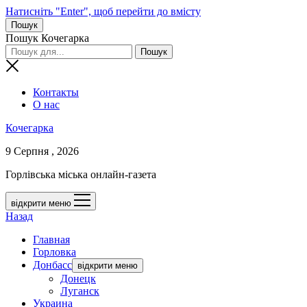
Натисніть "Enter", щоб перейти до вмісту
Пошук
Пошук Кочегарка
Контакты
О нас
Кочегарка
9 Серпня , 2026
Горлівська міська онлайн-газета
відкрити меню
Назад
Главная
Горловка
Донбасс
відкрити меню
Донецк
Луганск
Украина