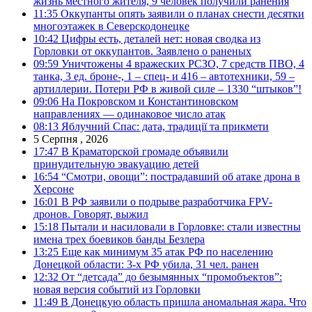
жизнь местного жителя, 9 человек получили ранения
11:35
Оккупанты опять заявили о планах снести десятки
многоэтажек в Северскодонецке
10:42
Цифры есть, деталей нет: новая сводка из
Горловки от оккупантов. Заявлено о раненых
09:59
Уничтожены 4 вражеских РСЗО, 7 средств ПВО, 4
танка, 3 ед. броне-, 1 – спец- и 416 – автотехники, 59 –
артиллерии. Потери РФ в живой силе – 1330 “штыков”!
09:06
На Покровском и Константиновском
направлениях — одинаковое число атак
08:13
Яблучний Спас: дата, традиції та прикмети
5 Серпня , 2026
17:47
В Краматорской громаде объявили
принудительную эвакуацию детей
16:54
“Смотри, овощи”: пострадавший об атаке дрона в
Херсоне
16:01
В РФ заявили о подрыве разработчика FPV-
дронов. Говорят, выжил
15:18
Пытали и насиловали в Горловке: стали известны
имена трех боевиков банды Безлера
13:25
Еще как минимум 35 атак РФ по населению
Донецкой области: 3-х РФ убила, 31 чел. ранен
12:32
От “детсада” до безымянных “промобъектов”:
новая версия событий из Горловки
11:49
В Донецкую область пришла аномальная жара. Что