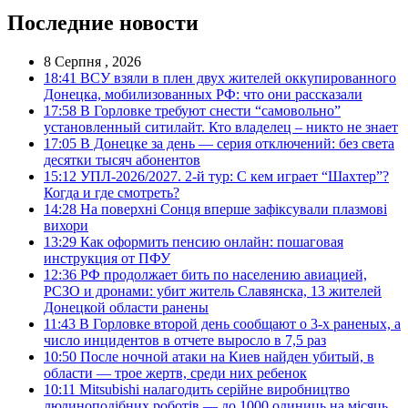
Последние новости
8 Серпня , 2026
18:41
ВСУ взяли в плен двух жителей оккупированного
Донецка, мобилизованных РФ: что они рассказали
17:58
В Горловке требуют снести “самовольно”
установленный ситилайт. Кто владелец – никто не знает
17:05
В Донецке за день — серия отключений: без света
десятки тысяч абонентов
15:12
УПЛ-2026/2027. 2-й тур: С кем играет “Шахтер”?
Когда и где смотреть?
14:28
На поверхні Сонця вперше зафіксували плазмові
вихори
13:29
Как оформить пенсию онлайн: пошаговая
инструкция от ПФУ
12:36
РФ продолжает бить по населению авиацией,
РСЗО и дронами: убит житель Славянска, 13 жителей
Донецкой области ранены
11:43
В Горловке второй день сообщают о 3-х раненых, а
число инцидентов в отчете выросло в 7,5 раз
10:50
После ночной атаки на Киев найден убитый, в
области — трое жертв, среди них ребенок
10:11
Mitsubishi налагодить серійне виробництво
людиноподібних роботів — до 1000 одиниць на місяць