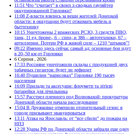
11:51
Что “считает” в своих z-сводках гауляйтер
оккупированной Горловки?
11:08
Z-власти взялись за вещи жителей Донецкой
области: в оккупации будут отжимать мебель и
быттехнику
10:15
Уничтожены 2 вражеских РСЗО, 3 средств ПВО,
танк, 11 ед. броне-, 6 – спец- и 386 – автотехники, 67 –
артиллерии. Потери РФ в живой силе – 1210 “штыков”!
09:22
Именно здесь сейчас самый ад: основные бои идут
в 20–50 км от Горловки
6 Серпня , 2026
17:33
Россияне уничтожили склады с продукцией двух
табачных гигантов: будет ли дефицит
16:40
Пушилин “нарисовал” Горловке 190 тысяч
населения
16:09
Прилади та аксесуари: флоуметр та літієві
батарейки для лічильника
15:57
Расстрел пленного под Волновахой: прокуратура
Донецкой области начала расследование
15:04
В Дружковке отменили отопительный сезон: в
городе призывают эвакуироваться
13:11
Атака на Ярославль: от “все сбили” до пожара на
НПЗ
12:28
Удары РФ по Донецкой области забрали еще одну