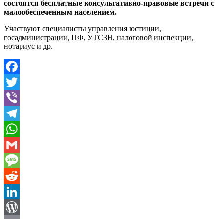
состоятся бесплатные консультативно-правовые встречи с
малообеспеченным населением.
Участвуют специалисты управления юстиции,
госадминистрации, ПФ, УТСЗН, налоговой инспекции,
нотариус и др.
Facebook
Twitter
Viber
Telegram
WhatsApp
Gmail
Message
Reddit
LinkedIn