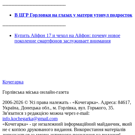
------------------------------------------
В ЦГР Горловки на глазах у матери утонул подросток
------------------------------------------
Купить Айфон 17 и чехол на Айфон: почему новое
поколение смартфонов заслуживает внимания
Кочегарка
Горлівська міська онлайн-газета
2006-2026 © Усі права належать - «Кочегарка». Адреса: 84617,
Україна, Донецька обл., м. Горлівка, вул. Горького, 35.
Зв'язатися з редакцією можна через e-mail:
info.kochegarka@gmail.com
«Кочегарка» - це незалежний інформаційний майданчик, який
не є копією друкованого видання. Використання матеріалів
допускається за умови активного посилання на видання!