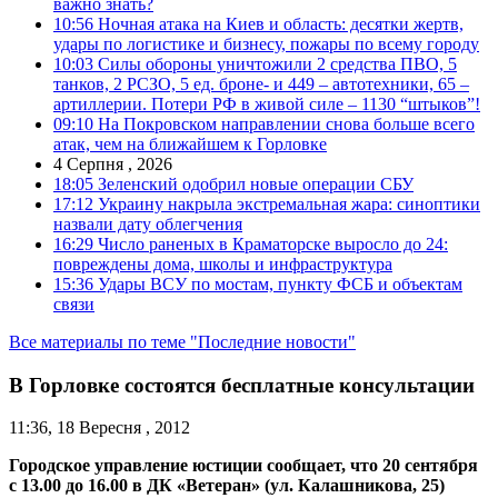
важно знать?
10:56
Ночная атака на Киев и область: десятки жертв,
удары по логистике и бизнесу, пожары по всему городу
10:03
Силы обороны уничтожили 2 средства ПВО, 5
танков, 2 РСЗО, 5 ед. броне- и 449 – автотехники, 65 –
артиллерии. Потери РФ в живой силе – 1130 “штыков”!
09:10
На Покровском направлении снова больше всего
атак, чем на ближайшем к Горловке
4 Серпня , 2026
18:05
Зеленский одобрил новые операции СБУ
17:12
Украину накрыла экстремальная жара: синоптики
назвали дату облегчения
16:29
Число раненых в Краматорске выросло до 24:
повреждены дома, школы и инфраструктура
15:36
Удары ВСУ по мостам, пункту ФСБ и объектам
связи
Все материалы по теме "Последние новости"
В Горловке состоятся бесплатные консультации
11:36, 18 Вересня , 2012
Городское управление юстиции сообщает, что
20 сентября
с 13.00 до 16.00 в ДК «Ветеран»
(ул. Калашникова, 25)