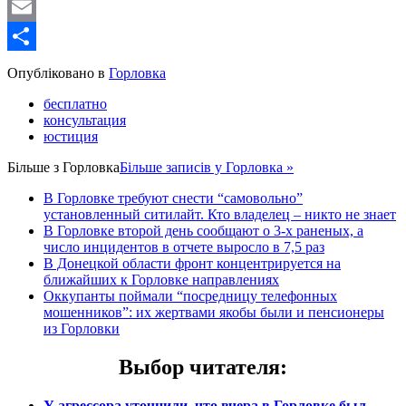
WordPress
Email
Share
Опубліковано в
Горловка
бесплатно
консультация
юстиция
Більше з
Горловка
Більше записів у Горловка »
В Горловке требуют снести “самовольно”
установленный ситилайт. Кто владелец – никто не знает
В Горловке второй день сообщают о 3-х раненых, а
число инцидентов в отчете выросло в 7,5 раз
В Донецкой области фронт концентрируется на
ближайших к Горловке направлениях
Оккупанты поймали “посредницу телефонных
мошенников”: их жертвами якобы были и пенсионеры
из Горловки
Выбор читателя
:
У агрессора уточнили, что вчера в Горловке был