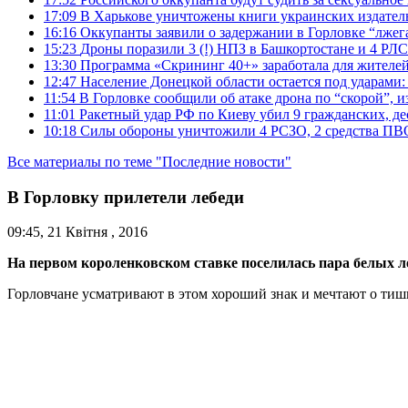
17:09
В Харькове уничтожены книги украинских издатель
16:16
Оккупанты заявили о задержании в Горловке “лже
15:23
Дроны поразили 3 (!) НПЗ в Башкортостане и 4 РЛС
13:30
Программа «Скрининг 40+» заработала для жителе
12:47
Население Донецкой области остается под ударами
11:54
В Горловке сообщили об атаке дрона по “скорой”, и
11:01
Ракетный удар РФ по Киеву убил 9 гражданских, д
10:18
Силы обороны уничтожили 4 РСЗО, 2 средства ПВО, 4
Все материалы по теме "Последние новости"
В Горловку прилетели лебеди
09:45, 21 Квітня , 2016
На первом короленковском ставке поселилась пара белых л
Горловчане усматривают в этом хороший знак и мечтают о тиш