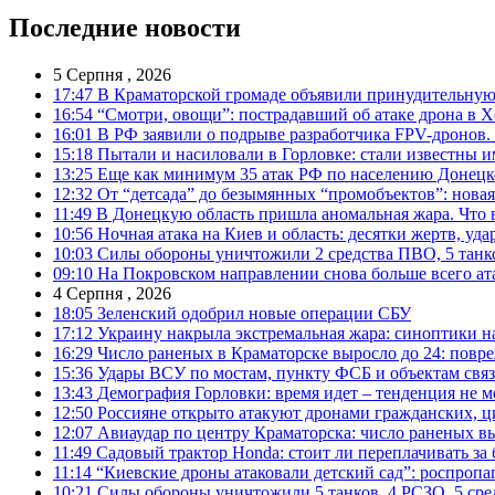
Последние новости
5 Серпня , 2026
17:47
В Краматорской громаде объявили принудительную
16:54
“Смотри, овощи”: пострадавший об атаке дрона в Х
16:01
В РФ заявили о подрыве разработчика FPV-дронов.
15:18
Пытали и насиловали в Горловке: стали известны и
13:25
Еще как минимум 35 атак РФ по населению Донецкой
12:32
От “детсада” до безымянных “промобъектов”: новая
11:49
В Донецкую область пришла аномальная жара. Что 
10:56
Ночная атака на Киев и область: десятки жертв, уд
10:03
Силы обороны уничтожили 2 средства ПВО, 5 танков
09:10
На Покровском направлении снова больше всего ат
4 Серпня , 2026
18:05
Зеленский одобрил новые операции СБУ
17:12
Украину накрыла экстремальная жара: синоптики н
16:29
Число раненых в Краматорске выросло до 24: повр
15:36
Удары ВСУ по мостам, пункту ФСБ и объектам свя
13:43
Демография Горловки: время идет – тенденция не м
12:50
Россияне открыто атакуют дронами гражданских, ц
12:07
Авиаудар по центру Краматорска: число раненых вы
11:49
Садовый трактор Honda: стоит ли переплачивать за
11:14
“Киевские дроны атаковали детский сад”: роспропаг
10:21
Силы обороны уничтожили 5 танков, 4 РСЗО, 5 средс