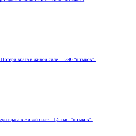
. Потери врага в живой силе – 1390 “штыков”!
ри врага в живой силе – 1,5 тыс. “штыков”!