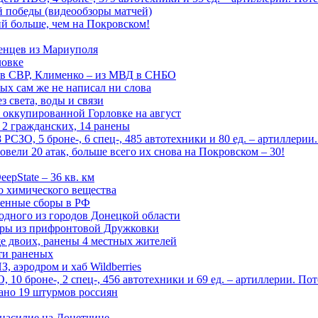
ой победы (видеообзоры матчей)
й больше, чем на Покровском!
енцев из Мариуполя
ловке
 в СВР, Клименко – из МВД в СНБО
рых сам же не написал ни слова
 света, воды и связи
 оккупированной Горловке на август
 2 гражданских, 14 ранены
СЗО, 5 броне-, 6 спец-, 485 автотехники и 80 ед. – артиллерии
вели 20 атак, больше всего их снова на Покровском – 30!
epState – 36 кв. км
о химического вещества
енные сборы в РФ
одного из городов Донецкой области
дры из прифронтовой Дружковки
е двоих, ранены 4 местных жителей
сти раненых
, аэродром и хаб Wildberries
0 броне-, 2 спец-, 456 автотехники и 69 ед. – артиллерии. Поте
ано 19 штурмов россиян
 насилие на Донетчине