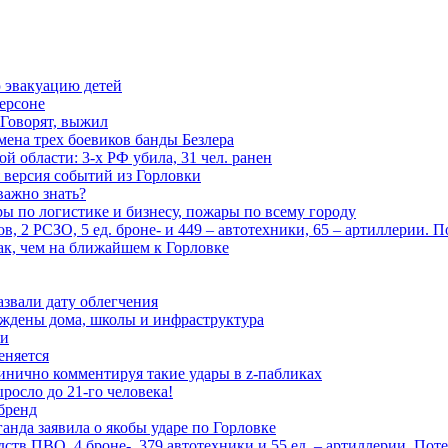
 эвакуацию детей
ерсоне
 Говорят, выжил
мена трех боевиков банды Безлера
 области: 3-х РФ убила, 31 чел. ранен
 версия событий из Горловки
важно знать?
ары по логистике и бизнесу, пожары по всему городу
, 2 РСЗО, 5 ед. броне- и 449 – автотехники, 65 – артиллерии. 
ак, чем на ближайшем к Горловке
азвали дату облегчения
еждены дома, школы и инфраструктура
зи
еняется
инично комментируя такие удары в z-пабликах
росло до 21-го человека!
 бренд
анда заявила о якобы ударе по Горловке
тв ПВО, 4 броне-, 379 автотехники и 55 ед. – артиллерии. Поте