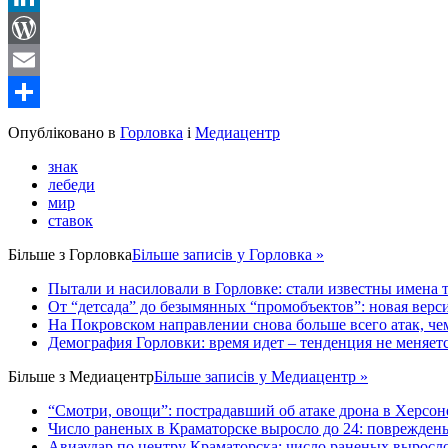
LinkedIn
WordPress
Email
Share
Опубліковано в
Горловка
і
Медиацентр
знак
лебеди
мир
ставок
Більше з
Горловка
Більше записів у Горловка »
Пытали и насиловали в Горловке: стали известны имена 
От “детсада” до безымянных “промобъектов”: новая верс
На Покровском направлении снова больше всего атак, ч
Демография Горловки: время идет – тенденция не меняет
Більше з
Медиацентр
Більше записів у Медиацентр »
“Смотри, овощи”: пострадавший об атаке дрона в Херсон
Число раненых в Краматорске выросло до 24: поврежден
Авиаудар по центру Краматорска: число раненых выросло 