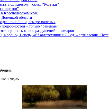
ств, под Киевом – склад “Розетки”
газовщиков”
 в Краснодарском крае
й Донецкой области
: один погибший, семеро раненых
з подробностей – только “раненые”
есятки ранены, много разрушений и пожаров
 броне-, 1 спец-, 463 автотехники и 82 ед. – артиллерии. Поте
ебедей.
ине и мире.