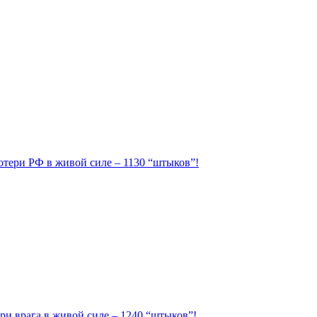
Потери РФ в живой силе – 1130 “штыков”!
ри врага в живой силе – 1240 “штыков”!