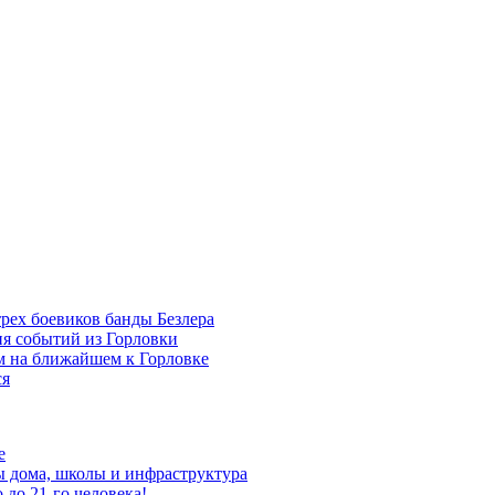
трех боевиков банды Безлера
ия событий из Горловки
ем на ближайшем к Горловке
ся
е
ы дома, школы и инфраструктура
до 21-го человека!