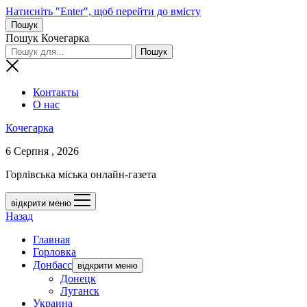
Натисніть "Enter", щоб перейти до вмісту
Пошук
Пошук Кочегарка
Контакты
О нас
Кочегарка
6 Серпня , 2026
Горлівська міська онлайн-газета
відкрити меню
Назад
Главная
Горловка
Донбасс
відкрити меню
Донецк
Луганск
Украина