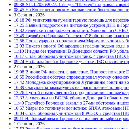
09:38
УПЛ-2026/2027. 1-й тур: “Шахтер” стартовал с ярк
08:45
На Константиновском направлении боестолкновени
3 Серпня , 2026
18:18
РФ уничтожила гуманитарную помощь для пересел
17:25
Пьяный подросток на питбайке устроил ДТП в Гор
16:32
Зеленский продолжает ротации: Умеров – из СНБО
13:49
Гауляйтер Горловки “насчитал” 8 обстрелов, о кото
12:56
После ударов по подстанциям Мариуполь остался без
12:03
Ничего нового! Обнародован график подачи воды в
11:10
Ни дня без трагедии! В Донецкой области РФ убила
10:17
Силы обороны уничтожили танк, 4 средства ПВО, 8 Р
09:24
На ближайшей к Горловке участке ЛБС россияне про
2 Серпня , 2026
19:08
В июле РФ нарастила давление. Прирост по карте De
18:55
Российский обстрел спровоцировал утечку опасног
17:42
Молодежь оккупированной Луганщины гонят на во
16:39
Оккупанты замахнулись на “расширение” площади 
13:26
Пустой и разрушенный город: появились новые ка
12:33
Захватчики из ВС РФ убили в Донецкой области ещ
11:40
Гауляйтер Горловки заявил о 27-ми обстрелах и ше
10:57
Удары по топливу и логистике: БПЛА атаковали НПЗ
10:04
Силы обороны уничтожили 8 РСЗО, 2 средства ПВО, 1
09:11
На ближайшем к Горловке направление зафиксиров
1 Серпня , 2026
17:52
Российского оккупанта будут судить за сексуальное