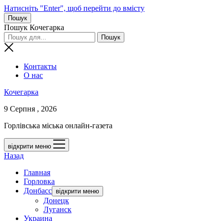
Натисніть "Enter", щоб перейти до вмісту
Пошук
Пошук Кочегарка
Контакты
О нас
Кочегарка
9 Серпня , 2026
Горлівська міська онлайн-газета
відкрити меню
Назад
Главная
Горловка
Донбасс
відкрити меню
Донецк
Луганск
Украина