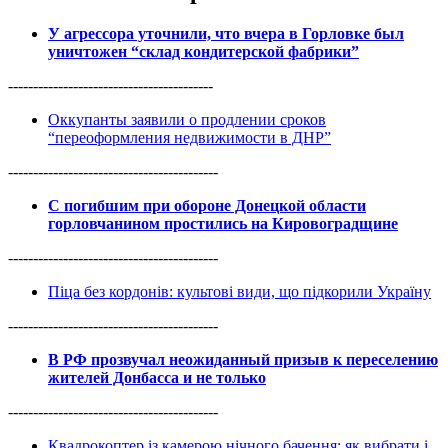
У агрессора уточнили, что вчера в Горловке был
уничтожен “склад кондитерской фабрики”
-----------------------------------------
Оккупанты заявили о продлении сроков
“переоформления недвижимости в ДНР”
------------------------------------------
С погибшим при обороне Донецкой области
горловчанином простились на Кировоградщине
------------------------------------------
Піца без кордонів: культові види, що підкорили Україну
------------------------------------------
В РФ прозвучал неожиданный призыв к переселению
жителей Донбасса и не только
------------------------------------------
Квадрокоптер із камерою нічного бачення: як вибрати і