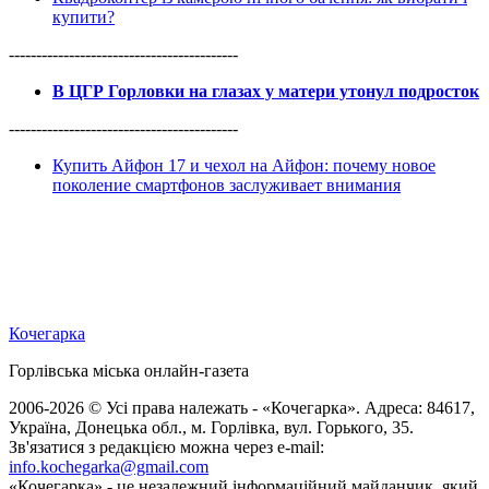
купити?
------------------------------------------
В ЦГР Горловки на глазах у матери утонул подросток
------------------------------------------
Купить Айфон 17 и чехол на Айфон: почему новое
поколение смартфонов заслуживает внимания
Кочегарка
Горлівська міська онлайн-газета
2006-2026 © Усі права належать - «Кочегарка». Адреса: 84617,
Україна, Донецька обл., м. Горлівка, вул. Горького, 35.
Зв'язатися з редакцією можна через e-mail:
info.kochegarka@gmail.com
«Кочегарка» - це незалежний інформаційний майданчик, який