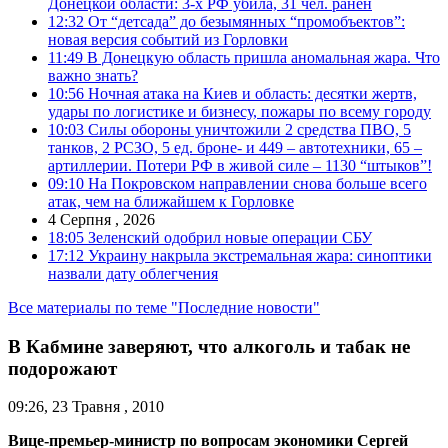
Донецкой области: 3-х РФ убила, 31 чел. ранен
12:32
От “детсада” до безымянных “промобъектов”:
новая версия событий из Горловки
11:49
В Донецкую область пришла аномальная жара. Что
важно знать?
10:56
Ночная атака на Киев и область: десятки жертв,
удары по логистике и бизнесу, пожары по всему городу
10:03
Силы обороны уничтожили 2 средства ПВО, 5
танков, 2 РСЗО, 5 ед. броне- и 449 – автотехники, 65 –
артиллерии. Потери РФ в живой силе – 1130 “штыков”!
09:10
На Покровском направлении снова больше всего
атак, чем на ближайшем к Горловке
4 Серпня , 2026
18:05
Зеленский одобрил новые операции СБУ
17:12
Украину накрыла экстремальная жара: синоптики
назвали дату облегчения
Все материалы по теме "Последние новости"
В Кабмине заверяют, что алкоголь и табак не
подорожают
09:26, 23 Травня , 2010
Вице-премьер-министр по вопросам экономики Сергей