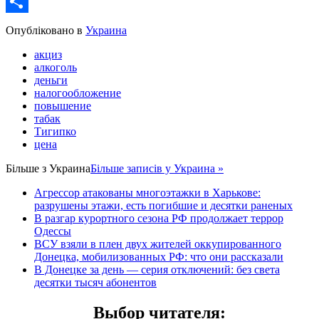
Email
Share
Опубліковано в
Украина
акциз
алкоголь
деньги
налогообложение
повышение
табак
Тигипко
цена
Більше з
Украина
Більше записів у Украина »
Агрессор атакованы многоэтажки в Харькове:
разрушены этажи, есть погибшие и десятки раненых
В разгар курортного сезона РФ продолжает террор
Одессы
ВСУ взяли в плен двух жителей оккупированного
Донецка, мобилизованных РФ: что они рассказали
В Донецке за день — серия отключений: без света
десятки тысяч абонентов
Выбор читателя
: