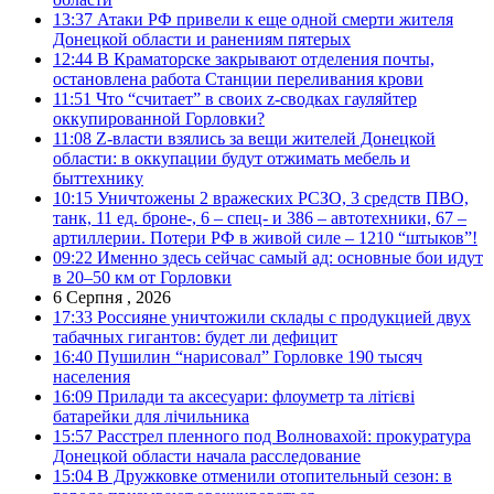
13:37
Атаки РФ привели к еще одной смерти жителя
Донецкой области и ранениям пятерых
12:44
В Краматорске закрывают отделения почты,
остановлена работа Станции переливания крови
11:51
Что “считает” в своих z-сводках гауляйтер
оккупированной Горловки?
11:08
Z-власти взялись за вещи жителей Донецкой
области: в оккупации будут отжимать мебель и
быттехнику
10:15
Уничтожены 2 вражеских РСЗО, 3 средств ПВО,
танк, 11 ед. броне-, 6 – спец- и 386 – автотехники, 67 –
артиллерии. Потери РФ в живой силе – 1210 “штыков”!
09:22
Именно здесь сейчас самый ад: основные бои идут
в 20–50 км от Горловки
6 Серпня , 2026
17:33
Россияне уничтожили склады с продукцией двух
табачных гигантов: будет ли дефицит
16:40
Пушилин “нарисовал” Горловке 190 тысяч
населения
16:09
Прилади та аксесуари: флоуметр та літієві
батарейки для лічильника
15:57
Расстрел пленного под Волновахой: прокуратура
Донецкой области начала расследование
15:04
В Дружковке отменили отопительный сезон: в