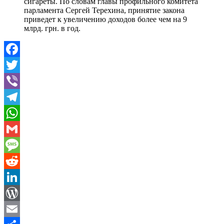
сигареты. По словам главы профильного комитета
парламента Сергей Терехина, принятие закона
приведет к увеличению доходов более чем на 9
млрд. грн. в год.
Facebook
Twitter
Viber
Telegram
WhatsApp
Gmail
Message
Reddit
LinkedIn
WordPress