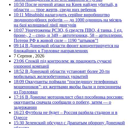
10:50
После ночной атаки на Киев найден убитый, в
области — трое жертв, среди них ребенок
10:11
Mitsubishi налагодить серійне виробництво
людиноподібних роботів — до 1000 одиниць на місяць
на базі колишньої лінії двигунів
10:07
Уничтожены РСЗО, 6 средств ПВО, 4 танка, 1 ед.
броне-, 2 – спец- и 349 – автотехники, 58 – артиллерии.
Потери РФ в живой силе – 1190 “штыков”!
09:14
В Донецкой области фронт концентрируется на
ближайших к Горловке направлениях
7 Серпня , 2026
23:06
Спокій під контролем: як працюють сучасні
охоронні компанії
18:52
В Донецкой области установят более 20-ти
мобильных железобетонных укрытий
18:09
Оккупанты поймали “посредницу телефонных
мошенников”: их жертвами якобы были и пенсионеры
из Горловки
17:16
В Донецке мотоциклист сбил пособника россиян:
оккупанты сначала сообщали о побеге, затем — о
задержании
16:23
Футбола не будет – Россия разбила стадион и в
Одессе
15:30
Зеленский обсудил с Драпатым оборону Донецкой
области