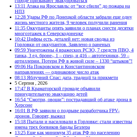
городе призывают эвакуироваться
13:11
Атака на Ярославль: от “все сбили” до пожара на
НПЗ
12:28
Удары РФ по Донецкой области забрали еще одну
жизнь местного жителя, 9 человек получили ранения
11:35
Оккупанты опять заявили о планах снести десятки
многоэтажек в Северскодонецке
10:42
Цифры есть, деталей нет: новая сводка из
Горловки от оккупантов. Заявлено о раненых
09:59
Уничтожены 4 вражеских РСЗО, 7 средств ПВО, 4
танка, 3 ед. броне-, 1 – спец- и 416 – автотехники, 59 –
артиллерии. Потери РФ в живой силе – 1330 “штыков”!
09:06
На Покровском и Константиновском
направлениях — одинаковое число атак
08:13
Яблучний Спас: дата, традиції та прикмети
5 Серпня , 2026
17:47
В Краматорской громаде объявили
принудительную эвакуацию детей
16:54
“Смотри, овощи”: пострадавший об атаке дрона в
Херсоне
16:01
В РФ заявили о подрыве разработчика FPV-
дронов. Говорят, выжил
15:18
Пытали и насиловали в Горловке: стали известны
имена трех боевиков банды Безлера
13:25
Еще как минимум 35 атак РФ по населению