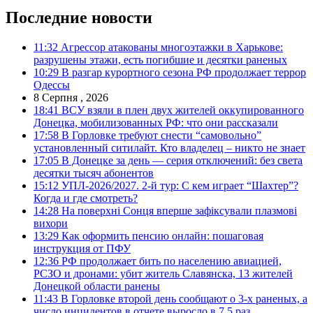
Последние новости
11:32
Агрессор атакованы многоэтажки в Харькове:
разрушены этажи, есть погибшие и десятки раненых
10:29
В разгар курортного сезона РФ продолжает террор
Одессы
8 Серпня , 2026
18:41
ВСУ взяли в плен двух жителей оккупированного
Донецка, мобилизованных РФ: что они рассказали
17:58
В Горловке требуют снести “самовольно”
установленный ситилайт. Кто владелец – никто не знает
17:05
В Донецке за день — серия отключений: без света
десятки тысяч абонентов
15:12
УПЛ-2026/2027. 2-й тур: С кем играет “Шахтер”?
Когда и где смотреть?
14:28
На поверхні Сонця вперше зафіксували плазмові
вихори
13:29
Как оформить пенсию онлайн: пошаговая
инструкция от ПФУ
12:36
РФ продолжает бить по населению авиацией,
РСЗО и дронами: убит житель Славянска, 13 жителей
Донецкой области ранены
11:43
В Горловке второй день сообщают о 3-х раненых, а
число инцидентов в отчете выросло в 7,5 раз