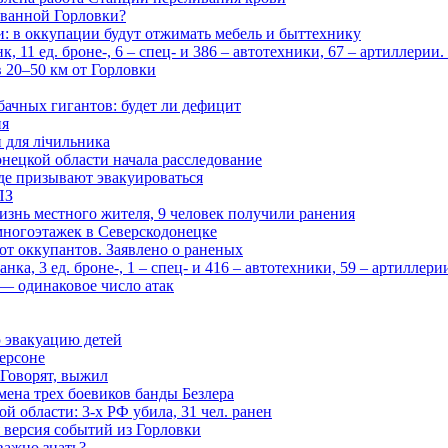
рованной Горловки?
и: в оккупации будут отжимать мебель и быттехнику
 11 ед. броне-, 6 – спец- и 386 – автотехники, 67 – артиллерии
в 20–50 км от Горловки
бачных гигантов: будет ли дефицит
ия
и для лічильника
нецкой области начала расследование
де призывают эвакуироваться
ПЗ
изнь местного жителя, 9 человек получили ранения
многоэтажек в Северскодонецке
 от оккупантов. Заявлено о раненых
ка, 3 ед. броне-, 1 – спец- и 416 – автотехники, 59 – артиллер
— одинаковое число атак
 эвакуацию детей
ерсоне
 Говорят, выжил
мена трех боевиков банды Безлера
 области: 3-х РФ убила, 31 чел. ранен
 версия событий из Горловки
важно знать?