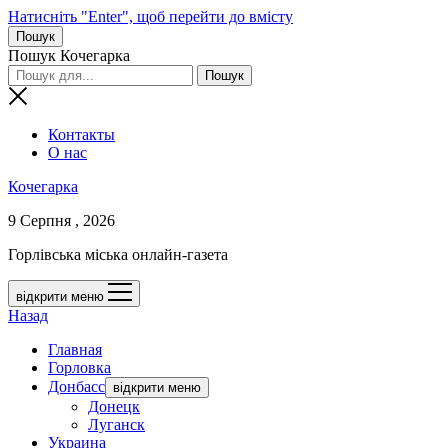
Натисніть "Enter", щоб перейти до вмісту
Пошук
Пошук Кочегарка
Контакты
О нас
Кочегарка
9 Серпня , 2026
Горлівська міська онлайн-газета
відкрити меню
Назад
Главная
Горловка
Донбасс
відкрити меню
Донецк
Луганск
Украина