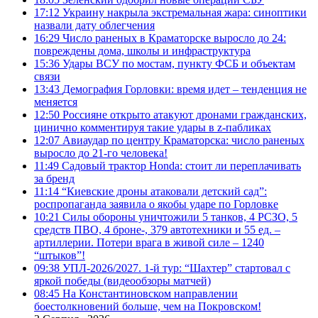
17:12
Украину накрыла экстремальная жара: синоптики
назвали дату облегчения
16:29
Число раненых в Краматорске выросло до 24:
повреждены дома, школы и инфраструктура
15:36
Удары ВСУ по мостам, пункту ФСБ и объектам
связи
13:43
Демография Горловки: время идет – тенденция не
меняется
12:50
Россияне открыто атакуют дронами гражданских,
цинично комментируя такие удары в z-пабликах
12:07
Авиаудар по центру Краматорска: число раненых
выросло до 21-го человека!
11:49
Садовый трактор Honda: стоит ли переплачивать
за бренд
11:14
“Киевские дроны атаковали детский сад”:
роспропаганда заявила о якобы ударе по Горловке
10:21
Силы обороны уничтожили 5 танков, 4 РСЗО, 5
средств ПВО, 4 броне-, 379 автотехники и 55 ед. –
артиллерии. Потери врага в живой силе – 1240
“штыков”!
09:38
УПЛ-2026/2027. 1-й тур: “Шахтер” стартовал с
яркой победы (видеообзоры матчей)
08:45
На Константиновском направлении
боестолкновений больше, чем на Покровском!