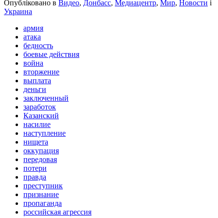
Опубліковано в
Видео
,
Донбасс
,
Медиацентр
,
Мир
,
Новости
і
Украина
армия
атака
бедность
боевые действия
война
вторжение
выплата
деньги
заключенный
заработок
Казанский
насилие
наступление
нищета
оккупация
передовая
потери
правда
преступник
признание
пропаганда
российская агрессия