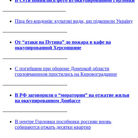
В Сети появились фото из оккупированной Горловки
-----------------------------------------
Піца без кордонів: культові види, що підкорили Україну
------------------------------------------
От “атаки на Путина” до пожара в кафе на
оккупированной Херсонщине
------------------------------------------
С погибшим при обороне Донецкой области
горловчанином простились на Кировоградщине
------------------------------------------
В РФ заговорили о “моратории” на отжатие жилья
на оккупированном Донбассе
------------------------------------------
В центре Горловки пособники россиян вновь
собираются отжать десятки квартир
------------------------------------------