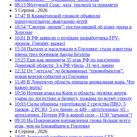
08:13
Яблучний Спас: дата, традиції та прикмети
5 Серпня , 2026
17:47
В Краматорской громаде объявили
принудительную эвакуацию детей
16:54
“Смотри, овощи”: пострадавший об атаке дрона в
Херсоне
16:01
В РФ заявили о подрыве разработчика FPV-
дронов. Говорят, выжил
15:18
Пытали и насиловали в Горловке: стали известны
имена трех боевиков банды Безлера
13:25
Еще как минимум 35 атак РФ по населению
Донецкой области: 3-х РФ убила, 31 чел. ранен
12:32
От “детсада” до безымянных “промобъектов”:
новая версия событий из Горловки
11:49
В Донецкую область пришла аномальная жара. Что
важно знать?
10:56
Ночная атака на Киев и область: десятки жертв,
удары по логистике и бизнесу, пожары по всему городу
10:03
Силы обороны уничтожили 2 средства ПВО, 5
танков, 2 РСЗО, 5 ед. броне- и 449 – автотехники, 65 –
артиллерии. Потери РФ в живой силе – 1130 “штыков”!
09:10
На Покровском направлении снова больше всего
атак, чем на ближайшем к Горловке
4 Серпня , 2026
18:05
Зеленский одобрил новые операции СБУ