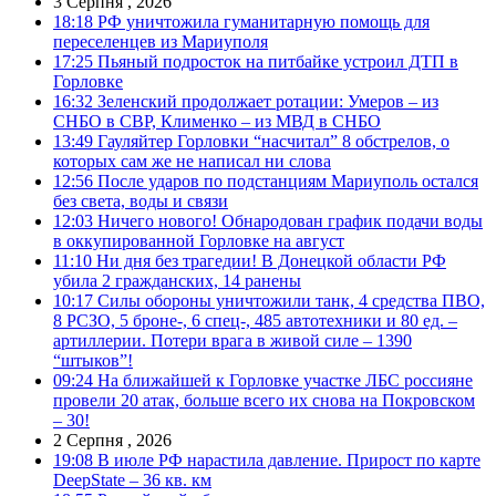
3 Серпня , 2026
18:18
РФ уничтожила гуманитарную помощь для
переселенцев из Мариуполя
17:25
Пьяный подросток на питбайке устроил ДТП в
Горловке
16:32
Зеленский продолжает ротации: Умеров – из
СНБО в СВР, Клименко – из МВД в СНБО
13:49
Гауляйтер Горловки “насчитал” 8 обстрелов, о
которых сам же не написал ни слова
12:56
После ударов по подстанциям Мариуполь остался
без света, воды и связи
12:03
Ничего нового! Обнародован график подачи воды
в оккупированной Горловке на август
11:10
Ни дня без трагедии! В Донецкой области РФ
убила 2 гражданских, 14 ранены
10:17
Силы обороны уничтожили танк, 4 средства ПВО,
8 РСЗО, 5 броне-, 6 спец-, 485 автотехники и 80 ед. –
артиллерии. Потери врага в живой силе – 1390
“штыков”!
09:24
На ближайшей к Горловке участке ЛБС россияне
провели 20 атак, больше всего их снова на Покровском
– 30!
2 Серпня , 2026
19:08
В июле РФ нарастила давление. Прирост по карте
DeepState – 36 кв. км