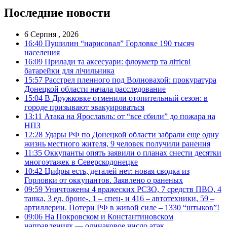
Последние новости
6 Серпня , 2026
16:40
Пушилин “нарисовал” Горловке 190 тысяч
населения
16:09
Прилади та аксесуари: флоуметр та літієві
батарейки для лічильника
15:57
Расстрел пленного под Волновахой: прокуратура
Донецкой области начала расследование
15:04
В Дружковке отменили отопительный сезон: в
городе призывают эвакуироваться
13:11
Атака на Ярославль: от “все сбили” до пожара на
НПЗ
12:28
Удары РФ по Донецкой области забрали еще одну
жизнь местного жителя, 9 человек получили ранения
11:35
Оккупанты опять заявили о планах снести десятки
многоэтажек в Северскодонецке
10:42
Цифры есть, деталей нет: новая сводка из
Горловки от оккупантов. Заявлено о раненых
09:59
Уничтожены 4 вражеских РСЗО, 7 средств ПВО, 4
танка, 3 ед. броне-, 1 – спец- и 416 – автотехники, 59 –
артиллерии. Потери РФ в живой силе – 1330 “штыков”!
09:06
На Покровском и Константиновском
направлениях — одинаковое число атак