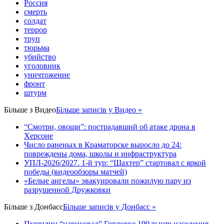
Россия
смерть
солдат
террор
труп
тюрьма
убийство
уголовник
уничтожение
фронт
штурм
Більше з
Видео
Більше записів у Видео »
“Смотри, овощи”: пострадавший об атаке дрона в
Херсоне
Число раненых в Краматорске выросло до 24:
повреждены дома, школы и инфраструктура
УПЛ-2026/2027. 1-й тур: “Шахтер” стартовал с яркой
победы (видеообзоры матчей)
«Белые ангелы» эвакуировали пожилую пару из
разрушенной Дружковки
Більше з
Донбасс
Більше записів у Донбасс »
Пушилин “нарисовал” Горловке 190 тысяч населения