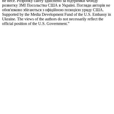
не несе. Розробку сайту здійснено за підтримки Фонду
розвитку ЗМІ Посольства США в Україні. Погляди авторів не
обов'язково збігаються з офіційною позицією уряду США.
Supported by the Media Development Fund of the U.S. Embassy in
Ukraine. The views of the authors do not necessarily reflect the
official position of the U.S. Government.”