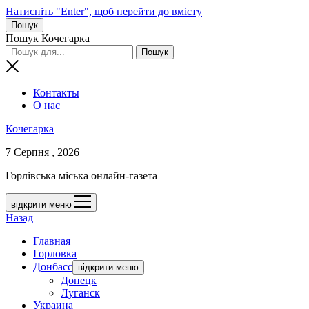
Натисніть "Enter", щоб перейти до вмісту
Пошук
Пошук Кочегарка
Контакты
О нас
Кочегарка
7 Серпня , 2026
Горлівська міська онлайн-газета
відкрити меню
Назад
Главная
Горловка
Донбасс
відкрити меню
Донецк
Луганск
Украина