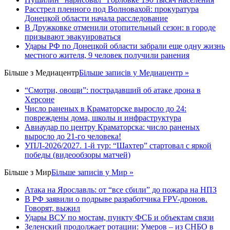
Расстрел пленного под Волновахой: прокуратура
Донецкой области начала расследование
В Дружковке отменили отопительный сезон: в городе
призывают эвакуироваться
Удары РФ по Донецкой области забрали еще одну жизнь
местного жителя, 9 человек получили ранения
Більше з
Медиацентр
Більше записів у Медиацентр »
“Смотри, овощи”: пострадавший об атаке дрона в
Херсоне
Число раненых в Краматорске выросло до 24:
повреждены дома, школы и инфраструктура
Авиаудар по центру Краматорска: число раненых
выросло до 21-го человека!
УПЛ-2026/2027. 1-й тур: “Шахтер” стартовал с яркой
победы (видеообзоры матчей)
Більше з
Мир
Більше записів у Мир »
Атака на Ярославль: от “все сбили” до пожара на НПЗ
В РФ заявили о подрыве разработчика FPV-дронов.
Говорят, выжил
Удары ВСУ по мостам, пункту ФСБ и объектам связи
Зеленский продолжает ротации: Умеров – из СНБО в