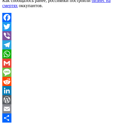
Как сообщалось ранее, россиянки построили
бизнес на
смертях
оккупантов.
Facebook
Twitter
Viber
Telegram
WhatsApp
Gmail
Message
Reddit
LinkedIn
WordPress
Email
Share