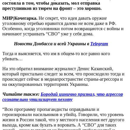
состояла в том, чтобы доказать, мол отправка
преступников из тюрем на фронт – это хорошо.
МИР|Кочегарка.
Не секрет, что идея давать оружие
уголовному отребью нравится далеко не всем даже в РФ.
Особенно, когда уголовники потом возвращаются с войны и
начинают устраивать “СВО” уже у себя дома.
Новости Донбасса и всей Украины в
Telegram
Тогда и выясняется, что им в общем-то все равно кого
убивать…
На это обратил внимание журналист Денис Казанский,
который пристально следит за всем, что происходило тогда и
происходит сейчас в медиапространстве страны-агрессора и
на оккупированных территориях Украины.
Читайте также:
Бородай цинично признал, что агрессор
сознательно утилизирует пехоту
“Всю программу пропагандисты оправдывали и
героизировали насильников и убийц. Говорили, что уровень
жизни в России такой, что у местного населения нет другого
выхода, кроме как бухать и воровать. А “СВО” для таких