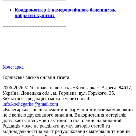
Квадрокоптер із камерою нічного бачення: як
вибрати і купити?
------------------------------------------
Кочегарка
Горлівська міська онлайн-газета
2006-2026 © Усі права належать - «Кочегарка». Адреса: 84617,
Україна, Донецька обл., м. Горлівка, вул. Горького, 35.
Зв'язатися з редакцією можна через e-mail:
info.kochegarka@gmail.com
«Кочегарка» - це незалежний інформаційний майданчик, який
не є копією друкованого видання. Використання матеріалів
допускається за умови активного посилання на видання!
Редакція може не розділяти думку авторів статей та
відповідальності за зміст републікованих матеріалів та новин