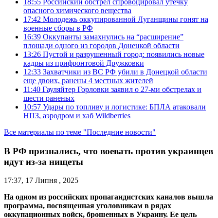
18:55
Российский обстрел спровоцировал утечку
опасного химического вещества
17:42
Молодежь оккупированной Луганщины гонят на
военные сборы в РФ
16:39
Оккупанты замахнулись на “расширение”
площади одного из городов Донецкой области
13:26
Пустой и разрушенный город: появились новые
кадры из прифронтовой Дружковки
12:33
Захватчики из ВС РФ убили в Донецкой области
еще двоих, ранены 4 местных жителей
11:40
Гауляйтер Горловки заявил о 27-ми обстрелах и
шести раненых
10:57
Удары по топливу и логистике: БПЛА атаковали
НПЗ, аэродром и хаб Wildberries
Все материалы по теме "Последние новости"
В РФ признались, что воевать против украинцев
идут из-за нищеты
17:37, 17 Липня , 2025
На одном из российских пропагандистских каналов вышла
программа, посвященная уголовникам в рядах
оккупационных войск, брошенных в Украину. Ее цель