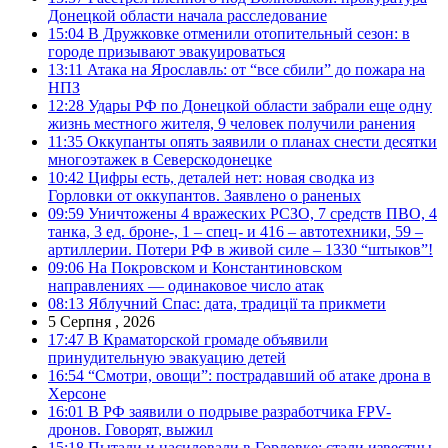
Донецкой области начала расследование
15:04
В Дружковке отменили отопительный сезон: в
городе призывают эвакуироваться
13:11
Атака на Ярославль: от “все сбили” до пожара на
НПЗ
12:28
Удары РФ по Донецкой области забрали еще одну
жизнь местного жителя, 9 человек получили ранения
11:35
Оккупанты опять заявили о планах снести десятки
многоэтажек в Северскодонецке
10:42
Цифры есть, деталей нет: новая сводка из
Горловки от оккупантов. Заявлено о раненых
09:59
Уничтожены 4 вражеских РСЗО, 7 средств ПВО, 4
танка, 3 ед. броне-, 1 – спец- и 416 – автотехники, 59 –
артиллерии. Потери РФ в живой силе – 1330 “штыков”!
09:06
На Покровском и Константиновском
направлениях — одинаковое число атак
08:13
Яблучний Спас: дата, традиції та прикмети
5 Серпня , 2026
17:47
В Краматорской громаде объявили
принудительную эвакуацию детей
16:54
“Смотри, овощи”: пострадавший об атаке дрона в
Херсоне
16:01
В РФ заявили о подрыве разработчика FPV-
дронов. Говорят, выжил
15:18
Пытали и насиловали в Горловке: стали известны