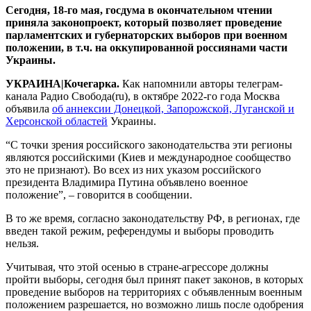
Сегодня, 18-го мая, госдума в окончательном чтении
приняла законопроект, который позволяет проведение
парламентских и губернаторских выборов при военном
положении, в т.ч. на оккупированной россиянами части
Украины.
УКРАИНА|Кочегарка.
Как напомнили авторы телеграм-
канала Радио Свобода(ru), в октябре 2022-го года Москва
объявила
об аннексии Донецкой, Запорожской, Луганской и
Херсонской областей
Украины.
“С точки зрения российского законодательства эти регионы
являются российскими (Киев и международное сообщество
это не признают). Во всех из них указом российского
президента Владимира Путина объявлено военное
положение”, – говорится в сообщении.
В то же время, согласно законодательству РФ, в регионах, где
введен такой режим, референдумы и выборы проводить
нельзя.
Учитывая, что этой осенью в стране-агрессоре должны
пройти выборы, сегодня был принят пакет законов, в которых
проведение выборов на территориях с объявленным военным
положением разрешается, но возможно лишь после одобрения