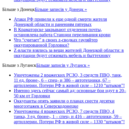
Більше з
Донецк
Більше записів у Донецк »
Атаки РФ привели к еще одной смерти жителя
Донецкой области и ранениям пятерых
В Краматорске закрывают отделения почты,
остановлена работа Станции переливания крови
Что “считает” в своих z-сводках гауляйтер
оккупированной Горловки?
Z-власти взялись за вещи жителей Донецкой области: в
оккупации будут отжимать мебель и быттехнику
Більше з
Луганск
Більше записів у Луганск »
Уничтожены 2 вражеских РСЗО, 3 средств ПВО, танк,
11 ед. броне-, 6 – спец- и 386 – автотехники, 67 –
артиллерии. Потери РФ в живой силе – 1210 “штыков”!
Именно здесь сейчас самый ад: основные бои идут в 20–
50 км от Горловки
Оккупанты опять заявили о планах снести десятки
многоэтажек в Северскодонецке
Уничтожены 4 вражеских РСЗО, 7 средств ПВО, 4
танка, 3 ед. броне-, 1 – спец- и 416 – автотехники, 59 –
артиллерии. Потери РФ в живой силе – 1330 “штыков”!