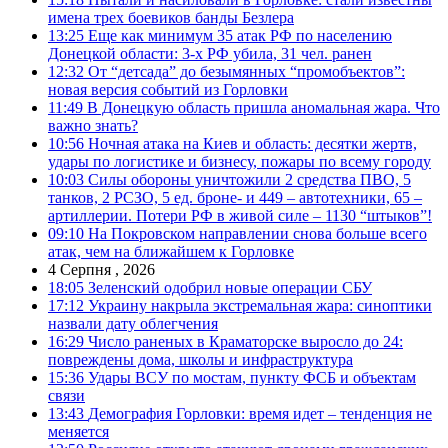
имена трех боевиков банды Безлера
13:25
Еще как минимум 35 атак РФ по населению
Донецкой области: 3-х РФ убила, 31 чел. ранен
12:32
От “детсада” до безымянных “промобъектов”:
новая версия событий из Горловки
11:49
В Донецкую область пришла аномальная жара. Что
важно знать?
10:56
Ночная атака на Киев и область: десятки жертв,
удары по логистике и бизнесу, пожары по всему городу
10:03
Силы обороны уничтожили 2 средства ПВО, 5
танков, 2 РСЗО, 5 ед. броне- и 449 – автотехники, 65 –
артиллерии. Потери РФ в живой силе – 1130 “штыков”!
09:10
На Покровском направлении снова больше всего
атак, чем на ближайшем к Горловке
4 Серпня , 2026
18:05
Зеленский одобрил новые операции СБУ
17:12
Украину накрыла экстремальная жара: синоптики
назвали дату облегчения
16:29
Число раненых в Краматорске выросло до 24:
повреждены дома, школы и инфраструктура
15:36
Удары ВСУ по мостам, пункту ФСБ и объектам
связи
13:43
Демография Горловки: время идет – тенденция не
меняется