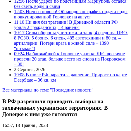
12:56
После ударов по подстанциям Мариуполь остался
без света, воды и связи
12:03
Ничего нового! Обнародован график подачи воды
в оккупированной Горловке на август
11:10
Ни дня без трагедии! В Донецкой области РФ
убила 2 гражданских, 14 ранены
10:17
Силы обороны уничтожили танк, 4 средства ПВО,
8 РСЗО, 5 броне-, 6 спец-, 485 автотехники и 80 ед. –
артиллерии. Потери врага в живой силе – 1390
“штыков”!
09:24
На ближайшей к Горловке участке ЛБС россияне
провели 20 атак, больше всего их снова на Покровском
– 30!
2 Серпня , 2026
19:08
В июле РФ нарастила давление. Прирост по карте
DeepState – 36 кв. км
Все материалы по теме "Последние новости"
В РФ разрешили проводить выборы на
захваченных украинских территориях. В
Донецке к ним уже готовятся
16:57, 18 Травня , 2023