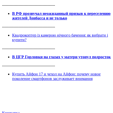
------------------------------------------
В РФ прозвучал неожиданный призыв к переселению
жителей Донбасса и не только
------------------------------------------
Квадрокоптер із камерою нічного бачення: як вибрати і
купити?
------------------------------------------
В ЦГР Горловки на глазах у матери утонул подросток
------------------------------------------
Купить Айфон 17 и чехол на Айфон: почему новое
поколение смартфонов заслуживает внимания
Кочегарка