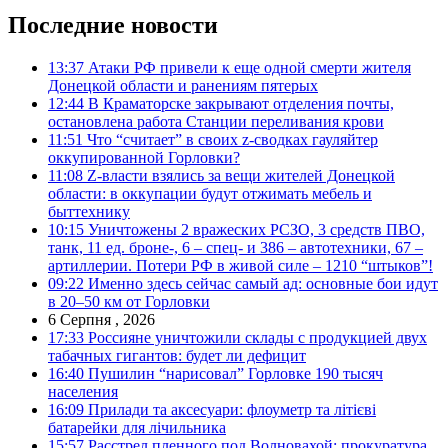
Последние новости
13:37
Атаки РФ привели к еще одной смерти жителя
Донецкой области и ранениям пятерых
12:44
В Краматорске закрывают отделения почты,
остановлена работа Станции переливания крови
11:51
Что “считает” в своих z-сводках гауляйтер
оккупированной Горловки?
11:08
Z-власти взялись за вещи жителей Донецкой
области: в оккупации будут отжимать мебель и
быттехнику
10:15
Уничтожены 2 вражеских РСЗО, 3 средств ПВО,
танк, 11 ед. броне-, 6 – спец- и 386 – автотехники, 67 –
артиллерии. Потери РФ в живой силе – 1210 “штыков”!
09:22
Именно здесь сейчас самый ад: основные бои идут
в 20–50 км от Горловки
6 Серпня , 2026
17:33
Россияне уничтожили склады с продукцией двух
табачных гигантов: будет ли дефицит
16:40
Пушилин “нарисовал” Горловке 190 тысяч
населения
16:09
Прилади та аксесуари: флоуметр та літієві
батарейки для лічильника
15:57
Расстрел пленного под Волновахой: прокуратура