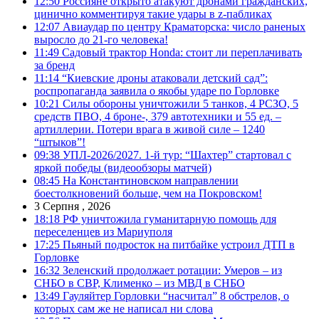
12:50
Россияне открыто атакуют дронами гражданских,
цинично комментируя такие удары в z-пабликах
12:07
Авиаудар по центру Краматорска: число раненых
выросло до 21-го человека!
11:49
Садовый трактор Honda: стоит ли переплачивать
за бренд
11:14
“Киевские дроны атаковали детский сад”:
роспропаганда заявила о якобы ударе по Горловке
10:21
Силы обороны уничтожили 5 танков, 4 РСЗО, 5
средств ПВО, 4 броне-, 379 автотехники и 55 ед. –
артиллерии. Потери врага в живой силе – 1240
“штыков”!
09:38
УПЛ-2026/2027. 1-й тур: “Шахтер” стартовал с
яркой победы (видеообзоры матчей)
08:45
На Константиновском направлении
боестолкновений больше, чем на Покровском!
3 Серпня , 2026
18:18
РФ уничтожила гуманитарную помощь для
переселенцев из Мариуполя
17:25
Пьяный подросток на питбайке устроил ДТП в
Горловке
16:32
Зеленский продолжает ротации: Умеров – из
СНБО в СВР, Клименко – из МВД в СНБО
13:49
Гауляйтер Горловки “насчитал” 8 обстрелов, о
которых сам же не написал ни слова