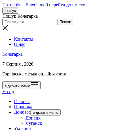
Натисніть "Enter", щоб перейти до вмісту
Пошук
Пошук Кочегарка
Контакты
О нас
Кочегарка
7 Серпня , 2026
Горлівська міська онлайн-газета
відкрити меню
Назад
Главная
Горловка
Донбасс
відкрити меню
Донецк
Луганск
Украина