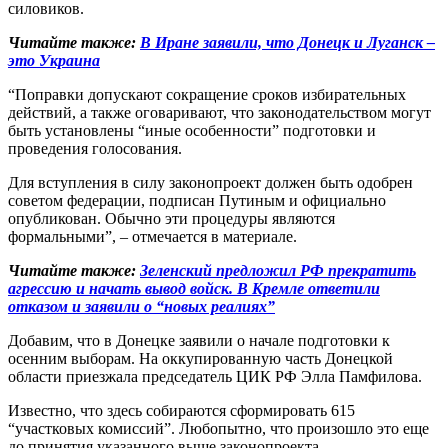
силовиков.
Читайте также:
В Иране заявили, что Донецк и Луганск –
это Украина
“Поправки допускают сокращение сроков избирательных
действий, а также оговаривают, что законодательством могут
быть установлены “иные особенности” подготовки и
проведения голосования.
Для вступления в силу законопроект должен быть одобрен
советом федерации, подписан Путиным и официально
опубликован. Обычно эти процедуры являются
формальными”, – отмечается в материале.
Читайте также:
Зеленский предложил РФ прекратить
агрессию и начать вывод войск. В Кремле ответили
отказом и заявили о “новых реалиях”
Добавим, что в Донецке заявили о начале подготовки к
осенним выборам. На оккупированную часть Донецкой
области приезжала председатель ЦИК РФ Элла Памфилова.
Известно, что здесь собираются сформировать 615
“участковых комиссий”. Любопытно, что произошло это еще
до принятия указанного выше законопроекта.