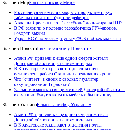
Більше з
Мир
Більше записів у Мир »
Россияне уничтожили склады с продукцией двух
табачных гигантов: будет ли дефицит
Атака на Ярославль: от “все сбили” до пожара на НПЗ
В РФ заявили о подрыве разработчика FPV-дронов.
Говорят, выжил
Удары ВСУ по мостам, пункту ФСБ и объектам связи
Більше з
Новости
Більше записів у Новости »
Атаки РФ привели к еще одной смерти жителя
Донецкой области и ранениям пятерых
В Краматорске закрывают отделения почты,
остановлена работа Станции переливания крови
Что “считает” в своих z-сводках гауляйтер
оккупированной Горловки?
Z-власти взялись за вещи жителей Донецкой области: в
оккупации будут отжимать мебель и быттехнику
Більше з
Украина
Більше записів у Украина »
Атаки РФ привели к еще одной смерти жителя
Донецкой области и ранениям пятерых
В Краматорске закрывают отделения почты,