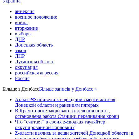
Украина
аннексия
военное положение
война
вторжение
выборы
ДНР
Донецкая область
закон
ЛНР
Луганская область
оккупация
российская агрессия
Россия
Більше з
Донбасс
Більше записів у Донбасс »
Атаки РФ привели к еще одной смерти жителя
Донецкой области и ранениям пятерых
В Краматорске закрывают отделения почты,
остановлена работа Станции переливания крови
Что “считает” в своих z-сводках гауляйтер
оккупированной Горловки?
Z-власти взялись за вещи жителей Донецкой области: в
оккупации будут отжимать мебель и быттехнику