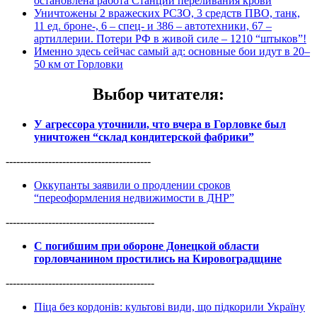
остановлена работа Станции переливания крови
Уничтожены 2 вражеских РСЗО, 3 средств ПВО, танк,
11 ед. броне-, 6 – спец- и 386 – автотехники, 67 –
артиллерии. Потери РФ в живой силе – 1210 “штыков”!
Именно здесь сейчас самый ад: основные бои идут в 20–
50 км от Горловки
Выбор читателя
:
У агрессора уточнили, что вчера в Горловке был
уничтожен “склад кондитерской фабрики”
-----------------------------------------
Оккупанты заявили о продлении сроков
“переоформления недвижимости в ДНР”
------------------------------------------
С погибшим при обороне Донецкой области
горловчанином простились на Кировоградщине
------------------------------------------
Піца без кордонів: культові види, що підкорили Україну