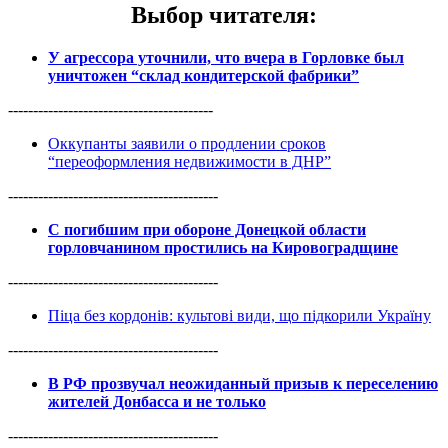
Выбор читателя
:
У агрессора уточнили, что вчера в Горловке был
уничтожен “склад кондитерской фабрики”
-----------------------------------------
Оккупанты заявили о продлении сроков
“переоформления недвижимости в ДНР”
------------------------------------------
С погибшим при обороне Донецкой области
горловчанином простились на Кировоградщине
------------------------------------------
Піца без кордонів: культові види, що підкорили Україну
------------------------------------------
В РФ прозвучал неожиданный призыв к переселению
жителей Донбасса и не только
------------------------------------------