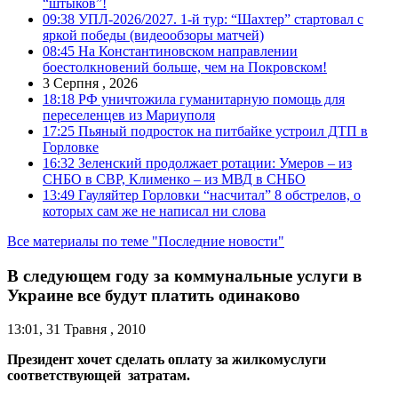
“штыков”!
09:38
УПЛ-2026/2027. 1-й тур: “Шахтер” стартовал с
яркой победы (видеообзоры матчей)
08:45
На Константиновском направлении
боестолкновений больше, чем на Покровском!
3 Серпня , 2026
18:18
РФ уничтожила гуманитарную помощь для
переселенцев из Мариуполя
17:25
Пьяный подросток на питбайке устроил ДТП в
Горловке
16:32
Зеленский продолжает ротации: Умеров – из
СНБО в СВР, Клименко – из МВД в СНБО
13:49
Гауляйтер Горловки “насчитал” 8 обстрелов, о
которых сам же не написал ни слова
Все материалы по теме "Последние новости"
В следующем году за коммунальные услуги в
Украине все будут платить одинаково
13:01, 31 Травня , 2010
Президент хочет сделать оплату за жилкомуслуги
соответствующей затратам.