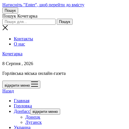
Натисніть "Enter", щоб перейти до вмісту
Пошук
Пошук Кочегарка
Контакты
О нас
Кочегарка
8 Серпня , 2026
Горлівська міська онлайн-газета
відкрити меню
Назад
Главная
Горловка
Донбасс
відкрити меню
Донецк
Луганск
Украина