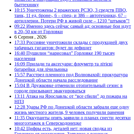
быттехнику
10:15
Уничтожены 2 вражеских РСЗО, 3 средств ПВО,
танк, 11 ед. броне-, 6 – спец- и 386 – автотехники, 67 –
артиллерии. Потери РФ в живой силе – 1210 “штыков”!
09:22
Именно здесь сейчас самый ад: основные бои идут
в 20–50 км от Горловки
6 Серпня , 2026
17:33
Россияне уничтожили склады с продукцией двух
табачных гигантов: будет ли дефицит
16:40
Пушилин “нарисовал” Горловке 190 тысяч
населения
16:09
Прилади та аксесуари: флоуметр та літієві
батарейки для лічильника
15:57
Расстрел пленного под Волновахой: прокуратура
Донецкой области начала расследование
15:04
В Дружковке отменили отопительный сезон: в
городе призывают эвакуироваться
13:11
Атака на Ярославль: от “все сбили” до пожара на
НПЗ
12:28
Удары РФ по Донецкой области забрали еще одну
жизнь местного жителя, 9 человек получили ранения
11:35
Оккупанты опять заявили о планах снести десятки
многоэтажек в Северскодонецке
10:42
Цифры есть, деталей нет: новая сводка из
Горловки от оккупантов. Заявлено о раненых