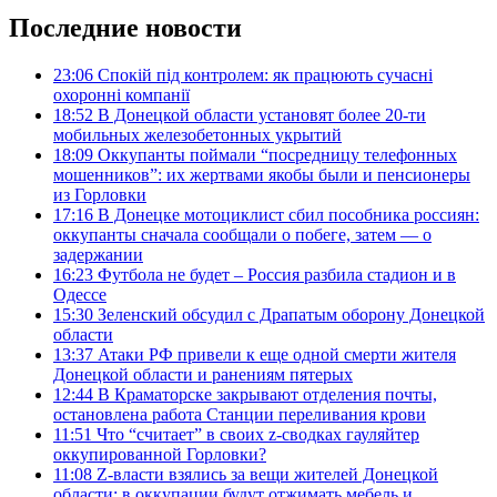
Последние новости
23:06
Спокій під контролем: як працюють сучасні
охоронні компанії
18:52
В Донецкой области установят более 20-ти
мобильных железобетонных укрытий
18:09
Оккупанты поймали “посредницу телефонных
мошенников”: их жертвами якобы были и пенсионеры
из Горловки
17:16
В Донецке мотоциклист сбил пособника россиян:
оккупанты сначала сообщали о побеге, затем — о
задержании
16:23
Футбола не будет – Россия разбила стадион и в
Одессе
15:30
Зеленский обсудил с Драпатым оборону Донецкой
области
13:37
Атаки РФ привели к еще одной смерти жителя
Донецкой области и ранениям пятерых
12:44
В Краматорске закрывают отделения почты,
остановлена работа Станции переливания крови
11:51
Что “считает” в своих z-сводках гауляйтер
оккупированной Горловки?
11:08
Z-власти взялись за вещи жителей Донецкой
области: в оккупации будут отжимать мебель и