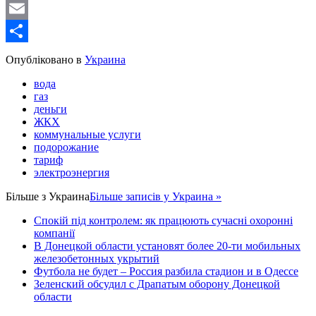
WordPress
Email
Share
Опубліковано в
Украина
вода
газ
деньги
ЖКХ
коммунальные услуги
подорожание
тариф
электроэнергия
Більше з
Украина
Більше записів у Украина »
Спокій під контролем: як працюють сучасні охоронні
компанії
В Донецкой области установят более 20-ти мобильных
железобетонных укрытий
Футбола не будет – Россия разбила стадион и в Одессе
Зеленский обсудил с Драпатым оборону Донецкой
области