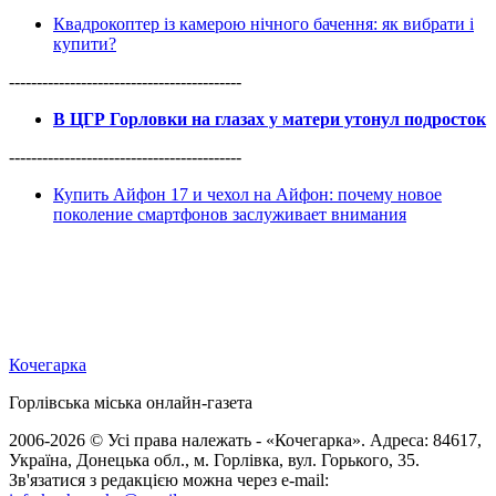
Квадрокоптер із камерою нічного бачення: як вибрати і
купити?
------------------------------------------
В ЦГР Горловки на глазах у матери утонул подросток
------------------------------------------
Купить Айфон 17 и чехол на Айфон: почему новое
поколение смартфонов заслуживает внимания
Кочегарка
Горлівська міська онлайн-газета
2006-2026 © Усі права належать - «Кочегарка». Адреса: 84617,
Україна, Донецька обл., м. Горлівка, вул. Горького, 35.
Зв'язатися з редакцією можна через e-mail: