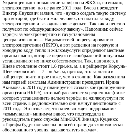
Украинцев ждет повышение тарифов на ЖКХ и, возможно,
электроэнергию, но не ранее 2011 года. Вчера президент
Виктор Янукович заявил, что «нужно создать такую систему,
при которой, где бы ни жил человек, он платил за воду,
электроэнергию и газ одинаковые деньги. Так как и пенсию
получают по общеукраинскому закону». Напомним: сейчас
тарифы за электроэнергию и газ установлены
централизованно — Нацкомиссией по регулированию
электроэнергетики (НКРЭ), а вот расценки на горячую и
холодную воду, тепло и жилкомуслуги определяют местные
органы власти, которые нередко из соображений популизма
устанавливают их ниже себестоимости. Так, например, в
Киеве отопление стоит 1,6 грн./кв. м, а в райцентре Корсунь-
Шевченковский — 7 грн./кв. м, притом, что зарплата в
райцентре почти втрое ниже, чем в столице. Как разъяснила
нам первый замглавы Администрации президента Ирина
Акимова, к 2011 году планируется создать контролирующий
орган (типа НКРЭ), который рассчитает усредненные (ниже
которых устанавливать нельзя) тарифы на жилкомуслуги по
всей стране. Предположительно они начнут действовать с
2011 года. Это означает, что киевлян ждет подорожание
«коммуналки» минимум вдвое, что подтвердила и
руководитель пресс-службы МинЖКХ Зинаида Куценко:
«Тарифы будут повышены по всей стране до экономически
обоснованного уровня, дальше тянуть некуда».