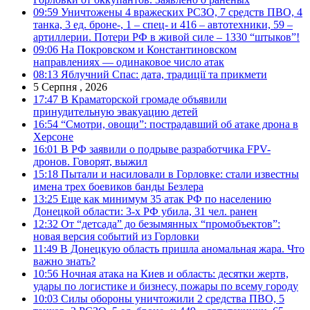
09:59
Уничтожены 4 вражеских РСЗО, 7 средств ПВО, 4
танка, 3 ед. броне-, 1 – спец- и 416 – автотехники, 59 –
артиллерии. Потери РФ в живой силе – 1330 “штыков”!
09:06
На Покровском и Константиновском
направлениях — одинаковое число атак
08:13
Яблучний Спас: дата, традиції та прикмети
5 Серпня , 2026
17:47
В Краматорской громаде объявили
принудительную эвакуацию детей
16:54
“Смотри, овощи”: пострадавший об атаке дрона в
Херсоне
16:01
В РФ заявили о подрыве разработчика FPV-
дронов. Говорят, выжил
15:18
Пытали и насиловали в Горловке: стали известны
имена трех боевиков банды Безлера
13:25
Еще как минимум 35 атак РФ по населению
Донецкой области: 3-х РФ убила, 31 чел. ранен
12:32
От “детсада” до безымянных “промобъектов”:
новая версия событий из Горловки
11:49
В Донецкую область пришла аномальная жара. Что
важно знать?
10:56
Ночная атака на Киев и область: десятки жертв,
удары по логистике и бизнесу, пожары по всему городу
10:03
Силы обороны уничтожили 2 средства ПВО, 5