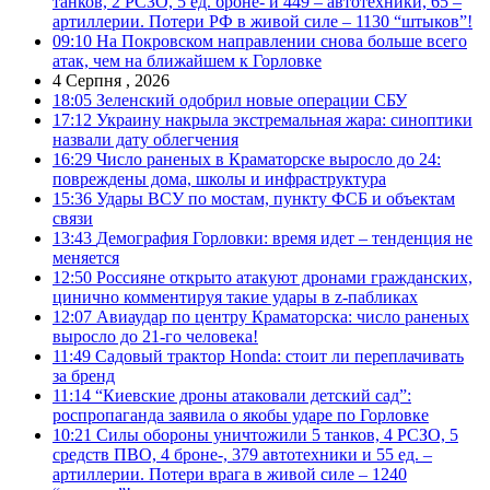
танков, 2 РСЗО, 5 ед. броне- и 449 – автотехники, 65 –
артиллерии. Потери РФ в живой силе – 1130 “штыков”!
09:10
На Покровском направлении снова больше всего
атак, чем на ближайшем к Горловке
4 Серпня , 2026
18:05
Зеленский одобрил новые операции СБУ
17:12
Украину накрыла экстремальная жара: синоптики
назвали дату облегчения
16:29
Число раненых в Краматорске выросло до 24:
повреждены дома, школы и инфраструктура
15:36
Удары ВСУ по мостам, пункту ФСБ и объектам
связи
13:43
Демография Горловки: время идет – тенденция не
меняется
12:50
Россияне открыто атакуют дронами гражданских,
цинично комментируя такие удары в z-пабликах
12:07
Авиаудар по центру Краматорска: число раненых
выросло до 21-го человека!
11:49
Садовый трактор Honda: стоит ли переплачивать
за бренд
11:14
“Киевские дроны атаковали детский сад”:
роспропаганда заявила о якобы ударе по Горловке
10:21
Силы обороны уничтожили 5 танков, 4 РСЗО, 5
средств ПВО, 4 броне-, 379 автотехники и 55 ед. –
артиллерии. Потери врага в живой силе – 1240