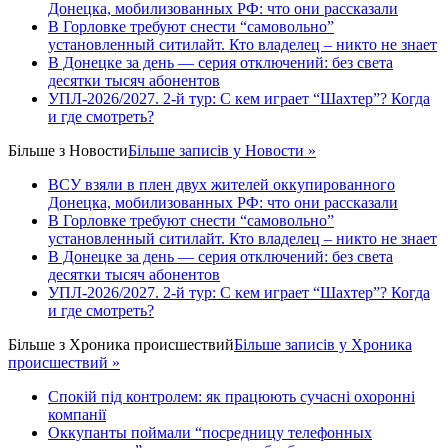
Донецка, мобилизованных РФ: что они рассказали
В Горловке требуют снести “самовольно”
установленный ситилайт. Кто владелец – никто не знает
В Донецке за день — серия отключений: без света
десятки тысяч абонентов
УПЛ-2026/2027. 2-й тур: С кем играет “Шахтер”? Когда
и где смотреть?
Більше з
Новости
Більше записів у Новости »
ВСУ взяли в плен двух жителей оккупированного
Донецка, мобилизованных РФ: что они рассказали
В Горловке требуют снести “самовольно”
установленный ситилайт. Кто владелец – никто не знает
В Донецке за день — серия отключений: без света
десятки тысяч абонентов
УПЛ-2026/2027. 2-й тур: С кем играет “Шахтер”? Когда
и где смотреть?
Більше з
Хроника происшествий
Більше записів у Хроника
происшествий »
Спокій під контролем: як працюють сучасні охоронні
компанії
Оккупанты поймали “посредницу телефонных