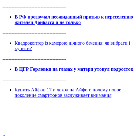
------------------------------------------
В РФ прозвучал неожиданный призыв к переселению
жителей Донбасса и не только
------------------------------------------
Квадрокоптер із камерою нічного бачення: як вибрати і
купити?
------------------------------------------
В ЦГР Горловки на глазах у матери утонул подросток
------------------------------------------
Купить Айфон 17 и чехол на Айфон: почему новое
поколение смартфонов заслуживает внимания