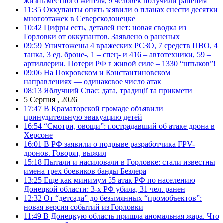
жизнь местного жителя, 9 человек получили ранения
11:35
Оккупанты опять заявили о планах снести десятки
многоэтажек в Северскодонецке
10:42
Цифры есть, деталей нет: новая сводка из
Горловки от оккупантов. Заявлено о раненых
09:59
Уничтожены 4 вражеских РСЗО, 7 средств ПВО, 4
танка, 3 ед. броне-, 1 – спец- и 416 – автотехники, 59 –
артиллерии. Потери РФ в живой силе – 1330 “штыков”!
09:06
На Покровском и Константиновском
направлениях — одинаковое число атак
08:13
Яблучний Спас: дата, традиції та прикмети
5 Серпня , 2026
17:47
В Краматорской громаде объявили
принудительную эвакуацию детей
16:54
“Смотри, овощи”: пострадавший об атаке дрона в
Херсоне
16:01
В РФ заявили о подрыве разработчика FPV-
дронов. Говорят, выжил
15:18
Пытали и насиловали в Горловке: стали известны
имена трех боевиков банды Безлера
13:25
Еще как минимум 35 атак РФ по населению
Донецкой области: 3-х РФ убила, 31 чел. ранен
12:32
От “детсада” до безымянных “промобъектов”:
новая версия событий из Горловки
11:49
В Донецкую область пришла аномальная жара. Что