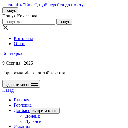
Натисніть "Enter", щоб перейти до вмісту
Пошук
Пошук Кочегарка
Контакты
О нас
Кочегарка
9 Серпня , 2026
Горлівська міська онлайн-газета
відкрити меню
Назад
Главная
Горловка
Донбасс
відкрити меню
Донецк
Луганск
Украина