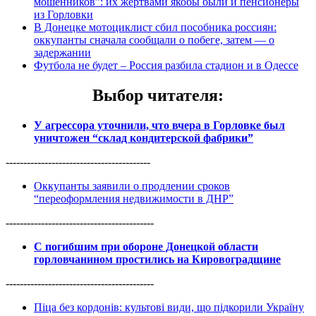
мошенников”: их жертвами якобы были и пенсионеры
из Горловки
В Донецке мотоциклист сбил пособника россиян:
оккупанты сначала сообщали о побеге, затем — о
задержании
Футбола не будет – Россия разбила стадион и в Одессе
Выбор читателя
:
У агрессора уточнили, что вчера в Горловке был
уничтожен “склад кондитерской фабрики”
-----------------------------------------
Оккупанты заявили о продлении сроков
“переоформления недвижимости в ДНР”
------------------------------------------
С погибшим при обороне Донецкой области
горловчанином простились на Кировоградщине
------------------------------------------
Піца без кордонів: культові види, що підкорили Україну