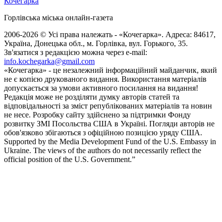
Кочегарка
Горлівська міська онлайн-газета
2006-2026 © Усі права належать - «Кочегарка». Адреса: 84617,
Україна, Донецька обл., м. Горлівка, вул. Горького, 35.
Зв'язатися з редакцією можна через e-mail:
info.kochegarka@gmail.com
«Кочегарка» - це незалежний інформаційний майданчик, який
не є копією друкованого видання. Використання матеріалів
допускається за умови активного посилання на видання!
Редакція може не розділяти думку авторів статей та
відповідальності за зміст републікованих матеріалів та новин
не несе. Розробку сайту здійснено за підтримки Фонду
розвитку ЗМІ Посольства США в Україні. Погляди авторів не
обов'язково збігаються з офіційною позицією уряду США.
Supported by the Media Development Fund of the U.S. Embassy in
Ukraine. The views of the authors do not necessarily reflect the
official position of the U.S. Government.”