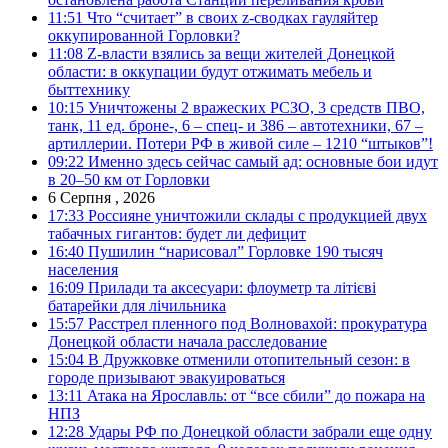
11:51
Что “считает” в своих z-сводках гауляйтер
оккупированной Горловки?
11:08
Z-власти взялись за вещи жителей Донецкой
области: в оккупации будут отжимать мебель и
быттехнику
10:15
Уничтожены 2 вражеских РСЗО, 3 средств ПВО,
танк, 11 ед. броне-, 6 – спец- и 386 – автотехники, 67 –
артиллерии. Потери РФ в живой силе – 1210 “штыков”!
09:22
Именно здесь сейчас самый ад: основные бои идут
в 20–50 км от Горловки
6 Серпня , 2026
17:33
Россияне уничтожили склады с продукцией двух
табачных гигантов: будет ли дефицит
16:40
Пушилин “нарисовал” Горловке 190 тысяч
населения
16:09
Прилади та аксесуари: флоуметр та літієві
батарейки для лічильника
15:57
Расстрел пленного под Волновахой: прокуратура
Донецкой области начала расследование
15:04
В Дружковке отменили отопительный сезон: в
городе призывают эвакуироваться
13:11
Атака на Ярославль: от “все сбили” до пожара на
НПЗ
12:28
Удары РФ по Донецкой области забрали еще одну