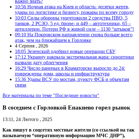
важно знать?
10:56
Ночная атака на Киев и область: десятки жертв,
удары по логистике и бизнесу, пожары по всему городу
10:03
Силы обороны уничтожили 2 средства ПВО, 5
танков, 2 РСЗО, 5 ед. броне- и 449 – автотехники, 65 –
артиллерии. Потери РФ в живой силе – 1130 “штыков”!
09:10
На Покровском направлении снова больше всего
атак, чем на ближайшем к Горловке
4 Серпня , 2026
18:05
Зеленский одобрил новые операции СБУ
17:12
Украину накрыла экстремальная жара: синоптики
назвали дату облегчения
16:29
Число раненых в Краматорске выросло до 24:
повреждены дома, школы и инфраструктура
15:36
Удары ВСУ по мостам, пункту ФСБ и объектам
связи
Все материалы по теме "Последние новости"
В соседнем с Горловкой Енакиево горел рынок
13:11, 24 Лютого , 2025
Как пишут в соцсетях местные жители (со ссылкой на так
называемую “оперативную информацию МЧС ДНР”),