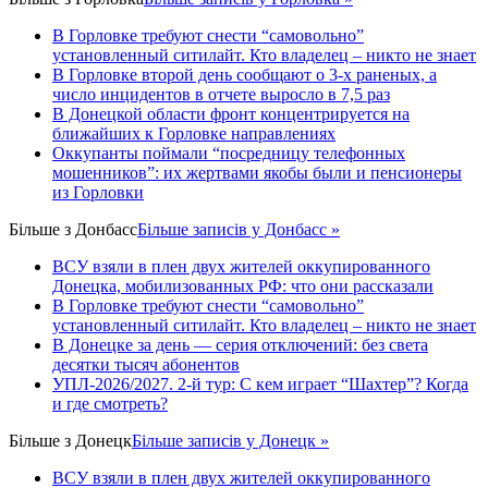
В Горловке требуют снести “самовольно”
установленный ситилайт. Кто владелец – никто не знает
В Горловке второй день сообщают о 3-х раненых, а
число инцидентов в отчете выросло в 7,5 раз
В Донецкой области фронт концентрируется на
ближайших к Горловке направлениях
Оккупанты поймали “посредницу телефонных
мошенников”: их жертвами якобы были и пенсионеры
из Горловки
Більше з
Донбасс
Більше записів у Донбасс »
ВСУ взяли в плен двух жителей оккупированного
Донецка, мобилизованных РФ: что они рассказали
В Горловке требуют снести “самовольно”
установленный ситилайт. Кто владелец – никто не знает
В Донецке за день — серия отключений: без света
десятки тысяч абонентов
УПЛ-2026/2027. 2-й тур: С кем играет “Шахтер”? Когда
и где смотреть?
Більше з
Донецк
Більше записів у Донецк »
ВСУ взяли в плен двух жителей оккупированного