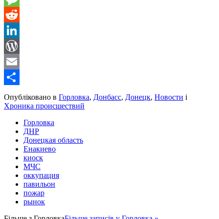
Message
Reddit
LinkedIn
WordPress
Email
Share
Опубліковано в
Горловка
,
Донбасс
,
Донецк
,
Новости
і
Хроника происшествий
Горловка
ДНР
Донецкая область
Енакиево
киоск
МЧС
оккупация
павильон
пожар
рынок
Більше з
Горловка
Більше записів у Горловка »