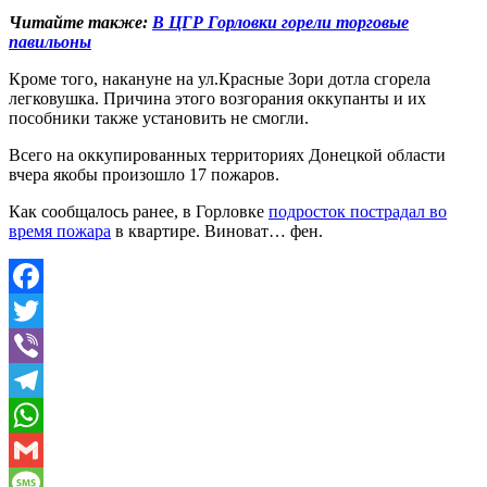
Читайте также:
В ЦГР Горловки горели торговые
павильоны
Кроме того, накануне на ул.Красные Зори дотла сгорела
легковушка. Причина этого возгорания оккупанты и их
пособники также установить не смогли.
Всего на оккупированных территориях Донецкой области
вчера якобы произошло 17 пожаров.
Как сообщалось ранее, в Горловке
подросток пострадал во
время пожара
в квартире. Виноват… фен.
Facebook
Twitter
Viber
Telegram
WhatsApp
Gmail