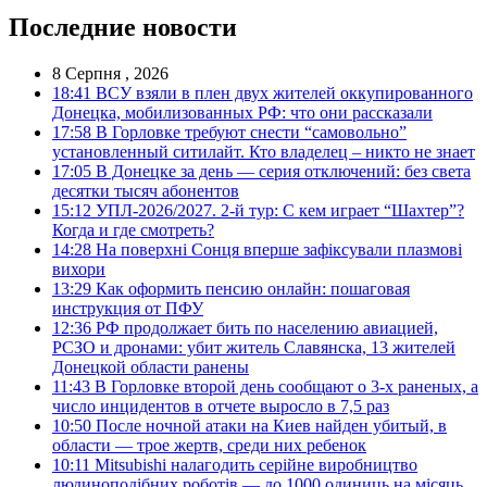
Последние новости
8 Серпня , 2026
18:41
ВСУ взяли в плен двух жителей оккупированного
Донецка, мобилизованных РФ: что они рассказали
17:58
В Горловке требуют снести “самовольно”
установленный ситилайт. Кто владелец – никто не знает
17:05
В Донецке за день — серия отключений: без света
десятки тысяч абонентов
15:12
УПЛ-2026/2027. 2-й тур: С кем играет “Шахтер”?
Когда и где смотреть?
14:28
На поверхні Сонця вперше зафіксували плазмові
вихори
13:29
Как оформить пенсию онлайн: пошаговая
инструкция от ПФУ
12:36
РФ продолжает бить по населению авиацией,
РСЗО и дронами: убит житель Славянска, 13 жителей
Донецкой области ранены
11:43
В Горловке второй день сообщают о 3-х раненых, а
число инцидентов в отчете выросло в 7,5 раз
10:50
После ночной атаки на Киев найден убитый, в
области — трое жертв, среди них ребенок
10:11
Mitsubishi налагодить серійне виробництво
людиноподібних роботів — до 1000 одиниць на місяць