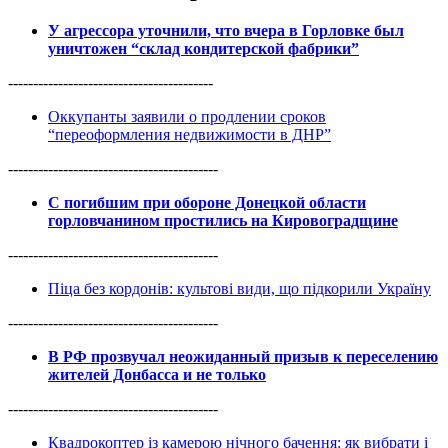
У агрессора уточнили, что вчера в Горловке был
уничтожен “склад кондитерской фабрики”
-----------------------------------------
Оккупанты заявили о продлении сроков
“переоформления недвижимости в ДНР”
------------------------------------------
С погибшим при обороне Донецкой области
горловчанином простились на Кировоградщине
------------------------------------------
Піца без кордонів: культові види, що підкорили Україну
------------------------------------------
В РФ прозвучал неожиданный призыв к переселению
жителей Донбасса и не только
------------------------------------------
Квадрокоптер із камерою нічного бачення: як вибрати і