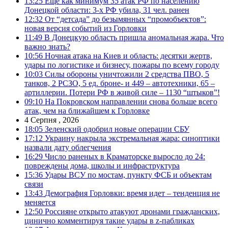
13:25
Еще как минимум 35 атак РФ по населению
Донецкой области: 3-х РФ убила, 31 чел. ранен
12:32
От “детсада” до безымянных “промобъектов”:
новая версия событий из Горловки
11:49
В Донецкую область пришла аномальная жара. Что
важно знать?
10:56
Ночная атака на Киев и область: десятки жертв,
удары по логистике и бизнесу, пожары по всему городу
10:03
Силы обороны уничтожили 2 средства ПВО, 5
танков, 2 РСЗО, 5 ед. броне- и 449 – автотехники, 65 –
артиллерии. Потери РФ в живой силе – 1130 “штыков”!
09:10
На Покровском направлении снова больше всего
атак, чем на ближайшем к Горловке
4 Серпня , 2026
18:05
Зеленский одобрил новые операции СБУ
17:12
Украину накрыла экстремальная жара: синоптики
назвали дату облегчения
16:29
Число раненых в Краматорске выросло до 24:
повреждены дома, школы и инфраструктура
15:36
Удары ВСУ по мостам, пункту ФСБ и объектам
связи
13:43
Демография Горловки: время идет – тенденция не
меняется
12:50
Россияне открыто атакуют дронами гражданских,
цинично комментируя такие удары в z-пабликах