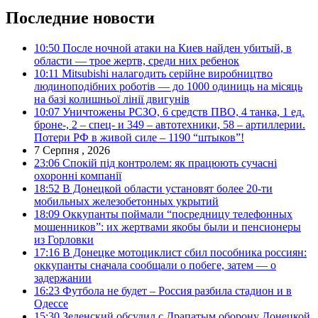
Последние новости
10:50
После ночной атаки на Киев найден убитый, в
области — трое жертв, среди них ребенок
10:11
Mitsubishi налагодить серійне виробництво
людиноподібних роботів — до 1000 одиниць на місяць
на базі колишньої лінії двигунів
10:07
Уничтожены РСЗО, 6 средств ПВО, 4 танка, 1 ед.
броне-, 2 – спец- и 349 – автотехники, 58 – артиллерии.
Потери РФ в живой силе – 1190 “штыков”!
7 Серпня , 2026
23:06
Спокій під контролем: як працюють сучасні
охоронні компанії
18:52
В Донецкой области установят более 20-ти
мобильных железобетонных укрытий
18:09
Оккупанты поймали “посредницу телефонных
мошенников”: их жертвами якобы были и пенсионеры
из Горловки
17:16
В Донецке мотоциклист сбил пособника россиян:
оккупанты сначала сообщали о побеге, затем — о
задержании
16:23
Футбола не будет – Россия разбила стадион и в
Одессе
15:30
Зеленский обсудил с Драпатым оборону Донецкой