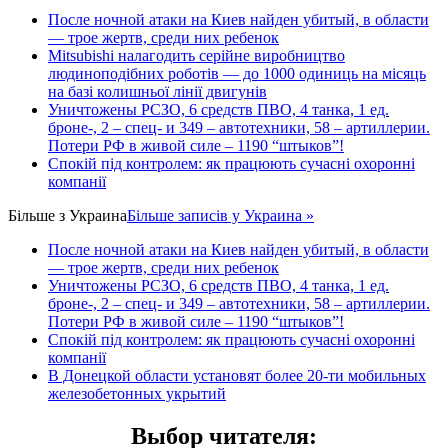
После ночной атаки на Киев найден убитый, в области
— трое жертв, среди них ребенок
Mitsubishi налагодить серійне виробництво
людиноподібних роботів — до 1000 одиниць на місяць
на базі колишньої лінії двигунів
Уничтожены РСЗО, 6 средств ПВО, 4 танка, 1 ед.
броне-, 2 – спец- и 349 – автотехники, 58 – артиллерии.
Потери РФ в живой силе – 1190 “штыков”!
Спокій під контролем: як працюють сучасні охоронні
компанії
Більше з
Украина
Більше записів у Украина »
После ночной атаки на Киев найден убитый, в области
— трое жертв, среди них ребенок
Уничтожены РСЗО, 6 средств ПВО, 4 танка, 1 ед.
броне-, 2 – спец- и 349 – автотехники, 58 – артиллерии.
Потери РФ в живой силе – 1190 “штыков”!
Спокій під контролем: як працюють сучасні охоронні
компанії
В Донецкой области установят более 20-ти мобильных
железобетонных укрытий
Выбор читателя
: