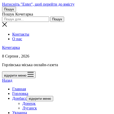
Натисніть "Enter", щоб перейти до вмісту
Пошук
Пошук Кочегарка
Контакты
О нас
Кочегарка
8 Серпня , 2026
Горлівська міська онлайн-газета
відкрити меню
Назад
Главная
Горловка
Донбасс
відкрити меню
Донецк
Луганск
Украина