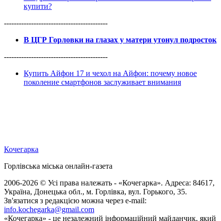
купити?
------------------------------------------
В ЦГР Горловки на глазах у матери утонул подросток
------------------------------------------
Купить Айфон 17 и чехол на Айфон: почему новое
поколение смартфонов заслуживает внимания
Кочегарка
Горлівська міська онлайн-газета
2006-2026 © Усі права належать - «Кочегарка». Адреса: 84617,
Україна, Донецька обл., м. Горлівка, вул. Горького, 35.
Зв'язатися з редакцією можна через e-mail:
info.kochegarka@gmail.com
«Кочегарка» - це незалежний інформаційний майданчик, який