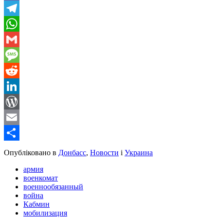
Viber
Telegram
WhatsApp
Gmail
Message
Reddit
LinkedIn
WordPress
Email
Share
Опубліковано в
Донбасс
,
Новости
і
Украина
армия
военкомат
военнообязанный
война
Кабмин
мобилизация