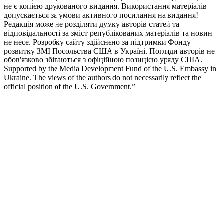
не є копією друкованого видання. Використання матеріалів
допускається за умови активного посилання на видання!
Редакція може не розділяти думку авторів статей та
відповідальності за зміст републікованих матеріалів та новин
не несе. Розробку сайту здійснено за підтримки Фонду
розвитку ЗМІ Посольства США в Україні. Погляди авторів не
обов'язково збігаються з офіційною позицією уряду США.
Supported by the Media Development Fund of the U.S. Embassy in
Ukraine. The views of the authors do not necessarily reflect the
official position of the U.S. Government.”