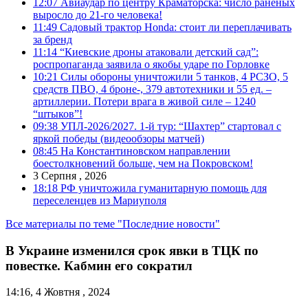
12:07
Авиаудар по центру Краматорска: число раненых
выросло до 21-го человека!
11:49
Садовый трактор Honda: стоит ли переплачивать
за бренд
11:14
“Киевские дроны атаковали детский сад”:
роспропаганда заявила о якобы ударе по Горловке
10:21
Силы обороны уничтожили 5 танков, 4 РСЗО, 5
средств ПВО, 4 броне-, 379 автотехники и 55 ед. –
артиллерии. Потери врага в живой силе – 1240
“штыков”!
09:38
УПЛ-2026/2027. 1-й тур: “Шахтер” стартовал с
яркой победы (видеообзоры матчей)
08:45
На Константиновском направлении
боестолкновений больше, чем на Покровском!
3 Серпня , 2026
18:18
РФ уничтожила гуманитарную помощь для
переселенцев из Мариуполя
Все материалы по теме "Последние новости"
В Украине изменился срок явки в ТЦК по
повестке. Кабмин его сократил
14:16, 4 Жовтня , 2024