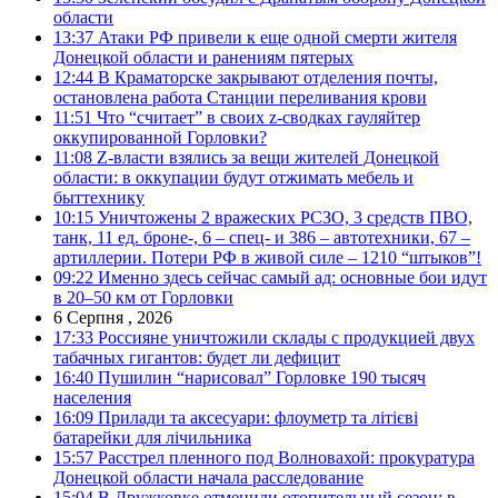
области
13:37
Атаки РФ привели к еще одной смерти жителя
Донецкой области и ранениям пятерых
12:44
В Краматорске закрывают отделения почты,
остановлена работа Станции переливания крови
11:51
Что “считает” в своих z-сводках гауляйтер
оккупированной Горловки?
11:08
Z-власти взялись за вещи жителей Донецкой
области: в оккупации будут отжимать мебель и
быттехнику
10:15
Уничтожены 2 вражеских РСЗО, 3 средств ПВО,
танк, 11 ед. броне-, 6 – спец- и 386 – автотехники, 67 –
артиллерии. Потери РФ в живой силе – 1210 “штыков”!
09:22
Именно здесь сейчас самый ад: основные бои идут
в 20–50 км от Горловки
6 Серпня , 2026
17:33
Россияне уничтожили склады с продукцией двух
табачных гигантов: будет ли дефицит
16:40
Пушилин “нарисовал” Горловке 190 тысяч
населения
16:09
Прилади та аксесуари: флоуметр та літієві
батарейки для лічильника
15:57
Расстрел пленного под Волновахой: прокуратура
Донецкой области начала расследование
15:04
В Дружковке отменили отопительный сезон: в