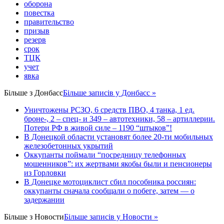
оборона
повестка
правительство
призыв
резерв
срок
ТЦК
учет
явка
Більше з
Донбасс
Більше записів у Донбасс »
Уничтожены РСЗО, 6 средств ПВО, 4 танка, 1 ед.
броне-, 2 – спец- и 349 – автотехники, 58 – артиллерии.
Потери РФ в живой силе – 1190 “штыков”!
В Донецкой области установят более 20-ти мобильных
железобетонных укрытий
Оккупанты поймали “посредницу телефонных
мошенников”: их жертвами якобы были и пенсионеры
из Горловки
В Донецке мотоциклист сбил пособника россиян:
оккупанты сначала сообщали о побеге, затем — о
задержании
Більше з
Новости
Більше записів у Новости »