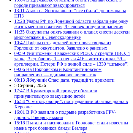
городе призывают эвакуироваться
13:11
Атака на Ярославль: от “все сбили” до пожара на
НПЗ
12:28
Удары РФ по Донецкой области забрали еще одну
жизнь местного жителя, 9 человек получили ранения
11:35
Оккупанты опять заявили о планах снести десятки
многоэтажек в Северскодонецке
10:42
Цифры есть, деталей нет: новая сводка из
Горловки от оккупантов. Заявлено о раненых
09:59
Уничтожены 4 вражеских РСЗО, 7 средств ПВО, 4
танка, 3 ед. броне-, 1 – спец- и 416 – автотехники, 59 –
артиллерии. Потери РФ в живой силе – 1330 “штыков”!
09:06
На Покровском и Константиновском
направлениях — одинаковое число атак
08:13
Яблучний Спас: дата, традиції та прикмети
5 Серпня , 2026
17:47
В Краматорской громаде объявили
принудительную эвакуацию детей
16:54
“Смотри, овощи”: пострадавший об атаке дрона в
Херсоне
16:01
В РФ заявили о подрыве разработчика FPV-
дронов. Говорят, выжил
15:18
Пытали и насиловали в Горловке: стали известны
имена трех боевиков банды Безлера