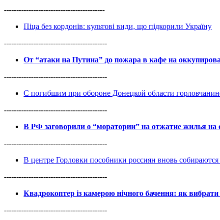
-----------------------------------------
Піца без кордонів: культові види, що підкорили Україну
------------------------------------------
От “атаки на Путина” до пожара в кафе на оккупиро
------------------------------------------
С погибшим при обороне Донецкой области горловчанин
------------------------------------------
В РФ заговорили о “моратории” на отжатие жилья на
------------------------------------------
В центре Горловки пособники россиян вновь собираются 
------------------------------------------
Квадрокоптер із камерою нічного бачення: як вибрати 
------------------------------------------