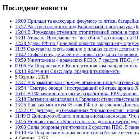
Последние новости
16:09
Прилади та аксесуари: флоуметр та літієві батарейк
15:57
Расстрел пленного под Волновахой: прокуратура До
15:04
В Дружковке отменили отопительный сезон: в горо
13:11
Атака на Ярославль: от “все сбили” до пожара на Н
12:28
Удары РФ по Донецкой области забрали еще одну ж
11:35
Оккупанты опять заявили о планах снести десятки 
10:42
Цифры есть, деталей нет: новая сводка из Горловки
09:59
Уничтожены 4 вражеских РСЗО, 7 средств ПВО, 4 тан
09:06
На Покровском и Константиновском направлениях 
08:13
Яблучний Спас: дата, традиції та прикмети
5 Серпня , 2026
17:47
В Краматорской громаде объявили принудительную
16:54
“Смотри, овощи”: пострадавший об атаке дрона в Х
16:01
В РФ заявили о подрыве разработчика FPV-дронов.
15:18
Пытали и насиловали в Горловке: стали известны и
13:25
Еще как минимум 35 атак РФ по населению Донецкой
12:32
От “детсада” до безымянных “промобъектов”: новая
11:49
В Донецкую область пришла аномальная жара. Что 
10:56
Ночная атака на Киев и область: десятки жертв, уд
10:03
Силы обороны уничтожили 2 средства ПВО, 5 танков
09:10
На Покровском направлении снова больше всего ат
4 Серпня , 2026