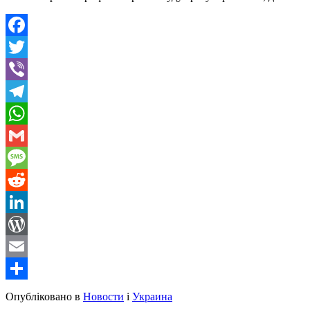
Facebook
Twitter
Viber
Telegram
WhatsApp
Gmail
Message
Reddit
LinkedIn
WordPress
Email
Share
Опубліковано в
Новости
і
Украина