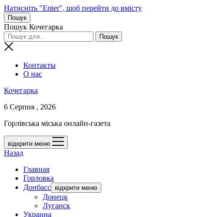
Натисніть "Enter", щоб перейти до вмісту
Пошук
Пошук Кочегарка
Контакты
О нас
Кочегарка
6 Серпня , 2026
Горлівська міська онлайн-газета
відкрити меню
Назад
Главная
Горловка
Донбасс
відкрити меню
Донецк
Луганск
Украина