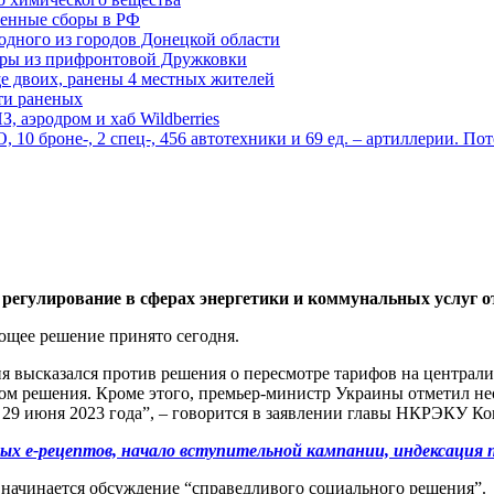
енные сборы в РФ
одного из городов Донецкой области
дры из прифронтовой Дружковки
е двоих, ранены 4 местных жителей
сти раненых
, аэродром и хаб Wildberries
0 броне-, 2 спец-, 456 автотехники и 69 ед. – артиллерии. Поте
регулирование в сферах энергетики и коммунальных услуг 
щее решение принято сегодня.
высказался против решения о пересмотре тарифов на централиз
ом решения. Кроме этого, премьер-министр Украины отметил не
т 29 июня 2023 года”, – говорится в заявлении главы НКРЭКУ К
х е-рецептов, начало вступительной кампании, индексация 
го начинается обсуждение “справедливого социального решения”.