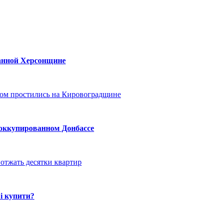
ванной Херсонщине
ом простились на Кировоградщине
 оккупированном Донбассе
отжать десятки квартир
і купити?