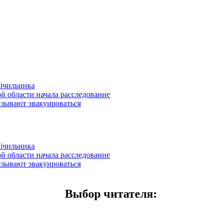
лічильника
й области начала расследование
изывают эвакуироваться
лічильника
й области начала расследование
изывают эвакуироваться
Выбор читателя
: