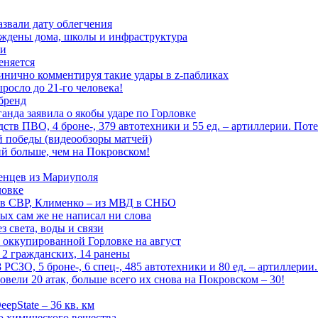
азвали дату облегчения
еждены дома, школы и инфраструктура
зи
еняется
инично комментируя такие удары в z-пабликах
росло до 21-го человека!
 бренд
анда заявила о якобы ударе по Горловке
тв ПВО, 4 броне-, 379 автотехники и 55 ед. – артиллерии. Поте
ой победы (видеообзоры матчей)
й больше, чем на Покровском!
енцев из Мариуполя
ловке
 в СВР, Клименко – из МВД в СНБО
рых сам же не написал ни слова
 света, воды и связи
 оккупированной Горловке на август
 2 гражданских, 14 ранены
СЗО, 5 броне-, 6 спец-, 485 автотехники и 80 ед. – артиллерии
вели 20 атак, больше всего их снова на Покровском – 30!
epState – 36 кв. км
о химического вещества