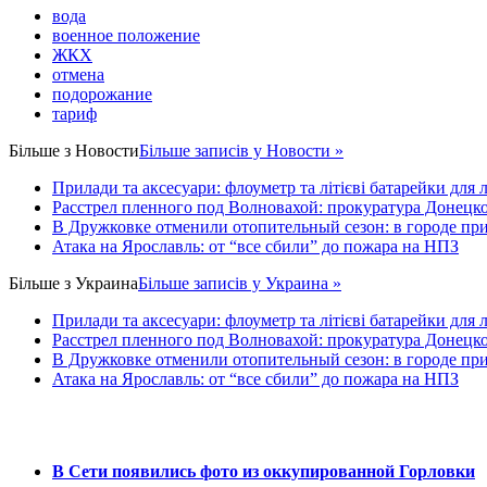
вода
военное положение
ЖКХ
отмена
подорожание
тариф
Більше з
Новости
Більше записів у Новости »
Прилади та аксесуари: флоуметр та літієві батарейки для 
Расстрел пленного под Волновахой: прокуратура Донецко
В Дружковке отменили отопительный сезон: в городе пр
Атака на Ярославль: от “все сбили” до пожара на НПЗ
Більше з
Украина
Більше записів у Украина »
Прилади та аксесуари: флоуметр та літієві батарейки для 
Расстрел пленного под Волновахой: прокуратура Донецко
В Дружковке отменили отопительный сезон: в городе пр
Атака на Ярославль: от “все сбили” до пожара на НПЗ
В Сети появились фото из оккупированной Горловки