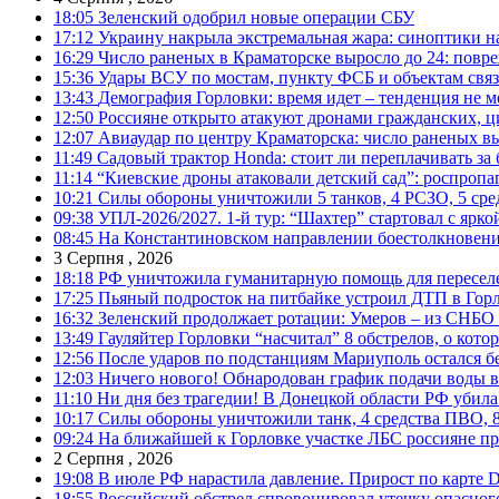
18:05
Зеленский одобрил новые операции СБУ
17:12
Украину накрыла экстремальная жара: синоптики н
16:29
Число раненых в Краматорске выросло до 24: повр
15:36
Удары ВСУ по мостам, пункту ФСБ и объектам свя
13:43
Демография Горловки: время идет – тенденция не м
12:50
Россияне открыто атакуют дронами гражданских, ц
12:07
Авиаудар по центру Краматорска: число раненых вы
11:49
Садовый трактор Honda: стоит ли переплачивать за
11:14
“Киевские дроны атаковали детский сад”: роспропаг
10:21
Силы обороны уничтожили 5 танков, 4 РСЗО, 5 средс
09:38
УПЛ-2026/2027. 1-й тур: “Шахтер” стартовал с ярк
08:45
На Константиновском направлении боестолкновени
3 Серпня , 2026
18:18
РФ уничтожила гуманитарную помощь для пересел
17:25
Пьяный подросток на питбайке устроил ДТП в Гор
16:32
Зеленский продолжает ротации: Умеров – из СНБО
13:49
Гауляйтер Горловки “насчитал” 8 обстрелов, о кото
12:56
После ударов по подстанциям Мариуполь остался без
12:03
Ничего нового! Обнародован график подачи воды в
11:10
Ни дня без трагедии! В Донецкой области РФ убила
10:17
Силы обороны уничтожили танк, 4 средства ПВО, 8 Р
09:24
На ближайшей к Горловке участке ЛБС россияне про
2 Серпня , 2026
19:08
В июле РФ нарастила давление. Прирост по карте De
18:55
Российский обстрел спровоцировал утечку опасног