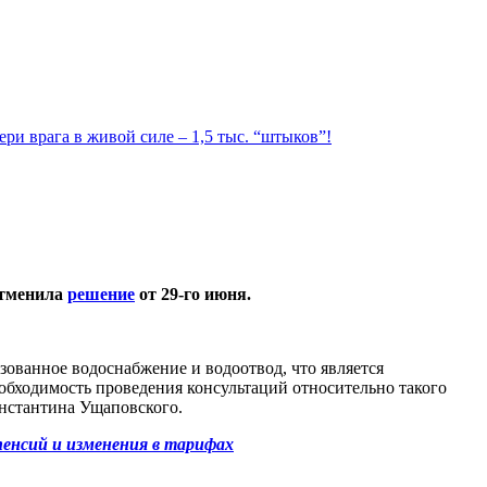
ри врага в живой силе – 1,5 тыс. “штыков”!
отменила
решение
от 29-го июня.
ованное водоснабжение и водоотвод, что является
обходимость проведения консультаций относительно такого
онстантина Ущаповского.
пенсий и изменения в тарифах