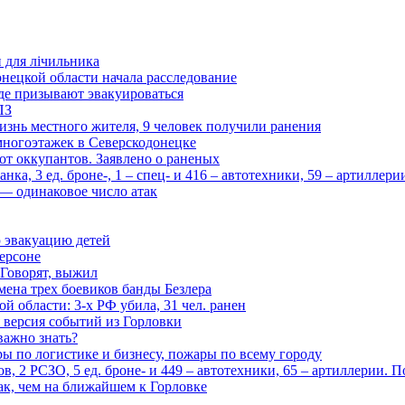
и для лічильника
нецкой области начала расследование
де призывают эвакуироваться
ПЗ
изнь местного жителя, 9 человек получили ранения
многоэтажек в Северскодонецке
 от оккупантов. Заявлено о раненых
ка, 3 ед. броне-, 1 – спец- и 416 – автотехники, 59 – артиллер
— одинаковое число атак
 эвакуацию детей
ерсоне
 Говорят, выжил
мена трех боевиков банды Безлера
 области: 3-х РФ убила, 31 чел. ранен
 версия событий из Горловки
важно знать?
ары по логистике и бизнесу, пожары по всему городу
, 2 РСЗО, 5 ед. броне- и 449 – автотехники, 65 – артиллерии. 
ак, чем на ближайшем к Горловке