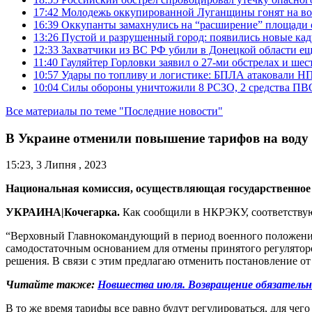
17:42
Молодежь оккупированной Луганщины гонят на во
16:39
Оккупанты замахнулись на “расширение” площади 
13:26
Пустой и разрушенный город: появились новые ка
12:33
Захватчики из ВС РФ убили в Донецкой области ещ
11:40
Гауляйтер Горловки заявил о 27-ми обстрелах и ше
10:57
Удары по топливу и логистике: БПЛА атаковали НПЗ
10:04
Силы обороны уничтожили 8 РСЗО, 2 средства ПВО, 1
Все материалы по теме "Последние новости"
В Украине отменили повышение тарифов на воду
15:23, 3 Липня , 2023
Национальная комиссия, осуществляющая государственное 
УКРАИНА|Кочегарка.
Как сообщили в НКРЭКУ, соответствую
“Верховный Главнокомандующий в период военного положения 
самодостаточным основанием для отмены принятого регулятор
решения. В связи с этим предлагаю отменить постановление о
Читайте также:
Новшества июля. Возвращение обязательны
В то же время тарифы все равно будут регулироваться, для че