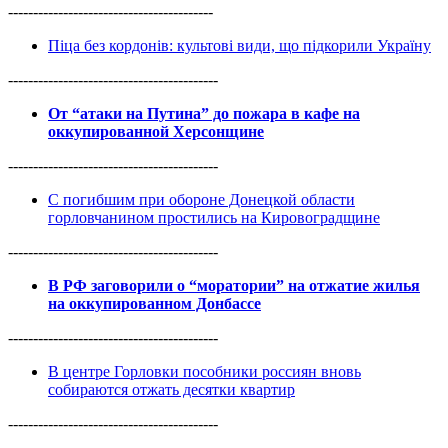
-----------------------------------------
Піца без кордонів: культові види, що підкорили Україну
------------------------------------------
От “атаки на Путина” до пожара в кафе на
оккупированной Херсонщине
------------------------------------------
С погибшим при обороне Донецкой области
горловчанином простились на Кировоградщине
------------------------------------------
В РФ заговорили о “моратории” на отжатие жилья
на оккупированном Донбассе
------------------------------------------
В центре Горловки пособники россиян вновь
собираются отжать десятки квартир
------------------------------------------