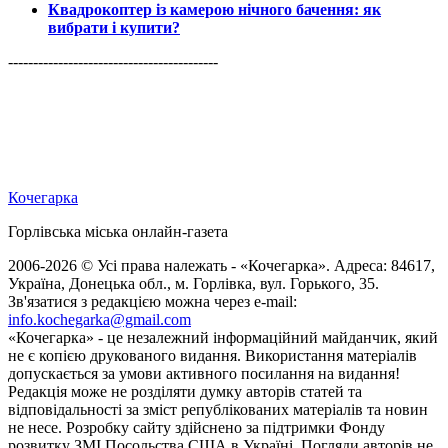
Квадрокоптер із камерою нічного бачення: як
вибрати і купити?
------------------------------------------
Кочегарка
Горлівська міська онлайн-газета
2006-2026 © Усі права належать - «Кочегарка». Адреса: 84617,
Україна, Донецька обл., м. Горлівка, вул. Горького, 35.
Зв'язатися з редакцією можна через e-mail:
info.kochegarka@gmail.com
«Кочегарка» - це незалежний інформаційний майданчик, який
не є копією друкованого видання. Використання матеріалів
допускається за умови активного посилання на видання!
Редакція може не розділяти думку авторів статей та
відповідальності за зміст републікованих матеріалів та новин
не несе. Розробку сайту здійснено за підтримки Фонду
розвитку ЗМІ Посольства США в Україні. Погляди авторів не