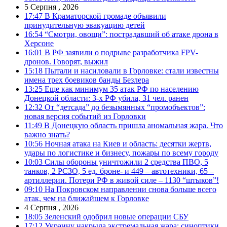
5 Серпня , 2026
17:47
В Краматорской громаде объявили
принудительную эвакуацию детей
16:54
“Смотри, овощи”: пострадавший об атаке дрона в
Херсоне
16:01
В РФ заявили о подрыве разработчика FPV-
дронов. Говорят, выжил
15:18
Пытали и насиловали в Горловке: стали известны
имена трех боевиков банды Безлера
13:25
Еще как минимум 35 атак РФ по населению
Донецкой области: 3-х РФ убила, 31 чел. ранен
12:32
От “детсада” до безымянных “промобъектов”:
новая версия событий из Горловки
11:49
В Донецкую область пришла аномальная жара. Что
важно знать?
10:56
Ночная атака на Киев и область: десятки жертв,
удары по логистике и бизнесу, пожары по всему городу
10:03
Силы обороны уничтожили 2 средства ПВО, 5
танков, 2 РСЗО, 5 ед. броне- и 449 – автотехники, 65 –
артиллерии. Потери РФ в живой силе – 1130 “штыков”!
09:10
На Покровском направлении снова больше всего
атак, чем на ближайшем к Горловке
4 Серпня , 2026
18:05
Зеленский одобрил новые операции СБУ
17:12
Украину накрыла экстремальная жара: синоптики