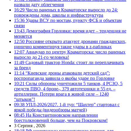
назвали дату облегчения
16:29
Число раненых в Краматорске выросло до 24:
повреждены дома, школы и инфраструктура
15:36
Удары ВСУ по мостам, пункту ФСБ и объектам
связи
13:43
Демография Горловки: время идет – тенденция не
меняется
12:50
Россияне открыто атакуют дронами гражданских,
цинично комментируя такие удары в z-пабликах
12:07
Авиаудар по центру Краматорска: число раненых
выросло до 21-го человека!
11:49
Садовый трактор Honda: стоит ли переплачивать
за бренд
11:14
“Киевские дроны атаковали детский сад”:
роспропаганда заявила о якобы ударе по Горловке
10:21
Силы обороны уничтожили 5 танков, 4 РСЗО, 5
средств ПВО, 4 броне-, 379 автотехники и 55 ед. –
артиллерии. Потери врага в живой силе – 1240
“штыков”!
09:38
УПЛ-2026/2027. 1-й тур: “Шахтер” стартовал с
яркой победы (видеообзоры матчей)
08:45
На Константиновском направлении
боестолкновений больше, чем на Покровском!
3 Серпня , 2026
18:18
РФ уничтожила гуманитарную помощь для