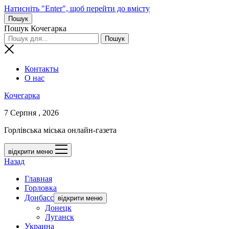
Натисніть "Enter", щоб перейти до вмісту
Пошук
Пошук Кочегарка
Контакты
О нас
Кочегарка
7 Серпня , 2026
Горлівська міська онлайн-газета
відкрити меню
Назад
Главная
Горловка
Донбасс
відкрити меню
Донецк
Луганск
Украина