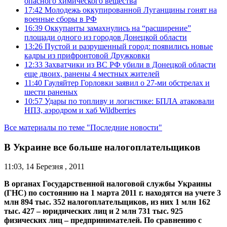
опасного химического вещества
17:42
Молодежь оккупированной Луганщины гонят на
военные сборы в РФ
16:39
Оккупанты замахнулись на “расширение”
площади одного из городов Донецкой области
13:26
Пустой и разрушенный город: появились новые
кадры из прифронтовой Дружковки
12:33
Захватчики из ВС РФ убили в Донецкой области
еще двоих, ранены 4 местных жителей
11:40
Гауляйтер Горловки заявил о 27-ми обстрелах и
шести раненых
10:57
Удары по топливу и логистике: БПЛА атаковали
НПЗ, аэродром и хаб Wildberries
Все материалы по теме "Последние новости"
В Украине все больше налогоплательщиков
11:03, 14 Березня , 2011
В органах Государственной налоговой службы Украины
(ГНС) по состоянию на 1 марта 2011 г. находятся на учете 3
млн 894 тыс. 352 налогоплательщиков, из них 1 млн 162
тыс. 427 – юридических лиц и 2 млн 731 тыс. 925
физических лиц – предпринимателей. По сравнению с