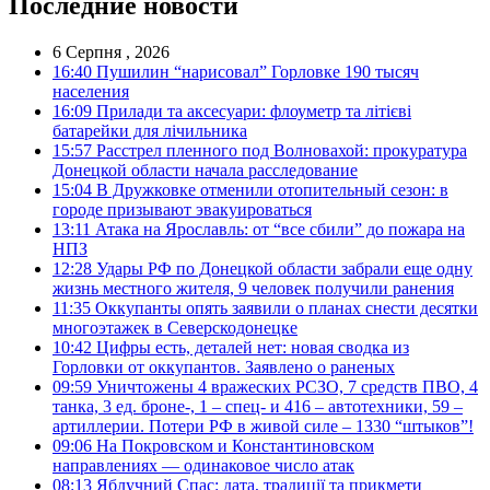
Последние новости
6 Серпня , 2026
16:40
Пушилин “нарисовал” Горловке 190 тысяч
населения
16:09
Прилади та аксесуари: флоуметр та літієві
батарейки для лічильника
15:57
Расстрел пленного под Волновахой: прокуратура
Донецкой области начала расследование
15:04
В Дружковке отменили отопительный сезон: в
городе призывают эвакуироваться
13:11
Атака на Ярославль: от “все сбили” до пожара на
НПЗ
12:28
Удары РФ по Донецкой области забрали еще одну
жизнь местного жителя, 9 человек получили ранения
11:35
Оккупанты опять заявили о планах снести десятки
многоэтажек в Северскодонецке
10:42
Цифры есть, деталей нет: новая сводка из
Горловки от оккупантов. Заявлено о раненых
09:59
Уничтожены 4 вражеских РСЗО, 7 средств ПВО, 4
танка, 3 ед. броне-, 1 – спец- и 416 – автотехники, 59 –
артиллерии. Потери РФ в живой силе – 1330 “штыков”!
09:06
На Покровском и Константиновском
направлениях — одинаковое число атак
08:13
Яблучний Спас: дата, традиції та прикмети