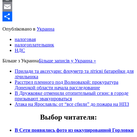
WordPress
Email
Share
Опубліковано в
Украина
налоговая
налогоплательщик
НДС
Більше з
Украина
Більше записів у Украина »
Прилади та аксесуари: флоуметр та літієві батарейки для
лічильника
Расстрел пленного под Волновахой: прокуратура
Донецкой области начала расследование
В Дружковке отменили отопительный сезон: в городе
призывают эвакуироваться
Атака на Ярославль: от “все сбили” до пожара на НПЗ
Выбор читателя
:
В Сети появились фото из оккупированной Горловки