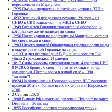
переселенцев из Мариуполя
17:25
Пьяный подросток на питбайке устроил ДТП в
Горловке
16:32
Зеленский продолжает ротации: Умеров – из
СНБО в СВР, Клименко – из МВД в СНБО
13:49
Гауляйтер Горловки “насчитал” 8 обстрелов, о
которых сам же не написал ни слова
12:56
После ударов по подстанциям Мариуполь остался
без света, воды и связи
12:03
Ничего нового! Обнародован график подачи воды
в оккупированной Горловке на август
11:10
Ни дня без трагедии! В Донецкой области РФ
убила 2 гражданских, 14 ранены
10:17
Силы обороны уничтожили танк, 4 средства ПВО,
8 РСЗО, 5 броне-, 6 спец-, 485 автотехники и 80 ед. –
артиллерии. Потери врага в живой силе – 1390
“штыков”!
09:24
На ближайшей к Горловке участке ЛБС россияне
провели 20 атак, больше всего их снова на Покровском
– 30!
2 Серпня , 2026
19:08
В июле РФ нарастила давление. Прирост по карте
DeepState – 36 кв. км
18:55
Российский обстрел спровоцировал утечку